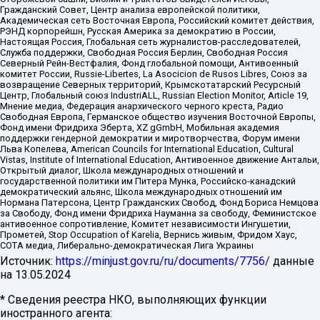
Гражданский Совет, Центр анализа европейской политики,
Академическая сеть Восточная Европа, Российский комитет действия,
РЭНД корпорейшн, Русская Америка за демократию в России,
Настоящая Россия, Глобальная сеть журналистов-расследователей,
Служба поддержки, Свободная Россия Берлин, Свободная Россия
Северный Рейн-Вестфалия, Фонд глобальной помощи, Антивоенный
комитет России, Russie-Libertes, La Asocicion de Rusos Libres, Союз за
возвращение Северных территорий, Крымскотатарский Ресурсный
Центр, Глобальный союз IndustriALL, Russian Election Monitor, Article 19,
Мнение медиа, Федерация анархического черного креста, Радио
Свободная Европа, Германское общество изучения Восточной Европы,
Фонд имени Фридриха Эберта, XZ gGmbH, Мобильная академия
поддержки гендерной демократии и миротворчества, Форум имени
Льва Копелева, American Councils for International Education, Cultural
Vistas, Institute of International Education, Антивоенное движение Антальи,
Открытый диалог, Школа международных отношений и
государственной политики им Питера Мунка, Российско-канадский
демократический альянс, Школа международных отношений им
Нормана Патерсона, Центр Гражданских Свобод, Фонд Бориса Немцова
за Свободу, Фонд имени Фридриха Науманна за свободу, Феминистское
антивоенное сопротивление, Комитет независимости Ингушетии,
Прометей, Stop Occupation of Karelia, Вернись живым, Фридом Хаус,
СОТА медиа, Либерально-демократическая Лига Украины
Источник:
https://minjust.gov.ru/ru/documents/7756/
данные
на
13.05.2024
* Сведения реестра НКО, выполняющих функции
иностранного агента: