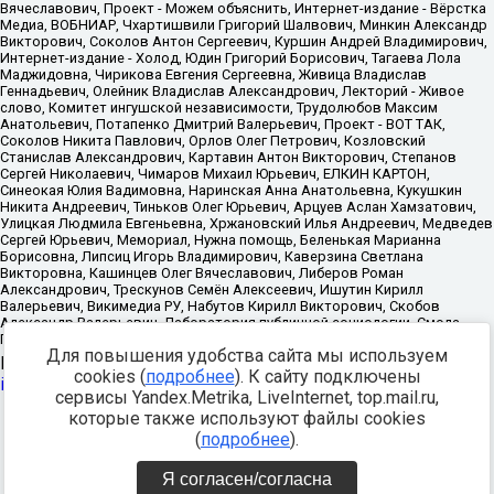
Для повышения удобства сайта мы используем
Источник:
https://minjust.gov.ru/uploaded/files/reestr-
cookies (
подробнее
). К сайту подключены
inostrannyih-agentov-22-03-2024.pdf
данные на
22.03.2024
сервисы Yandex.Metrika, LiveInternet, top.mail.ru,
которые также используют файлы cookies
Разработка -
(
подробнее
).
Я согласен/согласна