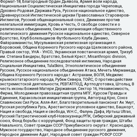
Формат-18, Благородный Орден Дьявола, Армия воли народа,
Национальная Социалистическая Инициатива города Череповца,
Духовно-Родовая Держава Русь, Русское национальное единство,
Древнерусской Инглистической церкви Православных Староверов-
Инглингов, Русский общенациональный союз, Движение против
нелегальной иммиграции, Кровь и Честь, О свободе совести и о
религиозных объединениях, Омская организация общественного
политического движения Русское национальное единство, Северное
Братство, Клуб Болельщиков Футбольного Клуба Динамо,
Файзрахманисты, Мусульманская религиозная организация п.
Боровский, Община Коренного Русского народа Щелковского района,
Правый сектор, УНА - УНСО, Украинская повстанческая армия, Тризуб
им. Степана Бандеры, Братство, Белый Крест, Misanthropic division,
Религиозное объединение последователей инглиизма, Народная
Социальная Инициатива, TulaSkins, Этнополитическое объединение
Русские, Русское национальное объединение Атака, Мечеть Мирмамеда,
Община Коренного Русского народа г. Астрахани, ВОЛЯ, Меджлис
крымскотатарского народа, Рубеж Севера, ТОЙС, О противодействии
экстремистской деятельности, РЕВТАТПОД, Артподготовка, Штольц, В
честь иконы Божией Матери Державная, Сектор 16, Независимость,
Фирма, Молодежная правозащитная группа МПГ, Курсом Правды и
Единения, Каракольская инициативная группа, Автоград Крю, Союз
Славянских Сил Руси, Алля-Аят, Благотворительный пансионат Ак Умут,
Русская республика Русь, Арестантское уголовное единство, Башкорт,
Нация и свобода, Нация и свобода, W.H.С., Фалунь Дафа, Иртыш Ultras,
Русский Патриотический клуб-Новокузнецк/РПК, Сибирский державный
союз, Фонд борьбы с коррупцией, Фонд защиты прав граждан, Штабы
Навального, Совет граждан СССР Прикубанского округа г. Краснодара,
Мужское государство, Народное объединение русского движения,
Народное движение Адат, Народный совет граждан РСФСР СССР