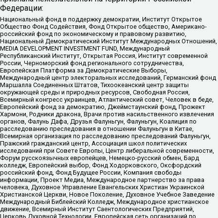
Федерации:
Национальный фонд в поддержку демократии, Институт Открытое
Общество Фонд Содействия, Фонд Открытое общество, Американо-
российский фонд по экономическому и правовому развитию,
Национальный Демократический Институт Международных Отношений,
MEDIA DEVELOPMENT INVESTMENT FUND, Международный
Республиканский Институт, Открытая Россия, Институт современной
России, Черноморский фонд регионального сотрудничества,
Европейская Платформа за Демократические Выборы,
Международный центр электоральных исследований, Германский фонд
Маршалла Соединенных Штатов, Тихоокеанский центр защиты
окружающей среды и природных ресурсов, Свободная Россия,
Всемирный конгресс украинцев, Атлантический совет, Человек в беде,
Европейский фонд за демократию, Джеймстаунский фонд, Прожект
Хармони, Родники дракона, Врачи против насильственного извлечения
органов, Фалунь Дафа, Друзья Фалуньгун, Фалуньгун, Коалиция по
расследованию преследования в отношении Фалуньгун в Китае,
Всемирная организация по расследованию преследований Фалуньгун,
Пражский гражданский центр, Ассоциация школ политических
исследований при Совете Европы, Центр либеральной современности,
Форум русскоязычных европейцев, Немецко-русский обмен, Бард
колледж, Европейский выбор, Фонд Ходорковского, Оксфордский
российский фонд, Фонд Будущее России, Компания свободы
информации, Проект Медиа, Международное партнерство за права
человека, Духовное Управление Евангельских Христиан Украинской
Христианской Церкви, Новое Поколение, Духовное Учебное Заведение
Международный Библейский Колледж, Международное христианское
движение, Всемирный Институт Саентологических Предприятий,
Церковь Духовной Технологии, Европейская сеть организаций по