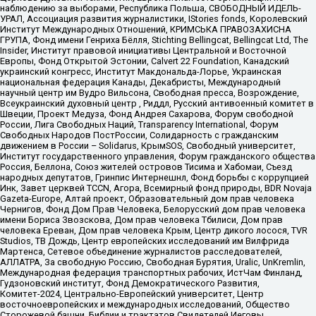
наблюдению за выборами, Республика Польша, СВОБОДНЫЙ ИДЕЛЬ-
УРАЛ, Ассоциация развития журналистики, IStories fonds, Королевский
Институт Международных Отношений, КРИМСЬКА ПРАВОЗАХИСНА
ГРУПА, Фонд имени Генриха Бёлля, Stichting Bellingcat, Bellingcat Ltd, The
Insider, Институт правовой инициативы Центральной и Восточной
Европы, Фонд Открытой Эстонии, Calvert 22 Foundation, Канадский
украинский конгресс, Институт Макдональда-Лорье, Украинская
национальная федерация Канады, Декабристы, Международный
научный центр им Вудро Вильсона, Свободная пресса, Возрождение,
Всеукраинский духовный центр , Риддл, Русский антивоенный комитет в
Швеции, Проект Медуза, Фонд Андрея Сахарова, Форум свободной
России, Лига Свободных Наций, Transparеncy International, Форум
Свободных Народов ПостРоссии, Солидарность с гражданским
движением в России – Solidarus, КрымSOS, Свободный университет,
Институт государственного управления, Форум гражданского общества
Россия, Беллона, Союз жителей островов Тисима и Хабомаи, Съезд
народных депутатов, Гринпис Интернешнл, Фонд борьбы с коррупцией
Инк, Завет церквей TCCN, Агора, Всемирный фонд природы, BDR Novaja
Gazeta-Europe, Алтай проект, Образовательный дом прав человека
Чернигов, Фонд Дом Прав Человека, Белорусский дом прав человека
имени Бориса Звозскова, Дом прав человека Тбилиси, Дом прав
человека Ереван, Дом прав человека Крым, Центр дикого лосося, TVR
Studios, ТВ Дождь, Центр европейских исследований им Вилфрида
Мартенса, Сетевое объединение журналистов расследователей,
АЛЛАТРА, За свободную Россию, Свободная Бурятия, Uralic, UnKremlin,
Международная федерация транспортных рабочих, ИстЧам Финланд,
Гудзоновский институт, Фонд Демократического Развития,
Комитет-2024, Центрально-Европейский университет, Центр
восточноевропейских и международных исследований, Общество
Сторожевой башни, Библии и трактатов Свидетелей Иеговы,