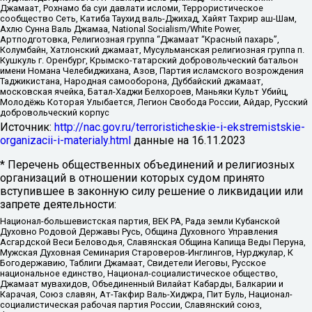
Джамаат, Рохнамо ба суи давлати исломи, Террористическое
сообщество Сеть, Катиба Таухид валь-Джихад, Хайят Тахрир аш-Шам,
Ахлю Сунна Валь Джамаа, National Socialism/White Power,
Артподготовка, Религиозная группа “Джамаат “Красный пахарь”,
Колумбайн, Хатлонский джамаат, Мусульманская религиозная группа п.
Кушкуль г. Оренбург, Крымско-татарский добровольческий батальон
имени Номана Челебиджихана, Азов, Партия исламского возрождения
Таджикистана, Народная самооборона, Дуббайский джамаат,
московская ячейка, Батал-Хаджи Белхороев, Маньяки Культ Убийц,
Молодёжь Которая Улыбается, Легион Свобода России, Айдар, Русский
добровольческий корпус
Источник:
http://nac.gov.ru/terroristicheskie-i-ekstremistskie-
organizacii-i-materialy.html
данные на
16.11.2023
* Перечень общественных объединений и религиозных
организаций в отношении которых судом принято
вступившее в законную силу решение о ликвидации или
запрете деятельности:
Национал-большевистская партия, ВЕК РА, Рада земли Кубанской
Духовно Родовой Державы Русь, Община Духовного Управления
Асгардской Веси Беловодья, Славянская Община Капища Веды Перуна,
Мужская Духовная Семинария Староверов-Инглингов, Нурджулар, К
Богодержавию, Таблиги Джамаат, Свидетели Иеговы, Русское
национальное единство, Национал-социалистическое общество,
Джамаат мувахидов, Объединенный Вилайат Кабарды, Балкарии и
Карачая, Союз славян, Ат-Такфир Валь-Хиджра, Пит Буль, Национал-
социалистическая рабочая партия России, Славянский союз,