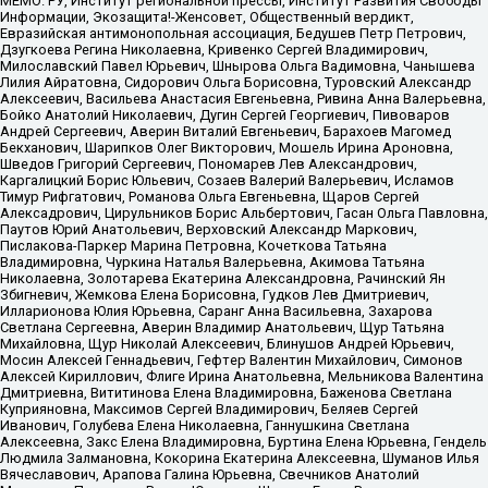
МЕМО. РУ, Институт региональной прессы, Институт Развития Свободы
Информации, Экозащита!-Женсовет, Общественный вердикт,
Евразийская антимонопольная ассоциация, Бедушев Петр Петрович,
Дзугкоева Регина Николаевна, Кривенко Сергей Владимирович,
Милославский Павел Юрьевич, Шнырова Ольга Вадимовна, Чанышева
Лилия Айратовна, Сидорович Ольга Борисовна, Туровский Александр
Алексеевич, Васильева Анастасия Евгеньевна, Ривина Анна Валерьевна,
Бойко Анатолий Николаевич, Дугин Сергей Георгиевич, Пивоваров
Андрей Сергеевич, Аверин Виталий Евгеньевич, Барахоев Магомед
Бекханович, Шарипков Олег Викторович, Мошель Ирина Ароновна,
Шведов Григорий Сергеевич, Пономарев Лев Александрович,
Каргалицкий Борис Юльевич, Созаев Валерий Валерьевич, Исламов
Тимур Рифгатович, Романова Ольга Евгеньевна, Щаров Сергей
Алексадрович, Цирульников Борис Альбертович, Гасан Ольга Павловна,
Паутов Юрий Анатольевич, Верховский Александр Маркович,
Пислакова-Паркер Марина Петровна, Кочеткова Татьяна
Владимировна, Чуркина Наталья Валерьевна, Акимова Татьяна
Николаевна, Золотарева Екатерина Александровна, Рачинский Ян
Збигневич, Жемкова Елена Борисовна, Гудков Лев Дмитриевич,
Илларионова Юлия Юрьевна, Саранг Анна Васильевна, Захарова
Светлана Сергеевна, Аверин Владимир Анатольевич, Щур Татьяна
Михайловна, Щур Николай Алексеевич, Блинушов Андрей Юрьевич,
Мосин Алексей Геннадьевич, Гефтер Валентин Михайлович, Симонов
Алексей Кириллович, Флиге Ирина Анатольевна, Мельникова Валентина
Дмитриевна, Вититинова Елена Владимировна, Баженова Светлана
Куприяновна, Максимов Сергей Владимирович, Беляев Сергей
Иванович, Голубева Елена Николаевна, Ганнушкина Светлана
Алексеевна, Закс Елена Владимировна, Буртина Елена Юрьевна, Гендель
Людмила Залмановна, Кокорина Екатерина Алексеевна, Шуманов Илья
Вячеславович, Арапова Галина Юрьевна, Свечников Анатолий