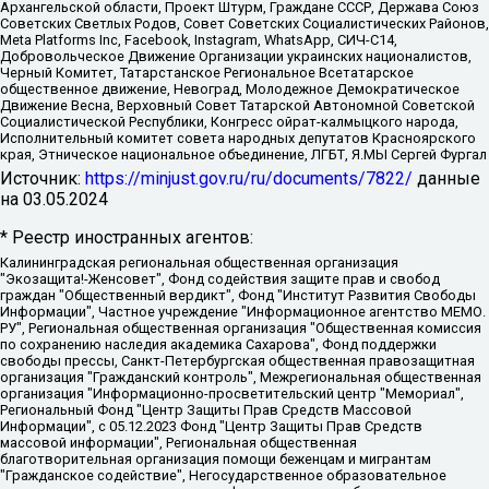
Архангельской области, Проект Штурм, Граждане СССР, Держава Союз
Советских Светлых Родов, Совет Советских Социалистических Районов,
Meta Platforms Inc, Facebook, Instagram, WhatsApp, СИЧ-С14,
Добровольческое Движение Организации украинских националистов,
Черный Комитет, Татарстанское Региональное Всетатарское
общественное движение, Невоград, Молодежное Демократическое
Движение Весна, Верховный Совет Татарской Автономной Советской
Социалистической Республики, Конгресс ойрат-калмыцкого народа,
Исполнительный комитет совета народных депутатов Красноярского
края, Этническое национальное объединение, ЛГБТ, Я.МЫ Сергей Фургал
Источник:
https://minjust.gov.ru/ru/documents/7822/
данные
на
03.05.2024
* Реестр иностранных агентов:
Калининградская региональная общественная организация "Экозащита!-Женсовет", Фонд содействия защите прав и свобод граждан "Общественный вердикт", Фонд "Институт Развития Свободы Информации", Частное учреждение "Информационное агентство МЕМО. РУ", Региональная общественная организация "Общественная комиссия по сохранению наследия академика Сахарова", Фонд поддержки свободы прессы, Санкт-Петербургская общественная правозащитная организация "Гражданский контроль", Межрегиональная общественная организация "Информационно-просветительский центр "Мемориал", Региональный Фонд "Центр Защиты Прав Средств Массовой Информации", с 05.12.2023 Фонд "Центр Защиты Прав Средств массовой информации", Региональная общественная благотворительная организация помощи беженцам и мигрантам "Гражданское содействие", Негосударственное образовательное учреждение дополнительного профессионального образования (повышение квалификации) специалистов "АКАДЕМИЯ ПО ПРАВАМ ЧЕЛОВЕКА", Свердловская региональная общественная организация "Сутяжник", Автономная некоммерческая организация "Центр независимых социологических исследований", Союз общественных объединений "Российский исследовательский центр по правам человека", Региональное общественное учреждение научно-информационный центр "МЕМОРИАЛ", Некоммерческая организация "Фонд защиты гласности", Автономная некоммерческая организация "Институт прав человека", Городская общественная организация "Екатеринбургское общество "МЕМОРИАЛ", Городская общественная организация "Рязанское историко-просветительское и правозащитное общество "Мемориал" (Рязанский Мемориал), Челябинский региональный орган общественной самодеятельности – женское общественное объединение "Женщины Евразии", Челябинский региональный орган общественной самодеятельности "Уральская правозащитная группа", Фонд содействия защите здоровья и социальной справедливости имени Андрея Рылькова, Автономная Некоммерческая Организация "Аналитический Центр Юрия Левады", Автономная некоммерческая организация социальной поддержки населения "Проект Апрель", Региональная общественная организация помощи женщинам и детям, находящимся в кризисной ситуации "Информационно-методический центр "Анна", Фонд содействия развитию массовых коммуникаций и правовому просвещению "Так-так-Так", Фонд содействия устойчивому развитию "Серебряная тайга", Свердловский региональный общественный фонд социальных проектов "Новое время", "Idel.Реалии", Кавказ.Реалии, Крым.Реалии, Телеканал Настоящее Время, Татаро-башкирская служба Радио Свобода (Azatliq Radiosi), Радио Свободная Европа/Радио Свобода (PCE/PC), "Сибирь.Реалии", "Фактограф", Благотворительный фонд помощи осужденным и их семьям, Автономная некоммерческая организация "Институт глобализации и социальных движений", Фонд "В защиту прав заключенных", Частное учреждение "Центр поддержки и содействия развитию средств массовой информации", Пензенский региональный общественный благотворительный фонд "Гражданский союз", "Север.Реалии", Некоммерческая организация Фонд "Правовая инициатива", Общество с ограниченной ответственностью "Радио Свободная Европа/Радио Свобода", Чешское информационное агентство "MEDIUM-ORIENT", Красноярская региональная общественная организация "Мы против СПИДа", Камалягин Денис Николаевич, Маркелов Сергей Евгеньевич, Пономарев Лев Александрович, Савицкая Людмила Алексеевна, Автономная некоммерческая организация "Центр по работе с проблемой насилия "НАСИЛИЮ.НЕТ", Межрегиональный профессиональный союз работников здравоохранения "Альянс врачей", Юридическое лицо, зарегистрированное в Латвийской Республике, SIA "Medusa Project" (регистрационный номер 40103797863, дата регистрации 10.06.2014), Некоммерческая организация "Фонд по борьбе с коррупцией", Автономная некоммерческая организация "Институт права и публичной политики", Баданин Роман Сергеевич, Гликин Максим Александрович, Железнова Мария Михайловна, Лукьянова Юлия Сергеевна, Маетная Елизавета Витальевна, Маняхин Петр Борисович, Чуракова Ольга Владимировна, Ярош Юлия Петровна, Юридическое лицо "The Insider SIA", зарегистрированное в Риге, Латвийская Республика (дата регистрации 26.06.2015), являющееся администратором доменного имени интернет-издания "The Insider SIA", https://theins.ru, Постернак Алексей Евгеньевич, Рубин Михаил Аркадьевич, Анин Роман Александрович, Юридическое лицо Istories fonds, зарегистрированное в Латвийской Республике (регистрационный номер 50008295751, дата регистрации 24.02.2020), Великовский Дмитрий Александрович, Долинина Ирина Николаевна, Мароховская Алеся Алексеевна, Шлейнов Роман Юрьевич, Шмагун Олеся Валентиновна, Общество с ограниченной ответственностью "Альтаир 2021", Общество с ограниченной ответственностью "Вега 2021", Общество с ограниченной ответственностью "Главный редактор 2021", Общество с ограниченной ответственностью "Ромашки монолит", Важенков Артем Валерьевич, Ивановская областная общественная организация "Центр гендерных исследований", Гурман Юрий Альбертович, Медиапроект "ОВД-Инфо", Егоров Владимир Владимирович, Жилинский Владимир Александрович, Общество с ограниченной ответственностью "ЗП", Иванова София Юрьевна, Карезина Инна Павловна, Кильтау Екатерина Викторовна, Петров Алексей Викторович, Пискунов Сергей Евгеньевич, Смирнов Сергей Сергеевич, Тихонов Михаил Сергеевич, Общество с ограниченной ответственностью "ЖУРНАЛИСТ-ИНОСТРАННЫЙ АГЕНТ", Арапова Галина Юрьевна, Вольтская Татьяна Анатольевна, Американская компания "Mason G.E.S. Anonymous Foundation" (США), являющаяся владельцем интернет-издания https://mnews.world/, Компания "Stichting Bellingcat", зарегистрированная в Нидерландах (дата регистрации 11.07.2018), Захаров Андрей Вячеславович, Клепиковская Екатерина Дмитриевна, Общество с ограниченной ответственностью "МЕМО", Перл Роман Александрович, Симонов Евгений Алексеевич, Соловьева Елена Анатольевна, Сотников Даниил Владимирович, Сурначева Елизавета Дмитриевна, Автономная некоммерческая организация по защите прав человека и информированию населения "Якутия – Наше Мнение", Общество с ограниченной ответственностью "Москоу диджитал медиа", с 26.01.2023 Общество с ограниченной ответственностью "Чайка Белые сады", Ветошкина Валерия Валерьевна, Заговора Максим Александрович, Межрегиональное общественное движение "Российская ЛГБТ - сеть", Оленичев Максим Владимирович, Павлов Иван Юрьевич, Скворцова Елена Сергеевна, Общество с ограниченной ответственностью "Как бы инагент", Кочетков Игорь Викторович, Общество с ограниченной ответственностью "Честные выборы", Еланчик Олег Александрович, Общество с ограниченной ответственностью "Нобелевский призыв", Гималова Регина Эмилевна, Григорьев Андрей Валерьевич, Григорьева Алина Александровна, Ассоциация по содействию защите прав призывников, альтернативнослужащих и военнослужащих "Правозащитная группа "Гражданин.Армия.Право", Хисамова Регина Фаритовна, Автономная некоммерческая организация по реализации социально-правовых программ "Лилит", Дальневосточное общественное движение "Маяк", Санкт-Петербургская ЛГБТ-инициативная группа "Выход", Инициативная группа ЛГБТ+ "Реверс", Алексеев Андрей Викторович, Бекбулатова Таисия Львовна, Беляев Иван Михайлович, Владыкина Елена Сергеевна, Гельман Марат Александрович, Никульшина Вероника Юрьевна, Толоконникова Надежда Андреевна, Шендерович Виктор Анатольевич, Общество с ограниченной ответственностью "Данное сообщение", Общество с ограниченной ответственностью Издательский дом "Новая глава", Айнбиндер Александра Александровна, Московский комьюнити-центр для ЛГБТ+инициатив, Благотворительный фонд развития филантропии, Deutsche Welle (Германия, Kurt-Schumacher-Strasse 3, 53113 Bonn), Борзунова Мария Михайловна, Воробьев Виктор Викторович, Голубева Анна Львовна, Константинова Алла Михайловна, Малкова Ирина Владимировна, Мурадов Мурад Абдулгалимович, Осетинская Елизавета Николаевна, Понасенков Евгений Николаевич, Ганапольский Матвей Юрьевич, Киселев Евгений Алексеевич, Борухович Ирина Григорьевна, Дремин Иван Тимофеевич, Дубровский Дмитрий Викторович, Красноярская региональная общественная организация поддержки и развития альтернативных образовательных технологий и межкультурных коммуникаций "ИНТЕРРА", Маяковская Екатерина Алексеевна, Фейгин Марк Захарович, Филимонов Андрей Викторович, Дзугкоева Регина Николаевна, Доброхотов Роман Александрович, Дудь Юрий Александрович, Елкин Сергей Владимирович, Кругликов Кирилл Игоревич, Сабунаева Мария Леонидовна, Семенов Алексей Владимирович, Шаинян Карен Багратович, Шульман Екатерина Михайловна, Асафьев Артур Валерьевич, Вахштайн Виктор Семенович, Венедиктов Алексей Алексеевич, Лушникова Екатерина Евгеньевна, Волков Леонид Михайлович, Невзоров Александр Глебович, Пархоменко Сергей Борисович, Сироткин Ярослав Николаевич, Кара-Мурза Владимир Владимирович, Баранова Наталья Владимировна, Гозман Леонид Яковлевич, Кагарлицкий Борис Юльевич, Климарев Михаил Валерьевич, Милов Владимир Станиславович, Автономная некоммерческая организация Краснодарский центр современного искусства "Типография", Моргенштерн Алишер Тагирович, Соболь Любовь Эдуардовна, Общество с ограниченной ответственностью "ЛИЗА НОРМ", Каспаров Гарри Кимович, Ходорковский Михаил Борисович, Общество с ограниченной ответственностью "Апрельские тезисы", Данилович Ирина Брониславовна, Кашин Олег Владимирович, Петров Николай Владимирович, Пивоваров Алексей Владимирович, Соколов Михаил Владимирович, Цветкова Юлия Владимировна, Чичваркин Евгений Александрович, Комитет против пыток/Команда против пыток, Общество с ограниченной ответственностью "Первый научный", Общество с ограниченной ответственностью "Вертолет и ко", Белоцерковская Вероника Борисовна, Кац Максим Евгеньевич, Лазарева Татьяна Юрьевна, Шаведдинов Руслан Табризович, Яшин Илья Валерьевич, Общество с ограниченной ответственностью "Иноагент ААВ", Алешковский Дмитрий Петрович, Альбац Евгения Марковна, Быков Дмитрий Львович, Галямина Юлия Евгеньевна, Лойко Сергей Леонидович, Мартынов Кирилл Константинович, Медведев Сергей Александрович, Крашенинников Федор Геннадиевич, Гордеева Катерина Вл