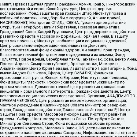
Лилит, Правозащитная группа Гражданин.Армия.Право, Нижегородский
центр немецкой и европейской культуры, Центр гендерных
исследований, Фонд защиты прав граждан Штаб, Институт права и
публичной политики, Фонд борьбы с коррупцией, Альянс врачей,
НАСИЛИЮ.НЕТ, Мы против СПИДа, СВЕЧА, Гуманитарное действие,
Открытый Петербург, Лига Избирателей, Правовая инициатива,
Гражданский Союз, Хасдей Ерушалаим, Центр поддержки и содействия
развитию средств массовой информации, Горячая Линия, В защиту
прав заключенных, Институт глобализации и социальных движений,
Центр социально-информационных инициатив Действие,
Благотворительный фонд охраны здоровья и защиты прав граждан,
Благотворительный фонд помощи осужденным и их семьям, Фонд
Тольятти, Новое время, Серебряная тайга, Так-Так-Так, Сова, центр Анна,
Проект Апрель, Самарская губерния, Эра здоровья, Мемориал,
Аналитический Центр Юрия Левады, Издательство Парк Гагарина, Фонд
имени Андрея Рылькова, Сфера, Центр СИБАЛЬТ, Уральская
правозащитная группа, Женщины Евразии, Институт прав человека,
Фонд защиты гласности, Российский исследовательский центр по
правам человека, Дальневосточный центр развития гражданских
инициатив и социального партнерства, Гражданское действие, Центр
независимых социологических исследований, Сутяжник, АКАДЕМИЯ ПО
ПРАВАМ ЧЕЛОВЕКА, Центр развития некоммерческих организаций,
Частное учреждение в Калининграде Совета Министров северных
стран, Гражданское содействие, Трансперенси Интернешнл-Р, Центр
Защиты Прав Средств Массовой Информации, Институт развития
прессы - Сибирь, Частное учреждение в Санкт-Петербурге Совета
Министров Северных Стран, Фонд поддержки свободы прессы,
Гражданский контроль, Человек и Закон, Общественная комиссия по
сохранению наследия академика Сахарова, Информационное агентство