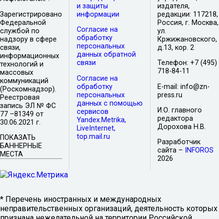
и защиты
издателя,
Зарегистрировано
информации
редакции: 117218,
Федеральной
Россия, г. Москва,
Согласие на
службой по
ул.
обработку
надзору в сфере
Кржижановского,
персональных
связи,
д.13, кор. 2
данных обратной
информационных
связи
Телефон: +7 (495)
технологий и
718-84-11
массовых
Согласие на
коммуникаций
обработку
E-mail: info@zn-
(Роскомнадзор).
персональных
press.ru
Реестровая
данных с помощью
запись ЭЛ № ФС
И.О. главного
сервисов
77 –81349 от
редактора
Yandex.Metrika,
30.06.2021 г.
Дорохова Н.В.
LiveInternet,
top.mail.ru
ПОКАЗАТЬ
Разработчик
БАННЕРНЫЕ
сайта –
INFOROS
МЕСТА
2026
* Перечень иностранных и международных
неправительственных организаций, деятельность которых
признана нежелательной на территории Российской