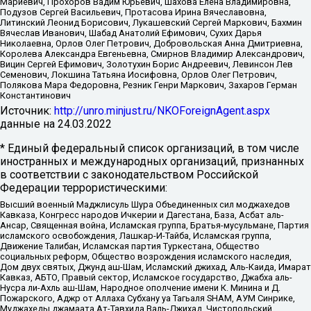
Мариевич, Прохоров Вадим Юрьевич, Шахова Елена Владимировна,
Подузов Сергей Васильевич, Протасова Ирина Вячеславовна,
Литинский Леонид Борисович, Лукашевский Сергей Маркович, Бахмин
Вячеслав Иванович, Шабад Анатолий Ефимович, Сухих Дарья
Николаевна, Орлов Олег Петрович, Добровольская Анна Дмитриевна,
Королева Александра Евгеньевна, Смирнов Владимир Александрович,
Вицин Сергей Ефимович, Золотухин Борис Андреевич, Левинсон Лев
Семенович, Локшина Татьяна Иосифовна, Орлов Олег Петрович,
Полякова Мара Федоровна, Резник Генри Маркович, Захаров Герман
Константинович
Источник:
http://unro.minjust.ru/NKOForeignAgent.aspx
данные на
24.03.2022
* Единый федеральный список организаций, в том числе
иностранных и международных организаций, признанных
в соответствии с законодательством Российской
Федерации террористическими:
Высший военный Маджлисуль Шура Объединенных сил моджахедов
Кавказа, Конгресс народов Ичкерии и Дагестана, База, Асбат аль-
Ансар, Священная война, Исламская группа, Братья-мусульмане, Партия
исламского освобождения, Лашкар-И-Тайба, Исламская группа,
Движение Талибан, Исламская партия Туркестана, Общество
социальных реформ, Общество возрождения исламского наследия,
Дом двух святых, Джунд аш-Шам, Исламский джихад, Аль-Каида, Имарат
Кавказ, АБТО, Правый сектор, Исламское государство, Джабха аль-
Нусра ли-Ахль аш-Шам, Народное ополчение имени К. Минина и Д.
Пожарского, Аджр от Аллаха Субхану уа Тагьаля SHAM, АУМ Синрике,
Муджахеды джамаата Ат-Тавхида Валь-Джихад, Чистопольский