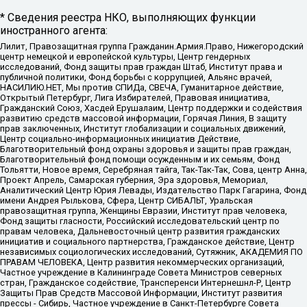
* Сведения реестра НКО, выполняющих функции
иностранного агента:
Лилит, Правозащитная группа Гражданин.Армия.Право, Нижегородский
центр немецкой и европейской культуры, Центр гендерных
исследований, Фонд защиты прав граждан Штаб, Институт права и
публичной политики, Фонд борьбы с коррупцией, Альянс врачей,
НАСИЛИЮ.НЕТ, Мы против СПИДа, СВЕЧА, Гуманитарное действие,
Открытый Петербург, Лига Избирателей, Правовая инициатива,
Гражданский Союз, Хасдей Ерушалаим, Центр поддержки и содействия
развитию средств массовой информации, Горячая Линия, В защиту
прав заключенных, Институт глобализации и социальных движений,
Центр социально-информационных инициатив Действие,
Благотворительный фонд охраны здоровья и защиты прав граждан,
Благотворительный фонд помощи осужденным и их семьям, Фонд
Тольятти, Новое время, Серебряная тайга, Так-Так-Так, Сова, центр Анна,
Проект Апрель, Самарская губерния, Эра здоровья, Мемориал,
Аналитический Центр Юрия Левады, Издательство Парк Гагарина, Фонд
имени Андрея Рылькова, Сфера, Центр СИБАЛЬТ, Уральская
правозащитная группа, Женщины Евразии, Институт прав человека,
Фонд защиты гласности, Российский исследовательский центр по
правам человека, Дальневосточный центр развития гражданских
инициатив и социального партнерства, Гражданское действие, Центр
независимых социологических исследований, Сутяжник, АКАДЕМИЯ ПО
ПРАВАМ ЧЕЛОВЕКА, Центр развития некоммерческих организаций,
Частное учреждение в Калининграде Совета Министров северных
стран, Гражданское содействие, Трансперенси Интернешнл-Р, Центр
Защиты Прав Средств Массовой Информации, Институт развития
прессы - Сибирь, Частное учреждение в Санкт-Петербурге Совета