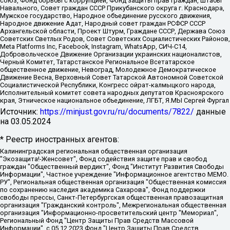
союз, Фонд борьбы с коррупцией, Фонд защиты прав граждан, Штабы
Навального, Совет граждан СССР Прикубанского округа г. Краснодара,
Мужское государство, Народное объединение русского движения,
Народное движение Адат, Народный совет граждан РСФСР СССР
Архангельской области, Проект Штурм, Граждане СССР, Держава Союз
Советских Светлых Родов, Совет Советских Социалистических Районов,
Meta Platforms Inc, Facebook, Instagram, WhatsApp, СИЧ-С14,
Добровольческое Движение Организации украинских националистов,
Черный Комитет, Татарстанское Региональное Всетатарское
общественное движение, Невоград, Молодежное Демократическое
Движение Весна, Верховный Совет Татарской Автономной Советской
Социалистической Республики, Конгресс ойрат-калмыцкого народа,
Исполнительный комитет совета народных депутатов Красноярского
края, Этническое национальное объединение, ЛГБТ, Я.МЫ Сергей Фургал
Источник:
https://minjust.gov.ru/ru/documents/7822/
данные
на
03.05.2024
* Реестр иностранных агентов:
Калининградская региональная общественная организация "Экозащита!-Женсовет", Фонд содействия защите прав и свобод граждан "Общественный вердикт", Фонд "Институт Развития Свободы Информации", Частное учреждение "Информационное агентство МЕМО. РУ", Региональная общественная организация "Общественная комиссия по сохранению наследия академика Сахарова", Фонд поддержки свободы прессы, Санкт-Петербургская общественная правозащитная организация "Гражданский контроль", Межрегиональная общественная организация "Информационно-просветительский центр "Мемориал", Региональный Фонд "Центр Защиты Прав Средств Массовой Информации", с 05.12.2023 Фонд "Центр Защиты Прав Средств массовой информации", Региональная общественная благотворительная организация помощи беженцам и мигрантам "Гражданское содействие", Негосударственное образовательное учреждение дополнительного профессионального образования (повышение квалификации) специалистов "АКАДЕМИЯ ПО ПРАВАМ ЧЕЛОВЕКА", Свердловская региональная общественная организация "Сутяжник", Автономная некоммерческая организация "Центр независимых социологических исследований", Союз общественных объединений "Российский исследовательский центр по правам человека", Региональное общественное учреждение научно-информационный центр "МЕМОРИАЛ", Некоммерческая организация "Фонд защиты гласности", Автономная некоммерческая организация "Институт прав человека", Городская общественная организация "Екатеринбургское общество "МЕМОРИАЛ", Городская общественная организация "Рязанское историко-просветительское и правозащитное общество "Мемориал" (Рязанский Мемориал), Челябинский региональный орган общественной самодеятельности – женское общественное объединение "Женщины Евразии", Челябинский региональный орган общественной самодеятельности "Уральская правозащитная группа", Фонд содействия защите здоровья и социальной справедливости имени Андрея Рылькова, Автономная Некоммерческая Организация "Аналитический Центр Юрия Левады", Автономная некоммерческая организация социальной поддержки населения "Проект Апрель", Региональная общественная организация помощи женщинам и детям, находящимся в кризисной ситуации "Информационно-методический центр "Анна", Фонд содействия развитию массовых коммуникаций и правовому просвещению "Так-так-Так", Фонд содействия устойчивому развитию "Серебряная тайга", Свердловский региональный общественный фонд социальных проектов "Новое время", "Idel.Реалии", Кавказ.Реалии, Крым.Реалии, Телеканал Настоящее Время, Татаро-башкирская служба Радио Свобода (Azatliq Radiosi), Радио Свободная Европа/Радио Свобода (PCE/PC), "Сибирь.Реалии", "Фактограф", Благотворительный фонд помощи осужденным и их семьям, Автономная некоммерческая организация "Институт глобализации и социальных движений", Фонд "В защиту прав заключенных", Частное учреждение "Центр поддержки и содействия развитию средств массовой информации", Пензенский региональный общественный благотворительный фонд "Гражданский союз", "Север.Реалии", Некоммерческая организация Фонд "Правовая инициатива", Общество с ограниченной ответственностью "Радио Свободная Европа/Радио Свобода", Чешское информационное агентство "MEDIUM-ORIENT", Красноярская региональная общественная организация "Мы против СПИДа", Камалягин Денис Николаевич, Маркелов Сергей Евгеньевич, Пономарев Лев Александрович, Савицкая Людмила Алексеевна, Автономная некоммерческая организация "Центр по работе с проблемой насилия "НАСИЛИЮ.НЕТ", Межрегиональный профессиональный союз работников здравоохранения "Альянс врачей", Юридическое лицо, зарегистрированное в Латвийской Республике, SIA "Medusa Project" (регистрационный номер 40103797863, дата регистрации 10.06.2014), Некоммерческая организация "Фонд по борьбе с коррупцией", Автономная некоммерческая организация "Институт права и публичной политики", Баданин Роман Сергеевич, Гликин Максим Александрович, Железнова Мария Михайловна, Лукьянова Юлия Сергеевна, Маетная Елизавета Витальевна, Маняхин Петр Борисович, Чуракова Ольга Владимировна, Ярош Юлия Петровна, Юридическое лицо "The Insider SIA", зарегистрированное в Риге, Латвийская Республика (дата регистрации 26.06.2015), являющееся администратором доменного имени интернет-издания "The Insider SIA", https://theins.ru, Постернак Алексей Евгеньевич, Рубин Михаил Аркадьевич, Анин Роман Александрович, Юридическое лицо Istories fonds, зарегистрированное в Латвийской Республике (регистрационный номер 50008295751, дата регистрации 24.02.2020), Великовский Дмитрий Александрович, Долинина Ирина Николаевна, Мароховская Алеся Алексеевна, Шлейнов Роман Юрьевич, Шмагун Олеся Валентиновна, Общество с ограниченной ответственностью "Альтаир 2021", Общество с ограниченной ответственностью "Вега 2021", Общество с ограниченной ответственностью "Главный редактор 2021", Общество с ограниченной ответственностью "Ромашки монолит", Важенков Артем Валерьевич, Ивановская областная общественная организация "Центр гендерных исследований", Гурман Юрий Альбертович, Медиапроект "ОВД-Инфо", Егоров Владимир Владимирович, Жилинский Владимир Александрович, Общество с ограниченной ответственностью "ЗП", Иванова София Юрьевна, Карезина Инна Павловна, Кильтау Екатерина Викторовна, Петров Алексей Викторович, Пискунов Сергей Евгеньевич, Смирнов Сергей Сергеевич, Тихонов Михаил Сергеевич, Общество с ограниченной ответственностью "ЖУРНАЛИСТ-ИНОСТРАННЫЙ АГЕНТ", Арапова Галина Юрьевна, Вольтская Татьяна Анатольевна, Американская компания "Mason G.E.S. Anonymous Foundation" (США), являющаяся владельцем интернет-издания https://mnews.world/, Компания "Stichting Bellingcat", зарегистрированная в Нидерландах (дата регистрации 11.07.2018), Захаров Андрей Вячеславович, Клепиковская Екатерина Дмитриевна, Общество с ограниченной ответственностью "МЕМО", Перл Роман Александрович, Симонов Евгений Алексеевич, Соловьева Елена Анатольевна, Сотников Даниил Владимирович, Сурначева Елизавета Дмитриевна, Автономная некоммерческая организация по защите прав человека и информированию населения "Якутия – Наше Мнение", Общество с ограниченной ответственностью "Москоу диджитал медиа", с 26.01.2023 Общество с ограниченной ответственностью "Чайка Белые сады", Ветошкина Валерия Валерьевна, Заговора Максим Александрович, Межрегиональное общественное движение "Российская ЛГБТ - сеть", Оленичев Максим Владимирович, Павлов Иван Юрьевич, Скворцова Елена Сергеевна, Общество с ограниченной ответственностью "Как бы инагент", Кочетков Игорь Викторович, Общество с ограниченной ответственностью "Честные выборы", Еланчик Олег Александрович, Общество с ограниченной ответственностью "Нобелевский призыв", Гималова Регина Эмилевна, Григорьев Андрей Валерьевич, Григорьева Алина Александровна, Ассоциация по содействию защите прав призывников, альтернативнослужащих и военнослужащих "Правозащитная группа "Гражданин.Армия.Право", Хисамова Регина Фаритовна, Автономная некоммерческая организация по реализации социально-правовых программ "Лилит", Дальневосточное общественное движение "Маяк", Санкт-Петербургская ЛГБТ-инициативная группа "Выход", Инициативная группа ЛГБТ+ "Реверс", Алексеев Андрей Викторович, Бекбулатова Таисия Львовна, Беляев Иван Михайлович, Владыкина Елена Сергеевна, Гельман Марат Александрович, Никульшина Вероника Юрьевна, Толоконникова Надежда Андреевна, Шендерович Виктор Анатольевич, Общество с ограниченной ответственностью "Данное сообщение", Общество с ограниченной ответственностью Издательский дом "Новая глава", Айнбиндер Александра Александровна, Московский комьюнити-центр для ЛГБТ+инициатив, Благотворительный фонд развития филантропии, Deutsche Welle (Германия, Kurt-Schumacher-Strasse 3, 53113 Bonn), Борзунова Мария Михайловна, Воробьев Виктор Викторович, Голубева Анна Львовна, Константинова Алла Михайловна, Малкова Ирина Владимировна, Мурадов Мурад Абдулгалимович, Осетинская Елизавета Николаевна, Понасенков Евгений Николаевич, Ганапольский Матвей Юрьевич, Киселев Евгений Алексеевич, Борухович Ирина Григорьевна, Дремин Иван Тимофеевич, Дубровский Дмитрий Викторович, Красноярская региональная общественная организация поддержки и развития альтернативных образовательных технологий и межкультурных коммуникаций "ИНТЕРРА", Маяковская Екатерина Алексеевна, Фейгин Марк Захарович, Филимонов Андрей Викторович, Дзугкоева Регина Николаевна, Доброхотов Роман Александрович, Дудь Юрий Александрович, Елкин Сергей Владимирович, Кругликов Кирилл Игоревич, Сабунаева Мария Леонидовна, Семенов Алексей Владимирович, Шаинян Карен Багратович, Шульман Екатерина Михайловна, Асафьев Артур Валерьевич, Вахштайн Виктор Семенович, Венедиктов Алексей Алексеевич, Лушникова Екатерина Евгеньевна, Волков Леонид Михайлович, Невзоров Александр Глебович, Пархоменко Сергей Борисович, Сироткин Ярослав Николаевич, Кара-Мурза Владимир Владимирович, Баранова Наталья Владимировна, Гозман Леонид Яковлевич, Кагарлицкий Борис Юльевич, Климарев Михаил Валерьевич, Милов Владимир Станиславович, Автономная некоммерческая организация Краснодарский центр современного искусства "Типография", Моргенштерн Алишер Тагирович, Соболь Любовь Эдуардовна, Общество с ограниченной ответственностью "ЛИЗА НОРМ", Каспаров Гарри Кимович, Ходорковский Михаил Борисович, Общество с ограниченной ответственностью "Апрельские тезисы", Данилович Ирина Брониславовна, Кашин Олег Владимирович, Петров Николай Владимирович, Пивоваров Алексей Владимирович, Соколов Михаил Владимирович, Цветкова Юлия Владимировна, Чичваркин Евгений Александрович, Комитет против пыток/Команда против пыток, Общество с ограниченной ответственностью "Первый научный", Общество с ограниченной ответственностью "Вертолет и ко", Белоцерковская Вероника Борисовна, Кац Максим Евгеньевич, Лазарева Татьяна Юрьевна, Шаведдинов Руслан Табризович, Яшин Илья Валерьевич, Общество с ограниченной ответственностью "Иноагент ААВ", Алешковский Дмитрий Петрович, Альбац Евгения Марковна, Быков Дмитрий Львович, Галямина Юлия Евгеньевна, Лойко Сергей Леонидович, Мартынов Кирилл Константинович, Медведев Сергей Александрович, Крашенинников Федор Геннадиевич, Гордеева Катерина Вл