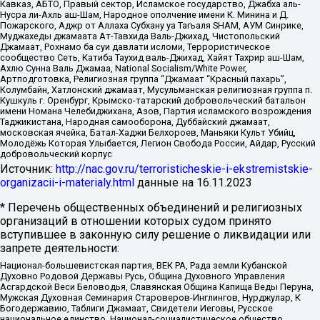
Кавказ, АБТО, Правый сектор, Исламское государство, Джабха аль-
Нусра ли-Ахль аш-Шам, Народное ополчение имени К. Минина и Д.
Пожарского, Аджр от Аллаха Субхану уа Тагьаля SHAM, АУМ Синрике,
Муджахеды джамаата Ат-Тавхида Валь-Джихад, Чистопольский
Джамаат, Рохнамо ба суи давлати исломи, Террористическое
сообщество Сеть, Катиба Таухид валь-Джихад, Хайят Тахрир аш-Шам,
Ахлю Сунна Валь Джамаа, National Socialism/White Power,
Артподготовка, Религиозная группа “Джамаат “Красный пахарь”,
Колумбайн, Хатлонский джамаат, Мусульманская религиозная группа п.
Кушкуль г. Оренбург, Крымско-татарский добровольческий батальон
имени Номана Челебиджихана, Азов, Партия исламского возрождения
Таджикистана, Народная самооборона, Дуббайский джамаат,
московская ячейка, Батал-Хаджи Белхороев, Маньяки Культ Убийц,
Молодёжь Которая Улыбается, Легион Свобода России, Айдар, Русский
добровольческий корпус
Источник:
http://nac.gov.ru/terroristicheskie-i-ekstremistskie-
organizacii-i-materialy.html
данные на
16.11.2023
* Перечень общественных объединений и религиозных
организаций в отношении которых судом принято
вступившее в законную силу решение о ликвидации или
запрете деятельности:
Национал-большевистская партия, ВЕК РА, Рада земли Кубанской
Духовно Родовой Державы Русь, Община Духовного Управления
Асгардской Веси Беловодья, Славянская Община Капища Веды Перуна,
Мужская Духовная Семинария Староверов-Инглингов, Нурджулар, К
Богодержавию, Таблиги Джамаат, Свидетели Иеговы, Русское
национальное единство, Национал-социалистическое общество,