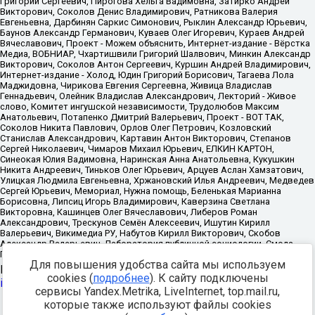
Для повышения удобства сайта мы используем
Источник:
https://minjust.gov.ru/uploaded/files/reestr-
cookies (
подробнее
). К сайту подключены
inostrannyih-agentov-22-03-2024.pdf
данные на
22.03.2024
сервисы Yandex.Metrika, LiveInternet, top.mail.ru,
которые также используют файлы cookies
Разработка -