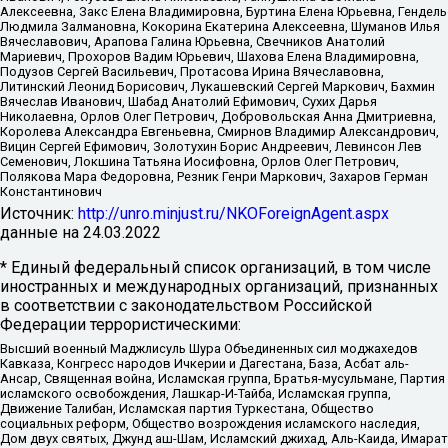
Алексеевна, Закс Елена Владимировна, Буртина Елена Юрьевна, Гендель
Людмила Залмановна, Кокорина Екатерина Алексеевна, Шуманов Илья
Вячеславович, Арапова Галина Юрьевна, Свечников Анатолий
Мариевич, Прохоров Вадим Юрьевич, Шахова Елена Владимировна,
Подузов Сергей Васильевич, Протасова Ирина Вячеславовна,
Литинский Леонид Борисович, Лукашевский Сергей Маркович, Бахмин
Вячеслав Иванович, Шабад Анатолий Ефимович, Сухих Дарья
Николаевна, Орлов Олег Петрович, Добровольская Анна Дмитриевна,
Королева Александра Евгеньевна, Смирнов Владимир Александрович,
Вицин Сергей Ефимович, Золотухин Борис Андреевич, Левинсон Лев
Семенович, Локшина Татьяна Иосифовна, Орлов Олег Петрович,
Полякова Мара Федоровна, Резник Генри Маркович, Захаров Герман
Константинович
Источник:
http://unro.minjust.ru/NKOForeignAgent.aspx
данные на
24.03.2022
* Единый федеральный список организаций, в том числе
иностранных и международных организаций, признанных
в соответствии с законодательством Российской
Федерации террористическими:
Высший военный Маджлисуль Шура Объединенных сил моджахедов
Кавказа, Конгресс народов Ичкерии и Дагестана, База, Асбат аль-
Ансар, Священная война, Исламская группа, Братья-мусульмане, Партия
исламского освобождения, Лашкар-И-Тайба, Исламская группа,
Движение Талибан, Исламская партия Туркестана, Общество
социальных реформ, Общество возрождения исламского наследия,
Дом двух святых, Джунд аш-Шам, Исламский джихад, Аль-Каида, Имарат