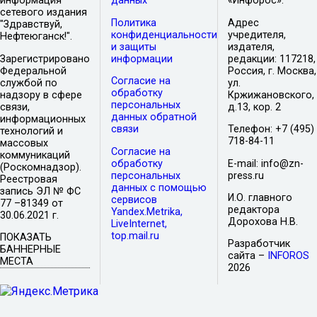
информация
данных
«Инфорос».
сетевого издания
Политика
Адрес
"Здравствуй,
конфиденциальности
учредителя,
Нефтеюганск!".
и защиты
издателя,
Зарегистрировано
информации
редакции: 117218,
Федеральной
Россия, г. Москва,
Согласие на
службой по
ул.
обработку
надзору в сфере
Кржижановского,
персональных
связи,
д.13, кор. 2
данных обратной
информационных
связи
Телефон: +7 (495)
технологий и
718-84-11
массовых
Согласие на
коммуникаций
обработку
E-mail: info@zn-
(Роскомнадзор).
персональных
press.ru
Реестровая
данных с помощью
запись ЭЛ № ФС
И.О. главного
сервисов
77 –81349 от
редактора
Yandex.Metrika,
30.06.2021 г.
Дорохова Н.В.
LiveInternet,
top.mail.ru
ПОКАЗАТЬ
Разработчик
БАННЕРНЫЕ
сайта –
INFOROS
МЕСТА
2026