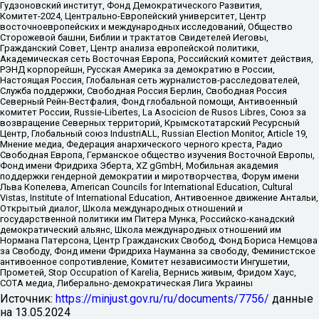
Гудзоновский институт, Фонд Демократического Развития,
Комитет-2024, Центрально-Европейский университет, Центр
восточноевропейских и международных исследований, Общество
Сторожевой башни, Библии и трактатов Свидетелей Иеговы,
Гражданский Совет, Центр анализа европейской политики,
Академическая сеть Восточная Европа, Российский комитет действия,
РЭНД корпорейшн, Русская Америка за демократию в России,
Настоящая Россия, Глобальная сеть журналистов-расследователей,
Служба поддержки, Свободная Россия Берлин, Свободная Россия
Северный Рейн-Вестфалия, Фонд глобальной помощи, Антивоенный
комитет России, Russie-Libertes, La Asocicion de Rusos Libres, Союз за
возвращение Северных территорий, Крымскотатарский Ресурсный
Центр, Глобальный союз IndustriALL, Russian Election Monitor, Article 19,
Мнение медиа, Федерация анархического черного креста, Радио
Свободная Европа, Германское общество изучения Восточной Европы,
Фонд имени Фридриха Эберта, XZ gGmbH, Мобильная академия
поддержки гендерной демократии и миротворчества, Форум имени
Льва Копелева, American Councils for International Education, Cultural
Vistas, Institute of International Education, Антивоенное движение Антальи,
Открытый диалог, Школа международных отношений и
государственной политики им Питера Мунка, Российско-канадский
демократический альянс, Школа международных отношений им
Нормана Патерсона, Центр Гражданских Свобод, Фонд Бориса Немцова
за Свободу, Фонд имени Фридриха Науманна за свободу, Феминистское
антивоенное сопротивление, Комитет независимости Ингушетии,
Прометей, Stop Occupation of Karelia, Вернись живым, Фридом Хаус,
СОТА медиа, Либерально-демократическая Лига Украины
Источник:
https://minjust.gov.ru/ru/documents/7756/
данные
на
13.05.2024