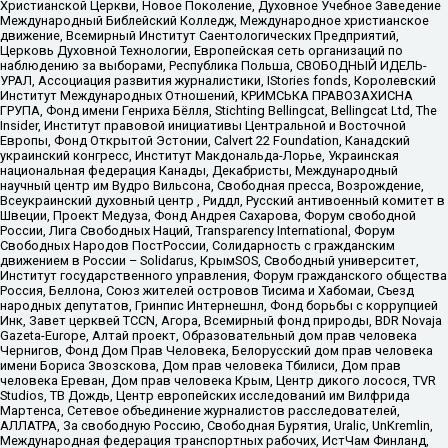
Христианской Церкви, Новое Поколение, Духовное Учебное Заведение
Международный Библейский Колледж, Международное христианское
движение, Всемирный Институт Саентологических Предприятий,
Церковь Духовной Технологии, Европейская сеть организаций по
наблюдению за выборами, Республика Польша, СВОБОДНЫЙ ИДЕЛЬ-
УРАЛ, Ассоциация развития журналистики, IStories fonds, Королевский
Институт Международных Отношений, КРИМСЬКА ПРАВОЗАХИСНА
ГРУПА, Фонд имени Генриха Бёлля, Stichting Bellingcat, Bellingcat Ltd, The
Insider, Институт правовой инициативы Центральной и Восточной
Европы, Фонд Открытой Эстонии, Calvert 22 Foundation, Канадский
украинский конгресс, Институт Макдональда-Лорье, Украинская
национальная федерация Канады, Декабристы, Международный
научный центр им Вудро Вильсона, Свободная пресса, Возрождение,
Всеукраинский духовный центр , Риддл, Русский антивоенный комитет в
Швеции, Проект Медуза, Фонд Андрея Сахарова, Форум свободной
России, Лига Свободных Наций, Transparеncy International, Форум
Свободных Народов ПостРоссии, Солидарность с гражданским
движением в России – Solidarus, КрымSOS, Свободный университет,
Институт государственного управления, Форум гражданского общества
Россия, Беллона, Союз жителей островов Тисима и Хабомаи, Съезд
народных депутатов, Гринпис Интернешнл, Фонд борьбы с коррупцией
Инк, Завет церквей TCCN, Агора, Всемирный фонд природы, BDR Novaja
Gazeta-Europe, Алтай проект, Образовательный дом прав человека
Чернигов, Фонд Дом Прав Человека, Белорусский дом прав человека
имени Бориса Звозскова, Дом прав человека Тбилиси, Дом прав
человека Ереван, Дом прав человека Крым, Центр дикого лосося, TVR
Studios, ТВ Дождь, Центр европейских исследований им Вилфрида
Мартенса, Сетевое объединение журналистов расследователей,
АЛЛАТРА, За свободную Россию, Свободная Бурятия, Uralic, UnKremlin,
Международная федерация транспортных рабочих, ИстЧам Финланд,