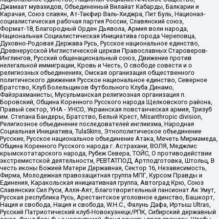
Джамаат мувахидов, Объединенный Вилайат Кабарды, Балкарии и
Карачая, Союз славян, Ат-Такфир Валь-Хиджра, Пит Буль, Национал-
социалистическая рабочая партия России, Славянский союз,
Формат-18, Благородный Орден Дьявола, Армия воли народа,
Национальная Социалистическая Инициатива города Череповца,
Духовно-Родовая Держава Русь, Русское национальное единство,
Древнерусской Инглистической церкви Православных Староверов-
Инглингов, Русский общенациональный союз, Движение против
нелегальной иммиграции, Кровь и Честь, О свободе совести и о
религиозных объединениях, Омская организация общественного
политического движения Русское национальное единство, Северное
Братство, Клуб Болельщиков Футбольного Клуба Динамо,
Файзрахманисты, Мусульманская религиозная организация п.
Боровский, Община Коренного Русского народа Щелковского района,
Правый сектор, УНА - УНСО, Украинская повстанческая армия, Тризуб
им. Степана Бандеры, Братство, Белый Крест, Misanthropic division,
Религиозное объединение последователей инглиизма, Народная
Социальная Инициатива, TulaSkins, Этнополитическое объединение
Русские, Русское национальное объединение Атака, Мечеть Мирмамеда,
Община Коренного Русского народа г. Астрахани, ВОЛЯ, Меджлис
крымскотатарского народа, Рубеж Севера, ТОЙС, О противодействии
экстремистской деятельности, РЕВТАТПОД, Артподготовка, Штольц, В
честь иконы Божией Матери Державная, Сектор 16, Независимость,
Фирма, Молодежная правозащитная группа МПГ, Курсом Правды и
Единения, Каракольская инициативная группа, Автоград Крю, Союз
Славянских Сил Руси, Алля-Аят, Благотворительный пансионат Ак Умут,
Русская республика Русь, Арестантское уголовное единство, Башкорт,
Нация и свобода, Нация и свобода, W.H.С., Фалунь Дафа, Иртыш Ultras,
Русский Патриотический клуб-Новокузнецк/РПК, Сибирский державный