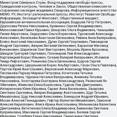
Министров Северных Стран, Фонд поддержки свободы прессы,
Гражданский контроль, Человек и Закон, Общественная комиссия по
сохранению наследия академика Сахарова, Информационное агентство
МЕМО. РУ, Институт региональной прессы, Институт Развития Свободы
Информации, Экозащита!-Женсовет, Общественный вердикт,
Евразийская антимонопольная ассоциация, Бедушев Петр Петрович,
Дзугкоева Регина Николаевна, Кривенко Сергей Владимирович,
Милославский Павел Юрьевич, Шнырова Ольга Вадимовна, Чанышева
Лилия Айратовна, Сидорович Ольга Борисовна, Туровский Александр
Алексеевич, Васильева Анастасия Евгеньевна, Ривина Анна Валерьевна,
Бойко Анатолий Николаевич, Дугин Сергей Георгиевич, Пивоваров
Андрей Сергеевич, Аверин Виталий Евгеньевич, Барахоев Магомед
Бекханович, Шарипков Олег Викторович, Мошель Ирина Ароновна,
Шведов Григорий Сергеевич, Пономарев Лев Александрович,
Каргалицкий Борис Юльевич, Созаев Валерий Валерьевич, Исламов
Тимур Рифгатович, Романова Ольга Евгеньевна, Щаров Сергей
Алексадрович, Цирульников Борис Альбертович, Гасан Ольга Павловна,
Паутов Юрий Анатольевич, Верховский Александр Маркович,
Пислакова-Паркер Марина Петровна, Кочеткова Татьяна
Владимировна, Чуркина Наталья Валерьевна, Акимова Татьяна
Николаевна, Золотарева Екатерина Александровна, Рачинский Ян
Збигневич, Жемкова Елена Борисовна, Гудков Лев Дмитриевич,
Илларионова Юлия Юрьевна, Саранг Анна Васильевна, Захарова
Светлана Сергеевна, Аверин Владимир Анатольевич, Щур Татьяна
Михайловна, Щур Николай Алексеевич, Блинушов Андрей Юрьевич,
Мосин Алексей Геннадьевич, Гефтер Валентин Михайлович, Симонов
Алексей Кириллович, Флиге Ирина Анатольевна, Мельникова Валентина
Дмитриевна, Вититинова Елена Владимировна, Баженова Светлана
Куприяновна, Максимов Сергей Владимирович, Беляев Сергей
Иванович, Голубева Елена Николаевна, Ганнушкина Светлана