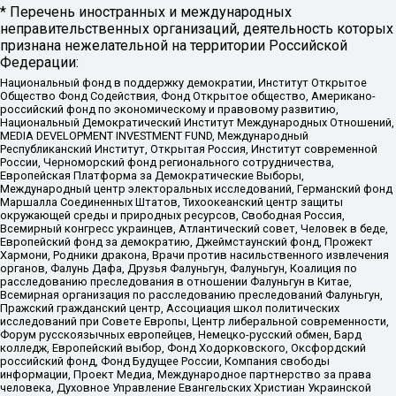
* Перечень иностранных и международных
неправительственных организаций, деятельность которых
признана нежелательной на территории Российской
Федерации:
Национальный фонд в поддержку демократии, Институт Открытое
Общество Фонд Содействия, Фонд Открытое общество, Американо-
российский фонд по экономическому и правовому развитию,
Национальный Демократический Институт Международных Отношений,
MEDIA DEVELOPMENT INVESTMENT FUND, Международный
Республиканский Институт, Открытая Россия, Институт современной
России, Черноморский фонд регионального сотрудничества,
Европейская Платформа за Демократические Выборы,
Международный центр электоральных исследований, Германский фонд
Маршалла Соединенных Штатов, Тихоокеанский центр защиты
окружающей среды и природных ресурсов, Свободная Россия,
Всемирный конгресс украинцев, Атлантический совет, Человек в беде,
Европейский фонд за демократию, Джеймстаунский фонд, Прожект
Хармони, Родники дракона, Врачи против насильственного извлечения
органов, Фалунь Дафа, Друзья Фалуньгун, Фалуньгун, Коалиция по
расследованию преследования в отношении Фалуньгун в Китае,
Всемирная организация по расследованию преследований Фалуньгун,
Пражский гражданский центр, Ассоциация школ политических
исследований при Совете Европы, Центр либеральной современности,
Форум русскоязычных европейцев, Немецко-русский обмен, Бард
колледж, Европейский выбор, Фонд Ходорковского, Оксфордский
российский фонд, Фонд Будущее России, Компания свободы
информации, Проект Медиа, Международное партнерство за права
человека, Духовное Управление Евангельских Христиан Украинской