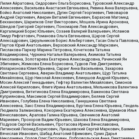
Лилия Айратовна, Сидорович Ольга Борисовна, Туровский Александр
Алексеевич, Васильева Анастасия Евгеньевна, Ривина Анна Валерьевна,
Бойко Анатолий Николаевич, Дугин Сергей Георгиевич, Пивоваров
Андрей Сергеевич, Аверин Виталий Евгеньевич, Барахоев Магомед
Бекханович, Шарипков Олег Викторович, Мошель Ирина Ароновна,
Шведов Григорий Сергеевич, Пономарев Лев Александрович,
Каргалицкий Борис Юльевич, Созаев Валерий Валерьевич, Исламов
Тимур Рифгатович, Романова Ольга Евгеньевна, Щаров Сергей
Алексадрович, Цирульников Борис Альбертович, Гасан Ольга Павловна,
Паутов Юрий Анатольевич, Верховский Александр Маркович,
Пислакова-Паркер Марина Петровна, Кочеткова Татьяна
Владимировна, Чуркина Наталья Валерьевна, Акимова Татьяна
Николаевна, Золотарева Екатерина Александровна, Рачинский Ян
Збигневич, Жемкова Елена Борисовна, Гудков Лев Дмитриевич,
Илларионова Юлия Юрьевна, Саранг Анна Васильевна, Захарова
Светлана Сергеевна, Аверин Владимир Анатольевич, Щур Татьяна
Михайловна, Щур Николай Алексеевич, Блинушов Андрей Юрьевич,
Мосин Алексей Геннадьевич, Гефтер Валентин Михайлович, Симонов
Алексей Кириллович, Флиге Ирина Анатольевна, Мельникова Валентина
Дмитриевна, Вититинова Елена Владимировна, Баженова Светлана
Куприяновна, Максимов Сергей Владимирович, Беляев Сергей
Иванович, Голубева Елена Николаевна, Ганнушкина Светлана
Алексеевна, Закс Елена Владимировна, Буртина Елена Юрьевна, Гендель
Людмила Залмановна, Кокорина Екатерина Алексеевна, Шуманов Илья
Вячеславович, Арапова Галина Юрьевна, Свечников Анатолий
Мариевич, Прохоров Вадим Юрьевич, Шахова Елена Владимировна,
Подузов Сергей Васильевич, Протасова Ирина Вячеславовна,
Литинский Леонид Борисович, Лукашевский Сергей Маркович, Бахмин
Вячеслав Иванович, Шабад Анатолий Ефимович, Сухих Дарья
Николаевна, Орлов Олег Петрович, Добровольская Анна Дмитриевна,