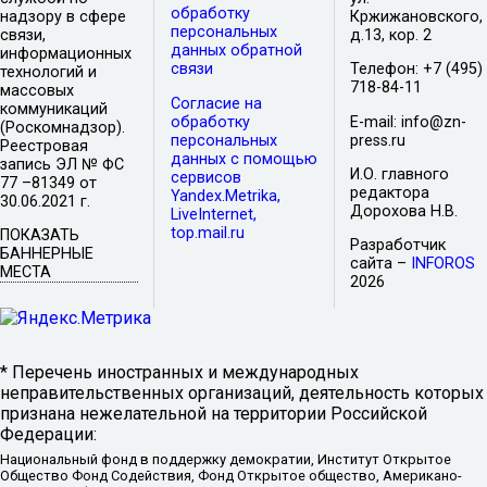
обработку
надзору в сфере
Кржижановского,
персональных
связи,
д.13, кор. 2
данных обратной
информационных
связи
Телефон: +7 (495)
технологий и
718-84-11
массовых
Согласие на
коммуникаций
обработку
E-mail: info@zn-
(Роскомнадзор).
персональных
press.ru
Реестровая
данных с помощью
запись ЭЛ № ФС
И.О. главного
сервисов
77 –81349 от
редактора
Yandex.Metrika,
30.06.2021 г.
Дорохова Н.В.
LiveInternet,
top.mail.ru
ПОКАЗАТЬ
Разработчик
БАННЕРНЫЕ
сайта –
INFOROS
МЕСТА
2026
* Перечень иностранных и международных
неправительственных организаций, деятельность которых
признана нежелательной на территории Российской
Федерации:
Национальный фонд в поддержку демократии, Институт Открытое
Общество Фонд Содействия, Фонд Открытое общество, Американо-