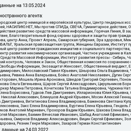
анные на
13.05.2024
остранного агента:
родский центр немецкой и европейской культуры, Центр гендерных исс
ачей, НАСИЛИЮ.НЕТ, Мы против СПИДа, СВЕЧА, Гуманитарное действие, 
ействия развитию средств массовой информации, Горячая Линия, В защ
твие, Благотворительный фонд охраны здоровья и защиты прав гражда
 Сова, центр Анна, Проект Апрель, Самарская губерния, Эра здоровья, 
ИБАЛЬТ, Уральская правозащитная группа, Женщины Евразии, Институт п
ый центр развития гражданских инициатив и социального партнерства,
нтр развития некоммерческих организаций, Частное учреждение в Кал
 Средств Массовой Информации, Институт развития прессы - Сибирь, Ч
ий контроль, Человек и Закон, Общественная комиссия по сохранению
я Свободы Информации, Экозащита!-Женсовет, Общественный вердикт, 
ладимирович, Милославский Павел Юрьевич, Шнырова Ольга Вадимовна,
ьевна, Ривина Анна Валерьевна, Бойко Анатолий Николаевич, Дугин Сер
икторович, Мошель Ирина Ароновна, Шведов Григорий Сергеевич, Поно
нова Ольга Евгеньевна, Щаров Сергей Алексадрович, Цирульников Бори
ркер Марина Петровна, Кочеткова Татьяна Владимировна, Чуркина Нат
Елена Борисовна, Гудков Лев Дмитриевич, Илларионова Юлия Юрьевна, С
 Николай Алексеевич, Блинушов Андрей Юрьевич, Мосин Алексей Генна
а Дмитриевна, Вититинова Елена Владимировна, Баженова Светлана Куп
Алексеевна, Закс Елена Владимировна, Буртина Елена Юрьевна, Гендель
иков Анатолий Мариевич, Прохоров Вадим Юрьевич, Шахова Елена Влад
ргей Маркович, Бахмин Вячеслав Иванович, Шабад Анатолий Ефимович, 
ьевна, Смирнов Владимир Александрович, Вицин Сергей Ефимович, Зол
доровна, Резник Генри Маркович, Захаров Герман Константинович
x
данные на
24.03.2022