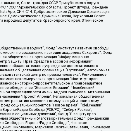
вального, Совет граждан СССР Прикубанского округа г.
ФСР СССР Архангельской области, Проект Штурм, Граждане
, WhatsApp, СИЧ-С14, Добровольческое Движение Организации
жное Демократическое Движение Весна, Верховный Совет
та народных депутатов Красноярского края, Этническое
, Дальневосточное общественное движение "Маяк", Санкт-Петербургская ЛГБТ-инициативная группа "Выход", Инициативная группа ЛГБТ+ "Реверс", Алексеев Андрей Викторович, Бекбулатова Таисия Львовна, Беляев Иван Михайлович, Владыкина Елена Сергеевна, Гельман Марат Александрович, Никульшина Вероника Юрьевна, Толоконникова Надежда Андреевна, Шендерович Виктор Анатольевич, Общество с ограниченной ответственностью "Данное сообщение", Общество с ограниченной ответственностью Издательский дом "Новая глава", Айнбиндер Александра Александровна, Московский комьюнити-центр для ЛГБТ+инициатив, Благотворительный фонд развития филантропии, Deutsche Welle (Германия, Kurt-Schumacher-Strasse 3, 53113 Bonn), Борзунова Мария Михайловна, Воробьев Виктор Викторович, Голубева Анна Львовна, Константинова Алла Михайловна, Малкова Ирина Владимировна, Мурадов Мурад Абдулгалимович, Осетинская Елизавета Николаевна, Понасенков Евгений Николаевич, Ганапольский Матвей Юрьевич, Киселев Евгений Алексеевич, Борухович Ирина Григорьевна, Дремин Иван Тимофеевич, Дубровский Дмитрий Викторович, Красноярская региональная общественная организация поддержки и развития альтернативных образовательных технологий и межкультурных коммуникаций "ИНТЕРРА", Маяковская Екатерина Алексеевна, Фейгин Марк Захарович, Филимонов Андрей Викторович, Дзугкоева Регина Николаевна, Доброхотов Роман Александрович, Дудь Юрий Александрович, Елкин Сергей Владимирович, Кругликов Кирилл Игоревич, Сабунаева Мария Леонидовна, Семенов Алексей Владимирович, Шаинян Карен Багратович, Шульман Екатерина Михайловна, Асафьев Артур Валерьевич, Вахштайн Виктор Семенович, Венедиктов Алексей Алексеевич, Лушникова Екатерина Евгеньевна, Волков Леонид Михайлович, Невзоров Александр Глебович, Пархоменко Сергей Борисович, Сироткин Ярослав Николаевич, Кара-Мурза Владимир Владимирович, Баранова Наталья Владимировна, Гозман Леонид Яковлевич, Кагарлицкий Борис Юльевич, Климарев Михаил Валерьевич, Милов Владимир Станиславович, Автономная некоммерческая организация Краснодарский центр современного искусства "Типография", Моргенштерн Алишер Тагирович, Соболь Любовь Эдуардовна, Общество с ограниченной ответственностью "ЛИЗА НОРМ", Каспаров Гарри Кимович, Ходорковский Михаил Борисович, Общество с ограниченной ответственностью "Апрельские тезисы", Данилович Ирина Брониславовна, Кашин Олег Владимирович, Петров Николай Владимирович, Пивоваров Алексей Владимирович, Соколов Михаил Владимирович, Цветкова Юлия Владимировна, Чичваркин Евгений Александрович, Комитет против пыток/Команда против пыток, Общество с ограниченной ответственностью "Первый научный", Общество с ограниченной ответственностью "Вертолет и ко", Белоцерковская Вероника Борисовна, Кац Максим Евгеньевич, Лазарева Татьяна Юрьевна, Шаведдинов Руслан Табризович, Яшин Илья Валерьевич, Общество с ограниченной ответственностью "Иноагент ААВ", Алешковский Дмитрий Петрович, Альбац Евгения Марковна, Быков Дмитрий Львович, Галямина Юлия Евгеньевна, Лойко Сергей Леонидович, Мартынов Кирилл Константинович, Медведев Сергей Александрович, Крашенинников Федор Геннадиевич, Гордеева Катерина Вл