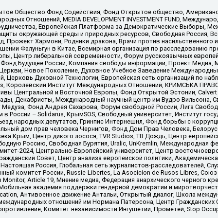
ытое Общество Фонд Содействия, Фонд Открытое общество, Американо
родных Отношений, MEDIA DEVELOPMENT INVESTMENT FUND, Международн
рудничества, Европейская Платформа за Демократические Выборы, Ме
щиты окружающей среды и природных ресурсов, Свободная Россия, Все
, Прожект Хармони, Родники дракона, Врачи против насильственного и
шении Фалуньгун в Китае, Всемирная организация по расследованию пр
опы, Центр либеральной современности, Форум русскоязычных европей
Фонд Будущее России, Компания свободы информации, Проект Медиа, 
 Церкви, Новое Поколение, Духовное Учебное Заведение Международн
й, Церковь Духовной Технологии, Европейская сеть организаций по н
nds, Королевский Институт Международных Отношений, КРИМСЬКА ПРАВОЗ
ициативы Центральной и Восточной Европы, Фонд Открытой Эстонии, Calver
ады, Декабристы, Международный научный центр им Вудро Вильсона, С
 Медуза, Фонд Андрея Сахарова, Форум свободной России, Лига Свободны
в России – Solidarus, КрымSOS, Свободный университет, Институт гос
Съезд народных депутатов, Гринпис Интернешнл, Фонд борьбы с коррупц
тельный дом прав человека Чернигов, Фонд Дом Прав Человека, Белору
ека Крым, Центр дикого лосося, TVR Studios, ТВ Дождь, Центр европей
одную Россию, Свободная Бурятия, Uralic, UnKremlin, Международная ф
омитет-2024, Центрально-Европейский университет, Центр восточноев
ражданский Совет, Центр анализа европейской политики, Академическа
Настоящая Россия, Глобальная сеть журналистов-расследователей, Слу
ый комитет России, Russie-Libertes, La Asocicion de Rusos Libres, С
on Monitor, Article 19, Мнение медиа, Федерация анархического черного
обильная академия поддержки гендерной демократии и миротворчества,
ational Education, Антивоенное движение Антальи, Открытый диалог, Школа 
 международных отношений им Нормана Патерсона, Центр Гражданских 
ротивление, Комитет независимости Ингушетии, Прометей, Stop Occupat