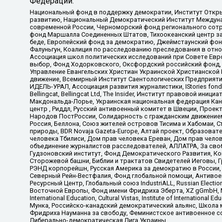
Федерации:
Национальный фонд в поддержку демократии, Институт Откр
развитию, Национальный Демократический Институт Междуна
современной России, Черноморский фонд регионального сот
фонд Маршалла Соединенных Штатов, Тихоокеанский центр за
беде, Европейский фонд за демократию, Джеймстаунский фонд
Фалуньгун, Коалиция по расследованию преследования в отно
Ассоциация школ политических исследований при Совете Евр
выбор, Фонд Ходорковского, Оксфордский российский фонд, 
Управление Евангельских Христиан Украинской Христианской
движение, Всемирный Институт Саентологических Предприяти
ИДЕЛЬ-УРАЛ, Ассоциация развития журналистики, IStories fo
Bellingcat, Bellingcat Ltd, The Insider, Институт правовой ин
Макдональда-Лорье, Украинская национальная федерация Кан
центр , Риддл, Русский антивоенный комитет в Швеции, Проект
Народов ПостРоссии, Солидарность с гражданским движением 
Россия, Беллона, Союз жителей островов Тисима и Хабомаи, 
природы, BDR Novaja Gazeta-Europe, Алтай проект, Образова
человека Тбилиси, Дом прав человека Ереван, Дом прав челов
объединение журналистов расследователей, АЛЛАТРА, За своб
Гудзоновский институт, Фонд Демократического Развития, К
Сторожевой башни, Библии и трактатов Свидетелей Иеговы, Г
РЭНД корпорейшн, Русская Америка за демократию в России, 
Северный Рейн-Вестфалия, Фонд глобальной помощи, Антивоенн
Ресурсный Центр, Глобальный союз IndustriALL, Russian Electi
Восточной Европы, Фонд имени Фридриха Эберта, XZ gGmbH, М
International Education, Cultural Vistas, Institute of Intern
Мунка, Российско-канадский демократический альянс, Школа
Фридриха Науманна за свободу, Феминистское антивоенное соп
Либерально-демократическая Лига Украины