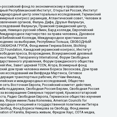
-российский фонд по экономическому и правовому
ый Республиканский Институт, Открытая Россия, Институт
ждународный центр электоральных исследований, Германский
мирный конгресс украинцев, Атлантический совет, Человек в
звлечения органов, Фалунь Дафа, Друзья Фалуньгун,
еследований Фалуньгун, Пражский гражданский центр,
цев, Немецко-русский обмен, Бард колледж, Европейский
Международное партнерство за права человека, Духовное
ый Библейский Колледж, Международное христианское
аблюдению за выборами, Республика Польша, СВОБОДНЫЙ
АХИСНА ГРУПА, Фонд имени Генриха Бёлля, Stichting
t 22 Foundation, Канадский украинский конгресс, Институт
вободная пресса, Возрождение, Всеукраинский духовный
х Наций, Transparеncy International, Форум Свободных
ударственного управления, Форум гражданского общества
ией Инк, Завет церквей TCCN, Агора, Всемирный фонд
сский дом прав человека имени Бориса Звозскова, Дом прав
ских исследований им Вилфрида Мартенса, Сетевое
едерация транспортных рабочих, ИстЧам Финланд,
ропейских и международных исследований, Общество
я сеть Восточная Европа, Российский комитет действия,
жба поддержки, Свободная Россия Берлин, Свободная Россия
оюз за возвращение Северных территорий, Крымскотатарский
 креста, Радио Свободная Европа, Германское общество изучения
 Форум имени Льва Копелева, American Councils for
международных отношений и государственной политики им Питера
Свобод, Фонд Бориса Немцова за Свободу, Фонд имени
ion of Karelia, Вернись живым, Фридом Хаус, СОТА медиа,