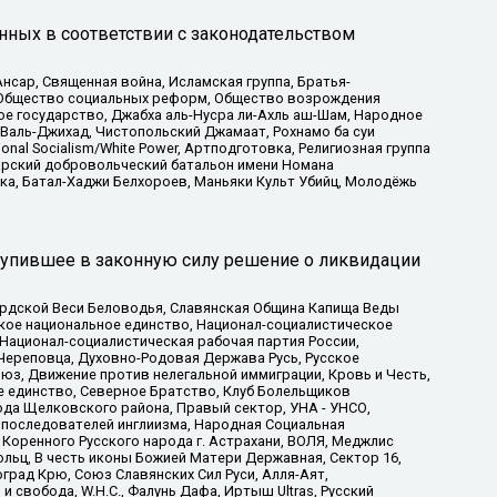
нных в соответствии с законодательством
сар, Священная война, Исламская группа, Братья-
а, Общество социальных реформ, Общество возрождения
ое государство, Джабха аль-Нусра ли-Ахль аш-Шам, Народное
 Валь-Джихад, Чистопольский Джамаат, Рохнамо ба суи
nal Socialism/White Power, Артподготовка, Религиозная группа
атарский добровольческий батальон имени Номана
ка, Батал-Хаджи Белхороев, Маньяки Культ Убийц, Молодёжь
тупившее в законную силу решение о ликвидации
ардской Веси Беловодья, Славянская Община Капища Веды
ское национальное единство, Национал-социалистическое
 Национал-социалистическая рабочая партия России,
Череповца, Духовно-Родовая Держава Русь, Русское
з, Движение против нелегальной иммиграции, Кровь и Честь,
е единство, Северное Братство, Клуб Болельщиков
ода Щелковского района, Правый сектор, УНА - УНСО,
ие последователей инглиизма, Народная Социальная
 Коренного Русского народа г. Астрахани, ВОЛЯ, Меджлис
льц, В честь иконы Божией Матери Державная, Сектор 16,
рад Крю, Союз Славянских Сил Руси, Алля-Аят,
 свобода, W.H.С., Фалунь Дафа, Иртыш Ultras, Русский