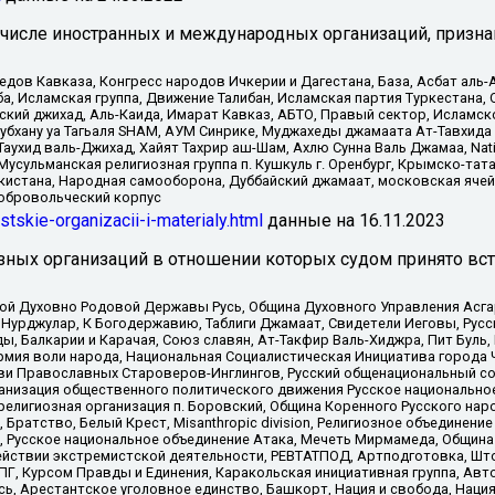
 числе иностранных и международных организаций, призна
в Кавказа, Конгресс народов Ичкерии и Дагестана, База, Асбат аль-Ан
ба, Исламская группа, Движение Талибан, Исламская партия Туркестан
ский джихад, Аль-Каида, Имарат Кавказ, АБТО, Правый сектор, Исламск
Субхану уа Тагьаля SHAM, АУМ Синрике, Муджахеды джамаата Ат-Тавхида
ухид валь-Джихад, Хайят Тахрир аш-Шам, Ахлю Сунна Валь Джамаа, Natio
Мусульманская религиозная группа п. Кушкуль г. Оренбург, Крымско-т
кистана, Народная самооборона, Дуббайский джамаат, московская ячей
добровольческий корпус
istskie-organizacii-i-materialy.html
данные на
16.11.2023
зных организаций в отношении которых судом принято вс
ской Духовно Родовой Державы Русь, Община Духовного Управления Асг
Нурджулар, К Богодержавию, Таблиги Джамаат, Свидетели Иеговы, Рус
, Балкарии и Карачая, Союз славян, Ат-Такфир Валь-Хиджра, Пит Буль,
рмия воли народа, Национальная Социалистическая Инициатива города 
ви Православных Староверов-Инглингов, Русский общенациональный сою
ганизация общественного политического движения Русское национально
елигиозная организация п. Боровский, Община Коренного Русского нар
 Братство, Белый Крест, Misanthropic division, Религиозное объединен
е, Русское национальное объединение Атака, Мечеть Мирмамеда, Община
йствии экстремистской деятельности, РЕВТАТПОД, Артподготовка, Што
, Курсом Правды и Единения, Каракольская инициативная группа, Автог
ь, Арестантское уголовное единство, Башкорт, Нация и свобода, Нация и