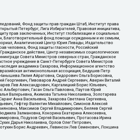
ледований, Фонд защиты прав граждан Штаб, Институт права
Открытый Петербург, Лига Избирателей, Правовая инициатива,
иту прав заключенных, Институт глобализации и социальных
н, Благотворительный фонд помощи осужденным и их семьям,
Мемориал, Аналитический Центр Юрия Левады, Издательство
рав человека, Фонд защиты гласности, Российский
 Гражданское действие, Центр независимых социологических
ининграде Совета Министров северных стран, Гражданское
астное учреждение в Санкт-Петербурге Совета Министров
 наследия академика Сахарова, Информационное агентство
Евразийская антимонопольная ассоциация, Бедушев Петр
 Чанышева Лилия Айратовна, Сидорович Ольга Борисовна,
гей Георгиевич, Пивоваров Андрей Сергеевич, Аверин Виталий
марев Лев Александрович, Каргалицкий Борис Юльевич,
с Альбертович, Гасан Ольга Павловна, Паутов Юрий
алья Валерьевна, Акимова Татьяна Николаевна, Золотарева
аранг Анна Васильевна, Захарова Светлана Сергеевна,
дьевич, Гефтер Валентин Михайлович, Симонов Алексей
рияновна, Максимов Сергей Владимирович, Беляев Сергей
 Людмила Залмановна, Кокорина Екатерина Алексеевна,
имировна, Подузов Сергей Васильевич, Протасова Ирина
Сухих Дарья Николаевна, Орлов Олег Петрович,
отухин Борис Андреевич, Левинсон Лев Семенович, Локшина