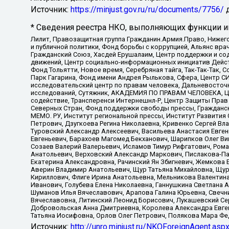
Источник:
https://minjust.gov.ru/ru/documents/7756/
д
* Сведения реестра НКО, выполняющих функции ин
Лилит, Правозащитная группа Гражданин.Армия.Право, Нижего
и публичной политики, Фонд борьбы с коррупцией, Альянс вр
Гражданский Союз, Хасдей Ерушалаим, Центр поддержки и сод
движений, Центр социально-информационных инициатив Дейс
Фонд Тольятти, Новое время, Серебряная тайга, Так-Так-Так,
Парк Гагарина, Фонд имени Андрея Рылькова, Сфера, Центр С
исследовательский центр по правам человека, Дальневосточн
исследований, Сутяжник, АКАДЕМИЯ ПО ПРАВАМ ЧЕЛОВЕКА, Це
содействие, Трансперенси Интернешнл-Р, Центр Защиты Прав
Северных Стран, Фонд поддержки свободы прессы, Гражданск
МЕМО. РУ, Институт региональной прессы, Институт Развити
Петрович, Дзугкоева Регина Николаевна, Кривенко Сергей В
Туровский Александр Алексеевич, Васильева Анастасия Евген
Евгеньевич, Барахоев Магомед Бекханович, Шарипков Олег В
Созаев Валерий Валерьевич, Исламов Тимур Рифгатович, Рома
Анатольевич, Верховский Александр Маркович, Пислакова-Па
Екатерина Александровна, Рачинский Ян Збигневич, Жемкова 
Аверин Владимир Анатольевич, Щур Татьяна Михайловна, Щур
Кириллович, Флиге Ирина Анатольевна, Мельникова Валентин
Иванович, Голубева Елена Николаевна, Ганнушкина Светлана 
Шуманов Илья Вячеславович, Арапова Галина Юрьевна, Свечн
Вячеславовна, Литинский Леонид Борисович, Лукашевский Се
Добровольская Анна Дмитриевна, Королева Александра Евген
Татьяна Иосифовна, Орлов Олег Петрович, Полякова Мара Фе
Источник:
http://unro.minjust.ru/NKOForeignAgent.asp