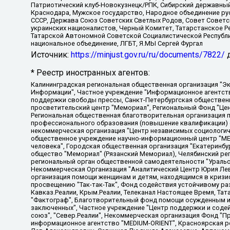
Патриотический клуб-Новокузнецк/РПК, Сибирский державный 
Краснодара, Мужское государство, Народное объединение ру
СССР, Держава Союз Советских Светлых Родов, Совет Советски
украинских националистов, Черный Комитет, Татарстанское 
Татарской Автономной Советской Социалистической Республи
национальное объединение, ЛГБТ, Я.МЫ Сергей Фургал
Источник:
https://minjust.gov.ru/ru/documents/7822/
д
* Реестр иностранных агентов:
Калининградская региональная общественная организация "Экозащита!-Женсовет", Фонд содействия защите прав и свобод граждан "Общественный вердикт", Фонд "Институт Развития Свободы Информации", Частное учреждение "Информационное агентство МЕМО. РУ", Региональная общественная организация "Общественная комиссия по сохранению наследия академика Сахарова", Фонд поддержки свободы прессы, Санкт-Петербургская общественная правозащитная организация "Гражданский контроль", Межрегиональная общественная организация "Информационно-просветительский центр "Мемориал", Региональный Фонд "Центр Защиты Прав Средств Массовой Информации", с 05.12.2023 Фонд "Центр Защиты Прав Средств массовой информации", Региональная общественная благотворительная организация помощи беженцам и мигрантам "Гражданское содействие", Негосударственное образовательное учреждение дополнительного профессионального образования (повышение квалификации) специалистов "АКАДЕМИЯ ПО ПРАВАМ ЧЕЛОВЕКА", Свердловская региональная общественная организация "Сутяжник", Автономная некоммерческая организация "Центр независимых социологических исследований", Союз общественных объединений "Российский исследовательский центр по правам человека", Региональное общественное учреждение научно-информационный центр "МЕМОРИАЛ", Некоммерческая организация "Фонд защиты гласности", Автономная некоммерческая организация "Институт прав человека", Городская общественная организация "Екатеринбургское общество "МЕМОРИАЛ", Городская общественная организация "Рязанское историко-просветительское и правозащитное общество "Мемориал" (Рязанский Мемориал), Челябинский региональный орган общественной самодеятельности – женское общественное объединение "Женщины Евразии", Челябинский региональный орган общественной самодеятельности "Уральская правозащитная группа", Фонд содействия защите здоровья и социальной справедливости имени Андрея Рылькова, Автономная Некоммерческая Организация "Аналитический Центр Юрия Левады", Автономная некоммерческая организация социальной поддержки населения "Проект Апрель", Региональная общественная организация помощи женщинам и детям, находящимся в кризисной ситуации "Информационно-методический центр "Анна", Фонд содействия развитию массовых коммуникаций и правовому просвещению "Так-так-Так", Фонд содействия устойчивому развитию "Серебряная тайга", Свердловский региональный общественный фонд социальных проектов "Новое время", "Idel.Реалии", Кавказ.Реалии, Крым.Реалии, Телеканал Настоящее Время, Татаро-башкирская служба Радио Свобода (Azatliq Radiosi), Радио Свободная Европа/Радио Свобода (PCE/PC), "Сибирь.Реалии", "Фактограф", Благотворительный фонд помощи осужденным и их семьям, Автономная некоммерческая организация "Институт глобализации и социальных движений", Фонд "В защиту прав заключенных", Частное учреждение "Центр поддержки и содействия развитию средств массовой информации", Пензенский региональный общественный благотворительный фонд "Гражданский союз", "Север.Реалии", Некоммерческая организация Фонд "Правовая инициатива", Общество с ограниченной ответственностью "Радио Свободная Европа/Радио Свобода", Чешское информационное агентство "MEDIUM-ORIENT", Красноярская региональная общественная организация