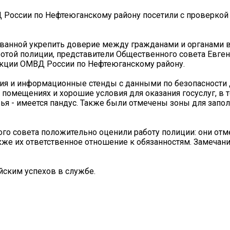
 России по Нефтеюганскому району посетили с проверкой
званной укрепить доверие между гражданами и органами 
ботой полиции, представители Общественного совета Евге
екции ОМВД России по Нефтеюганскому району.
я и информационные стенды с данными по безопасности
помещениях и хорошие условия для оказания госуслуг, в т
я - имеется пандус. Также были отмечены зоны для запо
го совета положительно оценили работу полиции: они отм
кже их ответственное отношение к обязанностям. Замечани
ским успехов в службе.