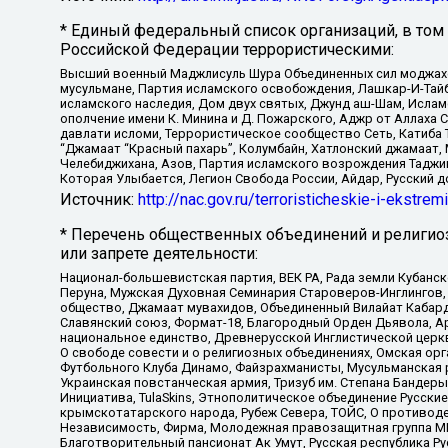
* Единый федеральный список организаций, в том
Российской Федерации террористическими:
Высший военный Маджлисуль Шура Объединенных сил моджахедо
мусульмане, Партия исламского освобождения, Лашкар-И-Тай
исламского наследия, Дом двух святых, Джунд аш-Шам, Ислам
ополчение имени К. Минина и Д. Пожарского, Аджр от Аллаха 
давлати исломи, Террористическое сообщество Сеть, Катиба Та
“Джамаат “Красный пахарь”, Колумбайн, Хатлонский джамаат, 
Челебиджихана, Азов, Партия исламского возрождения Таджи
Которая Улыбается, Легион Свобода России, Айдар, Русский 
Источник:
http://nac.gov.ru/terroristicheskie-i-ekstrem
* Перечень общественных объединений и религио
или запрете деятельности:
Национал-большевистская партия, ВЕК РА, Рада земли Кубан
Перуна, Мужская Духовная Семинария Староверов-Инглингов, 
общество, Джамаат мувахидов, Объединенный Вилайат Кабарды
Славянский союз, Формат-18, Благородный Орден Дьявола, А
национальное единство, Древнерусской Инглистической церк
О свободе совести и о религиозных объединениях, Омская ор
Футбольного Клуба Динамо, Файзрахманисты, Мусульманская р
Украинская повстанческая армия, Тризуб им. Степана Бандеры,
Инициатива, TulaSkins, Этнополитическое объединение Русски
крымскотатарского народа, Рубеж Севера, ТОЙС, О противоде
Независимость, Фирма, Молодежная правозащитная группа МПГ
Благотворительный пансионат Ак Умут, Русская республика Рус