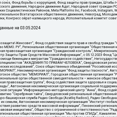
союз, Фонд борьбы с коррупцией, Фонд защиты прав граждан, Штабы На
сского движения, Народное движение Адат, Народный совет граждан РС
х Социалистических Районов, Meta Platforms Inc, Facebook, Instagram
Региональное Всетатарское общественное движение, Невоград, Молоде
ки, Конгресс ойрат-калмыцкого народа, Исполнительный комитет сове
анные на
03.05.2024
 "Мы против СПИДа", Камалягин Денис Николаевич, Маркелов Сергей Евгеньевич, Пономарев Лев Александрович, Савицкая Людмила Алексеевна, Автономная некоммерческая организация "Центр по работе с проблемой насилия "НАСИЛИЮ.НЕТ", Межрегиональный профессиональный союз работников здравоохранения "Альянс врачей", Юридическое лицо, зарегистрированное в Латвийской Республике, SIA "Medusa Project" (регистрационный номер 40103797863, дата регистрации 10.06.2014), Некоммерческая организация "Фонд по борьбе с коррупцией", Автономная некоммерческая организация "Институт права и публичной политики", Баданин Роман Сергеевич, Гликин Максим Александрович, Железнова Мария Михайловна, Лукьянова Юлия Сергеевна, Маетная Елизавета Витальевна, Маняхин Петр Борисович, Чуракова Ольга Владимировна, Ярош Юлия Петровна, Юридическое лицо "The Insider SIA", зарегистрированное в Риге, Латвийская Республика (дата регистрации 26.06.2015), являющееся администратором доменного имени интернет-издания "The Insider SIA", https://theins.ru, Постернак Алексей Евгеньевич, Рубин Михаил Аркадьевич, Анин Роман Александрович, Юридическое лицо Istories fonds, зарегистрированное в Латвийской Республике (регистрационный номер 50008295751, дата регистрации 24.02.2020), Великовский Дмитрий Александрович, Долинина Ирина Николаевна, Мароховская Алеся Алексеевна, Шлейнов Роман Юрьевич, Шмагун Олеся Валентиновна, Общество с ограниченной ответственностью "Альтаир 2021", Общество с ограниченной ответственностью "Вега 2021", Общество с ограниченной ответственностью "Главный редактор 2021", Общество с ограниченной ответственностью "Ромашки монолит", Важенков Артем Валерьевич, Ивановская областная общественная организация "Центр гендерных исследований", Гурман Юрий Альбертович, Медиапроект "ОВД-Инфо", Егоров Владимир Владимирович, Жилинский Владимир Александрович, Общество с ограниченной ответственностью "ЗП", Иванова София Юрьевна, Карезина Инна Павловна, Кильтау Екатерина Викторовна, Петров Алексей Викторович, Пискунов Сергей Евгеньевич, Смирнов Сергей Сергеевич, Тихонов Михаил Сергеевич, Общество с ограниченной ответственностью "ЖУРНАЛИСТ-ИНОСТРАННЫЙ АГЕНТ", Арапова Галина Юрьевна, Вольтская Татьяна Анатольевна, Американская компания "Mason G.E.S. Anonymous Foundation" (США), являющаяся владельцем интернет-издания https://mnews.world/, Компания "Stichting Bellingcat", зарегистрированная в Нидерландах (дата регистрации 11.07.2018), Захаров Андрей Вячеславович, Клепиковская Екатерина Дмитриевна, Общество с ограниченной ответственностью "МЕМО", Перл Роман Александрович, Симонов Евгений Алексеевич, Соловьева Елена Анатольевна, Сотников Даниил Владимирович, Сурначева Елизавета Дмитриевна, Автономная некоммерческая организация по защите прав человека и информированию населения "Якутия – Наше Мнение", Общество с ограниченной ответственностью "Москоу диджитал медиа", с 26.01.2023 Общество с ограниченной ответственностью "Чайка Белые сады", Ветошкина Валерия Валерьевна, Заговора Максим Александрович, Межрегиональное общественное движение "Российская ЛГБТ - сеть", Оленичев Максим Владимирович, Павлов Иван Юрьевич, Скворцова Елена Сергеевна, Общество с ограниченной ответственностью "Как бы инагент", Кочетков Игорь Викторович, Общество с ограниченной ответственностью "Честные выборы", Еланчик Олег Александрович, Общество с ограниченной ответственностью "Нобелевский призыв", Гималова Регина Эмилевна, Григорьев Андрей Валерьевич, Григорьева Алина Александровна, Ассоциация по содействию защите прав призывников, альтернативнослужащих и военнослужащих "Правозащитная группа "Гражданин.Армия.Право", Хисамова Регина Фаритовна, Автономная некоммерческая организация по реализации социально-правовых программ "Лилит"