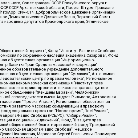
вального, Совет граждан СССР Прикубанского округа г.
ФСР СССР Архангельской области, Проект Штурм, Граждане
, WhatsApp, СИЧ-С14, Добровольческое Движение Организации
жное Демократическое Движение Весна, Верховный Совет
та народных депутатов Красноярского края, Этническое
, Дальневосточное общественное движение "Маяк", Санкт-Петербургская ЛГБТ-инициативная группа "Выход", Инициативная группа ЛГБТ+ "Реверс", Алексеев Андрей Викторович, Бекбулатова Таисия Львовна, Беляев Иван Михайлович, Владыкина Елена Сергеевна, Гельман Марат Александрович, Никульшина Вероника Юрьевна, Толоконникова Надежда Андреевна, Шендерович Виктор Анатольевич, Общество с ограниченной ответственностью "Данное сообщение", Общество с ограниченной ответственностью Издательский дом "Новая глава", Айнбиндер Александра Александровна, Московский комьюнити-центр для ЛГБТ+инициатив, Благотворительный фонд развития филантропии, Deutsche Welle (Германия, Kurt-Schumacher-Strasse 3, 53113 Bonn), Борзунова Мария Михайловна, Воробьев Виктор Викторович, Голубева Анна Львовна, Константинова Алла Михайловна, Малкова Ирина Владимировна, Мурадов Мурад Абдулгалимович, Осетинская Елизавета Николаевна, Понасенков Евгений Николаевич, Ганапольский Матвей Юрьевич, Киселев Евгений Алексеевич, Борухович Ирина Григорьевна, Дремин Иван Тимофеевич, Дубровский Дмитрий Викторович, Красноярская региональная общественная организация поддержки и развития альтернативных образовательных технологий и межкультурных коммуникаций "ИНТЕРРА", Маяковская Екатерина Алексеевна, Фейгин Марк Захарович, Филимонов Андрей Викторович, Дзугкоева Регина Николаевна, Доброхотов Роман Александрович, Дудь Юрий Александрович, Елкин Сергей Владимирович, Кругликов Кирилл Игоревич, Сабунаева Мария Леонидовна, Семенов Алексей Владимирович, Шаинян Карен Багратович, Шульман Екатерина Михайловна, Асафьев Артур Валерьевич, Вахштайн Виктор Семенович, Венедиктов Алексей Алексеевич, Лушникова Екатерина Евгеньевна, Волков Леонид Михайлович, Невзоров Александр Глебович, Пархоменко Сергей Борисович, Сироткин Ярослав Николаевич, Кара-Мурза Владимир Владимирович, Баранова Наталья Владимировна, Гозман Леонид Яковлевич, Кагарлицкий Борис Юльевич, Климарев Михаил Валерьевич, Милов Владимир Станиславович, Автономная некоммерческая организация Краснодарский центр современного искусства "Типография", Моргенштерн Алишер Тагирович, Соболь Любовь Эдуардовна, Общество с ограниченной ответственностью "ЛИЗА НОРМ", Каспаров Гарри Кимович, Ходорковский Михаил Борисович, Общество с ограниченной ответственностью "Апрельские тезисы", Данилович Ирина Брониславовна, Кашин Олег Владимирович, Петров Николай Владимирович, Пивоваров Алексей Владимирович, Соколов Михаил Владимирович, Цветкова Юлия Владимировна, Чичваркин Евгений Александрович, Комитет против пыток/Команда против пыток, Общество с ограниченной ответственностью "Первый научный", Общество с ограниченной ответственностью "Вертолет и ко", Белоцерковская Вероника Борисовна, Кац Максим Евгеньевич, Лазарева Татьяна Юрьевна, Шаведдинов Руслан Табризович, Яшин Илья Валерьевич, Общество с ограниченной ответственностью "Иноагент ААВ", Алешковский Дмитрий Петрович, Альбац Евгения Марковна, Быков Дмитрий Львович, Галямина Юлия Евгеньевна, Лойко Сергей Леонидович, Мартынов Кирилл Константинович, Медведев Сергей Александрович, Крашенинников Федор Геннадиевич, Гордеева Катерина Вл