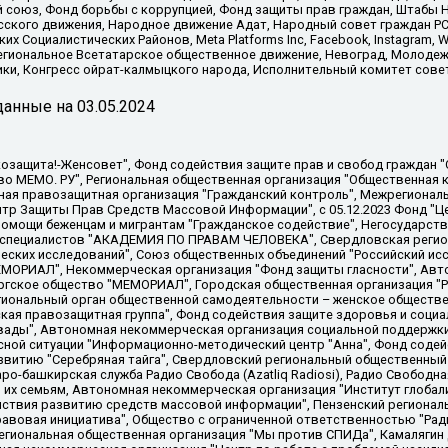
союз, Фонд борьбы с коррупцией, Фонд защиты прав граждан, Штабы На
сского движения, Народное движение Адат, Народный совет граждан РС
х Социалистических Районов, Meta Platforms Inc, Facebook, Instagram
Региональное Всетатарское общественное движение, Невоград, Молоде
ки, Конгресс ойрат-калмыцкого народа, Исполнительный комитет сове
анные на
03.05.2024
 "Мы против СПИДа", Камалягин Денис Николаевич, Маркелов Сергей Евгеньевич, Пономарев Лев Александрович, Савицкая Людмила Алексеевна, Автономная некоммерческая организация "Центр по работе с проблемой насилия "НАСИЛИЮ.НЕТ", Межрегиональный профессиональный союз работников здравоохранения "Альянс врачей", Юридическое лицо, зарегистрированное в Латвийской Республике, SIA "Medusa Project" (регистрационный номер 40103797863, дата регистрации 10.06.2014), Некоммерческая организация "Фонд по борьбе с коррупцией", Автономная некоммерческая организация "Институт права и публичной политики", Баданин Роман Сергеевич, Гликин Максим Александрович, Железнова Мария Михайловна, Лукьянова Юлия Сергеевна, Маетная Елизавета Витальевна, Маняхин Петр Борисович, Чуракова Ольга Владимировна, Ярош Юлия Петровна, Юридическое лицо "The Insider SIA", зарегистрированное в Риге, Латвийская Республика (дата регистрации 26.06.2015), являющееся администратором доменного имени интернет-издания "The Insider SIA", https://theins.ru, Постернак Алексей Евгеньевич, Рубин Михаил Аркадьевич, Анин Роман Александрович, Юридическое лицо Istories fonds, зарегистрированное в Латвийской Республике (регистрационный номер 50008295751, дата регистрации 24.02.2020), Великовский Дмитрий Александрович, Долинина Ирина Николаевна, Мароховская Алеся Алексеевна, Шлейнов Роман Юрьевич, Шмагун Олеся Валентиновна, Общество с ограниченной ответственностью "Альтаир 2021", Общество с ограниченной ответственностью "Вега 2021", Общество с ограниченной ответственностью "Главный редактор 2021", Общество с ограниченной ответственностью "Ромашки монолит", Важенков Артем Валерьевич, Ивановская областная общественная организация "Центр гендерных исследований", Гурман Юрий Альбертович, Медиапроект "ОВД-Инфо", Егоров Владимир Владимирович, Жилинский Владимир Александрович, Общество с ограниченной ответственностью "ЗП", Иванова София Юрьевна, Карезина Инна Павловна, Кильтау Екатерина Викторовна, Петров Алексей Викторович, Пискунов Сергей Евгеньевич, Смирнов Сергей Сергеевич, Тихонов Михаил Сергеевич, Общество с ограниченной ответственностью "ЖУРНАЛИСТ-ИНОСТРАННЫЙ АГЕНТ", Арапова Галина Юрьевна, Вольтская Татьяна Анатольевна, Американская компания "Mason G.E.S. Anonymous Foundation" (США), являющаяся владельцем интернет-издания https://mnews.world/, Компания "Stichting Bellingcat", зарегистрированная в Нидерландах (дата регистрации 11.07.2018), Захаров Андрей Вячеславович, Клепиковская Екатерина Дмитриевна, Общество с ограниченной ответственностью "МЕМО", Перл Роман Александрович, Симонов Евгений Алексеевич, Соловьева Елена Анатольевна, Сотников Даниил Владимирович, Сурначева Елизавета Дмитриевна, Автономная некоммерческая организация по защите прав человека и информированию населения "Якутия – Наше Мнение", Общество с ограниченной ответственностью "Москоу диджитал медиа", с 26.01.2023 Общество с ограниченной ответственностью "Чайка Белые сады", Ветошкина Валерия Валерьевна, Заговора Максим Александрович, Межрегиональное общественное движение "Российская ЛГБТ - сеть", Оленичев Максим Владимирович, Павлов Иван Юрьевич, Скворцова Елена Сергеевна, Общество с ограниченной ответственностью "Как бы инагент", Кочетков Игорь Викторович, Общество с ограниченной ответственностью "Честные выборы", Еланчик Олег Александрович, Общество с ограниченной ответственностью "Нобелевский призыв", Гималова Регина Эмилевна, Григорьев Андрей Валерьевич, Григорьева Алина Александровна, Ассоциация по содействию защите прав призывников, альтернативнослужащих и военнослужащих "Правозащитная группа "Гражданин.Армия.Право", Хисамова Регина Фаритовна, Автономная некоммерческая организация по реализации социально-правовых программ "Лилит"