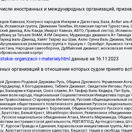
 числе иностранных и международных организаций, призна
в Кавказа, Конгресс народов Ичкерии и Дагестана, База, Асбат аль-Ан
ба, Исламская группа, Движение Талибан, Исламская партия Туркестан
ский джихад, Аль-Каида, Имарат Кавказ, АБТО, Правый сектор, Исламск
Субхану уа Тагьаля SHAM, АУМ Синрике, Муджахеды джамаата Ат-Тавхида
ухид валь-Джихад, Хайят Тахрир аш-Шам, Ахлю Сунна Валь Джамаа, Natio
Мусульманская религиозная группа п. Кушкуль г. Оренбург, Крымско-т
кистана, Народная самооборона, Дуббайский джамаат, московская ячей
добровольческий корпус
istskie-organizacii-i-materialy.html
данные на
16.11.2023
зных организаций в отношении которых судом принято вс
ской Духовно Родовой Державы Русь, Община Духовного Управления Асг
Нурджулар, К Богодержавию, Таблиги Джамаат, Свидетели Иеговы, Рус
, Балкарии и Карачая, Союз славян, Ат-Такфир Валь-Хиджра, Пит Буль,
рмия воли народа, Национальная Социалистическая Инициатива города 
ви Православных Староверов-Инглингов, Русский общенациональный сою
ганизация общественного политического движения Русское национально
елигиозная организация п. Боровский, Община Коренного Русского нар
 Братство, Белый Крест, Misanthropic division, Религиозное объединен
е, Русское национальное объединение Атака, Мечеть Мирмамеда, Община
йствии экстремистской деятельности, РЕВТАТПОД, Артподготовка, Што
, Курсом Правды и Единения, Каракольская инициативная группа, Автог
ь, Арестантское уголовное единство, Башкорт, Нация и свобода, Нация и