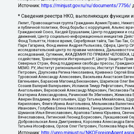
Источник:
https://minjust.gov.ru/ru/documents/7756/
д
* Сведения реестра НКО, выполняющих функции ин
Лилит, Правозащитная группа Гражданин.Армия.Право, Нижего
и публичной политики, Фонд борьбы с коррупцией, Альянс вр
Гражданский Союз, Хасдей Ерушалаим, Центр поддержки и сод
движений, Центр социально-информационных инициатив Дейс
Фонд Тольятти, Новое время, Серебряная тайга, Так-Так-Так,
Парк Гагарина, Фонд имени Андрея Рылькова, Сфера, Центр С
исследовательский центр по правам человека, Дальневосточн
исследований, Сутяжник, АКАДЕМИЯ ПО ПРАВАМ ЧЕЛОВЕКА, Це
содействие, Трансперенси Интернешнл-Р, Центр Защиты Прав
Северных Стран, Фонд поддержки свободы прессы, Гражданск
МЕМО. РУ, Институт региональной прессы, Институт Развити
Петрович, Дзугкоева Регина Николаевна, Кривенко Сергей В
Туровский Александр Алексеевич, Васильева Анастасия Евген
Евгеньевич, Барахоев Магомед Бекханович, Шарипков Олег В
Созаев Валерий Валерьевич, Исламов Тимур Рифгатович, Рома
Анатольевич, Верховский Александр Маркович, Пислакова-Па
Екатерина Александровна, Рачинский Ян Збигневич, Жемкова 
Аверин Владимир Анатольевич, Щур Татьяна Михайловна, Щур
Кириллович, Флиге Ирина Анатольевна, Мельникова Валентин
Иванович, Голубева Елена Николаевна, Ганнушкина Светлана 
Шуманов Илья Вячеславович, Арапова Галина Юрьевна, Свечн
Вячеславовна, Литинский Леонид Борисович, Лукашевский Се
Добровольская Анна Дмитриевна, Королева Александра Евген
Татьяна Иосифовна, Орлов Олег Петрович, Полякова Мара Фе
Источник:
http://unro.minjust.ru/NKOForeignAgent.asp