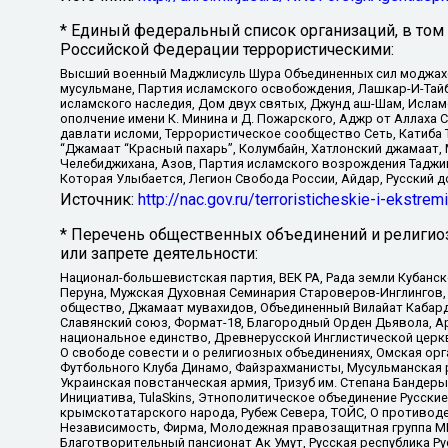
* Единый федеральный список организаций, в том
Российской Федерации террористическими:
Высший военный Маджлисуль Шура Объединенных сил моджахедо
мусульмане, Партия исламского освобождения, Лашкар-И-Тай
исламского наследия, Дом двух святых, Джунд аш-Шам, Ислам
ополчение имени К. Минина и Д. Пожарского, Аджр от Аллаха 
давлати исломи, Террористическое сообщество Сеть, Катиба Та
“Джамаат “Красный пахарь”, Колумбайн, Хатлонский джамаат, 
Челебиджихана, Азов, Партия исламского возрождения Таджи
Которая Улыбается, Легион Свобода России, Айдар, Русский 
Источник:
http://nac.gov.ru/terroristicheskie-i-ekstrem
* Перечень общественных объединений и религио
или запрете деятельности:
Национал-большевистская партия, ВЕК РА, Рада земли Кубан
Перуна, Мужская Духовная Семинария Староверов-Инглингов, 
общество, Джамаат мувахидов, Объединенный Вилайат Кабарды
Славянский союз, Формат-18, Благородный Орден Дьявола, А
национальное единство, Древнерусской Инглистической церк
О свободе совести и о религиозных объединениях, Омская ор
Футбольного Клуба Динамо, Файзрахманисты, Мусульманская р
Украинская повстанческая армия, Тризуб им. Степана Бандеры,
Инициатива, TulaSkins, Этнополитическое объединение Русски
крымскотатарского народа, Рубеж Севера, ТОЙС, О противоде
Независимость, Фирма, Молодежная правозащитная группа МПГ
Благотворительный пансионат Ак Умут, Русская республика Рус