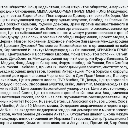
ытое Общество Фонд Содействия, Фонд Открытое общество, Американо
родных Отношений, MEDIA DEVELOPMENT INVESTMENT FUND, Международн
рудничества, Европейская Платформа за Демократические Выборы, Ме
щиты окружающей среды и природных ресурсов, Свободная Россия, Все
, Прожект Хармони, Родники дракона, Врачи против насильственного и
шении Фалуньгун в Китае, Всемирная организация по расследованию пр
опы, Центр либеральной современности, Форум русскоязычных европей
Фонд Будущее России, Компания свободы информации, Проект Медиа, 
 Церкви, Новое Поколение, Духовное Учебное Заведение Международн
й, Церковь Духовной Технологии, Европейская сеть организаций по н
nds, Королевский Институт Международных Отношений, КРИМСЬКА ПРАВОЗ
ициативы Центральной и Восточной Европы, Фонд Открытой Эстонии, Calver
ады, Декабристы, Международный научный центр им Вудро Вильсона, С
 Медуза, Фонд Андрея Сахарова, Форум свободной России, Лига Свободны
в России – Solidarus, КрымSOS, Свободный университет, Институт гос
Съезд народных депутатов, Гринпис Интернешнл, Фонд борьбы с коррупц
тельный дом прав человека Чернигов, Фонд Дом Прав Человека, Белору
ека Крым, Центр дикого лосося, TVR Studios, ТВ Дождь, Центр европей
одную Россию, Свободная Бурятия, Uralic, UnKremlin, Международная ф
омитет-2024, Центрально-Европейский университет, Центр восточноев
ражданский Совет, Центр анализа европейской политики, Академическа
Настоящая Россия, Глобальная сеть журналистов-расследователей, Слу
ый комитет России, Russie-Libertes, La Asocicion de Rusos Libres, С
on Monitor, Article 19, Мнение медиа, Федерация анархического черного
обильная академия поддержки гендерной демократии и миротворчества,
ational Education, Антивоенное движение Антальи, Открытый диалог, Школа 
 международных отношений им Нормана Патерсона, Центр Гражданских 
ротивление, Комитет независимости Ингушетии, Прометей, Stop Occupat