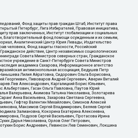
ледований, Фонд защиты прав граждан Штаб, Институт права
Открытый Петербург, Лига Избирателей, Правовая инициатива,
иту прав заключенных, Институт глобализации и социальных
н, Благотворительный фонд помощи осужденным и их семьям,
Мемориал, Аналитический Центр Юрия Левады, Издательство
рав человека, Фонд защиты гласности, Российский
 Гражданское действие, Центр независимых социологических
ининграде Совета Министров северных стран, Гражданское
астное учреждение в Санкт-Петербурге Совета Министров
 наследия академика Сахарова, Информационное агентство
Евразийская антимонопольная ассоциация, Бедушев Петр
 Чанышева Лилия Айратовна, Сидорович Ольга Борисовна,
гей Георгиевич, Пивоваров Андрей Сергеевич, Аверин Виталий
марев Лев Александрович, Каргалицкий Борис Юльевич,
с Альбертович, Гасан Ольга Павловна, Паутов Юрий
алья Валерьевна, Акимова Татьяна Николаевна, Золотарева
аранг Анна Васильевна, Захарова Светлана Сергеевна,
дьевич, Гефтер Валентин Михайлович, Симонов Алексей
рияновна, Максимов Сергей Владимирович, Беляев Сергей
 Людмила Залмановна, Кокорина Екатерина Алексеевна,
имировна, Подузов Сергей Васильевич, Протасова Ирина
Сухих Дарья Николаевна, Орлов Олег Петрович,
отухин Борис Андреевич, Левинсон Лев Семенович, Локшина