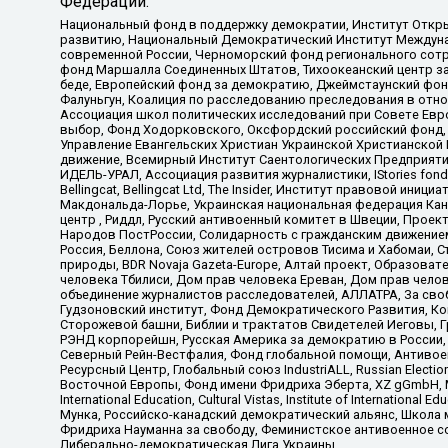
Федерации:
Национальный фонд в поддержку демократии, Институт Откр
развитию, Национальный Демократический Институт Междуна
современной России, Черноморский фонд регионального сот
фонд Маршалла Соединенных Штатов, Тихоокеанский центр за
беде, Европейский фонд за демократию, Джеймстаунский фонд
Фалуньгун, Коалиция по расследованию преследования в отно
Ассоциация школ политических исследований при Совете Евр
выбор, Фонд Ходорковского, Оксфордский российский фонд, 
Управление Евангельских Христиан Украинской Христианской
движение, Всемирный Институт Саентологических Предприяти
ИДЕЛЬ-УРАЛ, Ассоциация развития журналистики, IStories fo
Bellingcat, Bellingcat Ltd, The Insider, Институт правовой ин
Макдональда-Лорье, Украинская национальная федерация Кан
центр , Риддл, Русский антивоенный комитет в Швеции, Проект
Народов ПостРоссии, Солидарность с гражданским движением 
Россия, Беллона, Союз жителей островов Тисима и Хабомаи, 
природы, BDR Novaja Gazeta-Europe, Алтай проект, Образова
человека Тбилиси, Дом прав человека Ереван, Дом прав челов
объединение журналистов расследователей, АЛЛАТРА, За своб
Гудзоновский институт, Фонд Демократического Развития, К
Сторожевой башни, Библии и трактатов Свидетелей Иеговы, Г
РЭНД корпорейшн, Русская Америка за демократию в России, 
Северный Рейн-Вестфалия, Фонд глобальной помощи, Антивоенн
Ресурсный Центр, Глобальный союз IndustriALL, Russian Electi
Восточной Европы, Фонд имени Фридриха Эберта, XZ gGmbH, М
International Education, Cultural Vistas, Institute of Intern
Мунка, Российско-канадский демократический альянс, Школа
Фридриха Науманна за свободу, Феминистское антивоенное соп
Либерально-демократическая Лига Украины