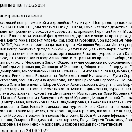
анные на
13.05.2024
остранного агента:
родский центр немецкой и европейской культуры, Центр гендерных исс
ачей, НАСИЛИЮ.НЕТ, Мы против СПИДа, СВЕЧА, Гуманитарное действие, 
ействия развитию средств массовой информации, Горячая Линия, В защ
твие, Благотворительный фонд охраны здоровья и защиты прав гражда
 Сова, центр Анна, Проект Апрель, Самарская губерния, Эра здоровья, 
ИБАЛЬТ, Уральская правозащитная группа, Женщины Евразии, Институт п
ый центр развития гражданских инициатив и социального партнерства,
нтр развития некоммерческих организаций, Частное учреждение в Кал
 Средств Массовой Информации, Институт развития прессы - Сибирь, Ч
ий контроль, Человек и Закон, Общественная комиссия по сохранению
я Свободы Информации, Экозащита!-Женсовет, Общественный вердикт, 
ладимирович, Милославский Павел Юрьевич, Шнырова Ольга Вадимовна,
ьевна, Ривина Анна Валерьевна, Бойко Анатолий Николаевич, Дугин Сер
икторович, Мошель Ирина Ароновна, Шведов Григорий Сергеевич, Поно
нова Ольга Евгеньевна, Щаров Сергей Алексадрович, Цирульников Бори
ркер Марина Петровна, Кочеткова Татьяна Владимировна, Чуркина Нат
Елена Борисовна, Гудков Лев Дмитриевич, Илларионова Юлия Юрьевна, С
 Николай Алексеевич, Блинушов Андрей Юрьевич, Мосин Алексей Генна
а Дмитриевна, Вититинова Елена Владимировна, Баженова Светлана Куп
Алексеевна, Закс Елена Владимировна, Буртина Елена Юрьевна, Гендель
иков Анатолий Мариевич, Прохоров Вадим Юрьевич, Шахова Елена Влад
ргей Маркович, Бахмин Вячеслав Иванович, Шабад Анатолий Ефимович, 
ьевна, Смирнов Владимир Александрович, Вицин Сергей Ефимович, Зол
доровна, Резник Генри Маркович, Захаров Герман Константинович
x
данные на
24.03.2022