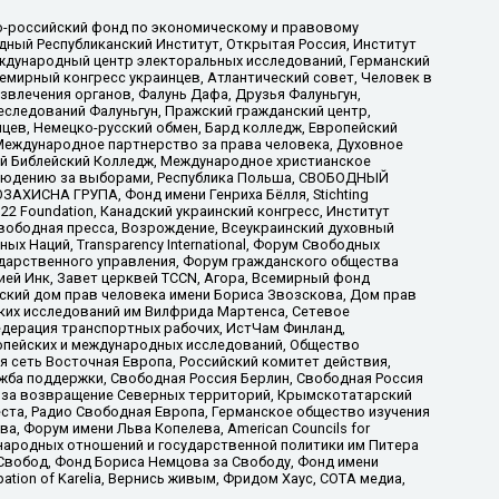
-российский фонд по экономическому и правовому
ый Республиканский Институт, Открытая Россия, Институт
ждународный центр электоральных исследований, Германский
мирный конгресс украинцев, Атлантический совет, Человек в
звлечения органов, Фалунь Дафа, Друзья Фалуньгун,
еследований Фалуньгун, Пражский гражданский центр,
цев, Немецко-русский обмен, Бард колледж, Европейский
Международное партнерство за права человека, Духовное
ый Библейский Колледж, Международное христианское
аблюдению за выборами, Республика Польша, СВОБОДНЫЙ
АХИСНА ГРУПА, Фонд имени Генриха Бёлля, Stichting
t 22 Foundation, Канадский украинский конгресс, Институт
вободная пресса, Возрождение, Всеукраинский духовный
х Наций, Transparеncy International, Форум Свободных
ударственного управления, Форум гражданского общества
ией Инк, Завет церквей TCCN, Агора, Всемирный фонд
сский дом прав человека имени Бориса Звозскова, Дом прав
ских исследований им Вилфрида Мартенса, Сетевое
едерация транспортных рабочих, ИстЧам Финланд,
ропейских и международных исследований, Общество
я сеть Восточная Европа, Российский комитет действия,
жба поддержки, Свободная Россия Берлин, Свободная Россия
оюз за возвращение Северных территорий, Крымскотатарский
 креста, Радио Свободная Европа, Германское общество изучения
 Форум имени Льва Копелева, American Councils for
международных отношений и государственной политики им Питера
Свобод, Фонд Бориса Немцова за Свободу, Фонд имени
ion of Karelia, Вернись живым, Фридом Хаус, СОТА медиа,