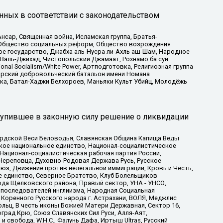
нных в соответствии с законодательством
сар, Священная война, Исламская группа, Братья-
а, Общество социальных реформ, Общество возрождения
ое государство, Джабха аль-Нусра ли-Ахль аш-Шам, Народное
 Валь-Джихад, Чистопольский Джамаат, Рохнамо ба суи
nal Socialism/White Power, Артподготовка, Религиозная группа
атарский добровольческий батальон имени Номана
ка, Батал-Хаджи Белхороев, Маньяки Культ Убийц, Молодёжь
тупившее в законную силу решение о ликвидации
ардской Веси Беловодья, Славянская Община Капища Веды
ское национальное единство, Национал-социалистическое
 Национал-социалистическая рабочая партия России,
Череповца, Духовно-Родовая Держава Русь, Русское
з, Движение против нелегальной иммиграции, Кровь и Честь,
е единство, Северное Братство, Клуб Болельщиков
ода Щелковского района, Правый сектор, УНА - УНСО,
ие последователей инглиизма, Народная Социальная
 Коренного Русского народа г. Астрахани, ВОЛЯ, Меджлис
льц, В честь иконы Божией Матери Державная, Сектор 16,
рад Крю, Союз Славянских Сил Руси, Алля-Аят,
 свобода, W.H.С., Фалунь Дафа, Иртыш Ultras, Русский