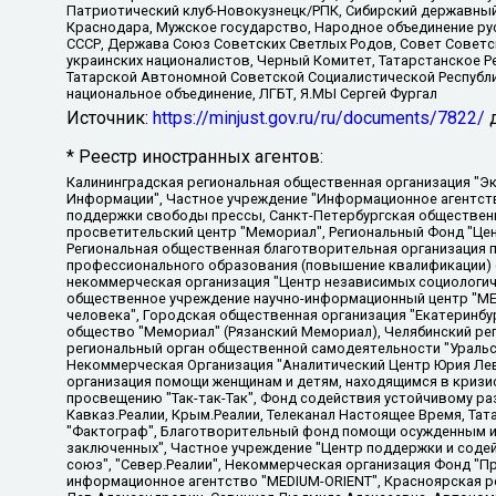
Патриотический клуб-Новокузнецк/РПК, Сибирский державный 
Краснодара, Мужское государство, Народное объединение ру
СССР, Держава Союз Советских Светлых Родов, Совет Советски
украинских националистов, Черный Комитет, Татарстанское 
Татарской Автономной Советской Социалистической Республи
национальное объединение, ЛГБТ, Я.МЫ Сергей Фургал
Источник:
https://minjust.gov.ru/ru/documents/7822/
д
* Реестр иностранных агентов:
Калининградская региональная общественная организация "Экозащита!-Женсовет", Фонд содействия защите прав и свобод граждан "Общественный вердикт", Фонд "Институт Развития Свободы Информации", Частное учреждение "Информационное агентство МЕМО. РУ", Региональная общественная организация "Общественная комиссия по сохранению наследия академика Сахарова", Фонд поддержки свободы прессы, Санкт-Петербургская общественная правозащитная организация "Гражданский контроль", Межрегиональная общественная организация "Информационно-просветительский центр "Мемориал", Региональный Фонд "Центр Защиты Прав Средств Массовой Информации", с 05.12.2023 Фонд "Центр Защиты Прав Средств массовой информации", Региональная общественная благотворительная организация помощи беженцам и мигрантам "Гражданское содействие", Негосударственное образовательное учреждение дополнительного профессионального образования (повышение квалификации) специалистов "АКАДЕМИЯ ПО ПРАВАМ ЧЕЛОВЕКА", Свердловская региональная общественная организация "Сутяжник", Автономная некоммерческая организация "Центр независимых социологических исследований", Союз общественных объединений "Российский исследовательский центр по правам человека", Региональное общественное учреждение научно-информационный центр "МЕМОРИАЛ", Некоммерческая организация "Фонд защиты гласности", Автономная некоммерческая организация "Институт прав человека", Городская общественная организация "Екатеринбургское общество "МЕМОРИАЛ", Городская общественная организация "Рязанское историко-просветительское и правозащитное общество "Мемориал" (Рязанский Мемориал), Челябинский региональный орган общественной самодеятельности – женское общественное объединение "Женщины Евразии", Челябинский региональный орган общественной самодеятельности "Уральская правозащитная группа", Фонд содействия защите здоровья и социальной справедливости имени Андрея Рылькова, Автономная Некоммерческая Организация "Аналитический Центр Юрия Левады", Автономная некоммерческая организация социальной поддержки населения "Проект Апрель", Региональная общественная организация помощи женщинам и детям, находящимся в кризисной ситуации "Информационно-методический центр "Анна", Фонд содействия развитию массовых коммуникаций и правовому просвещению "Так-так-Так", Фонд содействия устойчивому развитию "Серебряная тайга", Свердловский региональный общественный фонд социальных проектов "Новое время", "Idel.Реалии", Кавказ.Реалии, Крым.Реалии, Телеканал Настоящее Время, Татаро-башкирская служба Радио Свобода (Azatliq Radiosi), Радио Свободная Европа/Радио Свобода (PCE/PC), "Сибирь.Реалии", "Фактограф", Благотворительный фонд помощи осужденным и их семьям, Автономная некоммерческая организация "Институт глобализации и социальных движений", Фонд "В защиту прав заключенных", Частное учреждение "Центр поддержки и содействия развитию средств массовой информации", Пензенский региональный общественный благотворительный фонд "Гражданский союз", "Север.Реалии", Некоммерческая организация Фонд "Правовая инициатива", Общество с ограниченной ответственностью "Радио Свободная Европа/Радио Свобода", Чешское информационное агентство "MEDIUM-ORIENT", Красноярская региональная общественная организация