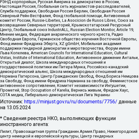
РЭНД корпорейшн, Русская Америка за демократию в России,
Настоящая Россия, Глобальная сеть журналистов-расследователей,
Служба поддержки, Свободная Россия Берлин, Свободная Россия
Северный Рейн-Вестфалия, Фонд глобальной помощи, Антивоенный
комитет России, Russie-Libertes, La Asocicion de Rusos Libres, Союз за
возвращение Северных территорий, Крымскотатарский Ресурсный
Центр, Глобальный союз IndustriALL, Russian Election Monitor, Article 19,
Мнение медиа, Федерация анархического черного креста, Радио
Свободная Европа, Германское общество изучения Восточной Европы,
Фонд имени Фридриха Эберта, XZ gGmbH, Мобильная академия
поддержки гендерной демократии и миротворчества, Форум имени
Льва Копелева, American Councils for International Education, Cultural
Vistas, Institute of International Education, Антивоенное движение Антальи,
Открытый диалог, Школа международных отношений и
государственной политики им Питера Мунка, Российско-канадский
демократический альянс, Школа международных отношений им
Нормана Патерсона, Центр Гражданских Свобод, Фонд Бориса Немцова
за Свободу, Фонд имени Фридриха Науманна за свободу, Феминистское
антивоенное сопротивление, Комитет независимости Ингушетии,
Прометей, Stop Occupation of Karelia, Вернись живым, Фридом Хаус,
СОТА медиа, Либерально-демократическая Лига Украины
Источник:
https://minjust.gov.ru/ru/documents/7756/
данные
на
13.05.2024
* Сведения реестра НКО, выполняющих функции
иностранного агента:
Лилит, Правозащитная группа Гражданин.Армия.Право, Нижегородский
центр немецкой и европейской культуры, Центр гендерных