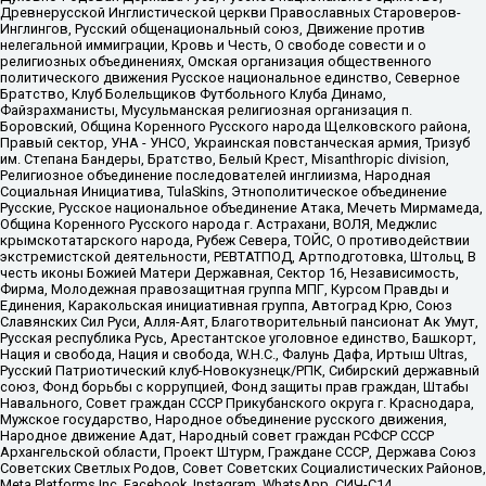
Древнерусской Инглистической церкви Православных Староверов-
Инглингов, Русский общенациональный союз, Движение против
нелегальной иммиграции, Кровь и Честь, О свободе совести и о
религиозных объединениях, Омская организация общественного
политического движения Русское национальное единство, Северное
Братство, Клуб Болельщиков Футбольного Клуба Динамо,
Файзрахманисты, Мусульманская религиозная организация п.
Боровский, Община Коренного Русского народа Щелковского района,
Правый сектор, УНА - УНСО, Украинская повстанческая армия, Тризуб
им. Степана Бандеры, Братство, Белый Крест, Misanthropic division,
Религиозное объединение последователей инглиизма, Народная
Социальная Инициатива, TulaSkins, Этнополитическое объединение
Русские, Русское национальное объединение Атака, Мечеть Мирмамеда,
Община Коренного Русского народа г. Астрахани, ВОЛЯ, Меджлис
крымскотатарского народа, Рубеж Севера, ТОЙС, О противодействии
экстремистской деятельности, РЕВТАТПОД, Артподготовка, Штольц, В
честь иконы Божией Матери Державная, Сектор 16, Независимость,
Фирма, Молодежная правозащитная группа МПГ, Курсом Правды и
Единения, Каракольская инициативная группа, Автоград Крю, Союз
Славянских Сил Руси, Алля-Аят, Благотворительный пансионат Ак Умут,
Русская республика Русь, Арестантское уголовное единство, Башкорт,
Нация и свобода, Нация и свобода, W.H.С., Фалунь Дафа, Иртыш Ultras,
Русский Патриотический клуб-Новокузнецк/РПК, Сибирский державный
союз, Фонд борьбы с коррупцией, Фонд защиты прав граждан, Штабы
Навального, Совет граждан СССР Прикубанского округа г. Краснодара,
Мужское государство, Народное объединение русского движения,
Народное движение Адат, Народный совет граждан РСФСР СССР
Архангельской области, Проект Штурм, Граждане СССР, Держава Союз
Советских Светлых Родов, Совет Советских Социалистических Районов,
Meta Platforms Inc, Facebook, Instagram, WhatsApp, СИЧ-С14,