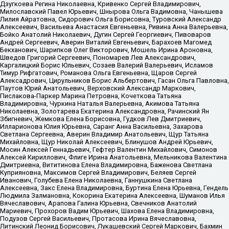
Дзугкоева Регина Николаевна, Кривенко Сергей Владимирович,
Милославский Павел Юрьевич, Шнырова Ольга Вадимовна, Чанышева
Лилия Айратовна, Сидорович Ольга Борисовна, Туровский Александр
Алексеевич, Васильева Анастасия Евгеньевна, Ривина Анна Валерьевна,
Бойко Анатолий Николаевич, Дугин Сергей Георгиевич, Пивоваров
Андрей Сергеевич, Аверин Виталий Евгеньевич, Барахоев Магомед
Бекханович, Шарипков Олег Викторович, Мошель Ирина Ароновна,
Шведов Григорий Сергеевич, Пономарев Лев Александрович,
Каргалицкий Борис Юльевич, Созаев Валерий Валерьевич, Исламов
Тимур Рифгатович, Романова Ольга Евгеньевна, Щаров Сергей
Алексадрович, Цирульников Борис Альбертович, Гасан Ольга Павловна,
Паутов Юрий Анатольевич, Верховский Александр Маркович,
Пислакова-Паркер Марина Петровна, Кочеткова Татьяна
Владимировна, Чуркина Наталья Валерьевна, Акимова Татьяна
Николаевна, Золотарева Екатерина Александровна, Рачинский Ян
Збигневич, Жемкова Елена Борисовна, Гудков Лев Дмитриевич,
Илларионова Юлия Юрьевна, Саранг Анна Васильевна, Захарова
Светлана Сергеевна, Аверин Владимир Анатольевич, Щур Татьяна
Михайловна, Щур Николай Алексеевич, Блинушов Андрей Юрьевич,
Мосин Алексей Геннадьевич, Гефтер Валентин Михайлович, Симонов
Алексей Кириллович, Флиге Ирина Анатольевна, Мельникова Валентина
Дмитриевна, Вититинова Елена Владимировна, Баженова Светлана
Куприяновна, Максимов Сергей Владимирович, Беляев Сергей
Иванович, Голубева Елена Николаевна, Ганнушкина Светлана
Алексеевна, Закс Елена Владимировна, Буртина Елена Юрьевна, Гендель
Людмила Залмановна, Кокорина Екатерина Алексеевна, Шуманов Илья
Вячеславович, Арапова Галина Юрьевна, Свечников Анатолий
Мариевич, Прохоров Вадим Юрьевич, Шахова Елена Владимировна,
Подузов Сергей Васильевич, Протасова Ирина Вячеславовна,
Литинский Леонид Борисович, Лукашевский Сергей Маркович, Бахмин