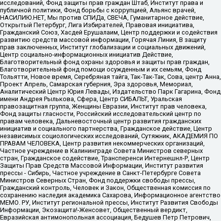
исследований, Фонд защиты прав граждан Штаб, Институт права и
публичной политики, Фонд борьбы с коррупцией, Альянс врачей,
НАСИЛИЮ.НЕТ, Мы против СПИДа, СВЕЧА, Гуманитарное действие,
Открытый Петербург, Лига Избирателей, Правовая инициатива,
Гражданский Союз, Хасдей Ерушалаим, Центр поддержки и содействия
развитию средств массовой информации, Горячая Линия, В защиту
прав заключенных, Институт глобализации и социальных движений,
Центр социально-информационных инициатив Действие,
Благотворительный фонд охраны здоровья и защиты прав граждан,
Благотворительный фонд помощи осужденным и их семьям, Фонд
Тольятти, Новое время, Серебряная тайга, Так-Так-Так, Сова, центр Анна,
Проект Апрель, Самарская губерния, Эра здоровья, Мемориал,
Аналитический Центр Юрия Левады, Издательство Парк Гагарина, Фонд
имени Андрея Рылькова, Сфера, Центр СИБАЛЬТ, Уральская
правозащитная группа, Женщины Евразии, Институт прав человека,
Фонд защиты гласности, Российский исследовательский центр по
правам человека, Дальневосточный центр развития гражданских
инициатив и социального партнерства, Гражданское действие, Центр
независимых социологических исследований, Сутяжник, АКАДЕМИЯ ПО
ПРАВАМ ЧЕЛОВЕКА, Центр развития некоммерческих организаций,
Частное учреждение в Калининграде Совета Министров северных
стран, Гражданское содействие, Трансперенси Интернешнл-Р, Центр
Защиты Прав Средств Массовой Информации, Институт развития
прессы - Сибирь, Частное учреждение в Санкт-Петербурге Совета
Министров Северных Стран, Фонд поддержки свободы прессы,
Гражданский контроль, Человек и Закон, Общественная комиссия по
сохранению наследия академика Сахарова, Информационное агентство
МЕМО. РУ, Институт региональной прессы, Институт Развития Свободы
Информации, Экозащита!-Женсовет, Общественный вердикт,
Евразийская антимонопольная ассоциация, Бедушев Петр Петрович,