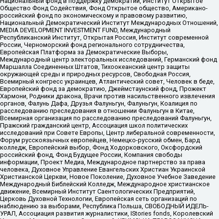
Национальный фонд в поддержку демократии, Институт Открытое
Общество Фонд Содействия, Фонд Открытое общество, Американо-
российский фонд по экономическому и правовому развитию,
Национальный Демократический Институт Международных Отношений,
MEDIA DEVELOPMENT INVESTMENT FUND, Международный
Республиканский Институт, Открытая Россия, Институт современной
России, Черноморский фонд регионального сотрудничества,
Европейская Платформа за Демократические Выборы,
Международный центр электоральных исследований, Германский фонд
Маршалла Соединенных Штатов, Тихоокеанский центр защиты
окружающей среды и природных ресурсов, Свободная Россия,
Всемирный конгресс украинцев, Атлантический совет, Человек в беде,
Европейский фонд за демократию, Джеймстаунский фонд, Прожект
Хармони, Родники дракона, Врачи против насильственного извлечения
органов, Фалунь Дафа, Друзья Фалуньгун, Фалуньгун, Коалиция по
расследованию преследования в отношении Фалуньгун в Китае,
Всемирная организация по расследованию преследований Фалуньгун,
Пражский гражданский центр, Ассоциация школ политических
исследований при Совете Европы, Центр либеральной современности,
Форум русскоязычных европейцев, Немецко-русский обмен, Бард
колледж, Европейский выбор, Фонд Ходорковского, Оксфордский
российский фонд, Фонд Будущее России, Компания свободы
информации, Проект Медиа, Международное партнерство за права
человека, Духовное Управление Евангельских Христиан Украинской
Христианской Церкви, Новое Поколение, Духовное Учебное Заведение
Международный Библейский Колледж, Международное христианское
движение, Всемирный Институт Саентологических Предприятий,
Церковь Духовной Технологии, Европейская сеть организаций по
наблюдению за выборами, Республика Польша, СВОБОДНЫЙ ИДЕЛЬ-
УРАЛ, Ассоциация развития журналистики, IStories fonds, Королевский