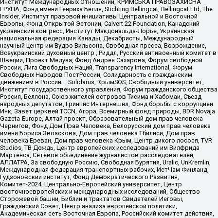
Институт Международных Отношений, КРИМСЬКА ПРАВОЗАХИСНА
ГРУПА, Фонд имени Генриха Бёлля, Stichting Bellingcat, Bellingcat Ltd, The
Insider, Институт правовой инициативы Центральной и Восточной
Европы, Фонд Открытой Эстонии, Calvert 22 Foundation, Канадский
украинский конгресс, Институт Макдональда-Лорье, Украинская
национальная федерация Канады, Декабристы, Международный
научный центр им Вудро Вильсона, Свободная пресса, Возрождение,
Всеукраинский духовный центр , Риддл, Русский антивоенный комитет в
Швеции, Проект Медуза, Фонд Андрея Сахарова, Форум свободной
России, Лига Свободных Наций, Transparеncy International, Форум
Свободных Народов ПостРоссии, Солидарность с гражданским
движением в России – Solidarus, КрымSOS, Свободный университет,
Институт государственного управления, Форум гражданского общества
Россия, Беллона, Союз жителей островов Тисима и Хабомаи, Съезд
народных депутатов, Гринпис Интернешнл, Фонд борьбы с коррупцией
Инк, Завет церквей TCCN, Агора, Всемирный фонд природы, BDR Novaja
Gazeta-Europe, Алтай проект, Образовательный дом прав человека
Чернигов, Фонд Дом Прав Человека, Белорусский дом прав человека
имени Бориса Звозскова, Дом прав человека Тбилиси, Дом прав
человека Ереван, Дом прав человека Крым, Центр дикого лосося, TVR
Studios, ТВ Дождь, Центр европейских исследований им Вилфрида
Мартенса, Сетевое объединение журналистов расследователей,
АЛЛАТРА, За свободную Россию, Свободная Бурятия, Uralic, UnKremlin,
Международная федерация транспортных рабочих, ИстЧам Финланд,
Гудзоновский институт, Фонд Демократического Развития,
Комитет-2024, Центрально-Европейский университет, Центр
восточноевропейских и международных исследований, Общество
Сторожевой башни, Библии и трактатов Свидетелей Иеговы,
Гражданский Совет, Центр анализа европейской политики,
Академическая сеть Восточная Европа, Российский комитет действия,