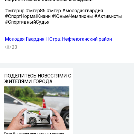
#мгернр #мгер86 #мгер #молодаягвардия
#СпортНормаЖизни #ЮныеЧемпионы #Активисты
#СпортивныйСудья
Молодая Гвардия | Югра: Нефтеюганский район
23
ПОДЕЛИТЕСЬ НОВОСТЯМИ С
ЖИТЕЛЯМИ ГОРОДА