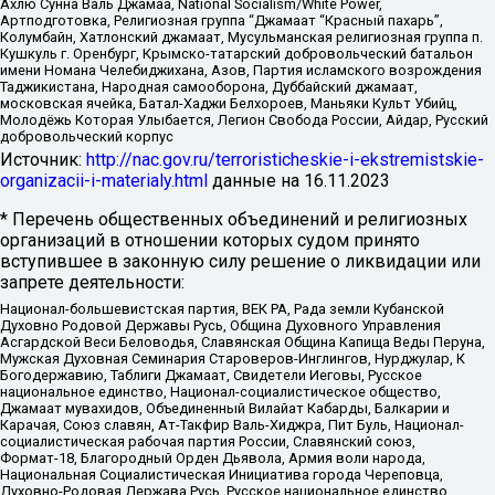
Ахлю Сунна Валь Джамаа, National Socialism/White Power,
Артподготовка, Религиозная группа “Джамаат “Красный пахарь”,
Колумбайн, Хатлонский джамаат, Мусульманская религиозная группа п.
Кушкуль г. Оренбург, Крымско-татарский добровольческий батальон
имени Номана Челебиджихана, Азов, Партия исламского возрождения
Таджикистана, Народная самооборона, Дуббайский джамаат,
московская ячейка, Батал-Хаджи Белхороев, Маньяки Культ Убийц,
Молодёжь Которая Улыбается, Легион Свобода России, Айдар, Русский
добровольческий корпус
Источник:
http://nac.gov.ru/terroristicheskie-i-ekstremistskie-
organizacii-i-materialy.html
данные на
16.11.2023
* Перечень общественных объединений и религиозных
организаций в отношении которых судом принято
вступившее в законную силу решение о ликвидации или
запрете деятельности:
Национал-большевистская партия, ВЕК РА, Рада земли Кубанской
Духовно Родовой Державы Русь, Община Духовного Управления
Асгардской Веси Беловодья, Славянская Община Капища Веды Перуна,
Мужская Духовная Семинария Староверов-Инглингов, Нурджулар, К
Богодержавию, Таблиги Джамаат, Свидетели Иеговы, Русское
национальное единство, Национал-социалистическое общество,
Джамаат мувахидов, Объединенный Вилайат Кабарды, Балкарии и
Карачая, Союз славян, Ат-Такфир Валь-Хиджра, Пит Буль, Национал-
социалистическая рабочая партия России, Славянский союз,
Формат-18, Благородный Орден Дьявола, Армия воли народа,
Национальная Социалистическая Инициатива города Череповца,
Духовно-Родовая Держава Русь, Русское национальное единство,