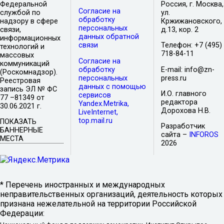
Федеральной
Россия, г. Москва,
Согласие на
службой по
ул.
обработку
надзору в сфере
Кржижановского,
персональных
связи,
д.13, кор. 2
данных обратной
информационных
связи
Телефон: +7 (495)
технологий и
718-84-11
массовых
Согласие на
коммуникаций
обработку
E-mail: info@zn-
(Роскомнадзор).
персональных
press.ru
Реестровая
данных с помощью
запись ЭЛ № ФС
И.О. главного
сервисов
77 –81349 от
редактора
Yandex.Metrika,
30.06.2021 г.
Дорохова Н.В.
LiveInternet,
top.mail.ru
ПОКАЗАТЬ
Разработчик
БАННЕРНЫЕ
сайта –
INFOROS
МЕСТА
2026
* Перечень иностранных и международных
неправительственных организаций, деятельность которых
признана нежелательной на территории Российской
Федерации: