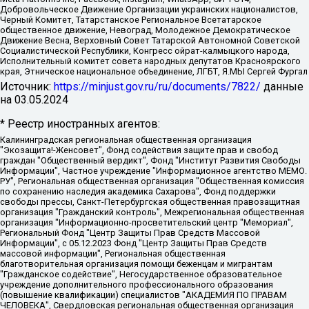
Добровольческое Движение Организации украинских националистов,
Черный Комитет, Татарстанское Региональное Всетатарское
общественное движение, Невоград, Молодежное Демократическое
Движение Весна, Верховный Совет Татарской Автономной Советской
Социалистической Республики, Конгресс ойрат-калмыцкого народа,
Исполнительный комитет совета народных депутатов Красноярского
края, Этническое национальное объединение, ЛГБТ, Я.МЫ Сергей Фургал
Источник:
https://minjust.gov.ru/ru/documents/7822/
данные
на
03.05.2024
* Реестр иностранных агентов:
Калининградская региональная общественная организация "Экозащита!-Женсовет", Фонд содействия защите прав и свобод граждан "Общественный вердикт", Фонд "Институт Развития Свободы Информации", Частное учреждение "Информационное агентство МЕМО. РУ", Региональная общественная организация "Общественная комиссия по сохранению наследия академика Сахарова", Фонд поддержки свободы прессы, Санкт-Петербургская общественная правозащитная организация "Гражданский контроль", Межрегиональная общественная организация "Информационно-просветительский центр "Мемориал", Региональный Фонд "Центр Защиты Прав Средств Массовой Информации", с 05.12.2023 Фонд "Центр Защиты Прав Средств массовой информации", Региональная общественная благотворительная организация помощи беженцам и мигрантам "Гражданское содействие", Негосударственное образовательное учреждение дополнительного профессионального образования (повышение квалификации) специалистов "АКАДЕМИЯ ПО ПРАВАМ ЧЕЛОВЕКА", Свердловская региональная общественная организация "Сутяжник", Автономная некоммерческая организация "Центр независимых социологических исследований", Союз общественных объединений "Российский исследовательский центр по правам человека", Региональное общественное учреждение научно-информационный центр "МЕМОРИАЛ", Некоммерческая организация "Фонд защиты гласности", Автономная некоммерческая организация "Институт прав человека", Городская общественная организация "Екатеринбургское общество "МЕМОРИАЛ", Городская общественная организация "Рязанское историко-просветительское и правозащитное общество "Мемориал" (Рязанский Мемориал), Челябинский региональный орган общественной самодеятельности – женское общественное объединение "Женщины Евразии", Челябинский региональный орган общественной самодеятельности "Уральская правозащитная группа", Фонд содействия защите здоровья и социальной справедливости имени Андрея Рылькова, Автономная Некоммерческая Организация "Аналитический Центр Юрия Левады", Автономная некоммерческая организация социальной поддержки населения "Проект Апрель", Региональная общественная организация помощи женщинам и детям, находящимся в кризисной ситуации "Информационно-методический центр "Анна", Фонд содействия развитию массовых коммуникаций и правовому просвещению "Так-так-Так", Фонд содействия устойчивому развитию "Серебряная тайга", Свердловский региональный общественный фонд социальных проектов "Новое время", "Idel.Реалии", Кавказ.Реалии, Крым.Реалии, Телеканал Настоящее Время, Татаро-башкирская служба Радио Свобода (Azatliq Radiosi), Радио Свободная Европа/Радио Свобода (PCE/PC), "Сибирь.Реалии", "Фактограф", Благотворительный фонд помощи осужденным и их семьям, Автономная некоммерческая организация "Институт глобализации и социальных движений", Фонд "В защиту прав заключенных", Частное учреждение "Центр поддержки и содействия развитию средств массовой информации", Пензенский региональный общественный благотворительный фонд "Гражданский союз", "Север.Реалии", Некоммерческая организация Фонд "Правовая инициатива", Общество с ограниченной ответственностью "Радио Свободная Европа/Радио Свобода", Чешское информационное агентство "MEDIUM-ORIENT", Красноярская региональная общественная организация "Мы против СПИДа", Камалягин Денис Николаевич, Маркелов Сергей Евгеньевич, Пономарев Лев Александрович, Савицкая Людмила Алексеевна, Автономная некоммерческая организация "Центр по работе с проблемой насилия "НАСИЛИЮ.НЕТ", Межрегиональный профессиональный союз работников здравоохранения "Альянс врачей", Юридическое лицо, зарегистрированное в Латвийской Республике, SIA "Medusa Project" (регистрационный номер 40103797863, дата регистрации 10.06.2014), Некоммерческая организация "Фонд по борьбе с коррупцией", Автономная некоммерческая организация "Институт права и публичной политики", Баданин Роман Сергеевич, Гликин Максим Александрович, Железнова Мария Михайловна, Лукьянова Юлия Сергеевна, Маетная Елизавета Витальевна, Маняхин Петр Борисович, Чуракова Ольга Владимировна, Ярош Юлия Петровна, Юридическое лицо "The Insider SIA", зарегистрированное в Риге, Латвийская Республика (дата регистрации 26.06.2015), являющееся администратором доменного имени интернет-издания "The Insider SIA", https://theins.ru, Постернак Алексей Евгеньевич, Рубин Михаил Аркадьевич, Анин Роман Александрович, Юридическое лицо Istories fonds, зарегистрированное в Латвийской Республике (регистрационный номер 50008295751, дата регистрации 24.02.2020), Великовский Дмитрий Александрович, Долинина Ирина Николаевна, Мароховская Алеся Алексеевна, Шлейнов Роман Юрьевич, Шмагун Олеся Валентиновна, Общество с ограниченной ответственностью "Альтаир 2021", Общество с ограниченной ответственностью "Вега 2021", Общество с ограниченной ответственностью "Главный редактор 2021", Общество с ограниченной ответственностью "Ромашки монолит", Важенков Артем Валерьевич, Ивановская областная общественная организация "Центр гендерных исследований", Гурман Юрий Альбертович, Медиапроект "ОВД-Инфо", Егоров Владимир Владимирович, Жилинский Владимир Александрович, Общество с ограниченной ответственностью "ЗП", Иванова София Юрьевна, Карезина Инна Павловна, Кильтау Екатерина Викторовна, Петров Алексей Викторович, Пискунов Сергей Евгеньевич, Смирнов Сергей Сергеевич, Тихонов Михаил Сергеевич, Общество с ограниченной ответственностью "ЖУРНАЛИСТ-ИНОСТРАННЫЙ АГЕНТ", Арапова Галина Юрьевна, Вольтская Татьяна Анатольевна, Американская компания "Mason G.E.S. Anonymous Foundation" (США), являющаяся владельцем интернет-издания https://mnews.world/, Компания "Stichting Bellingcat", зарегистрированная в Нидерландах (дата регистрации 11.07.2018), Захаров Андрей Вячеславович, Клепиковская Екатерина Дмитриевна, Общество с ограниченной ответственностью "МЕМО", Перл Роман Александрович, Симонов Евгений Алексеевич, Соловьева Елена Анатольевна, Сотников Даниил Владимирович, Сурначева Елизавета Дмитриевна, Автономная некоммерческая организация по защите прав человека и информированию населения "Якутия – Наше Мнение", Общество с ограниченной ответственностью "Москоу диджитал медиа", с 26.01.2023 Общество с ограниченной ответственностью "Чайка Белые сады", Ветошкина Валерия Валерьевна, Заговора Максим Александрович, Межрегиональное общественное движение "Российская ЛГБТ - сеть", Оленичев Максим Владимирович, Павлов Иван Юрьевич, Скворцова Елена Сергеевна, Общество с ограниченной ответственностью "Как бы инагент", Кочетков Игорь Викторович, Общество с ограниченной ответственностью "Честные выборы", Еланчик Олег Александрович, Общество с ограниченной ответственностью "Нобелевский призыв", Гималова Регина Эмилевна, Григорьев Андрей Валерьевич, Григорьева Алина Александровна, Ассоциация по содействию защите прав призывников, альтернативнослужащих и военнослужащих "Правозащитная группа "Гражданин.Армия.Право", Хисамова Регина Фаритовна, Автономная некоммерческая организация по реализации социально-правовых программ "Лилит", Дальневосточное общественное движение "Маяк", Санкт-Петербургская ЛГБТ-инициативная группа "Выход", Инициативная группа ЛГБТ+ "Реверс", Алексеев Андрей Викторович, Бекбулатова Таисия Львовна, Беляев Иван Михайлович, Владыкина Елена Сергеевна, Гельман Марат Александрович, Никульшина Вероника Юрьевна, Толоконникова Надежда Андреевна, Шендерович Виктор Анатольевич, Общество с ограниченной ответственностью "Данное сообщение", Общество с ограниченной ответственностью Издательский дом "Новая глава", Айнбиндер Александра Александровна, Московский комьюнити-центр для ЛГБТ+инициатив, Благотворительный фонд развития филантропии, Deutsche Welle (Германия, Kurt-Schumacher-Strasse 3, 53113 Bonn), Борзунова Мария Михайловна, Воробьев Виктор Викторович, Голубева Анна Львовна, Константинова Алла Михайловна, Малкова Ирина Владимировна, Мурадов Мурад Абдулгалимович, Осетинская Елизавета Николаевна, Понасенков Евгений Николаевич, Ганапольский Матвей Юрьевич, Киселев Евгений Алексеевич, Борухович Ирина Григорьевна, Дремин Иван Тимофеевич, Дубровский Дмитрий Викторович, Красноярская региональная общественная организация поддержки и развития альтернативных образовательных технологий и межкультурных коммуникаций "ИНТЕРРА", Маяковская Екатерина Алексеевна, Фейгин Марк Захарович, Филимонов Андрей Викторович, Дзугкоева Регина Николаевна, Доброхотов Роман Александрович, Дудь Юрий Александрович, Елкин Сергей Владимирович, Кругликов Кирилл Игоревич, Сабунаева Мария Леонидовна, Семенов Алексей Владимирович, Шаинян Карен Багратович, Шульман Екатерина Михайловна, Асафьев Артур Валерьевич, Вахштайн Виктор Семенович, Венедиктов Алексей Алексеевич, Лушникова Екатерина Евгеньевна, Волков Леонид Михайлович, Невзоров Александр Глебович, Пархоменко Сергей Борисович, Сироткин Ярослав Николаевич, Кара-Мурза Владимир Владимирович, Баранова Наталья Владимировна, Гозман Леонид Яковлевич, Кагарлицкий Борис Юльевич, Климарев Михаил Валерьевич, Милов Владимир Станиславович, Автономная некоммерческая организация Краснодарский центр современного искусства "Типография", Моргенштерн Алишер Тагирович, Соболь Любовь Эдуардовна, Общество с ограниченной ответственностью "ЛИЗА НОРМ", Каспаров Гарри Кимович, Ходорковский Михаил Борисович, Общество с ограниченной ответственностью "Апрельские тезисы", Данилович Ирина Брониславовна, Кашин Олег Владимирович, Петров Николай Владимирович, Пивоваров Алексей Владимирович, Соколов Михаил Владимирович, Цветкова Юлия Владимировна, Чичваркин Евгений Александрович, Комитет против пыток/Команда против пыток, Общество с ограниченной ответственностью "Первый научный", Общество с ограниченной ответственностью "Вертолет и ко", Белоцерковская Вероника Борисовна, Кац Максим Евгеньевич, Лазарева Татьяна Юрьевна, Шаведдинов Руслан Табризович, Яшин Илья Валерьевич, Общество с ограниченной ответственностью "Иноагент ААВ", Алешковский Дмитрий Петрович, Альбац Евгения Марковна, Быков Дмитрий Львович, Галямина Юлия Евгеньевна, Лойко Сергей Леонидович, Мартынов Кирилл Константинович, Медведев Сергей Александрович, Крашенинников Федор Геннадиевич, Гордеева Катерина Вл