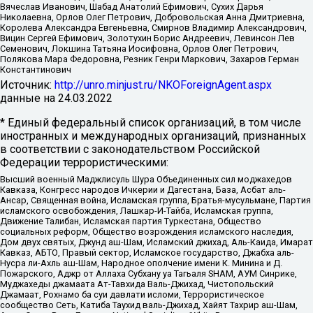
Вячеслав Иванович, Шабад Анатолий Ефимович, Сухих Дарья
Николаевна, Орлов Олег Петрович, Добровольская Анна Дмитриевна,
Королева Александра Евгеньевна, Смирнов Владимир Александрович,
Вицин Сергей Ефимович, Золотухин Борис Андреевич, Левинсон Лев
Семенович, Локшина Татьяна Иосифовна, Орлов Олег Петрович,
Полякова Мара Федоровна, Резник Генри Маркович, Захаров Герман
Константинович
Источник:
http://unro.minjust.ru/NKOForeignAgent.aspx
данные на
24.03.2022
* Единый федеральный список организаций, в том числе
иностранных и международных организаций, признанных
в соответствии с законодательством Российской
Федерации террористическими:
Высший военный Маджлисуль Шура Объединенных сил моджахедов
Кавказа, Конгресс народов Ичкерии и Дагестана, База, Асбат аль-
Ансар, Священная война, Исламская группа, Братья-мусульмане, Партия
исламского освобождения, Лашкар-И-Тайба, Исламская группа,
Движение Талибан, Исламская партия Туркестана, Общество
социальных реформ, Общество возрождения исламского наследия,
Дом двух святых, Джунд аш-Шам, Исламский джихад, Аль-Каида, Имарат
Кавказ, АБТО, Правый сектор, Исламское государство, Джабха аль-
Нусра ли-Ахль аш-Шам, Народное ополчение имени К. Минина и Д.
Пожарского, Аджр от Аллаха Субхану уа Тагьаля SHAM, АУМ Синрике,
Муджахеды джамаата Ат-Тавхида Валь-Джихад, Чистопольский
Джамаат, Рохнамо ба суи давлати исломи, Террористическое
сообщество Сеть, Катиба Таухид валь-Джихад, Хайят Тахрир аш-Шам,