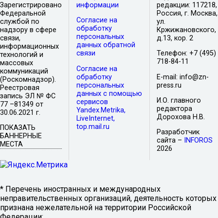
Зарегистрировано
информации
редакции: 117218,
Федеральной
Россия, г. Москва,
Согласие на
службой по
ул.
обработку
надзору в сфере
Кржижановского,
персональных
связи,
д.13, кор. 2
данных обратной
информационных
связи
Телефон: +7 (495)
технологий и
718-84-11
массовых
Согласие на
коммуникаций
обработку
E-mail: info@zn-
(Роскомнадзор).
персональных
press.ru
Реестровая
данных с помощью
запись ЭЛ № ФС
И.О. главного
сервисов
77 –81349 от
редактора
Yandex.Metrika,
30.06.2021 г.
Дорохова Н.В.
LiveInternet,
top.mail.ru
ПОКАЗАТЬ
Разработчик
БАННЕРНЫЕ
сайта –
INFOROS
МЕСТА
2026
* Перечень иностранных и международных
неправительственных организаций, деятельность которых
признана нежелательной на территории Российской
Федерации: