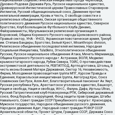
Национальная Социалистическая Инициатива города Череповца,
Духовно-Родовая Держава Русь, Русское национальное единство,
Древнерусской Инглистической церкви Православных Староверов-
Инглингов, Русский общенациональный союз, Движение против
нелегальной иммиграции, Кровь и Честь, О свободе совести и о
религиозных объединениях, Омская организация общественного
политического движения Русское национальное единство, Северное
Братство, Клуб Болельщиков Футбольного Клуба Динамо,
Файзрахманисты, Мусульманская религиозная организация п.
Боровский, Община Коренного Русского народа Щелковского района,
Правый сектор, УНА - УНСО, Украинская повстанческая армия, Тризуб
им. Степана Бандеры, Братство, Белый Крест, Misanthropic division,
Религиозное объединение последователей инглиизма, Народная
Социальная Инициатива, TulaSkins, Этнополитическое объединение
Русские, Русское национальное объединение Атака, Мечеть Мирмамеда,
Община Коренного Русского народа г. Астрахани, ВОЛЯ, Меджлис
крымскотатарского народа, Рубеж Севера, ТОЙС, О противодействии
экстремистской деятельности, РЕВТАТПОД, Артподготовка, Штольц, В
честь иконы Божией Матери Державная, Сектор 16, Независимость,
Фирма, Молодежная правозащитная группа МПГ, Курсом Правды и
Единения, Каракольская инициативная группа, Автоград Крю, Союз
Славянских Сил Руси, Алля-Аят, Благотворительный пансионат Ак Умут,
Русская республика Русь, Арестантское уголовное единство, Башкорт,
Нация и свобода, Нация и свобода, W.H.С., Фалунь Дафа, Иртыш Ultras,
Русский Патриотический клуб-Новокузнецк/РПК, Сибирский державный
союз, Фонд борьбы с коррупцией, Фонд защиты прав граждан, Штабы
Навального, Совет граждан СССР Прикубанского округа г. Краснодара,
Мужское государство, Народное объединение русского движения,
Народное движение Адат, Народный совет граждан РСФСР СССР
Архангельской области, Проект Штурм, Граждане СССР, Держава Союз