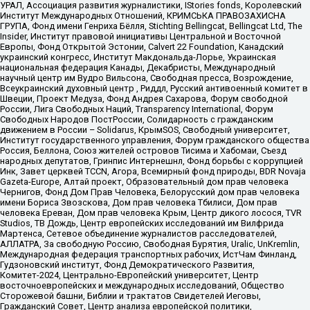
УРАЛ, Ассоциация развития журналистики, IStories fonds, Королевский
Институт Международных Отношений, КРИМСЬКА ПРАВОЗАХИСНА
ГРУПА, Фонд имени Генриха Бёлля, Stichting Bellingcat, Bellingcat Ltd, The
Insider, Институт правовой инициативы Центральной и Восточной
Европы, Фонд Открытой Эстонии, Calvert 22 Foundation, Канадский
украинский конгресс, Институт Макдональда-Лорье, Украинская
национальная федерация Канады, Декабристы, Международный
научный центр им Вудро Вильсона, Свободная пресса, Возрождение,
Всеукраинский духовный центр , Риддл, Русский антивоенный комитет в
Швеции, Проект Медуза, Фонд Андрея Сахарова, Форум свободной
России, Лига Свободных Наций, Transparеncy International, Форум
Свободных Народов ПостРоссии, Солидарность с гражданским
движением в России – Solidarus, КрымSOS, Свободный университет,
Институт государственного управления, Форум гражданского общества
Россия, Беллона, Союз жителей островов Тисима и Хабомаи, Съезд
народных депутатов, Гринпис Интернешнл, Фонд борьбы с коррупцией
Инк, Завет церквей TCCN, Агора, Всемирный фонд природы, BDR Novaja
Gazeta-Europe, Алтай проект, Образовательный дом прав человека
Чернигов, Фонд Дом Прав Человека, Белорусский дом прав человека
имени Бориса Звозскова, Дом прав человека Тбилиси, Дом прав
человека Ереван, Дом прав человека Крым, Центр дикого лосося, TVR
Studios, ТВ Дождь, Центр европейских исследований им Вилфрида
Мартенса, Сетевое объединение журналистов расследователей,
АЛЛАТРА, За свободную Россию, Свободная Бурятия, Uralic, UnKremlin,
Международная федерация транспортных рабочих, ИстЧам Финланд,
Гудзоновский институт, Фонд Демократического Развития,
Комитет-2024, Центрально-Европейский университет, Центр
восточноевропейских и международных исследований, Общество
Сторожевой башни, Библии и трактатов Свидетелей Иеговы,
Гражданский Совет, Центр анализа европейской политики,