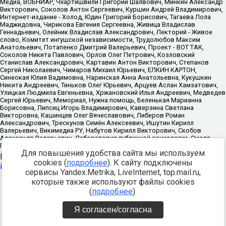
Для повышения удобства сайта мы используем
Источник:
https://minjust.gov.ru/uploaded/files/reestr-
cookies (
подробнее
). К сайту подключены
inostrannyih-agentov-22-03-2024.pdf
данные на
22.03.2024
сервисы Yandex.Metrika, LiveInternet, top.mail.ru,
которые также используют файлы cookies
Разработка -
(
подробнее
).
Я согласен/согласна