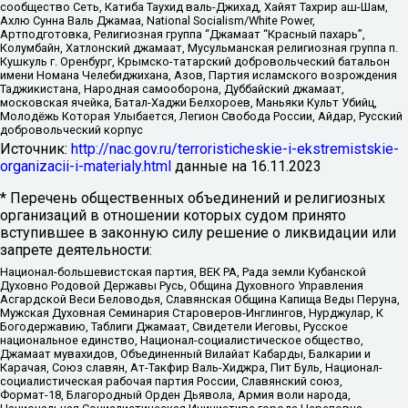
сообщество Сеть, Катиба Таухид валь-Джихад, Хайят Тахрир аш-Шам,
Ахлю Сунна Валь Джамаа, National Socialism/White Power,
Артподготовка, Религиозная группа “Джамаат “Красный пахарь”,
Колумбайн, Хатлонский джамаат, Мусульманская религиозная группа п.
Кушкуль г. Оренбург, Крымско-татарский добровольческий батальон
имени Номана Челебиджихана, Азов, Партия исламского возрождения
Таджикистана, Народная самооборона, Дуббайский джамаат,
московская ячейка, Батал-Хаджи Белхороев, Маньяки Культ Убийц,
Молодёжь Которая Улыбается, Легион Свобода России, Айдар, Русский
добровольческий корпус
Источник:
http://nac.gov.ru/terroristicheskie-i-ekstremistskie-
organizacii-i-materialy.html
данные на
16.11.2023
* Перечень общественных объединений и религиозных
организаций в отношении которых судом принято
вступившее в законную силу решение о ликвидации или
запрете деятельности:
Национал-большевистская партия, ВЕК РА, Рада земли Кубанской
Духовно Родовой Державы Русь, Община Духовного Управления
Асгардской Веси Беловодья, Славянская Община Капища Веды Перуна,
Мужская Духовная Семинария Староверов-Инглингов, Нурджулар, К
Богодержавию, Таблиги Джамаат, Свидетели Иеговы, Русское
национальное единство, Национал-социалистическое общество,
Джамаат мувахидов, Объединенный Вилайат Кабарды, Балкарии и
Карачая, Союз славян, Ат-Такфир Валь-Хиджра, Пит Буль, Национал-
социалистическая рабочая партия России, Славянский союз,
Формат-18, Благородный Орден Дьявола, Армия воли народа,