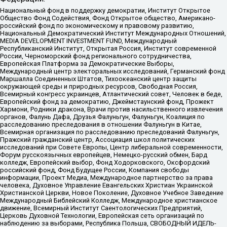
Национальный фонд в поддержку демократии, Институт Открытое
Общество Фонд Содействия, Фонд Открытое общество, Американо-
российский фонд по экономическому и правовому развитию,
Национальный Демократический Институт Международных Отношений,
MEDIA DEVELOPMENT INVESTMENT FUND, Международный
Республиканский Институт, Открытая Россия, Институт современной
России, Черноморский фонд регионального сотрудничества,
Европейская Платформа за Демократические Выборы,
Международный центр электоральных исследований, Германский фонд
Маршалла Соединенных Штатов, Тихоокеанский центр защиты
окружающей среды и природных ресурсов, Свободная Россия,
Всемирный конгресс украинцев, Атлантический совет, Человек в беде,
Европейский фонд за демократию, Джеймстаунский фонд, Прожект
Хармони, Родники дракона, Врачи против насильственного извлечения
органов, Фалунь Дафа, Друзья Фалуньгун, Фалуньгун, Коалиция по
расследованию преследования в отношении Фалуньгун в Китае,
Всемирная организация по расследованию преследований Фалуньгун,
Пражский гражданский центр, Ассоциация школ политических
исследований при Совете Европы, Центр либеральной современности,
Форум русскоязычных европейцев, Немецко-русский обмен, Бард
колледж, Европейский выбор, Фонд Ходорковского, Оксфордский
российский фонд, Фонд Будущее России, Компания свободы
информации, Проект Медиа, Международное партнерство за права
человека, Духовное Управление Евангельских Христиан Украинской
Христианской Церкви, Новое Поколение, Духовное Учебное Заведение
Международный Библейский Колледж, Международное христианское
движение, Всемирный Институт Саентологических Предприятий,
Церковь Духовной Технологии, Европейская сеть организаций по
наблюдению за выборами, Республика Польша, СВОБОДНЫЙ ИДЕЛЬ-