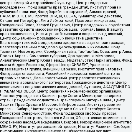
центр немецкой и европейской культуры, Центр гендерных
исследований, Фонд защиты прав граждан Штаб, Институт права и
публичной политики, Фонд борьбы с коррупцией, Альянс врачей,
НАСИЛИЮ.НЕТ, Мы против СПИДа, СВЕЧА, Гуманитарное действие,
Открытый Петербург, Лига Избирателей, Правовая инициатива,
Гражданский Союз, Хасдей Ерушалаим, Центр поддержки и содействия
развитию средств массовой информации, Горячая Линия, В защиту
прав заключенных, Институт глобализации и социальных движений,
Центр социально-информационных инициатив Действие,
Благотворительный фонд охраны здоровья и защиты прав граждан,
Благотворительный фонд помощи осужденным и их семьям, Фонд
Тольятти, Новое время, Серебряная тайга, Так-Так-Так, Сова, центр Анна,
Проект Апрель, Самарская губерния, Эра здоровья, Мемориал,
Аналитический Центр Юрия Левады, Издательство Парк Гагарина, Фонд
имени Андрея Рылькова, Сфера, Центр СИБАЛЬТ, Уральская
правозащитная группа, Женщины Евразии, Институт прав человека,
Фонд защиты гласности, Российский исследовательский центр по
правам человека, Дальневосточный центр развития гражданских
инициатив и социального партнерства, Гражданское действие, Центр
независимых социологических исследований, Сутяжник, АКАДЕМИЯ ПО
ПРАВАМ ЧЕЛОВЕКА, Центр развития некоммерческих организаций,
Частное учреждение в Калининграде Совета Министров северных
стран, Гражданское содействие, Трансперенси Интернешнл-Р, Центр
Защиты Прав Средств Массовой Информации, Институт развития
прессы - Сибирь, Частное учреждение в Санкт-Петербурге Совета
Министров Северных Стран, Фонд поддержки свободы прессы,
Гражданский контроль, Человек и Закон, Общественная комиссия по
сохранению наследия академика Сахарова, Информационное агентство
МЕМО. РУ, Институт региональной прессы, Институт Развития Свободы
Информации, Экозащита!-Женсовет, Общественный вердикт,