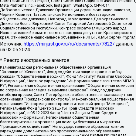
Советских Светлых Родов, Совет Советских Социалистических Районов,
Meta Platforms Inc, Facebook, Instagram, WhatsApp, СИЧ-С14,
Добровольческое Движение Организации украинских националистов,
Черный Комитет, Татарстанское Региональное Всетатарское
общественное движение, Невоград, Молодежное Демократическое
Движение Весна, Верховный Совет Татарской Автономной Советской
Социалистической Республики, Конгресс ойрат-калмыцкого народа,
Исполнительный комитет совета народных депутатов Красноярского
края, Этническое национальное объединение, ЛГБТ, Я.МЫ Сергей Фургал
Источник:
https://minjust.gov.ru/ru/documents/7822/
данные
на
03.05.2024
* Реестр иностранных агентов:
Калининградская региональная общественная организация "Экозащита!-Женсовет", Фонд содействия защите прав и свобод граждан "Общественный вердикт", Фонд "Институт Развития Свободы Информации", Частное учреждение "Информационное агентство МЕМО. РУ", Региональная общественная организация "Общественная комиссия по сохранению наследия академика Сахарова", Фонд поддержки свободы прессы, Санкт-Петербургская общественная правозащитная организация "Гражданский контроль", Межрегиональная общественная организация "Информационно-просветительский центр "Мемориал", Региональный Фонд "Центр Защиты Прав Средств Массовой Информации", с 05.12.2023 Фонд "Центр Защиты Прав Средств массовой информации", Региональная общественная благотворительная организация помощи беженцам и мигрантам "Гражданское содействие", Негосударственное образовательное учреждение дополнительного профессионального образования (повышение квалификации) специалистов "АКАДЕМИЯ ПО ПРАВАМ ЧЕЛОВЕКА", Свердловская региональная общественная организация "Сутяжник", Автономная некоммерческая организация "Центр независимых социологических исследований", Союз общественных объединений "Российский исследовательский центр по правам человека", Региональное общественное учреждение научно-информационный центр "МЕМОРИАЛ", Некоммерческая организация "Фонд защиты гласности", Автономная некоммерческая организация "Институт прав человека", Городская общественная организация "Екатеринбургское общество "МЕМОРИАЛ", Городская общественная организация "Рязанское историко-просветительское и правозащитное общество "Мемориал" (Рязанский Мемориал), Челябинский региональный орган общественной самодеятельности – женское общественное объединение "Женщины Евразии", Челябинский региональный орган общественной самодеятельности "Уральская правозащитная группа", Фонд содействия защите здоровья и социальной справедливости имени Андрея Рылькова, Автономная Некоммерческая Организация "Аналитический Центр Юрия Левады", Автономная некоммерческая организация социальной поддержки населения "Проект Апрель", Региональная общественная организация помощи женщинам и детям, находящимся в кризисной ситуации "Информационно-методический центр "Анна", Фонд содействия развитию массовых коммуникаций и правовому просвещению "Так-так-Так", Фонд содействия устойчивому развитию "Серебряная тайга", Свердловский региональный общественный фонд социальных проектов "Новое время", "Idel.Реалии", Кавказ.Реалии, Крым.Реалии, Телеканал Настоящее Время, Татаро-башкирская служба Радио Свобода (Azatliq Radiosi), Радио Свободная Европа/Радио Свобода (PCE/PC), "Сибирь.Реалии", "Фактограф", Благотворительный фонд помощи осужденным и их семьям, Автономная некоммерческая организация "Институт глобализации и социальных движений", Фонд "В защиту прав заключенных", Частное учреждение "Центр поддержки и содействия развитию средств массовой информации", Пензенский региональный общественный благотворительный фонд "Гражданский союз", "Север.Реалии", Некоммерческая организация Фонд "Правовая инициатива", Общество с ограниченной ответственностью "Радио Свободная Европа/Радио Свобода", Чешское информационное агентство "MEDIUM-ORIENT", Красноярская региональная общественная организация "Мы против СПИДа", Камалягин Денис Николаевич, Маркелов Сергей Евгеньевич, Пономарев Лев Александрович, Савицкая Людмила Алексеевна, Автономная некоммерческая организация "Центр по работе с проблемой насилия "НАСИЛИЮ.НЕТ", Межрегиональный профессиональный союз работников здравоохранения "Альянс врачей", Юридическое лицо, зарегистрированное в Латвийской Республике, SIA "Medusa Project" (регистрационный номер 40103797863, дата регистрации 10.06.2014), Некоммерческая организация "Фонд по борьбе с коррупцией", Автономная некоммерческая организация "Институт права и публичной политики", Баданин Роман Сергеевич, Гликин Максим Александрович, Железнова Мария Михайловна, Лукьянова Юлия Сергеевна, Маетная Елизавета Витальевна, Маняхин Петр Борисович, Чуракова Ольга Владимировна, Ярош Юлия Петровна, Юридическое лицо "The Insider SIA", зарегистрированное в Риге, Латвийская Республика (дата регистрации 26.06.2015), являющееся администратором доменного имени интернет-издания "The Insider SIA", https://theins.ru, Постернак Алексей Евгеньевич, Рубин Михаил Аркадьевич, Анин Роман Александрович, Юридическое лицо Istories fonds, зарегистрированное в Латвийской Республике (регистрационный номер 50008295751, дата регистрации 24.02.2020), Великовский Дмитрий Александрович, Долинина Ирина Николаевна, Мароховская Алеся Алексеевна, Шлейнов Роман Юрьевич, Шмагун Олеся Валентиновна, Общество с ограниченной ответственностью "Альтаир 2021", Общество с ограниченной ответственностью "Вега 2021", Общество с ограниченной ответственностью "Главный редактор 2021", Общество с ограниченной ответственностью "Ромашки монолит", Важенков Артем Валерьевич, Ивановская областная общественная организация "Центр гендерных исследований", Гурман Юрий Альбертович, Медиапроект "ОВД-Инфо", Егоров Владимир Владимирович, Жилинский Владимир Александрович, Общество с ограниченной ответственностью "ЗП", Иванова София Юрьевна, Карезина Инна Павловна, Кильтау Екатерина Викторовна, Петров Алексей Викторович, Пискунов Сергей Евгеньевич, Смирнов Сергей Сергеевич, Тихонов Михаил Сергеевич, Общество с ограниченной ответственностью "ЖУРНАЛИСТ-ИНОСТРАННЫЙ АГЕНТ", Арапова Галина Юрьевна, Вольтская Татьяна Анатольевна, Американская компания "Mason G.E.S. Anonymous Foundation" (США), являющаяся владельцем интернет-издания https://mnews.world/, Компания "Stichting Bellingcat", зарегистрированная в Нидерландах (дата регистрации 11.07.2018), Захаров Андрей Вячеславович, Клепиковская Екатерина Дмитриевна, Общество с ограниченной ответственностью "МЕМО", Перл Роман Александрович, Симонов Евгений Алексеевич, Соловьева Елена Анатольевна, Сотников Даниил Владимирович, Сурначева Елизавета Дмитриевна, Автономная некоммерческая организация по защите прав человека и информированию населения "Якутия – Наше Мнение", Общество с ограниченной ответственностью "Москоу диджитал медиа", с 26.01.2023 Общество с ограниченной ответственностью "Чайка Белые сады", Ветошкина Валерия Валерьевна, Заговора Максим Александрович, Межрегиональное общественное движение "Российская ЛГБТ - сеть", Оленичев Максим Владимирович, Павлов Иван Юрьевич, Скворцова Елена Сергеевна, Общество с ограниченной ответственностью "Как бы инагент", Кочетков Игорь Викторович, Общество с ограниченной ответственностью "Честные выборы", Еланчик Олег Александрович, Общество с ограниченной ответственностью "Нобелевский призыв", Гималова Регина Эмилевна, Григорьев Андрей Валерьевич, Григорьева Алина Александровна, Ассоциация по содействию защите прав призывников, альтернативнослужащих и военнослужащих "Правозащитная группа "Гражданин.Армия.Право", Хисамова Регина Фаритовна, Автономная некоммерческая организация по реализации социально-правовых программ "Лилит", Дальневосточное общественное движение "Маяк", Санкт-Петербургская ЛГБТ-инициативная группа "Выход", Инициативная группа ЛГБТ+ "Реверс", Алексеев Андрей Викторович, Бекбулатова Таисия Львовна, Беляев Иван Михайлович, Владыкина Елена Сергеевна, Гельман Марат Александрович, Никульшина Вероника Юрьевна, Толоконникова Надежда Андреевна, Шендерович Виктор Анатольевич, Общество с ограниченной ответственностью "Данное сообщение", Общество с ограниченной ответственностью Издательский дом "Новая глава", Айнбиндер Александра Александровна, Московский комьюнити-центр для ЛГБТ+инициатив, Благотворительный фонд развития филантропии, Deutsche Welle (Германия, Kurt-Schumacher-Strasse 3, 53113 Bonn), Борзунова Мария Михайловна, Воробьев Виктор Викторович, Голубева Анна Львовна, Константинова Алла Михайловна, Малкова Ирина Владимировна, Мурадов Мурад Абдулгалимович, Осетинская Елизавета Николаевна, Понасенков Евгений Николаевич, Ганапольский Матвей Юрьевич, Киселев Евгений Алексеевич, Борухович Ирина Григорьевна, Дремин Иван Тимофеевич, Дубровский Дмитрий Викторович, Красноярская региональная общественная организация поддержки и развития альтернативных образовательных технологий и межкультурных коммуникаций "ИНТЕРРА", Маяковская Екатерина Алексеевна, Фейгин Марк Захарович, Филимонов Андрей Викторович, Дзугкоева Регина Николаевна, Доброхотов Роман Александрович, Дудь Юрий Александрович, Елкин Сергей Владимирович, Кругликов Кирилл Игоревич, Сабунаева Мария Леонидовна, Семенов Алексей Владимирович, Шаинян Карен Багратович, Шульман Екатерина Михайловна, Асафьев Артур Валерьевич, Вахштайн Виктор Семенович, Венедиктов Алексей Алексеевич, Лушникова Екатерина Евгеньевна, Волков Леонид Михайлович, Невзоров Александр Глебович, Пархоменко Сергей Борисович, Сироткин Ярослав Николаевич, Кара-Мурза Владимир Владимирович, Баранова Наталья Владимировна, Гозман Леонид Яковлевич, Кагарлицкий Борис Юльевич, Климарев Михаил Валерьевич, Милов Владимир Станиславович, Автономная некоммерческая организация Краснодарский центр современного искусства "Типография", Моргенштерн Алишер Тагирович, Соболь Любовь Эдуардовна, Общество с ограниченной ответственностью "ЛИЗА НОРМ", Каспаров Гарри Кимович, Ходорковский Михаил Борисович, Общество с ограниченной ответственностью "Апрельские тезисы", Данилович Ирина Брониславовна, Кашин Олег Владимирович, Петров Николай Владимирович, Пивоваров Алексей Владимирович, Соколов Михаил Владимирович, Цветкова Юлия Владимировна, Чичваркин Евгений Александрович, Комитет против пыток/Команда против пыток, Общество с ограниченной ответственностью "Первый научный", Общество с ограниченной ответственностью "Вертолет и ко", Белоцерковская Вероника Борисовна, Кац Максим Евгеньевич, Лазарева Татьяна Юрьевна, Шаведдинов Руслан Табризович, Яшин Илья Валерьевич, Общество с ограниченной ответственностью "Иноагент ААВ", Алешковский Дмитрий Петрович, Альбац Евгения Марковна, Быков Дмитрий Львович, Галямина Юлия Евгеньевна, Лойко Сергей Леонидович, Мартынов Кирилл Константинович, Медведев Сергей Александрович, Крашенинников Федор Геннадиевич, Гордеева Катерина Вл