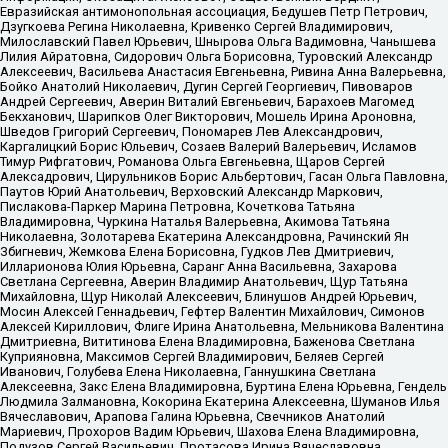
Евразийская антимонопольная ассоциация, Бедушев Петр Петрович,
Дзугкоева Регина Николаевна, Кривенко Сергей Владимирович,
Милославский Павел Юрьевич, Шнырова Ольга Вадимовна, Чанышева
Лилия Айратовна, Сидорович Ольга Борисовна, Туровский Александр
Алексеевич, Васильева Анастасия Евгеньевна, Ривина Анна Валерьевна,
Бойко Анатолий Николаевич, Дугин Сергей Георгиевич, Пивоваров
Андрей Сергеевич, Аверин Виталий Евгеньевич, Барахоев Магомед
Бекханович, Шарипков Олег Викторович, Мошель Ирина Ароновна,
Шведов Григорий Сергеевич, Пономарев Лев Александрович,
Каргалицкий Борис Юльевич, Созаев Валерий Валерьевич, Исламов
Тимур Рифгатович, Романова Ольга Евгеньевна, Щаров Сергей
Алексадрович, Цирульников Борис Альбертович, Гасан Ольга Павловна,
Паутов Юрий Анатольевич, Верховский Александр Маркович,
Пислакова-Паркер Марина Петровна, Кочеткова Татьяна
Владимировна, Чуркина Наталья Валерьевна, Акимова Татьяна
Николаевна, Золотарева Екатерина Александровна, Рачинский Ян
Збигневич, Жемкова Елена Борисовна, Гудков Лев Дмитриевич,
Илларионова Юлия Юрьевна, Саранг Анна Васильевна, Захарова
Светлана Сергеевна, Аверин Владимир Анатольевич, Щур Татьяна
Михайловна, Щур Николай Алексеевич, Блинушов Андрей Юрьевич,
Мосин Алексей Геннадьевич, Гефтер Валентин Михайлович, Симонов
Алексей Кириллович, Флиге Ирина Анатольевна, Мельникова Валентина
Дмитриевна, Вититинова Елена Владимировна, Баженова Светлана
Куприяновна, Максимов Сергей Владимирович, Беляев Сергей
Иванович, Голубева Елена Николаевна, Ганнушкина Светлана
Алексеевна, Закс Елена Владимировна, Буртина Елена Юрьевна, Гендель
Людмила Залмановна, Кокорина Екатерина Алексеевна, Шуманов Илья
Вячеславович, Арапова Галина Юрьевна, Свечников Анатолий
Мариевич, Прохоров Вадим Юрьевич, Шахова Елена Владимировна,
Подузов Сергей Васильевич, Протасова Ирина Вячеславовна,