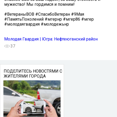
мужество! Мы гордимся и помним! ️
#ВетераныВОВ #СпасибоВетеран #9Мая
#ПамятьПоколений #мгернр #мгер86 #мгер
#молодаягвардия #молодежьнр
Молодая Гвардия | Югра: Нефтеюганский район
37
ПОДЕЛИТЕСЬ НОВОСТЯМИ С
ЖИТЕЛЯМИ ГОРОДА