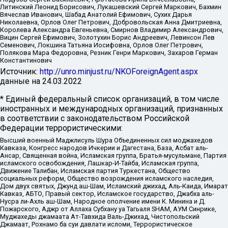
Литинский Леонид Борисович, Лукашевский Сергей Маркович, Бахмин
Вячеслав Иванович, Шабад Анатолий Ефимович, Сухих Дарья
Николаевна, Орлов Олег Петрович, Добровольская Анна Дмитриевна,
Королева Александра Евгеньевна, Смирнов Владимир Александрович,
Вицин Сергей Ефимович, Золотухин Борис Андреевич, Левинсон Лев
Семенович, Локшина Татьяна Иосифовна, Орлов Олег Петрович,
Полякова Мара Федоровна, Резник Генри Маркович, Захаров Герман
Константинович
Источник:
http://unro.minjust.ru/NKOForeignAgent.aspx
данные на
24.03.2022
* Единый федеральный список организаций, в том числе
иностранных и международных организаций, признанных
в соответствии с законодательством Российской
Федерации террористическими:
Высший военный Маджлисуль Шура Объединенных сил моджахедов
Кавказа, Конгресс народов Ичкерии и Дагестана, База, Асбат аль-
Ансар, Священная война, Исламская группа, Братья-мусульмане, Партия
исламского освобождения, Лашкар-И-Тайба, Исламская группа,
Движение Талибан, Исламская партия Туркестана, Общество
социальных реформ, Общество возрождения исламского наследия,
Дом двух святых, Джунд аш-Шам, Исламский джихад, Аль-Каида, Имарат
Кавказ, АБТО, Правый сектор, Исламское государство, Джабха аль-
Нусра ли-Ахль аш-Шам, Народное ополчение имени К. Минина и Д.
Пожарского, Аджр от Аллаха Субхану уа Тагьаля SHAM, АУМ Синрике,
Муджахеды джамаата Ат-Тавхида Валь-Джихад, Чистопольский
Джамаат, Рохнамо ба суи давлати исломи, Террористическое