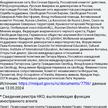
Академическая сеть Восточная Европа, Российский комитет действия,
РЭНД корпорейшн, Русская Америка за демократию в России,
Настоящая Россия, Глобальная сеть журналистов-расследователей,
Служба поддержки, Свободная Россия Берлин, Свободная Россия
Северный Рейн-Вестфалия, Фонд глобальной помощи, Антивоенный
комитет России, Russie-Libertes, La Asocicion de Rusos Libres, Союз за
возвращение Северных территорий, Крымскотатарский Ресурсный
Центр, Глобальный союз IndustriALL, Russian Election Monitor, Article 19,
Мнение медиа, Федерация анархического черного креста, Радио
Свободная Европа, Германское общество изучения Восточной Европы,
Фонд имени Фридриха Эберта, XZ gGmbH, Мобильная академия
поддержки гендерной демократии и миротворчества, Форум имени
Льва Копелева, American Councils for International Education, Cultural
Vistas, Institute of International Education, Антивоенное движение Антальи,
Открытый диалог, Школа международных отношений и
государственной политики им Питера Мунка, Российско-канадский
демократический альянс, Школа международных отношений им
Нормана Патерсона, Центр Гражданских Свобод, Фонд Бориса Немцова
за Свободу, Фонд имени Фридриха Науманна за свободу, Феминистское
антивоенное сопротивление, Комитет независимости Ингушетии,
Прометей, Stop Occupation of Karelia, Вернись живым, Фридом Хаус,
СОТА медиа, Либерально-демократическая Лига Украины
Источник:
https://minjust.gov.ru/ru/documents/7756/
данные
на
13.05.2024
* Сведения реестра НКО, выполняющих функции
иностранного агента:
Лилит, Правозащитная группа Гражданин.Армия.Право, Нижегородский