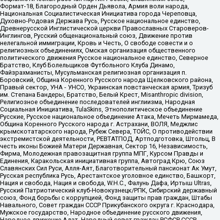
Формат-18, Благородный Орден Дьявола, Армия воли народа,
Национальная Социалистическая Инициатива города Череповца,
Духовно-Родовая Держава Русь, Русское национальное единство,
Древнерусской Инглистической церкви Православных Староверов-
Инглингов, Русский общенациональный союз, Движение против
нелегальной иммиграции, Кровь и Честь, О свободе совести и о
религиозных объединениях, Омская организация общественного
политического движения Русское национальное единство, Северное
Братство, Клуб Болельщиков Футбольного Клуба Динамо,
Файзрахманисты, Мусульманская религиозная организация п.
Боровский, Община Коренного Русского народа Щелковского района,
Правый сектор, УНА - УНСО, Украинская повстанческая армия, Тризуб
им. Степана Бандеры, Братство, Белый Крест, Misanthropic division,
Религиозное объединение последователей инглиизма, Народная
Социальная Инициатива, TulaSkins, Этнополитическое объединение
Русские, Русское национальное объединение Атака, Мечеть Мирмамеда,
Община Коренного Русского народа г. Астрахани, ВОЛЯ, Меджлис
крымскотатарского народа, Рубеж Севера, ТОЙС, О противодействии
экстремистской деятельности, РЕВТАТПОД, Артподготовка, Штольц, В
честь иконы Божией Матери Державная, Сектор 16, Независимость,
Фирма, Молодежная правозащитная группа МПГ, Курсом Правды и
Единения, Каракольская инициативная группа, Автоград Крю, Союз
Славянских Сил Руси, Алля-Аят, Благотворительный пансионат Ак Умут,
Русская республика Русь, Арестантское уголовное единство, Башкорт,
Нация и свобода, Нация и свобода, W.H.С., Фалунь Дафа, Иртыш Ultras,
Русский Патриотический клуб-Новокузнецк/РПК, Сибирский державный
союз, Фонд борьбы с коррупцией, Фонд защиты прав граждан, Штабы
Навального, Совет граждан СССР Прикубанского округа г. Краснодара,
Мужское государство, Народное объединение русского движения,
Народное движение Адат, Народный совет граждан РСФСР СССР