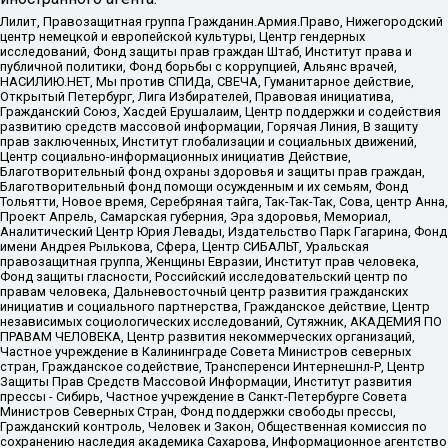
Лилит, Правозащитная группа Гражданин.Армия.Право, Нижегородский
центр немецкой и европейской культуры, Центр гендерных
исследований, Фонд защиты прав граждан Штаб, Институт права и
публичной политики, Фонд борьбы с коррупцией, Альянс врачей,
НАСИЛИЮ.НЕТ, Мы против СПИДа, СВЕЧА, Гуманитарное действие,
Открытый Петербург, Лига Избирателей, Правовая инициатива,
Гражданский Союз, Хасдей Ерушалаим, Центр поддержки и содействия
развитию средств массовой информации, Горячая Линия, В защиту
прав заключенных, Институт глобализации и социальных движений,
Центр социально-информационных инициатив Действие,
Благотворительный фонд охраны здоровья и защиты прав граждан,
Благотворительный фонд помощи осужденным и их семьям, Фонд
Тольятти, Новое время, Серебряная тайга, Так-Так-Так, Сова, центр Анна,
Проект Апрель, Самарская губерния, Эра здоровья, Мемориал,
Аналитический Центр Юрия Левады, Издательство Парк Гагарина, Фонд
имени Андрея Рылькова, Сфера, Центр СИБАЛЬТ, Уральская
правозащитная группа, Женщины Евразии, Институт прав человека,
Фонд защиты гласности, Российский исследовательский центр по
правам человека, Дальневосточный центр развития гражданских
инициатив и социального партнерства, Гражданское действие, Центр
независимых социологических исследований, Сутяжник, АКАДЕМИЯ ПО
ПРАВАМ ЧЕЛОВЕКА, Центр развития некоммерческих организаций,
Частное учреждение в Калининграде Совета Министров северных
стран, Гражданское содействие, Трансперенси Интернешнл-Р, Центр
Защиты Прав Средств Массовой Информации, Институт развития
прессы - Сибирь, Частное учреждение в Санкт-Петербурге Совета
Министров Северных Стран, Фонд поддержки свободы прессы,
Гражданский контроль, Человек и Закон, Общественная комиссия по
сохранению наследия академика Сахарова, Информационное агентство