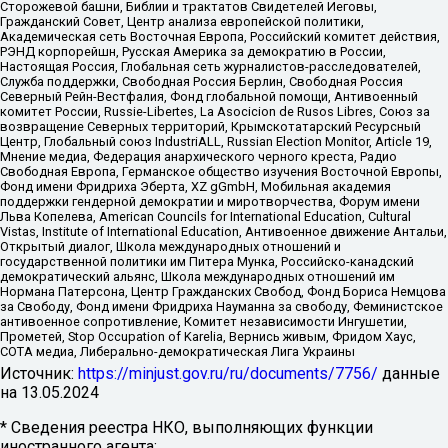
Сторожевой башни, Библии и трактатов Свидетелей Иеговы,
Гражданский Совет, Центр анализа европейской политики,
Академическая сеть Восточная Европа, Российский комитет действия,
РЭНД корпорейшн, Русская Америка за демократию в России,
Настоящая Россия, Глобальная сеть журналистов-расследователей,
Служба поддержки, Свободная Россия Берлин, Свободная Россия
Северный Рейн-Вестфалия, Фонд глобальной помощи, Антивоенный
комитет России, Russie-Libertes, La Asocicion de Rusos Libres, Союз за
возвращение Северных территорий, Крымскотатарский Ресурсный
Центр, Глобальный союз IndustriALL, Russian Election Monitor, Article 19,
Мнение медиа, Федерация анархического черного креста, Радио
Свободная Европа, Германское общество изучения Восточной Европы,
Фонд имени Фридриха Эберта, XZ gGmbH, Мобильная академия
поддержки гендерной демократии и миротворчества, Форум имени
Льва Копелева, American Councils for International Education, Cultural
Vistas, Institute of International Education, Антивоенное движение Антальи,
Открытый диалог, Школа международных отношений и
государственной политики им Питера Мунка, Российско-канадский
демократический альянс, Школа международных отношений им
Нормана Патерсона, Центр Гражданских Свобод, Фонд Бориса Немцова
за Свободу, Фонд имени Фридриха Науманна за свободу, Феминистское
антивоенное сопротивление, Комитет независимости Ингушетии,
Прометей, Stop Occupation of Karelia, Вернись живым, Фридом Хаус,
СОТА медиа, Либерально-демократическая Лига Украины
Источник:
https://minjust.gov.ru/ru/documents/7756/
данные
на
13.05.2024
* Сведения реестра НКО, выполняющих функции
иностранного агента: