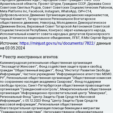
Архангельской области, Проект Штурм, Граждане СССР, Держава Союз
Советских Светлых Родов, Совет Советских Социалистических Районов,
Meta Platforms Inc, Facebook, Instagram, WhatsApp, СИЧ-С14,
Добровольческое Движение Организации украинских националистов,
Черный Комитет, Татарстанское Региональное Всетатарское
общественное движение, Невоград, Молодежное Демократическое
Движение Весна, Верховный Совет Татарской Автономной Советской
Социалистической Республики, Конгресс ойрат-калмыцкого народа,
Исполнительный комитет совета народных депутатов Красноярского
края, Этническое национальное объединение, ЛГБТ, Я.МЫ Сергей Фургал
Источник:
https://minjust.gov.ru/ru/documents/7822/
данные
на
03.05.2024
* Реестр иностранных агентов:
Калининградская региональная общественная организация "Экозащита!-Женсовет", Фонд содействия защите прав и свобод граждан "Общественный вердикт", Фонд "Институт Развития Свободы Информации", Частное учреждение "Информационное агентство МЕМО. РУ", Региональная общественная организация "Общественная комиссия по сохранению наследия академика Сахарова", Фонд поддержки свободы прессы, Санкт-Петербургская общественная правозащитная организация "Гражданский контроль", Межрегиональная общественная организация "Информационно-просветительский центр "Мемориал", Региональный Фонд "Центр Защиты Прав Средств Массовой Информации", с 05.12.2023 Фонд "Центр Защиты Прав Средств массовой информации", Региональная общественная благотворительная организация помощи беженцам и мигрантам "Гражданское содействие", Негосударственное образовательное учреждение дополнительного профессионального образования (повышение квалификации) специалистов "АКАДЕМИЯ ПО ПРАВАМ ЧЕЛОВЕКА", Свердловская региональная общественная организация "Сутяжник", Автономная некоммерческая организация "Центр независимых социологических исследований", Союз общественных объединений "Российский исследовательский центр по правам человека", Региональное общественное учреждение научно-информационный центр "МЕМОРИАЛ", Некоммерческая организация "Фонд защиты гласности", Автономная некоммерческая организация "Институт прав человека", Городская общественная организация "Екатеринбургское общество "МЕМОРИАЛ", Городская общественная организация "Рязанское историко-просветительское и правозащитное общество "Мемориал" (Рязанский Мемориал), Челябинский региональный орган общественной самодеятельности – женское общественное объединение "Женщины Евразии", Челябинский региональный орган общественной самодеятельности "Уральская правозащитная группа", Фонд содействия защите здоровья и социальной справедливости имени Андрея Рылькова, Автономная Некоммерческая Организация "Аналитический Центр Юрия Левады", Автономная некоммерческая организация социальной поддержки населения "Проект Апрель", Региональная общественная организация помощи женщинам и детям, находящимся в кризисной ситуации "Информационно-методический центр "Анна", Фонд содействия развитию массовых коммуникаций и правовому просвещению "Так-так-Так", Фонд содействия устойчивому развитию "Серебряная тайга", Свердловский региональный общественный фонд социальных проектов "Новое время", "Idel.Реалии", Кавказ.Реалии, Крым.Реалии, Телеканал Настоящее Время, Татаро-башкирская служба Радио Свобода (Azatliq Radiosi), Радио Свободная Европа/Радио Свобода (PCE/PC), "Сибирь.Реалии", "Фактограф", Благотворительный фонд помощи осужденным и их семьям, Автономная некоммерческая организация "Институт глобализации и социальных движений", Фонд "В защиту прав заключенных", Частное учреждение "Центр поддержки и содействия развитию средств массовой информации", Пензенский региональный общественный благотворительный фонд "Гражданский союз", "Север.Реалии", Некоммерческая организация Фонд "Правовая инициатива", Общество с ограниченной ответственностью "Радио Свободная Европа/Радио Свобода", Чешское информационное агентство "MEDIUM-ORIENT", Красноярская региональная общественная организация "Мы против СПИДа", Камалягин Денис Николаевич, Маркелов Сергей Евгеньевич, Пономарев Лев Александрович, Савицкая Людмила Алексеевна, Автономная некоммерческая организация "Центр по работе с проблемой насилия "НАСИЛИЮ.НЕТ", Межрегиональный профессиональный союз работников здравоохранения "Альянс врачей", Юридическое лицо, зарегистрированное в Латвийской Республике, SIA "Medusa Project" (регистрационный номер 40103797863, дата регистрации 10.06.2014), Некоммерческая организация "Фонд по борьбе с коррупцией", Автономная некоммерческая организация "Институт права и публичной политики", Баданин Роман Сергеевич, Гликин Максим Александрович, Железнова Мария Михайловна, Лукьянова Юлия Сергеевна, Маетная Елизавета Витальевна, Маняхин Петр Борисович, Чуракова Ольга Владимировна, Ярош Юлия Петровна, Юридическое лицо "The Insider SIA", зарегистрированное в Риге, Латвийская Республика (дата регистрации 26.06.2015), являющееся администратором доменного имени интернет-издания "The Insider SIA", https://theins.ru, Постернак Алексей Евгеньевич, Рубин Михаил Аркадьевич, Анин Роман Александрович, Юридическое лицо Istories fonds, зарегистрированное в Латвийской Республике (регистрационный номер 50008295751, дата регистрации 24.02.2020), Великовский Дмитрий Александрович, Долинина Ирина Николаевна, Мароховская Алеся Алексеевна, Шлейнов Роман Юрьевич, Шмагун Олеся Валентиновна, Общество с ограниченной ответственностью "Альтаир 2021", Общество с ограниченной ответственностью "Вега 2021", Общество с ограниченной ответственностью "Главный редактор 2021", Общество с ограниченной ответственностью "Ромашки монолит", Важенков Артем Валерьевич, Ивановская областная общественная организация "Центр гендерных исследований", Гурман Юрий Альбертович, Медиапроект "ОВД-Инфо", Егоров Владимир Владимирович, Жилинский Владимир Александрович, Общество с ограниченной ответственностью "ЗП", Иванова София Юрьевна, Карезина Инна Павловна, Кильтау Екатерина Викторовна, Петров Алексей Викторович, Пискунов Сергей Евгеньевич, Смирнов Сергей Сергеевич, Тихонов Михаил Сергеевич, Общество с ограниченной ответственностью "ЖУРНАЛИСТ-ИНОСТРАННЫЙ АГЕНТ", Арапова Галина Юрьевна, Вольтская Татьяна Анатольевна, Американская компания "Mason G.E.S. Anonymous Foundation" (США), являющаяся владельцем интернет-издания https://mnews.world/, Компания "Stichting Bellingcat", зарегистрированная в Нидерландах (дата регистрации 11.07.2018), Захаров Андрей Вячеславович, Клепиковская Екатерина Дмитриевна, Общество с ограниченной ответственностью "МЕМО", Перл Роман Александрович, Симонов Евгений Алексеевич, Соловьева Елена Анатольевна, Сотников Даниил Владимирович, Сурначева Елизавета Дмитриевна, Автономная некоммерческая организация по защите прав человека и информированию населения "Якутия – Наше Мнение", Общество с ограниченной ответственностью "Москоу диджитал медиа", с 26.01.2023 Общество с ограниченной ответственностью "Чайка Белые сады", Ветошкина Валерия Валерьевна, Заговора Максим Александрович, Межрегиональное общественное движение "Российская ЛГБТ - сеть", Оленичев Максим Владимирович, Павлов Иван Юрьевич, Скворцова Елена Сергеевна, Общество с ограниченной ответственностью "Как бы инагент", Кочетков Игорь Викторович, Общество с ограниченной ответственностью "Честные выборы", Еланчик Олег Александрович, Общество с ограниченной ответственностью "Нобелевский призыв", Гималова Регина Эмилевна, Григорьев Андрей Валерьевич, Григорьева Алина Александровна, Ассоциация по содействию защите прав призывников, альтернативнослужащих и военнослужащих "Правозащитная группа "Гражданин.Армия.Право", Хисамова Регина Фаритовна, Автономная некоммерческая организация по реализации социально-правовых программ "Лилит", Дальневосточное общественное движение "Маяк", Санкт-Петербургская ЛГБТ-инициативная группа "Выход", Инициативная группа ЛГБТ+ "Реверс", Алексеев Андрей Викторович, Бекбулатова Таисия Львовна, Беляев Иван Михайлович, Владыкина Елена Сергеевна, Гельман Марат Александрович, Никульшина Вероника Юрьевна, Толоконникова Надежда Андреевна, Шендерович Виктор Анатольевич, Общество с ограниченной ответственностью "Данное сообщение", Общество с ограниченной ответственностью Издательский дом "Новая глава", Айнбиндер Александра Александровна, Московский комьюнити-центр для ЛГБТ+инициатив, Благотворительный фонд развития филантропии, Deutsche Welle (Германия, Kurt-Schumacher-Strasse 3, 53113 Bonn), Борзунова Мария Михайловна, Воробьев Виктор Викторович, Голубева Анна Львовна, Константинова Алла Михайловна, Малкова Ирина Владимировна, Мурадов Мурад Абдулгалимович, Осетинская Елизавета Николаевна, Понасенков Евгений Николаевич, Ганапольский Матвей Юрьевич, Киселев Евгений Алексеевич, Борухович Ирина Григорьевна, Дремин Иван Тимофеевич, Дубровский Дмитрий Викторович, Красноярская региональная общественная организация поддержки и развития альтернативных образовательных технологий и межкультурных коммуникаций "ИНТЕРРА", Маяковская Екатерина Алексеевна, Фейгин Марк Захарович, Филимонов Андрей Викторович, Дзугкоева Регина Николаевна, Доброхотов Роман Александрович, Дудь Юрий Александрович, Елкин Сергей Владимирович, Кругликов Кирилл Игоревич, Сабунаева Мария Леонидовна, Семенов Алексей Владимирович, Шаинян Карен Багратович, Шульман Екатерина Михайловна, Асафьев Артур Валерьевич, Вахштайн Виктор Семенович, Венедиктов Алексей Алексеевич, Лушникова Екатерина Евгеньевна, Волков Леонид Михайлович, Невзоров Александр Глебович, Пархоменко Сергей Борисович, Сироткин Ярослав Николаевич, Кара-Мурза Владимир Владимирович, Баранова Наталья Владимировна, Гозман Леонид Яковлевич, Кагарлицкий Борис Юльевич, Климарев Михаил Валерьевич, Милов Владимир Станиславович, Автономная некоммерческая организация Краснодарский центр современного искусства "Типография", Моргенштерн Алишер Тагирович, Соболь Любовь Эдуардовна, Общество с ограниченной ответственностью "ЛИЗА НОРМ", Каспаров Гарри Кимович, Ходорковский Михаил Борисович, Общество с ограниченной ответственностью "Апрельские тезисы", Данилович Ирина Брониславовна, Кашин Олег Владимирович, Петров Николай Владимирович, Пивоваров Алексей Владимирович, Соколов Михаил Владимирович, Цветкова Юлия Владимировна, Чичваркин Евгений Александрович, Комитет против пыток/Команда против пыток, Общество с ограниченной ответственностью "Первый научный", Общество с ограниченной ответственностью "Вертолет и ко", Белоцерковская Вероника Борисовна, Кац Максим Евгеньевич, Лазарева Татьяна Юрьевна, Шаведдинов Руслан Табризович, Яшин Илья Валерьевич, Общество с ограниченной ответственностью "Иноагент ААВ", Алешковский Дмитрий Петрович, Альбац Евгения Марковна, Быков Дмитрий Львович, Галямина Юлия Евгеньевна, Лойко Сергей Леонидович, Мартынов Кирилл Константинович, Медведев Сергей Александрович, Крашенинников Федор Геннадиевич, Гордеева Катерина Вл