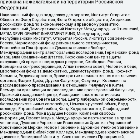
признана нежелательной на территории Российской
Федерации:
Национальный фонд в поддержку демократии, Институт Открытое
Общество Фонд Содействия, Фонд Открытое общество, Американо-
российский фонд по экономическому и правовому развитию,
Национальный Демократический Институт Международных Отношений,
MEDIA DEVELOPMENT INVESTMENT FUND, Международный
Республиканский Институт, Открытая Россия, Институт современной
России, Черноморский фонд регионального сотрудничества,
Европейская Платформа за Демократические Выборы,
Международный центр электоральных исследований, Германский фонд
Маршалла Соединенных Штатов, Тихоокеанский центр защиты
окружающей среды и природных ресурсов, Свободная Россия,
Всемирный конгресс украинцев, Атлантический совет, Человек в беде,
Европейский фонд за демократию, Джеймстаунский фонд, Прожект
Хармони, Родники дракона, Врачи против насильственного извлечения
органов, Фалунь Дафа, Друзья Фалуньгун, Фалуньгун, Коалиция по
расследованию преследования в отношении Фалуньгун в Китае,
Всемирная организация по расследованию преследований Фалуньгун,
Пражский гражданский центр, Ассоциация школ политических
исследований при Совете Европы, Центр либеральной современности,
Форум русскоязычных европейцев, Немецко-русский обмен, Бард
колледж, Европейский выбор, Фонд Ходорковского, Оксфордский
российский фонд, Фонд Будущее России, Компания свободы
информации, Проект Медиа, Международное партнерство за права
человека, Духовное Управление Евангельских Христиан Украинской
Христианской Церкви, Новое Поколение, Духовное Учебное Заведение
Международный Библейский Колледж, Международное христианское
движение, Всемирный Институт Саентологических Предприятий,