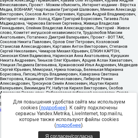
Для повышения удобства сайта мы используем
Источник:
https://minjust.gov.ru/uploaded/files/reestr-
cookies (
подробнее
). К сайту подключены
inostrannyih-agentov-22-03-2024.pdf
данные на
22.03.2024
сервисы Yandex.Metrika, LiveInternet, top.mail.ru,
которые также используют файлы cookies
Разработка -
(
подробнее
).
Я согласен/согласна