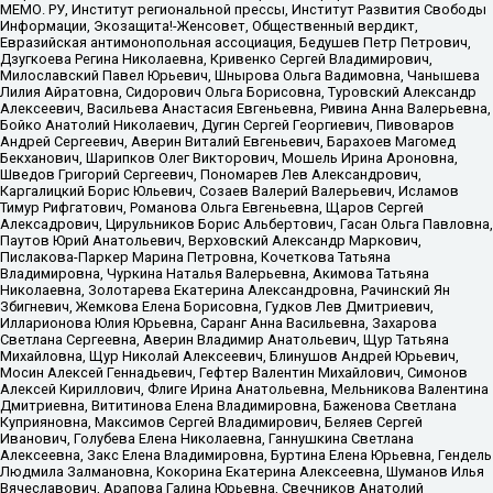
МЕМО. РУ, Институт региональной прессы, Институт Развития Свободы
Информации, Экозащита!-Женсовет, Общественный вердикт,
Евразийская антимонопольная ассоциация, Бедушев Петр Петрович,
Дзугкоева Регина Николаевна, Кривенко Сергей Владимирович,
Милославский Павел Юрьевич, Шнырова Ольга Вадимовна, Чанышева
Лилия Айратовна, Сидорович Ольга Борисовна, Туровский Александр
Алексеевич, Васильева Анастасия Евгеньевна, Ривина Анна Валерьевна,
Бойко Анатолий Николаевич, Дугин Сергей Георгиевич, Пивоваров
Андрей Сергеевич, Аверин Виталий Евгеньевич, Барахоев Магомед
Бекханович, Шарипков Олег Викторович, Мошель Ирина Ароновна,
Шведов Григорий Сергеевич, Пономарев Лев Александрович,
Каргалицкий Борис Юльевич, Созаев Валерий Валерьевич, Исламов
Тимур Рифгатович, Романова Ольга Евгеньевна, Щаров Сергей
Алексадрович, Цирульников Борис Альбертович, Гасан Ольга Павловна,
Паутов Юрий Анатольевич, Верховский Александр Маркович,
Пислакова-Паркер Марина Петровна, Кочеткова Татьяна
Владимировна, Чуркина Наталья Валерьевна, Акимова Татьяна
Николаевна, Золотарева Екатерина Александровна, Рачинский Ян
Збигневич, Жемкова Елена Борисовна, Гудков Лев Дмитриевич,
Илларионова Юлия Юрьевна, Саранг Анна Васильевна, Захарова
Светлана Сергеевна, Аверин Владимир Анатольевич, Щур Татьяна
Михайловна, Щур Николай Алексеевич, Блинушов Андрей Юрьевич,
Мосин Алексей Геннадьевич, Гефтер Валентин Михайлович, Симонов
Алексей Кириллович, Флиге Ирина Анатольевна, Мельникова Валентина
Дмитриевна, Вититинова Елена Владимировна, Баженова Светлана
Куприяновна, Максимов Сергей Владимирович, Беляев Сергей
Иванович, Голубева Елена Николаевна, Ганнушкина Светлана
Алексеевна, Закс Елена Владимировна, Буртина Елена Юрьевна, Гендель
Людмила Залмановна, Кокорина Екатерина Алексеевна, Шуманов Илья
Вячеславович, Арапова Галина Юрьевна, Свечников Анатолий