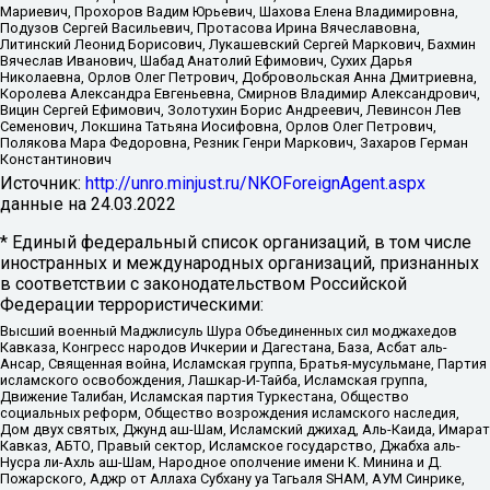
Мариевич, Прохоров Вадим Юрьевич, Шахова Елена Владимировна,
Подузов Сергей Васильевич, Протасова Ирина Вячеславовна,
Литинский Леонид Борисович, Лукашевский Сергей Маркович, Бахмин
Вячеслав Иванович, Шабад Анатолий Ефимович, Сухих Дарья
Николаевна, Орлов Олег Петрович, Добровольская Анна Дмитриевна,
Королева Александра Евгеньевна, Смирнов Владимир Александрович,
Вицин Сергей Ефимович, Золотухин Борис Андреевич, Левинсон Лев
Семенович, Локшина Татьяна Иосифовна, Орлов Олег Петрович,
Полякова Мара Федоровна, Резник Генри Маркович, Захаров Герман
Константинович
Источник:
http://unro.minjust.ru/NKOForeignAgent.aspx
данные на
24.03.2022
* Единый федеральный список организаций, в том числе
иностранных и международных организаций, признанных
в соответствии с законодательством Российской
Федерации террористическими:
Высший военный Маджлисуль Шура Объединенных сил моджахедов
Кавказа, Конгресс народов Ичкерии и Дагестана, База, Асбат аль-
Ансар, Священная война, Исламская группа, Братья-мусульмане, Партия
исламского освобождения, Лашкар-И-Тайба, Исламская группа,
Движение Талибан, Исламская партия Туркестана, Общество
социальных реформ, Общество возрождения исламского наследия,
Дом двух святых, Джунд аш-Шам, Исламский джихад, Аль-Каида, Имарат
Кавказ, АБТО, Правый сектор, Исламское государство, Джабха аль-
Нусра ли-Ахль аш-Шам, Народное ополчение имени К. Минина и Д.
Пожарского, Аджр от Аллаха Субхану уа Тагьаля SHAM, АУМ Синрике,