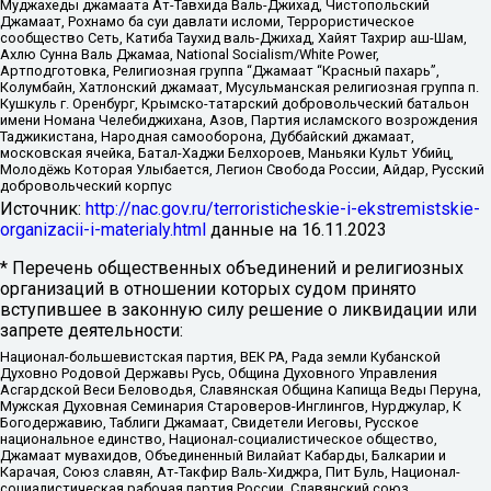
Муджахеды джамаата Ат-Тавхида Валь-Джихад, Чистопольский
Джамаат, Рохнамо ба суи давлати исломи, Террористическое
сообщество Сеть, Катиба Таухид валь-Джихад, Хайят Тахрир аш-Шам,
Ахлю Сунна Валь Джамаа, National Socialism/White Power,
Артподготовка, Религиозная группа “Джамаат “Красный пахарь”,
Колумбайн, Хатлонский джамаат, Мусульманская религиозная группа п.
Кушкуль г. Оренбург, Крымско-татарский добровольческий батальон
имени Номана Челебиджихана, Азов, Партия исламского возрождения
Таджикистана, Народная самооборона, Дуббайский джамаат,
московская ячейка, Батал-Хаджи Белхороев, Маньяки Культ Убийц,
Молодёжь Которая Улыбается, Легион Свобода России, Айдар, Русский
добровольческий корпус
Источник:
http://nac.gov.ru/terroristicheskie-i-ekstremistskie-
organizacii-i-materialy.html
данные на
16.11.2023
* Перечень общественных объединений и религиозных
организаций в отношении которых судом принято
вступившее в законную силу решение о ликвидации или
запрете деятельности:
Национал-большевистская партия, ВЕК РА, Рада земли Кубанской
Духовно Родовой Державы Русь, Община Духовного Управления
Асгардской Веси Беловодья, Славянская Община Капища Веды Перуна,
Мужская Духовная Семинария Староверов-Инглингов, Нурджулар, К
Богодержавию, Таблиги Джамаат, Свидетели Иеговы, Русское
национальное единство, Национал-социалистическое общество,
Джамаат мувахидов, Объединенный Вилайат Кабарды, Балкарии и
Карачая, Союз славян, Ат-Такфир Валь-Хиджра, Пит Буль, Национал-
социалистическая рабочая партия России, Славянский союз,