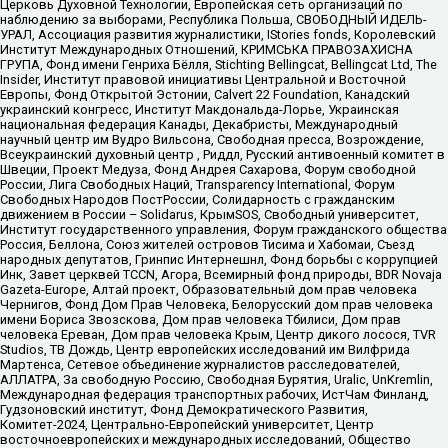
Церковь Духовной Технологии, Европейская сеть организаций по
наблюдению за выборами, Республика Польша, СВОБОДНЫЙ ИДЕЛЬ-
УРАЛ, Ассоциация развития журналистики, IStories fonds, Королевский
Институт Международных Отношений, КРИМСЬКА ПРАВОЗАХИСНА
ГРУПА, Фонд имени Генриха Бёлля, Stichting Bellingcat, Bellingcat Ltd, The
Insider, Институт правовой инициативы Центральной и Восточной
Европы, Фонд Открытой Эстонии, Calvert 22 Foundation, Канадский
украинский конгресс, Институт Макдональда-Лорье, Украинская
национальная федерация Канады, Декабристы, Международный
научный центр им Вудро Вильсона, Свободная пресса, Возрождение,
Всеукраинский духовный центр , Риддл, Русский антивоенный комитет в
Швеции, Проект Медуза, Фонд Андрея Сахарова, Форум свободной
России, Лига Свободных Наций, Transparеncy International, Форум
Свободных Народов ПостРоссии, Солидарность с гражданским
движением в России – Solidarus, КрымSOS, Свободный университет,
Институт государственного управления, Форум гражданского общества
Россия, Беллона, Союз жителей островов Тисима и Хабомаи, Съезд
народных депутатов, Гринпис Интернешнл, Фонд борьбы с коррупцией
Инк, Завет церквей TCCN, Агора, Всемирный фонд природы, BDR Novaja
Gazeta-Europe, Алтай проект, Образовательный дом прав человека
Чернигов, Фонд Дом Прав Человека, Белорусский дом прав человека
имени Бориса Звозскова, Дом прав человека Тбилиси, Дом прав
человека Ереван, Дом прав человека Крым, Центр дикого лосося, TVR
Studios, ТВ Дождь, Центр европейских исследований им Вилфрида
Мартенса, Сетевое объединение журналистов расследователей,
АЛЛАТРА, За свободную Россию, Свободная Бурятия, Uralic, UnKremlin,
Международная федерация транспортных рабочих, ИстЧам Финланд,
Гудзоновский институт, Фонд Демократического Развития,
Комитет-2024, Центрально-Европейский университет, Центр
восточноевропейских и международных исследований, Общество