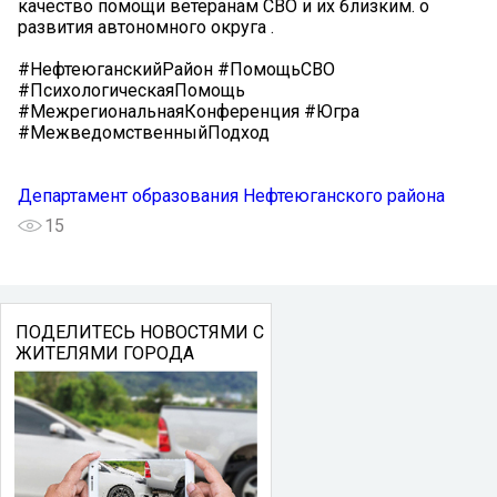
качество помощи ветеранам СВО и их близким. о
развития автономного округа .
#НефтеюганскийРайон #ПомощьСВО
#ПсихологическаяПомощь
#МежрегиональнаяКонференция #Югра
#МежведомственныйПодход
Департамент образования Нефтеюганского района
15
ПОДЕЛИТЕСЬ НОВОСТЯМИ С
ЖИТЕЛЯМИ ГОРОДА