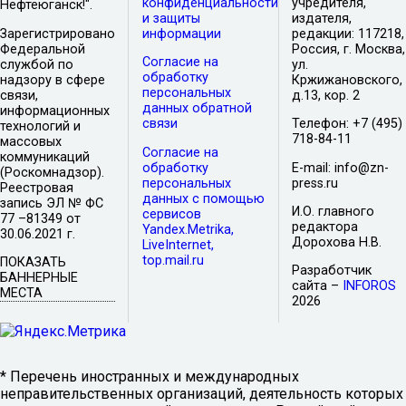
конфиденциальности
учредителя,
Нефтеюганск!".
и защиты
издателя,
Зарегистрировано
информации
редакции: 117218,
Федеральной
Россия, г. Москва,
Согласие на
службой по
ул.
обработку
надзору в сфере
Кржижановского,
персональных
связи,
д.13, кор. 2
данных обратной
информационных
связи
Телефон: +7 (495)
технологий и
718-84-11
массовых
Согласие на
коммуникаций
обработку
E-mail: info@zn-
(Роскомнадзор).
персональных
press.ru
Реестровая
данных с помощью
запись ЭЛ № ФС
И.О. главного
сервисов
77 –81349 от
редактора
Yandex.Metrika,
30.06.2021 г.
Дорохова Н.В.
LiveInternet,
top.mail.ru
ПОКАЗАТЬ
Разработчик
БАННЕРНЫЕ
сайта –
INFOROS
МЕСТА
2026
* Перечень иностранных и международных
неправительственных организаций, деятельность которых