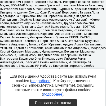
Для повышения удобства сайта мы используем
Источник:
https://minjust.gov.ru/uploaded/files/reestr-
cookies (
подробнее
). К сайту подключены
inostrannyih-agentov-22-03-2024.pdf
данные на
22.03.2024
сервисы Yandex.Metrika, LiveInternet, top.mail.ru,
которые также используют файлы cookies
Разработка -
(
подробнее
).
Я согласен/согласна