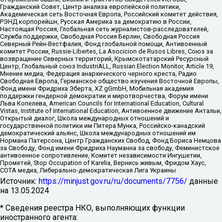
Гражданский Совет, Центр анализа европейской политики,
Академическая сеть Восточная Европа, Российский комитет действия,
РЭНД корпорейшн, Русская Америка за демократию в России,
Настоящая Россия, Глобальная сеть журналистов-расследователей,
Служба поддержки, Свободная Россия Берлин, Свободная Россия
Северный Рейн-Вестфалия, Фонд глобальной помощи, Антивоенный
комитет России, Russie-Libertes, La Asocicion de Rusos Libres, Союз за
возвращение Северных территорий, Крымскотатарский Ресурсный
Центр, Глобальный союз IndustriALL, Russian Election Monitor, Article 19,
Мнение медиа, Федерация анархического черного креста, Радио
Свободная Европа, Германское общество изучения Восточной Европы,
Фонд имени Фридриха Эберта, XZ gGmbH, Мобильная академия
поддержки гендерной демократии и миротворчества, Форум имени
Льва Копелева, American Councils for International Education, Cultural
Vistas, Institute of International Education, Антивоенное движение Антальи,
Открытый диалог, Школа международных отношений и
государственной политики им Питера Мунка, Российско-канадский
демократический альянс, Школа международных отношений им
Нормана Патерсона, Центр Гражданских Свобод, Фонд Бориса Немцова
за Свободу, Фонд имени Фридриха Науманна за свободу, Феминистское
антивоенное сопротивление, Комитет независимости Ингушетии,
Прометей, Stop Occupation of Karelia, Вернись живым, Фридом Хаус,
СОТА медиа, Либерально-демократическая Лига Украины
Источник:
https://minjust.gov.ru/ru/documents/7756/
данные
на
13.05.2024
* Сведения реестра НКО, выполняющих функции
иностранного агента: