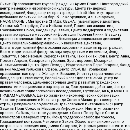
Лилит, Правозащитная группа Гражданин.Армия.Право, Нижегородский
центр немецкой и европейской культуры, Центр гендерных
исследований, Фонд защиты прав граждан Штаб, Институт права и
публичной политики, Фонд борьбы с коррупцией, Альянс врачей,
НАСИЛИЮ.НЕТ, Мы против СПИДа, СВЕЧА, Гуманитарное действие,
Открытый Петербург, Лига Избирателей, Правовая инициатива,
Гражданский Союз, Хасдей Ерушалаим, Центр поддержки и содействия
развитию средств массовой информации, Горячая Линия, В защиту
прав заключенных, Институт глобализации и социальных движений,
Центр социально-информационных инициатив Действие,
Благотворительный фонд охраны здоровья и защиты прав граждан,
Благотворительный фонд помощи осужденным и их семьям, Фонд
Тольятти, Новое время, Серебряная тайга, Так-Так-Так, Сова, центр Анна,
Проект Апрель, Самарская губерния, Эра здоровья, Мемориал,
Аналитический Центр Юрия Левады, Издательство Парк Гагарина, Фонд
имени Андрея Рылькова, Сфера, Центр СИБАЛЬТ, Уральская
правозащитная группа, Женщины Евразии, Институт прав человека,
Фонд защиты гласности, Российский исследовательский центр по
правам человека, Дальневосточный центр развития гражданских
инициатив и социального партнерства, Гражданское действие, Центр
независимых социологических исследований, Сутяжник, АКАДЕМИЯ ПО
ПРАВАМ ЧЕЛОВЕКА, Центр развития некоммерческих организаций,
Частное учреждение в Калининграде Совета Министров северных
стран, Гражданское содействие, Трансперенси Интернешнл-Р, Центр
Защиты Прав Средств Массовой Информации, Институт развития
прессы - Сибирь, Частное учреждение в Санкт-Петербурге Совета
Министров Северных Стран, Фонд поддержки свободы прессы,
Гражданский контроль, Человек и Закон, Общественная комиссия по
сохранению наследия академика Сахарова, Информационное агентство