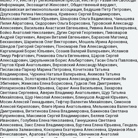
МЕМО. РУ, Институт региональной прессы, Институт Развития Свободы
Информации, Экозащита!-Женсовет, Общественный вердикт,
Евразийская антимонопольная ассоциация, Бедушев Петр Петрович,
Дзугкоева Регина Николаевна, Кривенко Сергей Владимирович,
Милославский Павел Юрьевич, Шнырова Ольга Вадимовна, Чанышева
Лилия Айратовна, Сидорович Ольга Борисовна, Туровский Александр
Алексеевич, Васильева Анастасия Евгеньевна, Ривина Анна Валерьевна,
Бойко Анатолий Николаевич, Дугин Сергей Георгиевич, Пивоваров
Андрей Сергеевич, Аверин Виталий Евгеньевич, Барахоев Магомед
Бекханович, Шарипков Олег Викторович, Мошель Ирина Ароновна,
Шведов Григорий Сергеевич, Пономарев Лев Александрович,
Каргалицкий Борис Юльевич, Созаев Валерий Валерьевич, Исламов
Тимур Рифгатович, Романова Ольга Евгеньевна, Щаров Сергей
Алексадрович, Цирульников Борис Альбертович, Гасан Ольга Павловна,
Паутов Юрий Анатольевич, Верховский Александр Маркович,
Пислакова-Паркер Марина Петровна, Кочеткова Татьяна
Владимировна, Чуркина Наталья Валерьевна, Акимова Татьяна
Николаевна, Золотарева Екатерина Александровна, Рачинский Ян
Збигневич, Жемкова Елена Борисовна, Гудков Лев Дмитриевич,
Илларионова Юлия Юрьевна, Саранг Анна Васильевна, Захарова
Светлана Сергеевна, Аверин Владимир Анатольевич, Щур Татьяна
Михайловна, Щур Николай Алексеевич, Блинушов Андрей Юрьевич,
Мосин Алексей Геннадьевич, Гефтер Валентин Михайлович, Симонов
Алексей Кириллович, Флиге Ирина Анатольевна, Мельникова Валентина
Дмитриевна, Вититинова Елена Владимировна, Баженова Светлана
Куприяновна, Максимов Сергей Владимирович, Беляев Сергей
Иванович, Голубева Елена Николаевна, Ганнушкина Светлана
Алексеевна, Закс Елена Владимировна, Буртина Елена Юрьевна, Гендель
Людмила Залмановна, Кокорина Екатерина Алексеевна, Шуманов Илья
Вячеславович, Арапова Галина Юрьевна, Свечников Анатолий