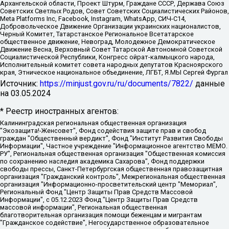
Архангельской области, Проект Штурм, Граждане СССР, Держава Союз
Советских Светлых Родов, Совет Советских Социалистических Районов,
Meta Platforms Inc, Facebook, Instagram, WhatsApp, СИЧ-С14,
Добровольческое Движение Организации украинских националистов,
Черный Комитет, Татарстанское Региональное Всетатарское
общественное движение, Невоград, Молодежное Демократическое
Движение Весна, Верховный Совет Татарской Автономной Советской
Социалистической Республики, Конгресс ойрат-калмыцкого народа,
Исполнительный комитет совета народных депутатов Красноярского
края, Этническое национальное объединение, ЛГБТ, Я.МЫ Сергей Фургал
Источник:
https://minjust.gov.ru/ru/documents/7822/
данные
на
03.05.2024
* Реестр иностранных агентов:
Калининградская региональная общественная организация "Экозащита!-Женсовет", Фонд содействия защите прав и свобод граждан "Общественный вердикт", Фонд "Институт Развития Свободы Информации", Частное учреждение "Информационное агентство МЕМО. РУ", Региональная общественная организация "Общественная комиссия по сохранению наследия академика Сахарова", Фонд поддержки свободы прессы, Санкт-Петербургская общественная правозащитная организация "Гражданский контроль", Межрегиональная общественная организация "Информационно-просветительский центр "Мемориал", Региональный Фонд "Центр Защиты Прав Средств Массовой Информации", с 05.12.2023 Фонд "Центр Защиты Прав Средств массовой информации", Региональная общественная благотворительная организация помощи беженцам и мигрантам "Гражданское содействие", Негосударственное образовательное учреждение дополнительного профессионального образования (повышение квалификации) специалистов "АКАДЕМИЯ ПО ПРАВАМ ЧЕЛОВЕКА", Свердловская региональная общественная организация "Сутяжник", Автономная некоммерческая организация "Центр независимых социологических исследований", Союз общественных объединений "Российский исследовательский центр по правам человека", Региональное общественное учреждение научно-информационный центр "МЕМОРИАЛ", Некоммерческая организация "Фонд защиты гласности", Автономная некоммерческая организация "Институт прав человека", Городская общественная организация "Екатеринбургское общество "МЕМОРИАЛ", Городская общественная организация "Рязанское историко-просветительское и правозащитное общество "Мемориал" (Рязанский Мемориал), Челябинский региональный орган общественной самодеятельности – женское общественное объединение "Женщины Евразии", Челябинский региональный орган общественной самодеятельности "Уральская правозащитная группа", Фонд содействия защите здоровья и социальной справедливости имени Андрея Рылькова, Автономная Некоммерческая Организация "Аналитический Центр Юрия Левады", Автономная некоммерческая организация социальной поддержки населения "Проект Апрель", Региональная общественная организация помощи женщинам и детям, находящимся в кризисной ситуации "Информационно-методический центр "Анна", Фонд содействия развитию массовых коммуникаций и правовому просвещению "Так-так-Так", Фонд содействия устойчивому развитию "Серебряная тайга", Свердловский региональный общественный фонд социальных проектов "Новое время", "Idel.Реалии", Кавказ.Реалии, Крым.Реалии, Телеканал Настоящее Время, Татаро-башкирская служба Радио Свобода (Azatliq Radiosi), Радио Свободная Европа/Радио Свобода (PCE/PC), "Сибирь.Реалии", "Фактограф", Благотворительный фонд помощи осужденным и их семьям, Автономная некоммерческая организация "Институт глобализации и социальных движений", Фонд "В защиту прав заключенных", Частное учреждение "Центр поддержки и содействия развитию средств массовой информации", Пензенский региональный общественный благотворительный фонд "Гражданский союз", "Север.Реалии", Некоммерческая организация Фонд "Правовая инициатива", Общество с ограниченной ответственностью "Радио Свободная Европа/Радио Свобода", Чешское информационное агентство "MEDIUM-ORIENT", Красноярская региональная общественная организация "Мы против СПИДа", Камалягин Денис Николаевич, Маркелов Сергей Евгеньевич, Пономарев Лев Александрович, Савицкая Людмила Алексеевна, Автономная некоммерческая организация "Центр по работе с проблемой насилия "НАСИЛИЮ.НЕТ", Межрегиональный профессиональный союз работников здравоохранения "Альянс врачей", Юридическое лицо, зарегистрированное в Латвийской Республике, SIA "Medusa Project" (регистрационный номер 40103797863, дата регистрации 10.06.2014), Некоммерческая организация "Фонд по борьбе с коррупцией", Автономная некоммерческая организация "Институт права и публичной политики", Баданин Роман Сергеевич, Гликин Максим Александрович, Железнова Мария Михайловна, Лукьянова Юлия Сергеевна, Маетная Елизавета Витальевна, Маняхин Петр Борисович, Чуракова Ольга Владимировна, Ярош Юлия Петровна, Юридическое лицо "The Insider SIA", зарегистрированное в Риге, Латвийская Республика (дата регистрации 26.06.2015), являющееся администратором доменного имени интернет-издания "The Insider SIA", https://theins.ru, Постернак Алексей Евгеньевич, Рубин Михаил Аркадьевич, Анин Роман Александрович, Юридическое лицо Istories fonds, зарегистрированное в Латвийской Республике (регистрационный номер 50008295751, дата регистрации 24.02.2020), Великовский Дмитрий Александрович, Долинина Ирина Николаевна, Мароховская Алеся Алексеевна, Шлейнов Роман Юрьевич, Шмагун Олеся Валентиновна, Общество с ограниченной ответственностью "Альтаир 2021", Общество с ограниченной ответственностью "Вега 2021", Общество с ограниченной ответственностью "Главный редактор 2021", Общество с ограниченной ответственностью "Ромашки монолит", Важенков Артем Валерьевич, Ивановская областная общественная организация "Центр гендерных исследований", Гурман Юрий Альбертович, Медиапроект "ОВД-Инфо", Егоров Владимир Владимирович, Жилинский Владимир Александрович, Общество с ограниченной ответственностью "ЗП", Иванова София Юрьевна, Карезина Инна Павловна, Кильтау Екатерина Викторовна, Петров Алексей Викторович, Пискунов Сергей Евгеньевич, Смирнов Сергей Сергеевич, Тихонов Михаил Сергеевич, Общество с ограниченной ответственностью "ЖУРНАЛИСТ-ИНОСТРАННЫЙ АГЕНТ", Арапова Галина Юрьевна, Вольтская Татьяна Анатольевна, Американская компания "Mason G.E.S. Anonymous Foundation" (США), являющаяся владельцем интернет-издания https://mnews.world/, Компания "Stichting Bellingcat", зарегистрированная в Нидерландах (дата регистрации 11.07.2018), Захаров Андрей Вячеславович, Клепиковская Екатерина Дмитриевна, Общество с ограниченной ответственностью "МЕМО", Перл Роман Александрович, Симонов Евгений Алексеевич, Соловьева Елена Анатольевна, Сотников Даниил Владимирович, Сурначева Елизавета Дмитриевна, Автономная некоммерческая организация по защите прав человека и информированию населения "Якутия – Наше Мнение", Общество с ограниченной ответственностью "Москоу диджитал медиа", с 26.01.2023 Общество с ограниченной ответственностью "Чайка Белые сады", Ветошкина Валерия Валерьевна, Заговора Максим Александрович, Межрегиональное общественное движение "Российская ЛГБТ - сеть", Оленичев Максим Владимирович, Павлов Иван Юрьевич, Скворцова Елена Сергеевна, Общество с ограниченной ответственностью "Как бы инагент", Кочетков Игорь Викторович, Общество с ограниченной ответственностью "Честные выборы", Еланчик Олег Александрович, Общество с ограниченной ответственностью "Нобелевский призыв", Гималова Регина Эмилевна, Григорьев Андрей Валерьевич, Григорьева Алина Александровна, Ассоциация по содействию защите прав призывников, альтернативнослужащих и военнослужащих "Правозащитная группа "Гражданин.Армия.Право", Хисамова Регина Фаритовна, Автономная некоммерческая организация по реализации социально-правовых программ "Лилит", Дальневосточное общественное движение "Маяк", Санкт-Петербургская ЛГБТ-инициативная группа "Выход", Инициативная группа ЛГБТ+ "Реверс", Алексеев Андрей Викторович, Бекбулатова Таисия Львовна, Беляев Иван Михайлович, Владыкина Елена Сергеевна, Гельман Марат Александрович, Никульшина Вероника Юрьевна, Толоконникова Надежда Андреевна, Шендерович Виктор Анатольевич, Общество с ограниченной ответственностью "Данное сообщение", Общество с ограниченной ответственностью Издательский дом "Новая глава", Айнбиндер Александра Александровна, Московский комьюнити-центр для ЛГБТ+инициатив, Благотворительный фонд развития филантропии, Deutsche Welle (Германия, Kurt-Schumacher-Strasse 3, 53113 Bonn), Борзунова Мария Михайловна, Воробьев Виктор Викторович, Голубева Анна Львовна, Константинова Алла Михайловна, Малкова Ирина Владимировна, Мурадов Мурад Абдулгалимович, Осетинская Елизавета Николаевна, Понасенков Евгений Николаевич, Ганапольский Матвей Юрьевич, Киселев Евгений Алексеевич, Борухович Ирина Григорьевна, Дремин Иван Тимофеевич, Дубровский Дмитрий Викторович, Красноярская региональная общественная организация поддержки и развития альтернативных образовательных технологий и межкультурных коммуникаций "ИНТЕРРА", Маяковская Екатерина Алексеевна, Фейгин Марк Захарович, Филимонов Андрей Викторович, Дзугкоева Регина Николаевна, Доброхотов Роман Александрович, Дудь Юрий Александрович, Елкин Сергей Владимирович, Кругликов Кирилл Игоревич, Сабунаева Мария Леонидовна, Семенов Алексей Владимирович, Шаинян Карен Багратович, Шульман Екатерина Михайловна, Асафьев Артур Валерьевич, Вахштайн Виктор Семенович, Венедиктов Алексей Алексеевич, Лушникова Екатерина Евгеньевна, Волков Леонид Михайлович, Невзоров Александр Глебович, Пархоменко Сергей Борисович, Сироткин Ярослав Николаевич, Кара-Мурза Владимир Владимирович, Баранова Наталья Владимировна, Гозман Леонид Яковлевич, Кагарлицкий Борис Юльевич, Климарев Михаил Валерьевич, Милов Владимир Станиславович, Автономная некоммерческая организация Краснодарский центр современного искусства "Типография", Моргенштерн Алишер Тагирович, Соболь Любовь Эдуардовна, Общество с ограниченной ответственностью "ЛИЗА НОРМ", Каспаров Гарри Кимович, Ходорковский Михаил Борисович, Общество с ограниченной ответственностью "Апрельские тезисы", Данилович Ирина Брониславовна, Кашин Олег Владимирович, Петров Николай Владимирович, Пивоваров Алексей Владимирович, Соколов Михаил Владимирович, Цветкова Юлия Владимировна, Чичваркин Евгений Александрович, Комитет против пыток/Команда против пыток, Общество с ограниченной ответственностью "Первый научный", Общество с ограниченной ответственностью "Вертолет и ко", Белоцерковская Вероника Борисовна, Кац Максим Евгеньевич, Лазарева Татьяна Юрьевна, Шаведдинов Руслан Табризович, Яшин Илья Валерьевич, Общество с ограниченной ответственностью "Иноагент ААВ", Алешковский Дмитрий Петрович, Альбац Евгения Марковна, Быков Дмитрий Львович, Галямина Юлия Евгеньевна, Лойко Сергей Леонидович, Мартынов Кирилл Константинович, Медведев Сергей Александрович, Крашенинников Федор Геннадиевич, Гордеева Катерина Вл