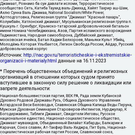
Джамаат, Рохнамо ба суи давлати исломи, Террористическое
сообщество Сеть, Катиба Таухид валь-Джихад, Хайят Тахрир аш-Шам,
Ахлю Сунна Валь Джамаа, National Socialism/White Power,
Артподготовка, Религиозная группа “Джамаат “Красный пахарь”,
Колумбайн, Хатлонский джамаат, Мусульманская религиозная группа п.
Кушкуль г. Оренбург, Крымско-татарский добровольческий батальон
имени Номана Челебиджихана, Азов, Партия исламского возрождения
Таджикистана, Народная самооборона, Дуббайский джамаат,
московская ячейка, Батал-Хаджи Белхороев, Маньяки Культ Убийц,
Молодёжь Которая Улыбается, Легион Свобода России, Айдар, Русский
добровольческий корпус
Источник:
http://nac.gov.ru/terroristicheskie-i-ekstremistskie-
organizacii-i-materialy.html
данные на
16.11.2023
* Перечень общественных объединений и религиозных
организаций в отношении которых судом принято
вступившее в законную силу решение о ликвидации или
запрете деятельности:
Национал-большевистская партия, ВЕК РА, Рада земли Кубанской
Духовно Родовой Державы Русь, Община Духовного Управления
Асгардской Веси Беловодья, Славянская Община Капища Веды Перуна,
Мужская Духовная Семинария Староверов-Инглингов, Нурджулар, К
Богодержавию, Таблиги Джамаат, Свидетели Иеговы, Русское
национальное единство, Национал-социалистическое общество,
Джамаат мувахидов, Объединенный Вилайат Кабарды, Балкарии и
Карачая, Союз славян, Ат-Такфир Валь-Хиджра, Пит Буль, Национал-
социалистическая рабочая партия России, Славянский союз,