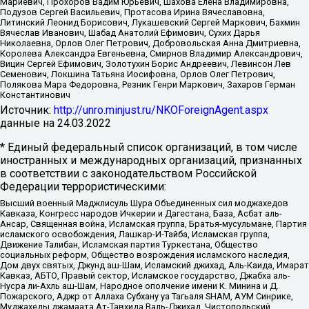
Мариевич, Прохоров Вадим Юрьевич, Шахова Елена Владимировна,
Подузов Сергей Васильевич, Протасова Ирина Вячеславовна,
Литинский Леонид Борисович, Лукашевский Сергей Маркович, Бахмин
Вячеслав Иванович, Шабад Анатолий Ефимович, Сухих Дарья
Николаевна, Орлов Олег Петрович, Добровольская Анна Дмитриевна,
Королева Александра Евгеньевна, Смирнов Владимир Александрович,
Вицин Сергей Ефимович, Золотухин Борис Андреевич, Левинсон Лев
Семенович, Локшина Татьяна Иосифовна, Орлов Олег Петрович,
Полякова Мара Федоровна, Резник Генри Маркович, Захаров Герман
Константинович
Источник:
http://unro.minjust.ru/NKOForeignAgent.aspx
данные на
24.03.2022
* Единый федеральный список организаций, в том числе
иностранных и международных организаций, признанных
в соответствии с законодательством Российской
Федерации террористическими:
Высший военный Маджлисуль Шура Объединенных сил моджахедов
Кавказа, Конгресс народов Ичкерии и Дагестана, База, Асбат аль-
Ансар, Священная война, Исламская группа, Братья-мусульмане, Партия
исламского освобождения, Лашкар-И-Тайба, Исламская группа,
Движение Талибан, Исламская партия Туркестана, Общество
социальных реформ, Общество возрождения исламского наследия,
Дом двух святых, Джунд аш-Шам, Исламский джихад, Аль-Каида, Имарат
Кавказ, АБТО, Правый сектор, Исламское государство, Джабха аль-
Нусра ли-Ахль аш-Шам, Народное ополчение имени К. Минина и Д.
Пожарского, Аджр от Аллаха Субхану уа Тагьаля SHAM, АУМ Синрике,
Муджахеды джамаата Ат-Тавхида Валь-Джихад, Чистопольский