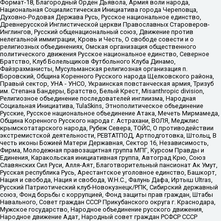
Формат-18, Благородный Орден Дьявола, Армия воли народа,
Национальная Социалистическая Инициатива города Череповца,
Духовно-Родовая Держава Русь, Русское национальное единство,
Древнерусской Инглистической церкви Православных Староверов-
Инглингов, Русский общенациональный союз, Движение против
нелегальной иммиграции, Кровь и Честь, О свободе совести и о
религиозных объединениях, Омская организация общественного
политического движения Русское национальное единство, Северное
Братство, Клуб Болельщиков Футбольного Клуба Динамо,
Файзрахманисты, Мусульманская религиозная организация п.
Боровский, Община Коренного Русского народа Щелковского района,
Правый сектор, УНА - УНСО, Украинская повстанческая армия, Тризуб
им. Степана Бандеры, Братство, Белый Крест, Misanthropic division,
Религиозное объединение последователей инглиизма, Народная
Социальная Инициатива, TulaSkins, Этнополитическое объединение
Русские, Русское национальное объединение Атака, Мечеть Мирмамеда,
Община Коренного Русского народа г. Астрахани, ВОЛЯ, Меджлис
крымскотатарского народа, Рубеж Севера, ТОЙС, О противодействии
экстремистской деятельности, РЕВТАТПОД, Артподготовка, Штольц, В
честь иконы Божией Матери Державная, Сектор 16, Независимость,
Фирма, Молодежная правозащитная группа МПГ, Курсом Правды и
Единения, Каракольская инициативная группа, Автоград Крю, Союз
Славянских Сил Руси, Алля-Аят, Благотворительный пансионат Ак Умут,
Русская республика Русь, Арестантское уголовное единство, Башкорт,
Нация и свобода, Нация и свобода, W.H.С., Фалунь Дафа, Иртыш Ultras,
Русский Патриотический клуб-Новокузнецк/РПК, Сибирский державный
союз, Фонд борьбы с коррупцией, Фонд защиты прав граждан, Штабы
Навального, Совет граждан СССР Прикубанского округа г. Краснодара,
Мужское государство, Народное объединение русского движения,
Народное движение Адат, Народный совет граждан РСФСР СССР