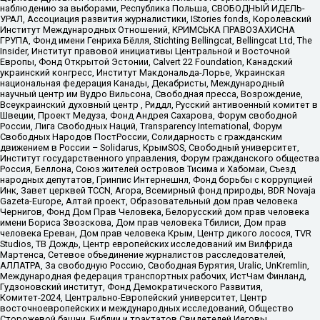
наблюдению за выборами, Республика Польша, СВОБОДНЫЙ ИДЕЛЬ-
УРАЛ, Ассоциация развития журналистики, IStories fonds, Королевский
Институт Международных Отношений, КРИМСЬКА ПРАВОЗАХИСНА
ГРУПА, Фонд имени Генриха Бёлля, Stichting Bellingcat, Bellingcat Ltd, The
Insider, Институт правовой инициативы Центральной и Восточной
Европы, Фонд Открытой Эстонии, Calvert 22 Foundation, Канадский
украинский конгресс, Институт Макдональда-Лорье, Украинская
национальная федерация Канады, Декабристы, Международный
научный центр им Вудро Вильсона, Свободная пресса, Возрождение,
Всеукраинский духовный центр , Риддл, Русский антивоенный комитет в
Швеции, Проект Медуза, Фонд Андрея Сахарова, Форум свободной
России, Лига Свободных Наций, Transparеncy International, Форум
Свободных Народов ПостРоссии, Солидарность с гражданским
движением в России – Solidarus, КрымSOS, Свободный университет,
Институт государственного управления, Форум гражданского общества
Россия, Беллона, Союз жителей островов Тисима и Хабомаи, Съезд
народных депутатов, Гринпис Интернешнл, Фонд борьбы с коррупцией
Инк, Завет церквей TCCN, Агора, Всемирный фонд природы, BDR Novaja
Gazeta-Europe, Алтай проект, Образовательный дом прав человека
Чернигов, Фонд Дом Прав Человека, Белорусский дом прав человека
имени Бориса Звозскова, Дом прав человека Тбилиси, Дом прав
человека Ереван, Дом прав человека Крым, Центр дикого лосося, TVR
Studios, ТВ Дождь, Центр европейских исследований им Вилфрида
Мартенса, Сетевое объединение журналистов расследователей,
АЛЛАТРА, За свободную Россию, Свободная Бурятия, Uralic, UnKremlin,
Международная федерация транспортных рабочих, ИстЧам Финланд,
Гудзоновский институт, Фонд Демократического Развития,
Комитет-2024, Центрально-Европейский университет, Центр
восточноевропейских и международных исследований, Общество
Сторожевой башни, Библии и трактатов Свидетелей Иеговы,