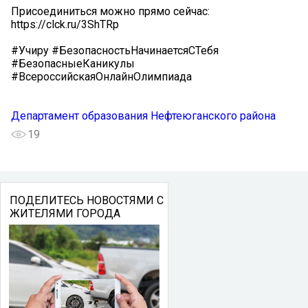
Присоединиться можно прямо сейчас:
https://clck.ru/3ShTRp
#Учиру #БезопасностьНачинаетсяСТебя
#БезопасныеКаникулы
#ВсероссийскаяОнлайнОлимпиада
Департамент образования Нефтеюганского района
19
ПОДЕЛИТЕСЬ НОВОСТЯМИ С
ЖИТЕЛЯМИ ГОРОДА