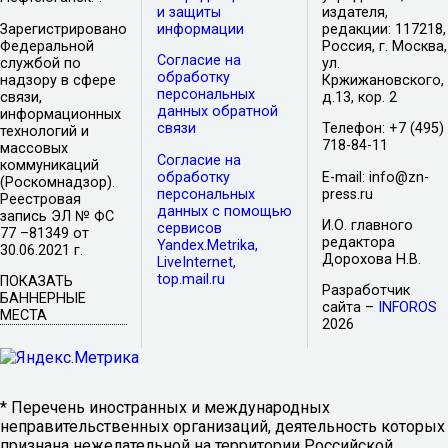
и защиты
издателя,
Зарегистрировано
информации
редакции: 117218,
Федеральной
Россия, г. Москва,
Согласие на
службой по
ул.
обработку
надзору в сфере
Кржижановского,
персональных
связи,
д.13, кор. 2
данных обратной
информационных
связи
Телефон: +7 (495)
технологий и
718-84-11
массовых
Согласие на
коммуникаций
обработку
E-mail: info@zn-
(Роскомнадзор).
персональных
press.ru
Реестровая
данных с помощью
запись ЭЛ № ФС
И.О. главного
сервисов
77 –81349 от
редактора
Yandex.Metrika,
30.06.2021 г.
Дорохова Н.В.
LiveInternet,
top.mail.ru
ПОКАЗАТЬ
Разработчик
БАННЕРНЫЕ
сайта –
INFOROS
МЕСТА
2026
* Перечень иностранных и международных
неправительственных организаций, деятельность которых
признана нежелательной на территории Российской