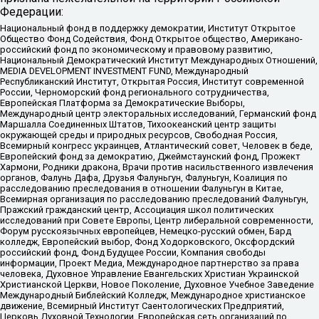
Федерации:
Национальный фонд в поддержку демократии, Институт Открытое
Общество Фонд Содействия, Фонд Открытое общество, Американо-
российский фонд по экономическому и правовому развитию,
Национальный Демократический Институт Международных Отношений,
MEDIA DEVELOPMENT INVESTMENT FUND, Международный
Республиканский Институт, Открытая Россия, Институт современной
России, Черноморский фонд регионального сотрудничества,
Европейская Платформа за Демократические Выборы,
Международный центр электоральных исследований, Германский фонд
Маршалла Соединенных Штатов, Тихоокеанский центр защиты
окружающей среды и природных ресурсов, Свободная Россия,
Всемирный конгресс украинцев, Атлантический совет, Человек в беде,
Европейский фонд за демократию, Джеймстаунский фонд, Прожект
Хармони, Родники дракона, Врачи против насильственного извлечения
органов, Фалунь Дафа, Друзья Фалуньгун, Фалуньгун, Коалиция по
расследованию преследования в отношении Фалуньгун в Китае,
Всемирная организация по расследованию преследований Фалуньгун,
Пражский гражданский центр, Ассоциация школ политических
исследований при Совете Европы, Центр либеральной современности,
Форум русскоязычных европейцев, Немецко-русский обмен, Бард
колледж, Европейский выбор, Фонд Ходорковского, Оксфордский
российский фонд, Фонд Будущее России, Компания свободы
информации, Проект Медиа, Международное партнерство за права
человека, Духовное Управление Евангельских Христиан Украинской
Христианской Церкви, Новое Поколение, Духовное Учебное Заведение
Международный Библейский Колледж, Международное христианское
движение, Всемирный Институт Саентологических Предприятий,
Церковь Духовной Технологии, Европейская сеть организаций по