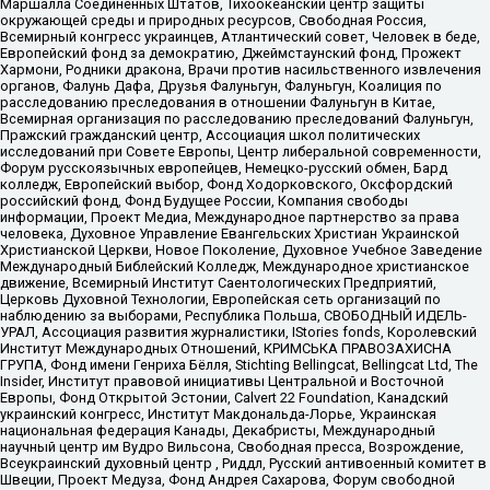
Маршалла Соединенных Штатов, Тихоокеанский центр защиты
окружающей среды и природных ресурсов, Свободная Россия,
Всемирный конгресс украинцев, Атлантический совет, Человек в беде,
Европейский фонд за демократию, Джеймстаунский фонд, Прожект
Хармони, Родники дракона, Врачи против насильственного извлечения
органов, Фалунь Дафа, Друзья Фалуньгун, Фалуньгун, Коалиция по
расследованию преследования в отношении Фалуньгун в Китае,
Всемирная организация по расследованию преследований Фалуньгун,
Пражский гражданский центр, Ассоциация школ политических
исследований при Совете Европы, Центр либеральной современности,
Форум русскоязычных европейцев, Немецко-русский обмен, Бард
колледж, Европейский выбор, Фонд Ходорковского, Оксфордский
российский фонд, Фонд Будущее России, Компания свободы
информации, Проект Медиа, Международное партнерство за права
человека, Духовное Управление Евангельских Христиан Украинской
Христианской Церкви, Новое Поколение, Духовное Учебное Заведение
Международный Библейский Колледж, Международное христианское
движение, Всемирный Институт Саентологических Предприятий,
Церковь Духовной Технологии, Европейская сеть организаций по
наблюдению за выборами, Республика Польша, СВОБОДНЫЙ ИДЕЛЬ-
УРАЛ, Ассоциация развития журналистики, IStories fonds, Королевский
Институт Международных Отношений, КРИМСЬКА ПРАВОЗАХИСНА
ГРУПА, Фонд имени Генриха Бёлля, Stichting Bellingcat, Bellingcat Ltd, The
Insider, Институт правовой инициативы Центральной и Восточной
Европы, Фонд Открытой Эстонии, Calvert 22 Foundation, Канадский
украинский конгресс, Институт Макдональда-Лорье, Украинская
национальная федерация Канады, Декабристы, Международный
научный центр им Вудро Вильсона, Свободная пресса, Возрождение,
Всеукраинский духовный центр , Риддл, Русский антивоенный комитет в
Швеции, Проект Медуза, Фонд Андрея Сахарова, Форум свободной