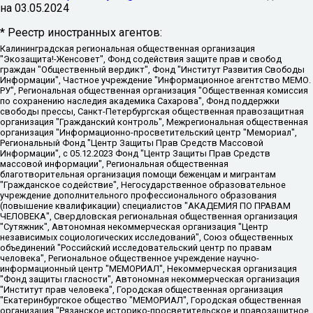
на
03.05.2024
* Реестр иностранных агентов:
Калининградская региональная общественная организация "Экозащита!-Женсовет", Фонд содействия защите прав и свобод граждан "Общественный вердикт", Фонд "Институт Развития Свободы Информации", Частное учреждение "Информационное агентство МЕМО. РУ", Региональная общественная организация "Общественная комиссия по сохранению наследия академика Сахарова", Фонд поддержки свободы прессы, Санкт-Петербургская общественная правозащитная организация "Гражданский контроль", Межрегиональная общественная организация "Информационно-просветительский центр "Мемориал", Региональный Фонд "Центр Защиты Прав Средств Массовой Информации", с 05.12.2023 Фонд "Центр Защиты Прав Средств массовой информации", Региональная общественная благотворительная организация помощи беженцам и мигрантам "Гражданское содействие", Негосударственное образовательное учреждение дополнительного профессионального образования (повышение квалификации) специалистов "АКАДЕМИЯ ПО ПРАВАМ ЧЕЛОВЕКА", Свердловская региональная общественная организация "Сутяжник", Автономная некоммерческая организация "Центр независимых социологических исследований", Союз общественных объединений "Российский исследовательский центр по правам человека", Региональное общественное учреждение научно-информационный центр "МЕМОРИАЛ", Некоммерческая организация "Фонд защиты гласности", Автономная некоммерческая организация "Институт прав человека", Городская общественная организация "Екатеринбургское общество "МЕМОРИАЛ", Городская общественная организация "Рязанское историко-просветительское и правозащитное общество "Мемориал" (Рязанский Мемориал), Челябинский региональный орган общественной самодеятельности – женское общественное объединение "Женщины Евразии", Челябинский региональный орган общественной самодеятельности "Уральская правозащитная группа", Фонд содействия защите здоровья и социальной справедливости имени Андрея Рылькова, Автономная Некоммерческая Организация "Аналитический Центр Юрия Левады", Автономная некоммерческая организация социальной поддержки населения "Проект Апрель", Региональная общественная организация помощи женщинам и детям, находящимся в кризисной ситуации "Информационно-методический центр "Анна", Фонд содействия развитию массовых коммуникаций и правовому просвещению "Так-так-Так", Фонд содействия устойчивому развитию "Серебряная тайга", Свердловский региональный общественный фонд социальных проектов "Новое время", "Idel.Реалии", Кавказ.Реалии, Крым.Реалии, Телеканал Настоящее Время, Татаро-башкирская служба Радио Свобода (Azatliq Radiosi), Радио Свободная Европа/Радио Свобода (PCE/PC), "Сибирь.Реалии", "Фактограф", Благотворительный фонд помощи осужденным и их семьям, Автономная некоммерческая организация "Институт глобализации и социальных движений", Фонд "В защиту прав заключенных", Частное учреждение "Центр поддержки и содействия развитию средств массовой информации", Пензенский региональный общественный благотворительный фонд "Гражданский союз", "Север.Реалии", Некоммерческая организация Фонд "Правовая инициатива", Общество с ограниченной ответственностью "Радио Свободная Европа/Радио Свобода", Чешское информационное агентство "MEDIUM-ORIENT", Красноярская региональная общественная организация "Мы против СПИДа", Камалягин Денис Николаевич, Маркелов Сергей Евгеньевич, Пономарев Лев Александрович, Савицкая Людмила Алексеевна, Автономная некоммерческая организация "Центр по работе с проблемой насилия "НАСИЛИЮ.НЕТ", Межрегиональный профессиональный союз работников здравоохранения "Альянс врачей", Юридическое лицо, зарегистрированное в Латвийской Республике, SIA "Medusa Project" (регистрационный номер 40103797863, дата регистрации 10.06.2014), Некоммерческая организация "Фонд по борьбе с коррупцией", Автономная некоммерческая организация "Институт права и публичной политики", Баданин Роман Сергеевич, Гликин Максим Александрович, Железнова Мария Михайловна, Лукьянова Юлия Сергеевна, Маетная Елизавета Витальевна, Маняхин Петр Борисович, Чуракова Ольга Владимировна, Ярош Юлия Петровна, Юридическое лицо "The Insider SIA", зарегистрированное в Риге, Латвийская Республика (дата регистрации 26.06.2015), являющееся администратором доменного имени интернет-издания "The Insider SIA", https://theins.ru, Постернак Алексей Евгеньевич, Рубин Михаил Аркадьевич, Анин Роман Александрович, Юридическое лицо Istories fonds, зарегистрированное в Латвийской Республике (регистрационный номер 50008295751, дата регистрации 24.02.2020), Великовский Дмитрий Александрович, Долинина Ирина Николаевна, Мароховская Алеся Алексеевна, Шлейнов Роман Юрьевич, Шмагун Олеся Валентиновна, Общество с ограниченной ответственностью "Альтаир 2021", Общество с ограниченной ответственностью "Вега 2021", Общество с ограниченной ответственностью "Главный редактор 2021", Общество с ограниченной ответственностью "Ромашки монолит", Важенков Артем Валерьевич, Ивановская областная общественная организация "Центр гендерных исследований", Гурман Юрий Альбертович, Медиапроект "ОВД-Инфо", Егоров Владимир Владимирович, Жилинский Владимир Александрович, Общество с ограниченной ответственностью "ЗП", Иванова София Юрьевна, Карезина Инна Павловна, Кильтау Екатерина Викторовна, Петров Алексей Викторович, Пискунов Сергей Евгеньевич, Смирнов Сергей Сергеевич, Тихонов Михаил Сергеевич, Общество с ограниченной ответственностью "ЖУРНАЛИСТ-ИНОСТРАННЫЙ АГЕНТ", Арапова Галина Юрьевна, Вольтская Татьяна Анатольевна, Американская компания "Mason G.E.S. Anonymous Foundation" (США), являющаяся владельцем интернет-издания https://mnews.world/, Компания "Stichting Bellingcat", зарегистрированная в Нидерландах (дата регистрации 11.07.2018), Захаров Андрей Вячеславович, Клепиковская Екатерина Дмитриевна, Общество с ограниченной ответственностью "МЕМО", Перл Роман Александрович, Симонов Евгений Алексеевич, Соловьева Елена Анатольевна, Сотников Даниил Владимирович, Сурначева Елизавета Дмитриевна, Автономная некоммерческая организация по защите прав человека и информированию населения "Якутия – Наше Мнение", Общество с ограниченной ответственностью "Москоу диджитал медиа", с 26.01.2023 Общество с ограниченной ответственностью "Чайка Белые сады", Ветошкина Валерия Валерьевна, Заговора Максим Александрович, Межрегиональное общественное движение "Российская ЛГБТ - сеть", Оленичев Максим Владимирович, Павлов Иван Юрьевич, Скворцова Елена Сергеевна, Общество с ограниченной ответственностью "Как бы инагент", Кочетков Игорь Викторович, Общество с ограниченной ответственностью "Честные выборы", Еланчик Олег Александрович, Общество с ограниченной ответственностью "Нобелевский призыв", Гималова Регина Эмилевна, Григорьев Андрей Валерьевич, Григорьева Алина Александровна, Ассоциация по содействию защите прав призывников, альтернативнослужащих и военнослужащих "Правозащитная группа "Гражданин.Армия.Право", Хисамова Регина Фаритовна, Автономная некоммерческая организация по реализации социально-правовых программ "Лилит", Дальневосточное общественное движение "Маяк", Санкт-Петербургская ЛГБТ-инициативная группа "Выход", Инициативная группа ЛГБТ+ "Реверс", Алексеев Андрей Викторович, Бекбулатова Таисия Львовна, Беляев Иван Михайлович, Владыкина Елена Сергеевна, Гельман Марат Александрович, Никульшина Вероника Юрьевна, Толоконникова Надежда Андреевна, Шендерович Виктор Анатольевич, Общество с ограниченной ответственностью "Данное сообщение", Общество с ограниченной ответственностью Издательский дом "Новая глава", Айнбиндер Александра Александровна, Московский комьюнити-центр для ЛГБТ+инициатив, Благотворительный фонд развития филантропии, Deutsche Welle (Германия, Kurt-Schumacher-Strasse 3, 53113 Bonn), Борзунова Мария Михайловна, Воробьев Виктор Викторович, Голубева Анна Львовна, Константинова Алла Михайловна, Малкова Ирина Владимировна, Мурадов Мурад Абдулгалимович, Осетинская Елизавета Николаевна, Понасенков Евгений Николаевич, Ганапольский Матвей Юрьевич, Киселев Евгений Алексеевич, Борухович Ирина Григорьевна, Дремин Иван Тимофеевич, Дубровский Дмитрий Викторович, Красноярская региональная общественная организация поддержки и развития альтернативных образовательных технологий и межкультурных коммуникаций "ИНТЕРРА", Маяковская Екатерина Алексеевна, Фейгин Марк Захарович, Филимонов Андрей Викторович, Дзугкоева Регина Николаевна, Доброхотов Роман Александрович, Дудь Юрий Александрович, Елкин Сергей Владимирович, Кругликов Кирилл Игоревич, Сабунаева Мария Леонидовна, Семенов Алексей Владимирович, Шаинян Карен Багратович, Шульман Екатерина Михайловна, Асафьев Артур Валерьевич, Вахштайн Виктор Семенович, Венедиктов Алексей Алексеевич, Лушникова Екатерина Евгеньевна, Волков Леонид Михайлович, Невзоров Александр Глебович, Пархоменко Сергей Борисович, Сироткин Ярослав Николаевич, Кара-Мурза Владимир Владимирович, Баранова Наталья Владимировна, Гозман Леонид Яковлевич, Кагарлицкий Борис Юльевич, Климарев Михаил Валерьевич, Милов Владимир Станиславович, Автономная некоммерческая организация Краснодарский центр современного искусства "Типография", Моргенштерн Алишер Тагирович, Соболь Любовь Эдуардовна, Общество с ограниченной ответственностью "ЛИЗА НОРМ", Каспаров Гарри Кимович, Ходорковский Михаил Борисович, Общество с ограниченной ответственностью "Апрельские тезисы", Данилович Ирина Брониславовна, Кашин Олег Владимирович, Петров Николай Владимирович, Пивоваров Алексей Владимирович, Соколов Михаил Владимирович, Цветкова Юлия Владимировна, Чичваркин Евгений Александрович, Комитет против пыток/Команда против пыток, Общество с ограниченной ответственностью "Первый научный", Общество с ограниченной ответственностью "Вертолет и ко", Белоцерковская Вероника Борисовна, Кац Максим Евгеньевич, Лазарева Татьяна Юрьевна, Шаведдинов Руслан Табризович, Яшин Илья Валерьевич, Общество с ограниченной ответственностью "Иноагент ААВ", Алешковский Дмитрий Петрович, Альбац Евгения Марковна, Быков Дмитрий Львович, Галямина Юлия Евгеньевна, Лойко Сергей Леонидович, Мартынов Кирилл Константинович, Медведев Сергей Александрович, Крашенинников Федор Геннадиевич, Гордеева Катерина Вл