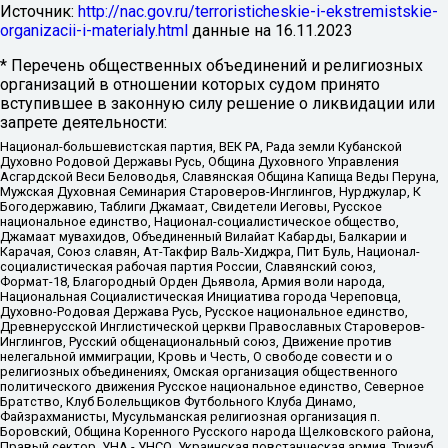
Источник:
http://nac.gov.ru/terroristicheskie-i-ekstremistskie-
organizacii-i-materialy.html
данные на
16.11.2023
* Перечень общественных объединений и религиозных
организаций в отношении которых судом принято
вступившее в законную силу решение о ликвидации или
запрете деятельности:
Национал-большевистская партия, ВЕК РА, Рада земли Кубанской
Духовно Родовой Державы Русь, Община Духовного Управления
Асгардской Веси Беловодья, Славянская Община Капища Веды Перуна,
Мужская Духовная Семинария Староверов-Инглингов, Нурджулар, К
Богодержавию, Таблиги Джамаат, Свидетели Иеговы, Русское
национальное единство, Национал-социалистическое общество,
Джамаат мувахидов, Объединенный Вилайат Кабарды, Балкарии и
Карачая, Союз славян, Ат-Такфир Валь-Хиджра, Пит Буль, Национал-
социалистическая рабочая партия России, Славянский союз,
Формат-18, Благородный Орден Дьявола, Армия воли народа,
Национальная Социалистическая Инициатива города Череповца,
Духовно-Родовая Держава Русь, Русское национальное единство,
Древнерусской Инглистической церкви Православных Староверов-
Инглингов, Русский общенациональный союз, Движение против
нелегальной иммиграции, Кровь и Честь, О свободе совести и о
религиозных объединениях, Омская организация общественного
политического движения Русское национальное единство, Северное
Братство, Клуб Болельщиков Футбольного Клуба Динамо,
Файзрахманисты, Мусульманская религиозная организация п.
Боровский, Община Коренного Русского народа Щелковского района,
Правый сектор, УНА - УНСО, Украинская повстанческая армия, Тризуб