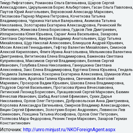
Тимур Рифгатович, Романова Ольга Евгеньевна, Щаров Сергей
Алексадрович, Цирульников Борис Альбертович, Гасан Ольга Павловна,
Паутов Юрий Анатольевич, Верховский Александр Маркович,
Пислакова-Паркер Марина Петровна, Кочеткова Татьяна
Владимировна, Чуркина Наталья Валерьевна, Акимова Татьяна
Николаевна, Золотарева Екатерина Александровна, Рачинский Ян
Збигневич, Жемкова Елена Борисовна, Гудков Лев Дмитриевич,
Илларионова Юлия Юрьевна, Саранг Анна Васильевна, Захарова
Светлана Сергеевна, Аверин Владимир Анатольевич, Щур Татьяна
Михайловна, Щур Николай Алексеевич, Блинушов Андрей Юрьевич,
Мосин Алексей Геннадьевич, Гефтер Валентин Михайлович, Симонов
Алексей Кириллович, Флиге Ирина Анатольевна, Мельникова Валентина
Дмитриевна, Вититинова Елена Владимировна, Баженова Светлана
Куприяновна, Максимов Сергей Владимирович, Беляев Сергей
Иванович, Голубева Елена Николаевна, Ганнушкина Светлана
Алексеевна, Закс Елена Владимировна, Буртина Елена Юрьевна, Гендель
Людмила Залмановна, Кокорина Екатерина Алексеевна, Шуманов Илья
Вячеславович, Арапова Галина Юрьевна, Свечников Анатолий
Мариевич, Прохоров Вадим Юрьевич, Шахова Елена Владимировна,
Подузов Сергей Васильевич, Протасова Ирина Вячеславовна,
Литинский Леонид Борисович, Лукашевский Сергей Маркович, Бахмин
Вячеслав Иванович, Шабад Анатолий Ефимович, Сухих Дарья
Николаевна, Орлов Олег Петрович, Добровольская Анна Дмитриевна,
Королева Александра Евгеньевна, Смирнов Владимир Александрович,
Вицин Сергей Ефимович, Золотухин Борис Андреевич, Левинсон Лев
Семенович, Локшина Татьяна Иосифовна, Орлов Олег Петрович,
Полякова Мара Федоровна, Резник Генри Маркович, Захаров Герман
Константинович
Источник:
http://unro.minjust.ru/NKOForeignAgent.aspx