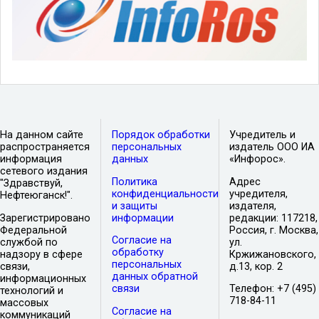
На данном сайте
Порядок обработки
Учредитель и
распространяется
персональных
издатель ООО ИА
информация
данных
«Инфорос».
сетевого издания
Политика
Адрес
"Здравствуй,
конфиденциальности
учредителя,
Нефтеюганск!".
и защиты
издателя,
Зарегистрировано
информации
редакции: 117218,
Федеральной
Россия, г. Москва,
Согласие на
службой по
ул.
обработку
надзору в сфере
Кржижановского,
персональных
связи,
д.13, кор. 2
данных обратной
информационных
связи
Телефон: +7 (495)
технологий и
718-84-11
массовых
Согласие на
коммуникаций