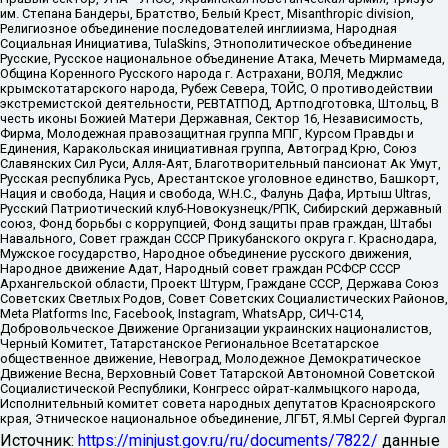
им. Степана Бандеры, Братство, Белый Крест, Misanthropic division,
Религиозное объединение последователей инглиизма, Народная
Социальная Инициатива, TulaSkins, Этнополитическое объединение
Русские, Русское национальное объединение Атака, Мечеть Мирмамеда,
Община Коренного Русского народа г. Астрахани, ВОЛЯ, Меджлис
крымскотатарского народа, Рубеж Севера, ТОЙС, О противодействии
экстремистской деятельности, РЕВТАТПОД, Артподготовка, Штольц, В
честь иконы Божией Матери Державная, Сектор 16, Независимость,
Фирма, Молодежная правозащитная группа МПГ, Курсом Правды и
Единения, Каракольская инициативная группа, Автоград Крю, Союз
Славянских Сил Руси, Алля-Аят, Благотворительный пансионат Ак Умут,
Русская республика Русь, Арестантское уголовное единство, Башкорт,
Нация и свобода, Нация и свобода, W.H.С., Фалунь Дафа, Иртыш Ultras,
Русский Патриотический клуб-Новокузнецк/РПК, Сибирский державный
союз, Фонд борьбы с коррупцией, Фонд защиты прав граждан, Штабы
Навального, Совет граждан СССР Прикубанского округа г. Краснодара,
Мужское государство, Народное объединение русского движения,
Народное движение Адат, Народный совет граждан РСФСР СССР
Архангельской области, Проект Штурм, Граждане СССР, Держава Союз
Советских Светлых Родов, Совет Советских Социалистических Районов,
Meta Platforms Inc, Facebook, Instagram, WhatsApp, СИЧ-С14,
Добровольческое Движение Организации украинских националистов,
Черный Комитет, Татарстанское Региональное Всетатарское
общественное движение, Невоград, Молодежное Демократическое
Движение Весна, Верховный Совет Татарской Автономной Советской
Социалистической Республики, Конгресс ойрат-калмыцкого народа,
Исполнительный комитет совета народных депутатов Красноярского
края, Этническое национальное объединение, ЛГБТ, Я.МЫ Сергей Фургал
Источник:
https://minjust.gov.ru/ru/documents/7822/
данные