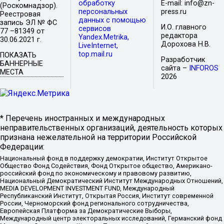
обработку
E-mail: info@zn-
(Роскомнадзор).
персональных
press.ru
Реестровая
данных с помощью
запись ЭЛ № ФС
И.О. главного
сервисов
77 –81349 от
редактора
Yandex.Metrika,
30.06.2021 г.
Дорохова Н.В.
LiveInternet,
top.mail.ru
ПОКАЗАТЬ
Разработчик
БАННЕРНЫЕ
сайта –
INFOROS
МЕСТА
2026
* Перечень иностранных и международных
неправительственных организаций, деятельность которых
признана нежелательной на территории Российской
Федерации:
Национальный фонд в поддержку демократии, Институт Открытое
Общество Фонд Содействия, Фонд Открытое общество, Американо-
российский фонд по экономическому и правовому развитию,
Национальный Демократический Институт Международных Отношений,
MEDIA DEVELOPMENT INVESTMENT FUND, Международный
Республиканский Институт, Открытая Россия, Институт современной
России, Черноморский фонд регионального сотрудничества,
Европейская Платформа за Демократические Выборы,
Международный центр электоральных исследований, Германский фонд