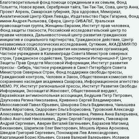
Благотворительный фонд помощи осужденным и их семьям, Фонд
Тольятти, Новое время, Серебряная тайга, Так-Так-Так, Сова, центр Анна,
Проект Апрель, Самарская губерния, Эра здоровья, Мемориал,
Аналитический Центр Юрия Левады, Издательство Парк Гагарина, Фонд
имени Андрея Рылькова, Сфера, Центр СИБАЛЬТ, Уральская
правозащитная группа, Женщины Евразии, Институт прав человека,
Фонд защиты гласности, Российский исследовательский центр по
правам человека, Дальневосточный центр развития гражданских
инициатив и социального партнерства, Гражданское действие, Центр
независимых социологических исследований, Сутяжник, АКАДЕМИЯ ПО
ПРАВАМ ЧЕЛОВЕКА, Центр развития некоммерческих организаций,
Частное учреждение в Калининграде Совета Министров северных
стран, Гражданское содействие, Трансперенси Интернешнл-Р, Центр
Защиты Прав Средств Массовой Информации, Институт развития
прессы - Сибирь, Частное учреждение в Санкт-Петербурге Совета
Министров Северных Стран, Фонд поддержки свободы прессы,
Гражданский контроль, Человек и Закон, Общественная комиссия по
сохранению наследия академика Сахарова, Информационное агентство
МЕМО. РУ, Институт региональной прессы, Институт Развития Свободы
Информации, Экозащита!-Женсовет, Общественный вердикт,
Евразийская антимонопольная ассоциация, Бедушев Петр Петрович,
Дзугкоева Регина Николаевна, Кривенко Сергей Владимирович,
Милославский Павел Юрьевич, Шнырова Ольга Вадимовна, Чанышева
Лилия Айратовна, Сидорович Ольга Борисовна, Туровский Александр
Алексеевич, Васильева Анастасия Евгеньевна, Ривина Анна Валерьевна,
Бойко Анатолий Николаевич, Дугин Сергей Георгиевич, Пивоваров
Андрей Сергеевич, Аверин Виталий Евгеньевич, Барахоев Магомед
Бекханович, Шарипков Олег Викторович, Мошель Ирина Ароновна,
Шведов Григорий Сергеевич, Пономарев Лев Александрович,
Каргалицкий Борис Юльевич, Созаев Валерий Валерьевич, Исламов