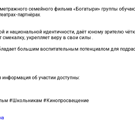
лнометражного семейного фильма «Богатыри» группы обуча
еатрах-партнёрах.
ой и национальной идентичности, даёт юному зрителю чёт
 смекалку, укрепляет веру в свои силы .
бладает большим воспитательным потенциалом для подра
я информация об участии доступны:
льм #Школьникам #Кинопросвещение
на