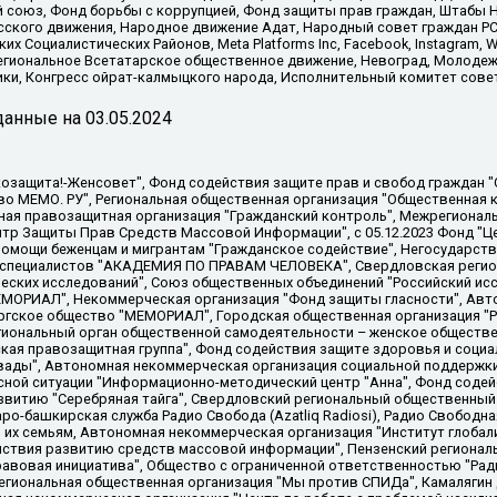
союз, Фонд борьбы с коррупцией, Фонд защиты прав граждан, Штабы На
сского движения, Народное движение Адат, Народный совет граждан РС
х Социалистических Районов, Meta Platforms Inc, Facebook, Instagram
Региональное Всетатарское общественное движение, Невоград, Молоде
ки, Конгресс ойрат-калмыцкого народа, Исполнительный комитет сове
анные на
03.05.2024
 "Мы против СПИДа", Камалягин Денис Николаевич, Маркелов Сергей Евгеньевич, Пономарев Лев Александрович, Савицкая Людмила Алексеевна, Автономная некоммерческая организация "Центр по работе с проблемой насилия "НАСИЛИЮ.НЕТ", Межрегиональный профессиональный союз работников здравоохранения "Альянс врачей", Юридическое лицо, зарегистрированное в Латвийской Республике, SIA "Medusa Project" (регистрационный номер 40103797863, дата регистрации 10.06.2014), Некоммерческая организация "Фонд по борьбе с коррупцией", Автономная некоммерческая организация "Институт права и публичной политики", Баданин Роман Сергеевич, Гликин Максим Александрович, Железнова Мария Михайловна, Лукьянова Юлия Сергеевна, Маетная Елизавета Витальевна, Маняхин Петр Борисович, Чуракова Ольга Владимировна, Ярош Юлия Петровна, Юридическое лицо "The Insider SIA", зарегистрированное в Риге, Латвийская Республика (дата регистрации 26.06.2015), являющееся администратором доменного имени интернет-издания "The Insider SIA", https://theins.ru, Постернак Алексей Евгеньевич, Рубин Михаил Аркадьевич, Анин Роман Александрович, Юридическое лицо Istories fonds, зарегистрированное в Латвийской Республике (регистрационный номер 50008295751, дата регистрации 24.02.2020), Великовский Дмитрий Александрович, Долинина Ирина Николаевна, Мароховская Алеся Алексеевна, Шлейнов Роман Юрьевич, Шмагун Олеся Валентиновна, Общество с ограниченной ответственностью "Альтаир 2021", Общество с ограниченной ответственностью "Вега 2021", Общество с ограниченной ответственностью "Главный редактор 2021", Общество с ограниченной ответственностью "Ромашки монолит", Важенков Артем Валерьевич, Ивановская областная общественная организация "Центр гендерных исследований", Гурман Юрий Альбертович, Медиапроект "ОВД-Инфо", Егоров Владимир Владимирович, Жилинский Владимир Александрович, Общество с ограниченной ответственностью "ЗП", Иванова София Юрьевна, Карезина Инна Павловна, Кильтау Екатерина Викторовна, Петров Алексей Викторович, Пискунов Сергей Евгеньевич, Смирнов Сергей Сергеевич, Тихонов Михаил Сергеевич, Общество с ограниченной ответственностью "ЖУРНАЛИСТ-ИНОСТРАННЫЙ АГЕНТ", Арапова Галина Юрьевна, Вольтская Татьяна Анатольевна, Американская компания "Mason G.E.S. Anonymous Foundation" (США), являющаяся владельцем интернет-издания https://mnews.world/, Компания "Stichting Bellingcat", зарегистрированная в Нидерландах (дата регистрации 11.07.2018), Захаров Андрей Вячеславович, Клепиковская Екатерина Дмитриевна, Общество с ограниченной ответственностью "МЕМО", Перл Роман Александрович, Симонов Евгений Алексеевич, Соловьева Елена Анатольевна, Сотников Даниил Владимирович, Сурначева Елизавета Дмитриевна, Автономная некоммерческая организация по защите прав человека и информированию населения "Якутия – Наше Мнение", Общество с ограниченной ответственностью "Москоу диджитал медиа", с 26.01.2023 Общество с ограниченной ответственностью "Чайка Белые сады", Ветошкина Валерия Валерьевна, Заговора Максим Александрович, Межрегиональное общественное движение "Российская ЛГБТ - сеть", Оленичев Максим Владимирович, Павлов Иван Юрьевич, Скворцова Елена Сергеевна, Общество с ограниченной ответственностью "Как бы инагент", Кочетков Игорь Викторович, Общество с ограниченной ответственностью "Честные выборы", Еланчик Олег Александрович, Общество с ограниченной ответственностью "Нобелевский призыв", Гималова Регина Эмилевна, Григорьев Андрей Валерьевич, Григорьева Алина Александровна, Ассоциация по содействию защите прав призывников, альтернативнослужащих и военнослужащих "Правозащитная группа "Гражданин.Армия.Право", Хисамова Регина Фаритовна, Автономная некоммерческая организация по реализации социально-правовых программ "Лилит"