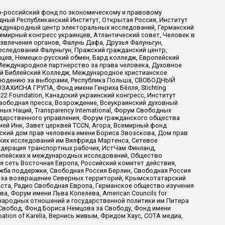
-российский фонд по экономическому и правовому
ый Республиканский Институт, Открытая Россия, Институт
ждународный центр электоральных исследований, Германский
мирный конгресс украинцев, Атлантический совет, Человек в
звлечения органов, Фалунь Дафа, Друзья Фалуньгун,
еследований Фалуньгун, Пражский гражданский центр,
цев, Немецко-русский обмен, Бард колледж, Европейский
Международное партнерство за права человека, Духовное
ый Библейский Колледж, Международное христианское
аблюдению за выборами, Республика Польша, СВОБОДНЫЙ
АХИСНА ГРУПА, Фонд имени Генриха Бёлля, Stichting
t 22 Foundation, Канадский украинский конгресс, Институт
вободная пресса, Возрождение, Всеукраинский духовный
х Наций, Transparеncy International, Форум Свободных
ударственного управления, Форум гражданского общества
ией Инк, Завет церквей TCCN, Агора, Всемирный фонд
сский дом прав человека имени Бориса Звозскова, Дом прав
ских исследований им Вилфрида Мартенса, Сетевое
едерация транспортных рабочих, ИстЧам Финланд,
ропейских и международных исследований, Общество
я сеть Восточная Европа, Российский комитет действия,
жба поддержки, Свободная Россия Берлин, Свободная Россия
оюз за возвращение Северных территорий, Крымскотатарский
 креста, Радио Свободная Европа, Германское общество изучения
 Форум имени Льва Копелева, American Councils for
международных отношений и государственной политики им Питера
Свобод, Фонд Бориса Немцова за Свободу, Фонд имени
ion of Karelia, Вернись живым, Фридом Хаус, СОТА медиа,