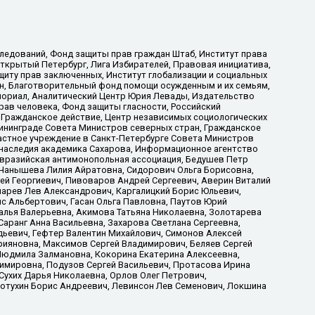
ледований, Фонд защиты прав граждан Штаб, Институт права
Открытый Петербург, Лига Избирателей, Правовая инициатива,
иту прав заключенных, Институт глобализации и социальных
н, Благотворительный фонд помощи осужденным и их семьям,
Мемориал, Аналитический Центр Юрия Левады, Издательство
рав человека, Фонд защиты гласности, Российский
 Гражданское действие, Центр независимых социологических
ининграде Совета Министров северных стран, Гражданское
астное учреждение в Санкт-Петербурге Совета Министров
 наследия академика Сахарова, Информационное агентство
Евразийская антимонопольная ассоциация, Бедушев Петр
 Чанышева Лилия Айратовна, Сидорович Ольга Борисовна,
гей Георгиевич, Пивоваров Андрей Сергеевич, Аверин Виталий
марев Лев Александрович, Каргалицкий Борис Юльевич,
с Альбертович, Гасан Ольга Павловна, Паутов Юрий
алья Валерьевна, Акимова Татьяна Николаевна, Золотарева
аранг Анна Васильевна, Захарова Светлана Сергеевна,
дьевич, Гефтер Валентин Михайлович, Симонов Алексей
рияновна, Максимов Сергей Владимирович, Беляев Сергей
 Людмила Залмановна, Кокорина Екатерина Алексеевна,
имировна, Подузов Сергей Васильевич, Протасова Ирина
Сухих Дарья Николаевна, Орлов Олег Петрович,
отухин Борис Андреевич, Левинсон Лев Семенович, Локшина