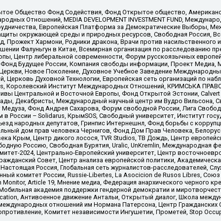
ытое Общество Фонд Содействия, Фонд Открытое общество, Американо
родных Отношений, MEDIA DEVELOPMENT INVESTMENT FUND, Международн
рудничества, Европейская Платформа за Демократические Выборы, Ме
щиты окружающей среды и природных ресурсов, Свободная Россия, Все
, Прожект Хармони, Родники дракона, Врачи против насильственного и
шении Фалуньгун в Китае, Всемирная организация по расследованию пр
опы, Центр либеральной современности, Форум русскоязычных европей
Фонд Будущее России, Компания свободы информации, Проект Медиа, 
 Церкви, Новое Поколение, Духовное Учебное Заведение Международн
й, Церковь Духовной Технологии, Европейская сеть организаций по н
nds, Королевский Институт Международных Отношений, КРИМСЬКА ПРАВОЗ
ициативы Центральной и Восточной Европы, Фонд Открытой Эстонии, Calver
ады, Декабристы, Международный научный центр им Вудро Вильсона, С
 Медуза, Фонд Андрея Сахарова, Форум свободной России, Лига Свободны
в России – Solidarus, КрымSOS, Свободный университет, Институт гос
Съезд народных депутатов, Гринпис Интернешнл, Фонд борьбы с коррупц
тельный дом прав человека Чернигов, Фонд Дом Прав Человека, Белору
ека Крым, Центр дикого лосося, TVR Studios, ТВ Дождь, Центр европей
одную Россию, Свободная Бурятия, Uralic, UnKremlin, Международная ф
омитет-2024, Центрально-Европейский университет, Центр восточноев
ражданский Совет, Центр анализа европейской политики, Академическа
Настоящая Россия, Глобальная сеть журналистов-расследователей, Слу
ый комитет России, Russie-Libertes, La Asocicion de Rusos Libres, С
on Monitor, Article 19, Мнение медиа, Федерация анархического черного
обильная академия поддержки гендерной демократии и миротворчества,
ational Education, Антивоенное движение Антальи, Открытый диалог, Школа 
 международных отношений им Нормана Патерсона, Центр Гражданских 
ротивление, Комитет независимости Ингушетии, Прометей, Stop Occupat