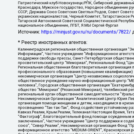
Патриотический клуб-Новокузнецк/РПК, Сибирский державный 
Краснодара, Мужское государство, Народное объединение ру
СССР, Держава Союз Советских Светлых Родов, Совет Советски
украинских националистов, Черный Комитет, Татарстанское 
Татарской Автономной Советской Социалистической Республи
национальное объединение, ЛГБТ, Я.МЫ Сергей Фургал
Источник:
https://minjust.gov.ru/ru/documents/7822/
д
* Реестр иностранных агентов:
Калининградская региональная общественная организация "Экозащита!-Женсовет", Фонд содействия защите прав и свобод граждан "Общественный вердикт", Фонд "Институт Развития Свободы Информации", Частное учреждение "Информационное агентство МЕМО. РУ", Региональная общественная организация "Общественная комиссия по сохранению наследия академика Сахарова", Фонд поддержки свободы прессы, Санкт-Петербургская общественная правозащитная организация "Гражданский контроль", Межрегиональная общественная организация "Информационно-просветительский центр "Мемориал", Региональный Фонд "Центр Защиты Прав Средств Массовой Информации", с 05.12.2023 Фонд "Центр Защиты Прав Средств массовой информации", Региональная общественная благотворительная организация помощи беженцам и мигрантам "Гражданское содействие", Негосударственное образовательное учреждение дополнительного профессионального образования (повышение квалификации) специалистов "АКАДЕМИЯ ПО ПРАВАМ ЧЕЛОВЕКА", Свердловская региональная общественная организация "Сутяжник", Автономная некоммерческая организация "Центр независимых социологических исследований", Союз общественных объединений "Российский исследовательский центр по правам человека", Региональное общественное учреждение научно-информационный центр "МЕМОРИАЛ", Некоммерческая организация "Фонд защиты гласности", Автономная некоммерческая организация "Институт прав человека", Городская общественная организация "Екатеринбургское общество "МЕМОРИАЛ", Городская общественная организация "Рязанское историко-просветительское и правозащитное общество "Мемориал" (Рязанский Мемориал), Челябинский региональный орган общественной самодеятельности – женское общественное объединение "Женщины Евразии", Челябинский региональный орган общественной самодеятельности "Уральская правозащитная группа", Фонд содействия защите здоровья и социальной справедливости имени Андрея Рылькова, Автономная Некоммерческая Организация "Аналитический Центр Юрия Левады", Автономная некоммерческая организация социальной поддержки населения "Проект Апрель", Региональная общественная организация помощи женщинам и детям, находящимся в кризисной ситуации "Информационно-методический центр "Анна", Фонд содействия развитию массовых коммуникаций и правовому просвещению "Так-так-Так", Фонд содействия устойчивому развитию "Серебряная тайга", Свердловский региональный общественный фонд социальных проектов "Новое время", "Idel.Реалии", Кавказ.Реалии, Крым.Реалии, Телеканал Настоящее Время, Татаро-башкирская служба Радио Свобода (Azatliq Radiosi), Радио Свободная Европа/Радио Свобода (PCE/PC), "Сибирь.Реалии", "Фактограф", Благотворительный фонд помощи осужденным и их семьям, Автономная некоммерческая организация "Институт глобализации и социальных движений", Фонд "В защиту прав заключенных", Частное учреждение "Центр поддержки и содействия развитию средств массовой информации", Пензенский региональный общественный благотворительный фонд "Гражданский союз", "Север.Реалии", Некоммерческая организация Фонд "Правовая инициатива", Общество с ограниченной ответственностью "Радио Свободная Европа/Радио Свобода", Чешское информационное агентство "MEDIUM-ORIENT", Красноярская региональная общественная организация