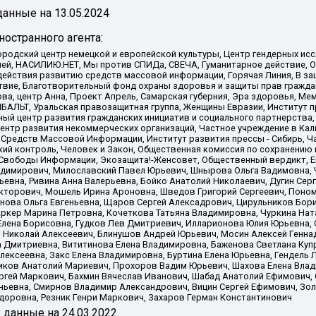
анные на
13.05.2024
остранного агента:
родский центр немецкой и европейской культуры, Центр гендерных исс
ачей, НАСИЛИЮ.НЕТ, Мы против СПИДа, СВЕЧА, Гуманитарное действие, 
ействия развитию средств массовой информации, Горячая Линия, В защ
твие, Благотворительный фонд охраны здоровья и защиты прав гражда
 Сова, центр Анна, Проект Апрель, Самарская губерния, Эра здоровья, 
ИБАЛЬТ, Уральская правозащитная группа, Женщины Евразии, Институт п
ый центр развития гражданских инициатив и социального партнерства,
нтр развития некоммерческих организаций, Частное учреждение в Кал
 Средств Массовой Информации, Институт развития прессы - Сибирь, Ч
ий контроль, Человек и Закон, Общественная комиссия по сохранению
я Свободы Информации, Экозащита!-Женсовет, Общественный вердикт, 
ладимирович, Милославский Павел Юрьевич, Шнырова Ольга Вадимовна,
ьевна, Ривина Анна Валерьевна, Бойко Анатолий Николаевич, Дугин Сер
икторович, Мошель Ирина Ароновна, Шведов Григорий Сергеевич, Поно
нова Ольга Евгеньевна, Щаров Сергей Алексадрович, Цирульников Бори
ркер Марина Петровна, Кочеткова Татьяна Владимировна, Чуркина Нат
Елена Борисовна, Гудков Лев Дмитриевич, Илларионова Юлия Юрьевна, С
 Николай Алексеевич, Блинушов Андрей Юрьевич, Мосин Алексей Генна
а Дмитриевна, Вититинова Елена Владимировна, Баженова Светлана Куп
Алексеевна, Закс Елена Владимировна, Буртина Елена Юрьевна, Гендель
иков Анатолий Мариевич, Прохоров Вадим Юрьевич, Шахова Елена Влад
ргей Маркович, Бахмин Вячеслав Иванович, Шабад Анатолий Ефимович, 
ьевна, Смирнов Владимир Александрович, Вицин Сергей Ефимович, Зол
доровна, Резник Генри Маркович, Захаров Герман Константинович
x
данные на
24.03.2022