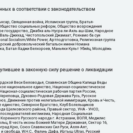
нных в соответствии с законодательством
сар, Священная война, Исламская группа, Братья-
а, Общество социальных реформ, Общество возрождения
ое государство, Джабха аль-Нусра ли-Ахль аш-Шам, Народное
 Валь-Джихад, Чистопольский Джамаат, Рохнамо ба суи
nal Socialism/White Power, Артподготовка, Религиозная группа
атарский добровольческий батальон имени Номана
ка, Батал-Хаджи Белхороев, Маньяки Культ Убийц, Молодёжь
тупившее в законную силу решение о ликвидации
ардской Веси Беловодья, Славянская Община Капища Веды
ское национальное единство, Национал-социалистическое
 Национал-социалистическая рабочая партия России,
Череповца, Духовно-Родовая Держава Русь, Русское
з, Движение против нелегальной иммиграции, Кровь и Честь,
е единство, Северное Братство, Клуб Болельщиков
ода Щелковского района, Правый сектор, УНА - УНСО,
ие последователей инглиизма, Народная Социальная
 Коренного Русского народа г. Астрахани, ВОЛЯ, Меджлис
льц, В честь иконы Божией Матери Державная, Сектор 16,
рад Крю, Союз Славянских Сил Руси, Алля-Аят,
 свобода, W.H.С., Фалунь Дафа, Иртыш Ultras, Русский