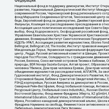
Федерации:
Национальный фонд в поддержку демократии, Институт Откр
развитию, Национальный Демократический Институт Междуна
современной России, Черноморский фонд регионального сот
фонд Маршалла Соединенных Штатов, Тихоокеанский центр за
беде, Европейский фонд за демократию, Джеймстаунский фонд
Фалуньгун, Коалиция по расследованию преследования в отно
Ассоциация школ политических исследований при Совете Евр
выбор, Фонд Ходорковского, Оксфордский российский фонд, 
Управление Евангельских Христиан Украинской Христианской
движение, Всемирный Институт Саентологических Предприяти
ИДЕЛЬ-УРАЛ, Ассоциация развития журналистики, IStories fo
Bellingcat, Bellingcat Ltd, The Insider, Институт правовой ин
Макдональда-Лорье, Украинская национальная федерация Кан
центр , Риддл, Русский антивоенный комитет в Швеции, Проект
Народов ПостРоссии, Солидарность с гражданским движением 
Россия, Беллона, Союз жителей островов Тисима и Хабомаи, 
природы, BDR Novaja Gazeta-Europe, Алтай проект, Образова
человека Тбилиси, Дом прав человека Ереван, Дом прав челов
объединение журналистов расследователей, АЛЛАТРА, За своб
Гудзоновский институт, Фонд Демократического Развития, К
Сторожевой башни, Библии и трактатов Свидетелей Иеговы, Г
РЭНД корпорейшн, Русская Америка за демократию в России, 
Северный Рейн-Вестфалия, Фонд глобальной помощи, Антивоенн
Ресурсный Центр, Глобальный союз IndustriALL, Russian Electi
Восточной Европы, Фонд имени Фридриха Эберта, XZ gGmbH, М
International Education, Cultural Vistas, Institute of Intern
Мунка, Российско-канадский демократический альянс, Школа
Фридриха Науманна за свободу, Феминистское антивоенное соп
Либерально-демократическая Лига Украины