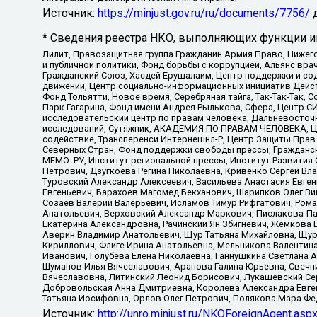
Источник:
https://minjust.gov.ru/ru/documents/7756/
д
* Сведения реестра НКО, выполняющих функции ин
Лилит, Правозащитная группа Гражданин.Армия.Право, Нижего
и публичной политики, Фонд борьбы с коррупцией, Альянс вр
Гражданский Союз, Хасдей Ерушалаим, Центр поддержки и сод
движений, Центр социально-информационных инициатив Дейс
Фонд Тольятти, Новое время, Серебряная тайга, Так-Так-Так,
Парк Гагарина, Фонд имени Андрея Рылькова, Сфера, Центр С
исследовательский центр по правам человека, Дальневосточн
исследований, Сутяжник, АКАДЕМИЯ ПО ПРАВАМ ЧЕЛОВЕКА, Це
содействие, Трансперенси Интернешнл-Р, Центр Защиты Прав
Северных Стран, Фонд поддержки свободы прессы, Гражданск
МЕМО. РУ, Институт региональной прессы, Институт Развити
Петрович, Дзугкоева Регина Николаевна, Кривенко Сергей В
Туровский Александр Алексеевич, Васильева Анастасия Евген
Евгеньевич, Барахоев Магомед Бекханович, Шарипков Олег В
Созаев Валерий Валерьевич, Исламов Тимур Рифгатович, Рома
Анатольевич, Верховский Александр Маркович, Пислакова-Па
Екатерина Александровна, Рачинский Ян Збигневич, Жемкова 
Аверин Владимир Анатольевич, Щур Татьяна Михайловна, Щур
Кириллович, Флиге Ирина Анатольевна, Мельникова Валентин
Иванович, Голубева Елена Николаевна, Ганнушкина Светлана 
Шуманов Илья Вячеславович, Арапова Галина Юрьевна, Свечн
Вячеславовна, Литинский Леонид Борисович, Лукашевский Се
Добровольская Анна Дмитриевна, Королева Александра Евген
Татьяна Иосифовна, Орлов Олег Петрович, Полякова Мара Фе
Источник:
http://unro.minjust.ru/NKOForeignAgent.asp