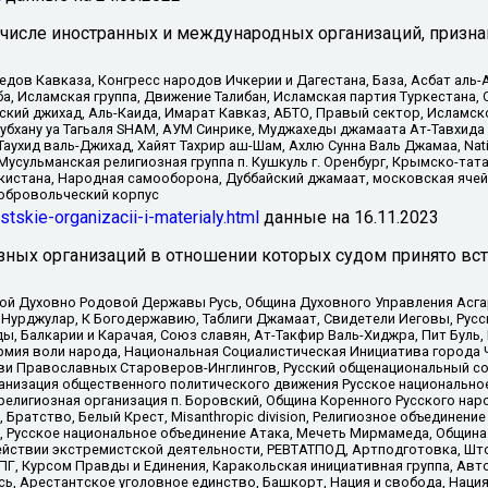
 числе иностранных и международных организаций, призна
в Кавказа, Конгресс народов Ичкерии и Дагестана, База, Асбат аль-Ан
ба, Исламская группа, Движение Талибан, Исламская партия Туркестан
ский джихад, Аль-Каида, Имарат Кавказ, АБТО, Правый сектор, Исламск
Субхану уа Тагьаля SHAM, АУМ Синрике, Муджахеды джамаата Ат-Тавхида
ухид валь-Джихад, Хайят Тахрир аш-Шам, Ахлю Сунна Валь Джамаа, Natio
Мусульманская религиозная группа п. Кушкуль г. Оренбург, Крымско-т
кистана, Народная самооборона, Дуббайский джамаат, московская ячей
добровольческий корпус
istskie-organizacii-i-materialy.html
данные на
16.11.2023
зных организаций в отношении которых судом принято вс
ской Духовно Родовой Державы Русь, Община Духовного Управления Асг
Нурджулар, К Богодержавию, Таблиги Джамаат, Свидетели Иеговы, Рус
, Балкарии и Карачая, Союз славян, Ат-Такфир Валь-Хиджра, Пит Буль,
рмия воли народа, Национальная Социалистическая Инициатива города 
ви Православных Староверов-Инглингов, Русский общенациональный сою
ганизация общественного политического движения Русское национально
елигиозная организация п. Боровский, Община Коренного Русского нар
 Братство, Белый Крест, Misanthropic division, Религиозное объединен
е, Русское национальное объединение Атака, Мечеть Мирмамеда, Община
йствии экстремистской деятельности, РЕВТАТПОД, Артподготовка, Што
, Курсом Правды и Единения, Каракольская инициативная группа, Автог
ь, Арестантское уголовное единство, Башкорт, Нация и свобода, Нация и