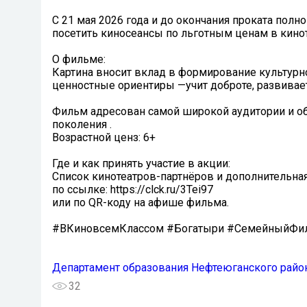
С 21 мая 2026 года и до окончания проката по
посетить киносеансы по льготным ценам в кинот
О фильме:
Картина вносит вклад в формирование культурн
ценностные ориентиры —учит доброте, развивает
Фильм адресован самой широкой аудитории и о
поколения .
Возрастной ценз: 6+
Где и как принять участие в акции:
Список кинотеатров-партнёров и дополнительна
по ссылке: https://clck.ru/3Tei97
или по QR-коду на афише фильма.
#ВКиновсемКлассом #Богатыри #СемейныйФи
Департамент образования Нефтеюганского райо
32