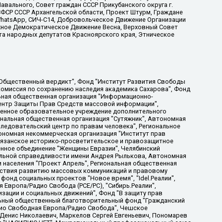
вального, Совет граждан СССР Прикубанского округа г.
ФСР СССР Архангельской области, Проект Штурм, Граждане
, WhatsApp, СИЧ-С14, Добровольческое Движение Организации
жное Демократическое Движение Весна, Верховный Совет
та народных депутатов Красноярского края, Этническое
, Дальневосточное общественное движение "Маяк", Санкт-Петербургская ЛГБТ-инициативная группа "Выход", Инициативная группа ЛГБТ+ "Реверс", Алексеев Андрей Викторович, Бекбулатова Таисия Львовна, Беляев Иван Михайлович, Владыкина Елена Сергеевна, Гельман Марат Александрович, Никульшина Вероника Юрьевна, Толоконникова Надежда Андреевна, Шендерович Виктор Анатольевич, Общество с ограниченной ответственностью "Данное сообщение", Общество с ограниченной ответственностью Издательский дом "Новая глава", Айнбиндер Александра Александровна, Московский комьюнити-центр для ЛГБТ+инициатив, Благотворительный фонд развития филантропии, Deutsche Welle (Германия, Kurt-Schumacher-Strasse 3, 53113 Bonn), Борзунова Мария Михайловна, Воробьев Виктор Викторович, Голубева Анна Львовна, Константинова Алла Михайловна, Малкова Ирина Владимировна, Мурадов Мурад Абдулгалимович, Осетинская Елизавета Николаевна, Понасенков Евгений Николаевич, Ганапольский Матвей Юрьевич, Киселев Евгений Алексеевич, Борухович Ирина Григорьевна, Дремин Иван Тимофеевич, Дубровский Дмитрий Викторович, Красноярская региональная общественная организация поддержки и развития альтернативных образовательных технологий и межкультурных коммуникаций "ИНТЕРРА", Маяковская Екатерина Алексеевна, Фейгин Марк Захарович, Филимонов Андрей Викторович, Дзугкоева Регина Николаевна, Доброхотов Роман Александрович, Дудь Юрий Александрович, Елкин Сергей Владимирович, Кругликов Кирилл Игоревич, Сабунаева Мария Леонидовна, Семенов Алексей Владимирович, Шаинян Карен Багратович, Шульман Екатерина Михайловна, Асафьев Артур Валерьевич, Вахштайн Виктор Семенович, Венедиктов Алексей Алексеевич, Лушникова Екатерина Евгеньевна, Волков Леонид Михайлович, Невзоров Александр Глебович, Пархоменко Сергей Борисович, Сироткин Ярослав Николаевич, Кара-Мурза Владимир Владимирович, Баранова Наталья Владимировна, Гозман Леонид Яковлевич, Кагарлицкий Борис Юльевич, Климарев Михаил Валерьевич, Милов Владимир Станиславович, Автономная некоммерческая организация Краснодарский центр современного искусства "Типография", Моргенштерн Алишер Тагирович, Соболь Любовь Эдуардовна, Общество с ограниченной ответственностью "ЛИЗА НОРМ", Каспаров Гарри Кимович, Ходорковский Михаил Борисович, Общество с ограниченной ответственностью "Апрельские тезисы", Данилович Ирина Брониславовна, Кашин Олег Владимирович, Петров Николай Владимирович, Пивоваров Алексей Владимирович, Соколов Михаил Владимирович, Цветкова Юлия Владимировна, Чичваркин Евгений Александрович, Комитет против пыток/Команда против пыток, Общество с ограниченной ответственностью "Первый научный", Общество с ограниченной ответственностью "Вертолет и ко", Белоцерковская Вероника Борисовна, Кац Максим Евгеньевич, Лазарева Татьяна Юрьевна, Шаведдинов Руслан Табризович, Яшин Илья Валерьевич, Общество с ограниченной ответственностью "Иноагент ААВ", Алешковский Дмитрий Петрович, Альбац Евгения Марковна, Быков Дмитрий Львович, Галямина Юлия Евгеньевна, Лойко Сергей Леонидович, Мартынов Кирилл Константинович, Медведев Сергей Александрович, Крашенинников Федор Геннадиевич, Гордеева Катерина Вл