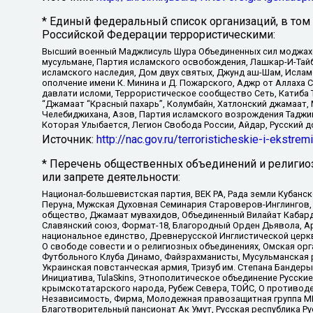
* Единый федеральный список организаций, в том
Российской Федерации террористическими:
Высший военный Маджлисуль Шура Объединенных сил моджахедо
мусульмане, Партия исламского освобождения, Лашкар-И-Тай
исламского наследия, Дом двух святых, Джунд аш-Шам, Ислам
ополчение имени К. Минина и Д. Пожарского, Аджр от Аллаха 
давлати исломи, Террористическое сообщество Сеть, Катиба Та
“Джамаат “Красный пахарь”, Колумбайн, Хатлонский джамаат, 
Челебиджихана, Азов, Партия исламского возрождения Таджи
Которая Улыбается, Легион Свобода России, Айдар, Русский 
Источник:
http://nac.gov.ru/terroristicheskie-i-ekstrem
* Перечень общественных объединений и религио
или запрете деятельности:
Национал-большевистская партия, ВЕК РА, Рада земли Кубан
Перуна, Мужская Духовная Семинария Староверов-Инглингов, 
общество, Джамаат мувахидов, Объединенный Вилайат Кабарды
Славянский союз, Формат-18, Благородный Орден Дьявола, А
национальное единство, Древнерусской Инглистической церк
О свободе совести и о религиозных объединениях, Омская ор
Футбольного Клуба Динамо, Файзрахманисты, Мусульманская р
Украинская повстанческая армия, Тризуб им. Степана Бандеры,
Инициатива, TulaSkins, Этнополитическое объединение Русски
крымскотатарского народа, Рубеж Севера, ТОЙС, О противоде
Независимость, Фирма, Молодежная правозащитная группа МПГ
Благотворительный пансионат Ак Умут, Русская республика Рус