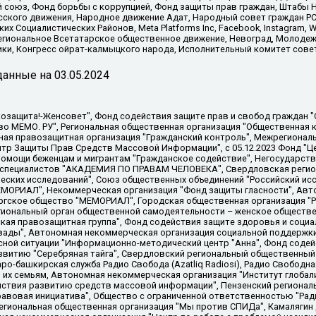
союз, Фонд борьбы с коррупцией, Фонд защиты прав граждан, Штабы На
сского движения, Народное движение Адат, Народный совет граждан РС
х Социалистических Районов, Meta Platforms Inc, Facebook, Instagram
Региональное Всетатарское общественное движение, Невоград, Молоде
ки, Конгресс ойрат-калмыцкого народа, Исполнительный комитет сове
анные на
03.05.2024
 "Мы против СПИДа", Камалягин Денис Николаевич, Маркелов Сергей Евгеньевич, Пономарев Лев Александрович, Савицкая Людмила Алексеевна, Автономная некоммерческая организация "Центр по работе с проблемой насилия "НАСИЛИЮ.НЕТ", Межрегиональный профессиональный союз работников здравоохранения "Альянс врачей", Юридическое лицо, зарегистрированное в Латвийской Республике, SIA "Medusa Project" (регистрационный номер 40103797863, дата регистрации 10.06.2014), Некоммерческая организация "Фонд по борьбе с коррупцией", Автономная некоммерческая организация "Институт права и публичной политики", Баданин Роман Сергеевич, Гликин Максим Александрович, Железнова Мария Михайловна, Лукьянова Юлия Сергеевна, Маетная Елизавета Витальевна, Маняхин Петр Борисович, Чуракова Ольга Владимировна, Ярош Юлия Петровна, Юридическое лицо "The Insider SIA", зарегистрированное в Риге, Латвийская Республика (дата регистрации 26.06.2015), являющееся администратором доменного имени интернет-издания "The Insider SIA", https://theins.ru, Постернак Алексей Евгеньевич, Рубин Михаил Аркадьевич, Анин Роман Александрович, Юридическое лицо Istories fonds, зарегистрированное в Латвийской Республике (регистрационный номер 50008295751, дата регистрации 24.02.2020), Великовский Дмитрий Александрович, Долинина Ирина Николаевна, Мароховская Алеся Алексеевна, Шлейнов Роман Юрьевич, Шмагун Олеся Валентиновна, Общество с ограниченной ответственностью "Альтаир 2021", Общество с ограниченной ответственностью "Вега 2021", Общество с ограниченной ответственностью "Главный редактор 2021", Общество с ограниченной ответственностью "Ромашки монолит", Важенков Артем Валерьевич, Ивановская областная общественная организация "Центр гендерных исследований", Гурман Юрий Альбертович, Медиапроект "ОВД-Инфо", Егоров Владимир Владимирович, Жилинский Владимир Александрович, Общество с ограниченной ответственностью "ЗП", Иванова София Юрьевна, Карезина Инна Павловна, Кильтау Екатерина Викторовна, Петров Алексей Викторович, Пискунов Сергей Евгеньевич, Смирнов Сергей Сергеевич, Тихонов Михаил Сергеевич, Общество с ограниченной ответственностью "ЖУРНАЛИСТ-ИНОСТРАННЫЙ АГЕНТ", Арапова Галина Юрьевна, Вольтская Татьяна Анатольевна, Американская компания "Mason G.E.S. Anonymous Foundation" (США), являющаяся владельцем интернет-издания https://mnews.world/, Компания "Stichting Bellingcat", зарегистрированная в Нидерландах (дата регистрации 11.07.2018), Захаров Андрей Вячеславович, Клепиковская Екатерина Дмитриевна, Общество с ограниченной ответственностью "МЕМО", Перл Роман Александрович, Симонов Евгений Алексеевич, Соловьева Елена Анатольевна, Сотников Даниил Владимирович, Сурначева Елизавета Дмитриевна, Автономная некоммерческая организация по защите прав человека и информированию населения "Якутия – Наше Мнение", Общество с ограниченной ответственностью "Москоу диджитал медиа", с 26.01.2023 Общество с ограниченной ответственностью "Чайка Белые сады", Ветошкина Валерия Валерьевна, Заговора Максим Александрович, Межрегиональное общественное движение "Российская ЛГБТ - сеть", Оленичев Максим Владимирович, Павлов Иван Юрьевич, Скворцова Елена Сергеевна, Общество с ограниченной ответственностью "Как бы инагент", Кочетков Игорь Викторович, Общество с ограниченной ответственностью "Честные выборы", Еланчик Олег Александрович, Общество с ограниченной ответственностью "Нобелевский призыв", Гималова Регина Эмилевна, Григорьев Андрей Валерьевич, Григорьева Алина Александровна, Ассоциация по содействию защите прав призывников, альтернативнослужащих и военнослужащих "Правозащитная группа "Гражданин.Армия.Право", Хисамова Регина Фаритовна, Автономная некоммерческая организация по реализации социально-правовых программ "Лилит"