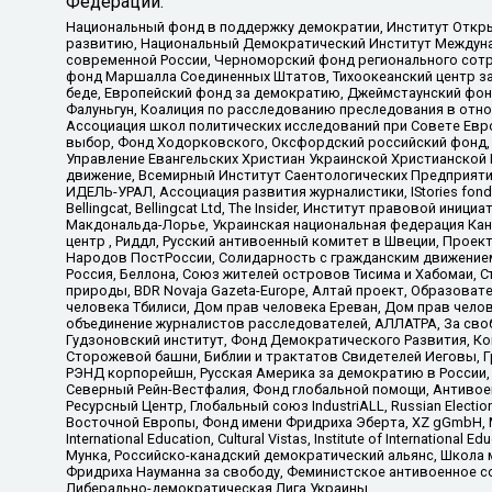
Федерации:
Национальный фонд в поддержку демократии, Институт Откр
развитию, Национальный Демократический Институт Междуна
современной России, Черноморский фонд регионального сот
фонд Маршалла Соединенных Штатов, Тихоокеанский центр за
беде, Европейский фонд за демократию, Джеймстаунский фонд
Фалуньгун, Коалиция по расследованию преследования в отно
Ассоциация школ политических исследований при Совете Евр
выбор, Фонд Ходорковского, Оксфордский российский фонд, 
Управление Евангельских Христиан Украинской Христианской
движение, Всемирный Институт Саентологических Предприяти
ИДЕЛЬ-УРАЛ, Ассоциация развития журналистики, IStories fo
Bellingcat, Bellingcat Ltd, The Insider, Институт правовой ин
Макдональда-Лорье, Украинская национальная федерация Кан
центр , Риддл, Русский антивоенный комитет в Швеции, Проект
Народов ПостРоссии, Солидарность с гражданским движением 
Россия, Беллона, Союз жителей островов Тисима и Хабомаи, 
природы, BDR Novaja Gazeta-Europe, Алтай проект, Образова
человека Тбилиси, Дом прав человека Ереван, Дом прав челов
объединение журналистов расследователей, АЛЛАТРА, За своб
Гудзоновский институт, Фонд Демократического Развития, К
Сторожевой башни, Библии и трактатов Свидетелей Иеговы, Г
РЭНД корпорейшн, Русская Америка за демократию в России, 
Северный Рейн-Вестфалия, Фонд глобальной помощи, Антивоенн
Ресурсный Центр, Глобальный союз IndustriALL, Russian Electi
Восточной Европы, Фонд имени Фридриха Эберта, XZ gGmbH, М
International Education, Cultural Vistas, Institute of Intern
Мунка, Российско-канадский демократический альянс, Школа
Фридриха Науманна за свободу, Феминистское антивоенное соп
Либерально-демократическая Лига Украины