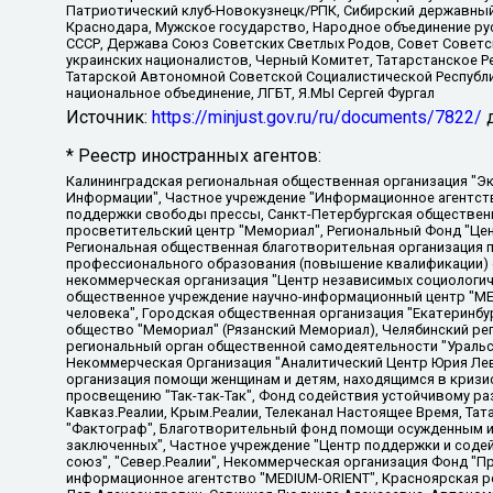
Патриотический клуб-Новокузнецк/РПК, Сибирский державный 
Краснодара, Мужское государство, Народное объединение ру
СССР, Держава Союз Советских Светлых Родов, Совет Советски
украинских националистов, Черный Комитет, Татарстанское 
Татарской Автономной Советской Социалистической Республи
национальное объединение, ЛГБТ, Я.МЫ Сергей Фургал
Источник:
https://minjust.gov.ru/ru/documents/7822/
д
* Реестр иностранных агентов:
Калининградская региональная общественная организация "Экозащита!-Женсовет", Фонд содействия защите прав и свобод граждан "Общественный вердикт", Фонд "Институт Развития Свободы Информации", Частное учреждение "Информационное агентство МЕМО. РУ", Региональная общественная организация "Общественная комиссия по сохранению наследия академика Сахарова", Фонд поддержки свободы прессы, Санкт-Петербургская общественная правозащитная организация "Гражданский контроль", Межрегиональная общественная организация "Информационно-просветительский центр "Мемориал", Региональный Фонд "Центр Защиты Прав Средств Массовой Информации", с 05.12.2023 Фонд "Центр Защиты Прав Средств массовой информации", Региональная общественная благотворительная организация помощи беженцам и мигрантам "Гражданское содействие", Негосударственное образовательное учреждение дополнительного профессионального образования (повышение квалификации) специалистов "АКАДЕМИЯ ПО ПРАВАМ ЧЕЛОВЕКА", Свердловская региональная общественная организация "Сутяжник", Автономная некоммерческая организация "Центр независимых социологических исследований", Союз общественных объединений "Российский исследовательский центр по правам человека", Региональное общественное учреждение научно-информационный центр "МЕМОРИАЛ", Некоммерческая организация "Фонд защиты гласности", Автономная некоммерческая организация "Институт прав человека", Городская общественная организация "Екатеринбургское общество "МЕМОРИАЛ", Городская общественная организация "Рязанское историко-просветительское и правозащитное общество "Мемориал" (Рязанский Мемориал), Челябинский региональный орган общественной самодеятельности – женское общественное объединение "Женщины Евразии", Челябинский региональный орган общественной самодеятельности "Уральская правозащитная группа", Фонд содействия защите здоровья и социальной справедливости имени Андрея Рылькова, Автономная Некоммерческая Организация "Аналитический Центр Юрия Левады", Автономная некоммерческая организация социальной поддержки населения "Проект Апрель", Региональная общественная организация помощи женщинам и детям, находящимся в кризисной ситуации "Информационно-методический центр "Анна", Фонд содействия развитию массовых коммуникаций и правовому просвещению "Так-так-Так", Фонд содействия устойчивому развитию "Серебряная тайга", Свердловский региональный общественный фонд социальных проектов "Новое время", "Idel.Реалии", Кавказ.Реалии, Крым.Реалии, Телеканал Настоящее Время, Татаро-башкирская служба Радио Свобода (Azatliq Radiosi), Радио Свободная Европа/Радио Свобода (PCE/PC), "Сибирь.Реалии", "Фактограф", Благотворительный фонд помощи осужденным и их семьям, Автономная некоммерческая организация "Институт глобализации и социальных движений", Фонд "В защиту прав заключенных", Частное учреждение "Центр поддержки и содействия развитию средств массовой информации", Пензенский региональный общественный благотворительный фонд "Гражданский союз", "Север.Реалии", Некоммерческая организация Фонд "Правовая инициатива", Общество с ограниченной ответственностью "Радио Свободная Европа/Радио Свобода", Чешское информационное агентство "MEDIUM-ORIENT", Красноярская региональная общественная организация