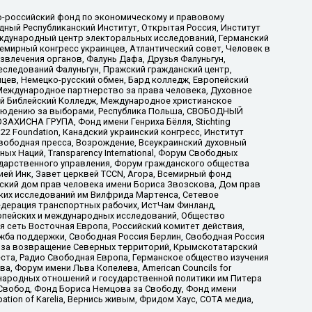
-российский фонд по экономическому и правовому
ый Республиканский Институт, Открытая Россия, Институт
ждународный центр электоральных исследований, Германский
мирный конгресс украинцев, Атлантический совет, Человек в
звлечения органов, Фалунь Дафа, Друзья Фалуньгун,
еследований Фалуньгун, Пражский гражданский центр,
цев, Немецко-русский обмен, Бард колледж, Европейский
Международное партнерство за права человека, Духовное
ый Библейский Колледж, Международное христианское
аблюдению за выборами, Республика Польша, СВОБОДНЫЙ
АХИСНА ГРУПА, Фонд имени Генриха Бёлля, Stichting
t 22 Foundation, Канадский украинский конгресс, Институт
вободная пресса, Возрождение, Всеукраинский духовный
х Наций, Transparеncy International, Форум Свободных
ударственного управления, Форум гражданского общества
ией Инк, Завет церквей TCCN, Агора, Всемирный фонд
сский дом прав человека имени Бориса Звозскова, Дом прав
ских исследований им Вилфрида Мартенса, Сетевое
едерация транспортных рабочих, ИстЧам Финланд,
ропейских и международных исследований, Общество
я сеть Восточная Европа, Российский комитет действия,
жба поддержки, Свободная Россия Берлин, Свободная Россия
оюз за возвращение Северных территорий, Крымскотатарский
 креста, Радио Свободная Европа, Германское общество изучения
 Форум имени Льва Копелева, American Councils for
международных отношений и государственной политики им Питера
Свобод, Фонд Бориса Немцова за Свободу, Фонд имени
ion of Karelia, Вернись живым, Фридом Хаус, СОТА медиа,