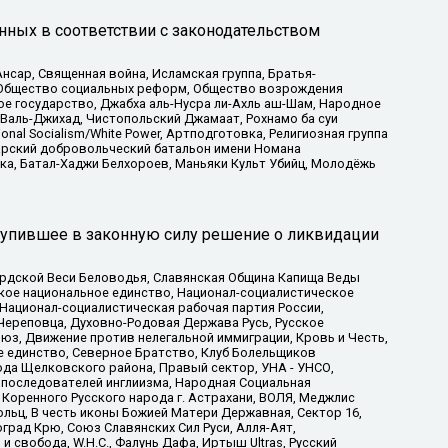
нных в соответствии с законодательством
сар, Священная война, Исламская группа, Братья-
а, Общество социальных реформ, Общество возрождения
ое государство, Джабха аль-Нусра ли-Ахль аш-Шам, Народное
 Валь-Джихад, Чистопольский Джамаат, Рохнамо ба суи
nal Socialism/White Power, Артподготовка, Религиозная группа
атарский добровольческий батальон имени Номана
ка, Батал-Хаджи Белхороев, Маньяки Культ Убийц, Молодёжь
тупившее в законную силу решение о ликвидации
ардской Веси Беловодья, Славянская Община Капища Веды
ское национальное единство, Национал-социалистическое
 Национал-социалистическая рабочая партия России,
Череповца, Духовно-Родовая Держава Русь, Русское
з, Движение против нелегальной иммиграции, Кровь и Честь,
е единство, Северное Братство, Клуб Болельщиков
ода Щелковского района, Правый сектор, УНА - УНСО,
ие последователей инглиизма, Народная Социальная
 Коренного Русского народа г. Астрахани, ВОЛЯ, Меджлис
льц, В честь иконы Божией Матери Державная, Сектор 16,
рад Крю, Союз Славянских Сил Руси, Алля-Аят,
 свобода, W.H.С., Фалунь Дафа, Иртыш Ultras, Русский