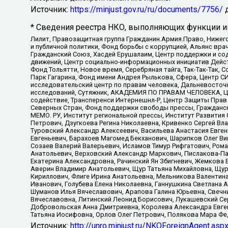
Источник:
https://minjust.gov.ru/ru/documents/7756/
д
* Сведения реестра НКО, выполняющих функции ин
Лилит, Правозащитная группа Гражданин.Армия.Право, Нижего
и публичной политики, Фонд борьбы с коррупцией, Альянс вр
Гражданский Союз, Хасдей Ерушалаим, Центр поддержки и сод
движений, Центр социально-информационных инициатив Дейс
Фонд Тольятти, Новое время, Серебряная тайга, Так-Так-Так,
Парк Гагарина, Фонд имени Андрея Рылькова, Сфера, Центр С
исследовательский центр по правам человека, Дальневосточн
исследований, Сутяжник, АКАДЕМИЯ ПО ПРАВАМ ЧЕЛОВЕКА, Це
содействие, Трансперенси Интернешнл-Р, Центр Защиты Прав
Северных Стран, Фонд поддержки свободы прессы, Гражданск
МЕМО. РУ, Институт региональной прессы, Институт Развити
Петрович, Дзугкоева Регина Николаевна, Кривенко Сергей В
Туровский Александр Алексеевич, Васильева Анастасия Евген
Евгеньевич, Барахоев Магомед Бекханович, Шарипков Олег В
Созаев Валерий Валерьевич, Исламов Тимур Рифгатович, Рома
Анатольевич, Верховский Александр Маркович, Пислакова-Па
Екатерина Александровна, Рачинский Ян Збигневич, Жемкова 
Аверин Владимир Анатольевич, Щур Татьяна Михайловна, Щур
Кириллович, Флиге Ирина Анатольевна, Мельникова Валентин
Иванович, Голубева Елена Николаевна, Ганнушкина Светлана 
Шуманов Илья Вячеславович, Арапова Галина Юрьевна, Свечн
Вячеславовна, Литинский Леонид Борисович, Лукашевский Се
Добровольская Анна Дмитриевна, Королева Александра Евген
Татьяна Иосифовна, Орлов Олег Петрович, Полякова Мара Фе
Источник:
http://unro.minjust.ru/NKOForeignAgent.asp