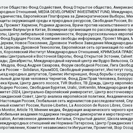
ытое Общество Фонд Содействия, Фонд Открытое общество, Американо
родных Отношений, MEDIA DEVELOPMENT INVESTMENT FUND, Международн
рудничества, Европейская Платформа за Демократические Выборы, Ме
щиты окружающей среды и природных ресурсов, Свободная Россия, Все
, Прожект Хармони, Родники дракона, Врачи против насильственного и
шении Фалуньгун в Китае, Всемирная организация по расследованию пр
опы, Центр либеральной современности, Форум русскоязычных европей
Фонд Будущее России, Компания свободы информации, Проект Медиа, 
 Церкви, Новое Поколение, Духовное Учебное Заведение Международн
й, Церковь Духовной Технологии, Европейская сеть организаций по н
nds, Королевский Институт Международных Отношений, КРИМСЬКА ПРАВОЗ
ициативы Центральной и Восточной Европы, Фонд Открытой Эстонии, Calver
ады, Декабристы, Международный научный центр им Вудро Вильсона, С
 Медуза, Фонд Андрея Сахарова, Форум свободной России, Лига Свободны
в России – Solidarus, КрымSOS, Свободный университет, Институт гос
Съезд народных депутатов, Гринпис Интернешнл, Фонд борьбы с коррупц
тельный дом прав человека Чернигов, Фонд Дом Прав Человека, Белору
ека Крым, Центр дикого лосося, TVR Studios, ТВ Дождь, Центр европей
одную Россию, Свободная Бурятия, Uralic, UnKremlin, Международная ф
омитет-2024, Центрально-Европейский университет, Центр восточноев
ражданский Совет, Центр анализа европейской политики, Академическа
Настоящая Россия, Глобальная сеть журналистов-расследователей, Слу
ый комитет России, Russie-Libertes, La Asocicion de Rusos Libres, С
on Monitor, Article 19, Мнение медиа, Федерация анархического черного
обильная академия поддержки гендерной демократии и миротворчества,
ational Education, Антивоенное движение Антальи, Открытый диалог, Школа 
 международных отношений им Нормана Патерсона, Центр Гражданских 
ротивление, Комитет независимости Ингушетии, Прометей, Stop Occupat