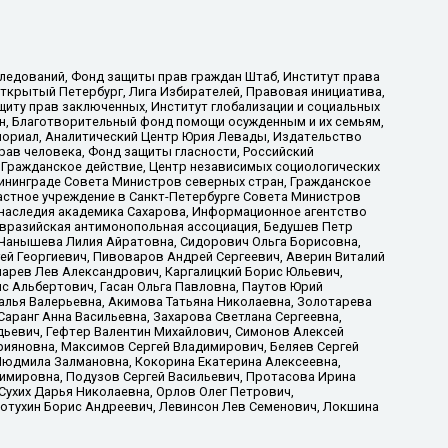
ледований, Фонд защиты прав граждан Штаб, Институт права
Открытый Петербург, Лига Избирателей, Правовая инициатива,
иту прав заключенных, Институт глобализации и социальных
н, Благотворительный фонд помощи осужденным и их семьям,
Мемориал, Аналитический Центр Юрия Левады, Издательство
рав человека, Фонд защиты гласности, Российский
 Гражданское действие, Центр независимых социологических
ининграде Совета Министров северных стран, Гражданское
астное учреждение в Санкт-Петербурге Совета Министров
 наследия академика Сахарова, Информационное агентство
Евразийская антимонопольная ассоциация, Бедушев Петр
 Чанышева Лилия Айратовна, Сидорович Ольга Борисовна,
гей Георгиевич, Пивоваров Андрей Сергеевич, Аверин Виталий
марев Лев Александрович, Каргалицкий Борис Юльевич,
с Альбертович, Гасан Ольга Павловна, Паутов Юрий
алья Валерьевна, Акимова Татьяна Николаевна, Золотарева
аранг Анна Васильевна, Захарова Светлана Сергеевна,
дьевич, Гефтер Валентин Михайлович, Симонов Алексей
рияновна, Максимов Сергей Владимирович, Беляев Сергей
 Людмила Залмановна, Кокорина Екатерина Алексеевна,
имировна, Подузов Сергей Васильевич, Протасова Ирина
Сухих Дарья Николаевна, Орлов Олег Петрович,
отухин Борис Андреевич, Левинсон Лев Семенович, Локшина