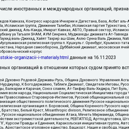
 числе иностранных и международных организаций, призна
в Кавказа, Конгресс народов Ичкерии и Дагестана, База, Асбат аль-Ан
ба, Исламская группа, Движение Талибан, Исламская партия Туркестан
ский джихад, Аль-Каида, Имарат Кавказ, АБТО, Правый сектор, Исламск
Субхану уа Тагьаля SHAM, АУМ Синрике, Муджахеды джамаата Ат-Тавхида
ухид валь-Джихад, Хайят Тахрир аш-Шам, Ахлю Сунна Валь Джамаа, Natio
Мусульманская религиозная группа п. Кушкуль г. Оренбург, Крымско-т
кистана, Народная самооборона, Дуббайский джамаат, московская ячей
добровольческий корпус
istskie-organizacii-i-materialy.html
данные на
16.11.2023
зных организаций в отношении которых судом принято вс
ской Духовно Родовой Державы Русь, Община Духовного Управления Асг
Нурджулар, К Богодержавию, Таблиги Джамаат, Свидетели Иеговы, Рус
, Балкарии и Карачая, Союз славян, Ат-Такфир Валь-Хиджра, Пит Буль,
рмия воли народа, Национальная Социалистическая Инициатива города 
ви Православных Староверов-Инглингов, Русский общенациональный сою
ганизация общественного политического движения Русское национально
елигиозная организация п. Боровский, Община Коренного Русского нар
 Братство, Белый Крест, Misanthropic division, Религиозное объединен
е, Русское национальное объединение Атака, Мечеть Мирмамеда, Община
йствии экстремистской деятельности, РЕВТАТПОД, Артподготовка, Што
, Курсом Правды и Единения, Каракольская инициативная группа, Автог
ь, Арестантское уголовное единство, Башкорт, Нация и свобода, Нация и