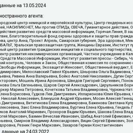
анные на
13.05.2024
остранного агента:
родский центр немецкой и европейской культуры, Центр гендерных исс
ачей, НАСИЛИЮ.НЕТ, Мы против СПИДа, СВЕЧА, Гуманитарное действие, 
ействия развитию средств массовой информации, Горячая Линия, В защ
твие, Благотворительный фонд охраны здоровья и защиты прав гражда
 Сова, центр Анна, Проект Апрель, Самарская губерния, Эра здоровья, 
ИБАЛЬТ, Уральская правозащитная группа, Женщины Евразии, Институт п
ый центр развития гражданских инициатив и социального партнерства,
нтр развития некоммерческих организаций, Частное учреждение в Кал
 Средств Массовой Информации, Институт развития прессы - Сибирь, Ч
ий контроль, Человек и Закон, Общественная комиссия по сохранению
я Свободы Информации, Экозащита!-Женсовет, Общественный вердикт, 
ладимирович, Милославский Павел Юрьевич, Шнырова Ольга Вадимовна,
ьевна, Ривина Анна Валерьевна, Бойко Анатолий Николаевич, Дугин Сер
икторович, Мошель Ирина Ароновна, Шведов Григорий Сергеевич, Поно
нова Ольга Евгеньевна, Щаров Сергей Алексадрович, Цирульников Бори
ркер Марина Петровна, Кочеткова Татьяна Владимировна, Чуркина Нат
Елена Борисовна, Гудков Лев Дмитриевич, Илларионова Юлия Юрьевна, С
 Николай Алексеевич, Блинушов Андрей Юрьевич, Мосин Алексей Генна
а Дмитриевна, Вититинова Елена Владимировна, Баженова Светлана Куп
Алексеевна, Закс Елена Владимировна, Буртина Елена Юрьевна, Гендель
иков Анатолий Мариевич, Прохоров Вадим Юрьевич, Шахова Елена Влад
ргей Маркович, Бахмин Вячеслав Иванович, Шабад Анатолий Ефимович, 
ьевна, Смирнов Владимир Александрович, Вицин Сергей Ефимович, Зол
доровна, Резник Генри Маркович, Захаров Герман Константинович
x
данные на
24.03.2022