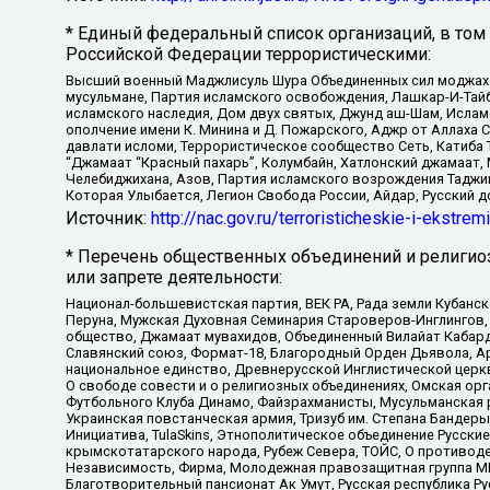
* Единый федеральный список организаций, в том
Российской Федерации террористическими:
Высший военный Маджлисуль Шура Объединенных сил моджахедо
мусульмане, Партия исламского освобождения, Лашкар-И-Тай
исламского наследия, Дом двух святых, Джунд аш-Шам, Ислам
ополчение имени К. Минина и Д. Пожарского, Аджр от Аллаха 
давлати исломи, Террористическое сообщество Сеть, Катиба Та
“Джамаат “Красный пахарь”, Колумбайн, Хатлонский джамаат, 
Челебиджихана, Азов, Партия исламского возрождения Таджи
Которая Улыбается, Легион Свобода России, Айдар, Русский 
Источник:
http://nac.gov.ru/terroristicheskie-i-ekstrem
* Перечень общественных объединений и религио
или запрете деятельности:
Национал-большевистская партия, ВЕК РА, Рада земли Кубан
Перуна, Мужская Духовная Семинария Староверов-Инглингов, 
общество, Джамаат мувахидов, Объединенный Вилайат Кабарды
Славянский союз, Формат-18, Благородный Орден Дьявола, А
национальное единство, Древнерусской Инглистической церк
О свободе совести и о религиозных объединениях, Омская ор
Футбольного Клуба Динамо, Файзрахманисты, Мусульманская р
Украинская повстанческая армия, Тризуб им. Степана Бандеры,
Инициатива, TulaSkins, Этнополитическое объединение Русски
крымскотатарского народа, Рубеж Севера, ТОЙС, О противоде
Независимость, Фирма, Молодежная правозащитная группа МПГ
Благотворительный пансионат Ак Умут, Русская республика Рус