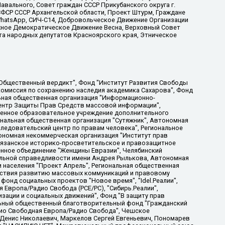
вального, Совет граждан СССР Прикубанского округа г.
ФСР СССР Архангельской области, Проект Штурм, Граждане
, WhatsApp, СИЧ-С14, Добровольческое Движение Организации
жное Демократическое Движение Весна, Верховный Совет
та народных депутатов Красноярского края, Этническое
, Дальневосточное общественное движение "Маяк", Санкт-Петербургская ЛГБТ-инициативная группа "Выход", Инициативная группа ЛГБТ+ "Реверс", Алексеев Андрей Викторович, Бекбулатова Таисия Львовна, Беляев Иван Михайлович, Владыкина Елена Сергеевна, Гельман Марат Александрович, Никульшина Вероника Юрьевна, Толоконникова Надежда Андреевна, Шендерович Виктор Анатольевич, Общество с ограниченной ответственностью "Данное сообщение", Общество с ограниченной ответственностью Издательский дом "Новая глава", Айнбиндер Александра Александровна, Московский комьюнити-центр для ЛГБТ+инициатив, Благотворительный фонд развития филантропии, Deutsche Welle (Германия, Kurt-Schumacher-Strasse 3, 53113 Bonn), Борзунова Мария Михайловна, Воробьев Виктор Викторович, Голубева Анна Львовна, Константинова Алла Михайловна, Малкова Ирина Владимировна, Мурадов Мурад Абдулгалимович, Осетинская Елизавета Николаевна, Понасенков Евгений Николаевич, Ганапольский Матвей Юрьевич, Киселев Евгений Алексеевич, Борухович Ирина Григорьевна, Дремин Иван Тимофеевич, Дубровский Дмитрий Викторович, Красноярская региональная общественная организация поддержки и развития альтернативных образовательных технологий и межкультурных коммуникаций "ИНТЕРРА", Маяковская Екатерина Алексеевна, Фейгин Марк Захарович, Филимонов Андрей Викторович, Дзугкоева Регина Николаевна, Доброхотов Роман Александрович, Дудь Юрий Александрович, Елкин Сергей Владимирович, Кругликов Кирилл Игоревич, Сабунаева Мария Леонидовна, Семенов Алексей Владимирович, Шаинян Карен Багратович, Шульман Екатерина Михайловна, Асафьев Артур Валерьевич, Вахштайн Виктор Семенович, Венедиктов Алексей Алексеевич, Лушникова Екатерина Евгеньевна, Волков Леонид Михайлович, Невзоров Александр Глебович, Пархоменко Сергей Борисович, Сироткин Ярослав Николаевич, Кара-Мурза Владимир Владимирович, Баранова Наталья Владимировна, Гозман Леонид Яковлевич, Кагарлицкий Борис Юльевич, Климарев Михаил Валерьевич, Милов Владимир Станиславович, Автономная некоммерческая организация Краснодарский центр современного искусства "Типография", Моргенштерн Алишер Тагирович, Соболь Любовь Эдуардовна, Общество с ограниченной ответственностью "ЛИЗА НОРМ", Каспаров Гарри Кимович, Ходорковский Михаил Борисович, Общество с ограниченной ответственностью "Апрельские тезисы", Данилович Ирина Брониславовна, Кашин Олег Владимирович, Петров Николай Владимирович, Пивоваров Алексей Владимирович, Соколов Михаил Владимирович, Цветкова Юлия Владимировна, Чичваркин Евгений Александрович, Комитет против пыток/Команда против пыток, Общество с ограниченной ответственностью "Первый научный", Общество с ограниченной ответственностью "Вертолет и ко", Белоцерковская Вероника Борисовна, Кац Максим Евгеньевич, Лазарева Татьяна Юрьевна, Шаведдинов Руслан Табризович, Яшин Илья Валерьевич, Общество с ограниченной ответственностью "Иноагент ААВ", Алешковский Дмитрий Петрович, Альбац Евгения Марковна, Быков Дмитрий Львович, Галямина Юлия Евгеньевна, Лойко Сергей Леонидович, Мартынов Кирилл Константинович, Медведев Сергей Александрович, Крашенинников Федор Геннадиевич, Гордеева Катерина Вл