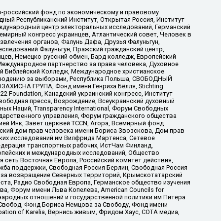
-российский фонд по экономическому и правовому
ый Республиканский Институт, Открытая Россия, Институт
ждународный центр электоральных исследований, Германский
мирный конгресс украинцев, Атлантический совет, Человек в
звлечения органов, Фалунь Дафа, Друзья Фалуньгун,
еследований Фалуньгун, Пражский гражданский центр,
цев, Немецко-русский обмен, Бард колледж, Европейский
Международное партнерство за права человека, Духовное
ый Библейский Колледж, Международное христианское
аблюдению за выборами, Республика Польша, СВОБОДНЫЙ
АХИСНА ГРУПА, Фонд имени Генриха Бёлля, Stichting
t 22 Foundation, Канадский украинский конгресс, Институт
вободная пресса, Возрождение, Всеукраинский духовный
х Наций, Transparеncy International, Форум Свободных
ударственного управления, Форум гражданского общества
ией Инк, Завет церквей TCCN, Агора, Всемирный фонд
сский дом прав человека имени Бориса Звозскова, Дом прав
ских исследований им Вилфрида Мартенса, Сетевое
едерация транспортных рабочих, ИстЧам Финланд,
ропейских и международных исследований, Общество
я сеть Восточная Европа, Российский комитет действия,
жба поддержки, Свободная Россия Берлин, Свободная Россия
оюз за возвращение Северных территорий, Крымскотатарский
 креста, Радио Свободная Европа, Германское общество изучения
 Форум имени Льва Копелева, American Councils for
международных отношений и государственной политики им Питера
Свобод, Фонд Бориса Немцова за Свободу, Фонд имени
ion of Karelia, Вернись живым, Фридом Хаус, СОТА медиа,