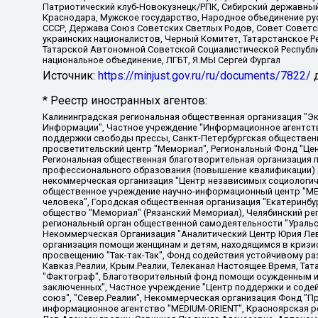
Патриотический клуб-Новокузнецк/РПК, Сибирский державный 
Краснодара, Мужское государство, Народное объединение ру
СССР, Держава Союз Советских Светлых Родов, Совет Советски
украинских националистов, Черный Комитет, Татарстанское 
Татарской Автономной Советской Социалистической Республи
национальное объединение, ЛГБТ, Я.МЫ Сергей Фургал
Источник:
https://minjust.gov.ru/ru/documents/7822/
д
* Реестр иностранных агентов:
Калининградская региональная общественная организация "Экозащита!-Женсовет", Фонд содействия защите прав и свобод граждан "Общественный вердикт", Фонд "Институт Развития Свободы Информации", Частное учреждение "Информационное агентство МЕМО. РУ", Региональная общественная организация "Общественная комиссия по сохранению наследия академика Сахарова", Фонд поддержки свободы прессы, Санкт-Петербургская общественная правозащитная организация "Гражданский контроль", Межрегиональная общественная организация "Информационно-просветительский центр "Мемориал", Региональный Фонд "Центр Защиты Прав Средств Массовой Информации", с 05.12.2023 Фонд "Центр Защиты Прав Средств массовой информации", Региональная общественная благотворительная организация помощи беженцам и мигрантам "Гражданское содействие", Негосударственное образовательное учреждение дополнительного профессионального образования (повышение квалификации) специалистов "АКАДЕМИЯ ПО ПРАВАМ ЧЕЛОВЕКА", Свердловская региональная общественная организация "Сутяжник", Автономная некоммерческая организация "Центр независимых социологических исследований", Союз общественных объединений "Российский исследовательский центр по правам человека", Региональное общественное учреждение научно-информационный центр "МЕМОРИАЛ", Некоммерческая организация "Фонд защиты гласности", Автономная некоммерческая организация "Институт прав человека", Городская общественная организация "Екатеринбургское общество "МЕМОРИАЛ", Городская общественная организация "Рязанское историко-просветительское и правозащитное общество "Мемориал" (Рязанский Мемориал), Челябинский региональный орган общественной самодеятельности – женское общественное объединение "Женщины Евразии", Челябинский региональный орган общественной самодеятельности "Уральская правозащитная группа", Фонд содействия защите здоровья и социальной справедливости имени Андрея Рылькова, Автономная Некоммерческая Организация "Аналитический Центр Юрия Левады", Автономная некоммерческая организация социальной поддержки населения "Проект Апрель", Региональная общественная организация помощи женщинам и детям, находящимся в кризисной ситуации "Информационно-методический центр "Анна", Фонд содействия развитию массовых коммуникаций и правовому просвещению "Так-так-Так", Фонд содействия устойчивому развитию "Серебряная тайга", Свердловский региональный общественный фонд социальных проектов "Новое время", "Idel.Реалии", Кавказ.Реалии, Крым.Реалии, Телеканал Настоящее Время, Татаро-башкирская служба Радио Свобода (Azatliq Radiosi), Радио Свободная Европа/Радио Свобода (PCE/PC), "Сибирь.Реалии", "Фактограф", Благотворительный фонд помощи осужденным и их семьям, Автономная некоммерческая организация "Институт глобализации и социальных движений", Фонд "В защиту прав заключенных", Частное учреждение "Центр поддержки и содействия развитию средств массовой информации", Пензенский региональный общественный благотворительный фонд "Гражданский союз", "Север.Реалии", Некоммерческая организация Фонд "Правовая инициатива", Общество с ограниченной ответственностью "Радио Свободная Европа/Радио Свобода", Чешское информационное агентство "MEDIUM-ORIENT", Красноярская региональная общественная организация