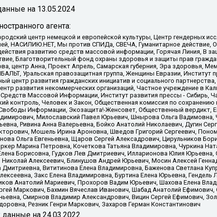
анные на
13.05.2024
остранного агента:
родский центр немецкой и европейской культуры, Центр гендерных исс
ачей, НАСИЛИЮ.НЕТ, Мы против СПИДа, СВЕЧА, Гуманитарное действие, 
ействия развитию средств массовой информации, Горячая Линия, В защ
твие, Благотворительный фонд охраны здоровья и защиты прав гражда
 Сова, центр Анна, Проект Апрель, Самарская губерния, Эра здоровья, 
ИБАЛЬТ, Уральская правозащитная группа, Женщины Евразии, Институт п
ый центр развития гражданских инициатив и социального партнерства,
нтр развития некоммерческих организаций, Частное учреждение в Кал
 Средств Массовой Информации, Институт развития прессы - Сибирь, Ч
ий контроль, Человек и Закон, Общественная комиссия по сохранению
я Свободы Информации, Экозащита!-Женсовет, Общественный вердикт, 
ладимирович, Милославский Павел Юрьевич, Шнырова Ольга Вадимовна,
ьевна, Ривина Анна Валерьевна, Бойко Анатолий Николаевич, Дугин Сер
икторович, Мошель Ирина Ароновна, Шведов Григорий Сергеевич, Поно
нова Ольга Евгеньевна, Щаров Сергей Алексадрович, Цирульников Бори
ркер Марина Петровна, Кочеткова Татьяна Владимировна, Чуркина Нат
Елена Борисовна, Гудков Лев Дмитриевич, Илларионова Юлия Юрьевна, С
 Николай Алексеевич, Блинушов Андрей Юрьевич, Мосин Алексей Генна
а Дмитриевна, Вититинова Елена Владимировна, Баженова Светлана Куп
Алексеевна, Закс Елена Владимировна, Буртина Елена Юрьевна, Гендель
иков Анатолий Мариевич, Прохоров Вадим Юрьевич, Шахова Елена Влад
ргей Маркович, Бахмин Вячеслав Иванович, Шабад Анатолий Ефимович, 
ьевна, Смирнов Владимир Александрович, Вицин Сергей Ефимович, Зол
доровна, Резник Генри Маркович, Захаров Герман Константинович
x
данные на
24.03.2022