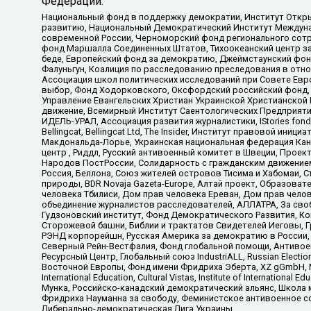
Федерации:
Национальный фонд в поддержку демократии, Институт Откр
развитию, Национальный Демократический Институт Междуна
современной России, Черноморский фонд регионального сот
фонд Маршалла Соединенных Штатов, Тихоокеанский центр за
беде, Европейский фонд за демократию, Джеймстаунский фонд
Фалуньгун, Коалиция по расследованию преследования в отно
Ассоциация школ политических исследований при Совете Евр
выбор, Фонд Ходорковского, Оксфордский российский фонд, 
Управление Евангельских Христиан Украинской Христианской
движение, Всемирный Институт Саентологических Предприяти
ИДЕЛЬ-УРАЛ, Ассоциация развития журналистики, IStories fo
Bellingcat, Bellingcat Ltd, The Insider, Институт правовой ин
Макдональда-Лорье, Украинская национальная федерация Кан
центр , Риддл, Русский антивоенный комитет в Швеции, Проект
Народов ПостРоссии, Солидарность с гражданским движением 
Россия, Беллона, Союз жителей островов Тисима и Хабомаи, 
природы, BDR Novaja Gazeta-Europe, Алтай проект, Образова
человека Тбилиси, Дом прав человека Ереван, Дом прав челов
объединение журналистов расследователей, АЛЛАТРА, За своб
Гудзоновский институт, Фонд Демократического Развития, К
Сторожевой башни, Библии и трактатов Свидетелей Иеговы, Г
РЭНД корпорейшн, Русская Америка за демократию в России, 
Северный Рейн-Вестфалия, Фонд глобальной помощи, Антивоенн
Ресурсный Центр, Глобальный союз IndustriALL, Russian Electi
Восточной Европы, Фонд имени Фридриха Эберта, XZ gGmbH, М
International Education, Cultural Vistas, Institute of Intern
Мунка, Российско-канадский демократический альянс, Школа
Фридриха Науманна за свободу, Феминистское антивоенное соп
Либерально-демократическая Лига Украины