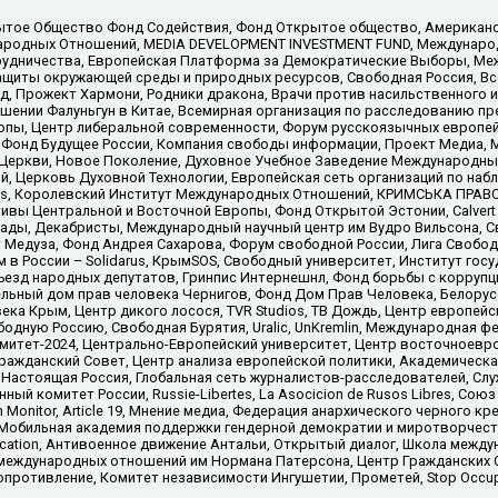
ытое Общество Фонд Содействия, Фонд Открытое общество, Американо
родных Отношений, MEDIA DEVELOPMENT INVESTMENT FUND, Международн
рудничества, Европейская Платформа за Демократические Выборы, Ме
щиты окружающей среды и природных ресурсов, Свободная Россия, Все
, Прожект Хармони, Родники дракона, Врачи против насильственного и
шении Фалуньгун в Китае, Всемирная организация по расследованию пр
опы, Центр либеральной современности, Форум русскоязычных европей
Фонд Будущее России, Компания свободы информации, Проект Медиа, 
 Церкви, Новое Поколение, Духовное Учебное Заведение Международн
й, Церковь Духовной Технологии, Европейская сеть организаций по н
nds, Королевский Институт Международных Отношений, КРИМСЬКА ПРАВОЗ
ициативы Центральной и Восточной Европы, Фонд Открытой Эстонии, Calver
ады, Декабристы, Международный научный центр им Вудро Вильсона, С
 Медуза, Фонд Андрея Сахарова, Форум свободной России, Лига Свободны
в России – Solidarus, КрымSOS, Свободный университет, Институт гос
Съезд народных депутатов, Гринпис Интернешнл, Фонд борьбы с коррупц
тельный дом прав человека Чернигов, Фонд Дом Прав Человека, Белору
ека Крым, Центр дикого лосося, TVR Studios, ТВ Дождь, Центр европей
одную Россию, Свободная Бурятия, Uralic, UnKremlin, Международная ф
омитет-2024, Центрально-Европейский университет, Центр восточноев
ражданский Совет, Центр анализа европейской политики, Академическа
Настоящая Россия, Глобальная сеть журналистов-расследователей, Слу
ый комитет России, Russie-Libertes, La Asocicion de Rusos Libres, С
on Monitor, Article 19, Мнение медиа, Федерация анархического черного
обильная академия поддержки гендерной демократии и миротворчества,
ational Education, Антивоенное движение Антальи, Открытый диалог, Школа 
 международных отношений им Нормана Патерсона, Центр Гражданских 
ротивление, Комитет независимости Ингушетии, Прометей, Stop Occupat