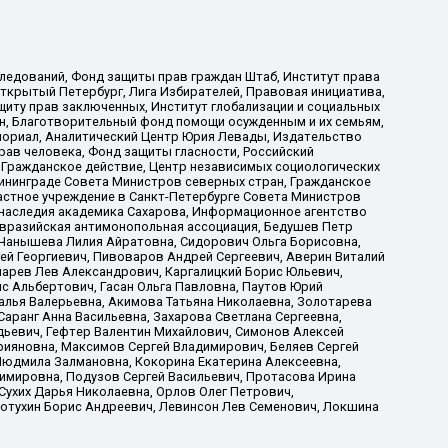
ледований, Фонд защиты прав граждан Штаб, Институт права
Открытый Петербург, Лига Избирателей, Правовая инициатива,
иту прав заключенных, Институт глобализации и социальных
н, Благотворительный фонд помощи осужденным и их семьям,
Мемориал, Аналитический Центр Юрия Левады, Издательство
рав человека, Фонд защиты гласности, Российский
 Гражданское действие, Центр независимых социологических
ининграде Совета Министров северных стран, Гражданское
астное учреждение в Санкт-Петербурге Совета Министров
 наследия академика Сахарова, Информационное агентство
Евразийская антимонопольная ассоциация, Бедушев Петр
 Чанышева Лилия Айратовна, Сидорович Ольга Борисовна,
гей Георгиевич, Пивоваров Андрей Сергеевич, Аверин Виталий
марев Лев Александрович, Каргалицкий Борис Юльевич,
с Альбертович, Гасан Ольга Павловна, Паутов Юрий
алья Валерьевна, Акимова Татьяна Николаевна, Золотарева
аранг Анна Васильевна, Захарова Светлана Сергеевна,
дьевич, Гефтер Валентин Михайлович, Симонов Алексей
рияновна, Максимов Сергей Владимирович, Беляев Сергей
 Людмила Залмановна, Кокорина Екатерина Алексеевна,
имировна, Подузов Сергей Васильевич, Протасова Ирина
Сухих Дарья Николаевна, Орлов Олег Петрович,
отухин Борис Андреевич, Левинсон Лев Семенович, Локшина