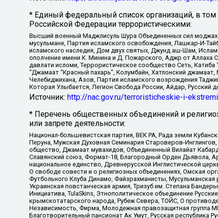
* Единый федеральный список организаций, в том
Российской Федерации террористическими:
Высший военный Маджлисуль Шура Объединенных сил моджахедо
мусульмане, Партия исламского освобождения, Лашкар-И-Тай
исламского наследия, Дом двух святых, Джунд аш-Шам, Ислам
ополчение имени К. Минина и Д. Пожарского, Аджр от Аллаха 
давлати исломи, Террористическое сообщество Сеть, Катиба Та
“Джамаат “Красный пахарь”, Колумбайн, Хатлонский джамаат, 
Челебиджихана, Азов, Партия исламского возрождения Таджи
Которая Улыбается, Легион Свобода России, Айдар, Русский 
Источник:
http://nac.gov.ru/terroristicheskie-i-ekstrem
* Перечень общественных объединений и религио
или запрете деятельности:
Национал-большевистская партия, ВЕК РА, Рада земли Кубан
Перуна, Мужская Духовная Семинария Староверов-Инглингов, 
общество, Джамаат мувахидов, Объединенный Вилайат Кабарды
Славянский союз, Формат-18, Благородный Орден Дьявола, А
национальное единство, Древнерусской Инглистической церк
О свободе совести и о религиозных объединениях, Омская ор
Футбольного Клуба Динамо, Файзрахманисты, Мусульманская р
Украинская повстанческая армия, Тризуб им. Степана Бандеры,
Инициатива, TulaSkins, Этнополитическое объединение Русски
крымскотатарского народа, Рубеж Севера, ТОЙС, О противоде
Независимость, Фирма, Молодежная правозащитная группа МПГ
Благотворительный пансионат Ак Умут, Русская республика Рус