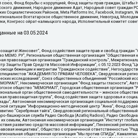
союз, Фонд борьбы с коррупцией, Фонд защиты прав граждан, Штабы На
сского движения, Народное движение Адат, Народный совет граждан РС
х Социалистических Районов, Meta Platforms Inc, Facebook, Instagram
Региональное Всетатарское общественное движение, Невоград, Молоде
ки, Конгресс ойрат-калмыцкого народа, Исполнительный комитет сове
анные на
03.05.2024
 "Мы против СПИДа", Камалягин Денис Николаевич, Маркелов Сергей Евгеньевич, Пономарев Лев Александрович, Савицкая Людмила Алексеевна, Автономная некоммерческая организация "Центр по работе с проблемой насилия "НАСИЛИЮ.НЕТ", Межрегиональный профессиональный союз работников здравоохранения "Альянс врачей", Юридическое лицо, зарегистрированное в Латвийской Республике, SIA "Medusa Project" (регистрационный номер 40103797863, дата регистрации 10.06.2014), Некоммерческая организация "Фонд по борьбе с коррупцией", Автономная некоммерческая организация "Институт права и публичной политики", Баданин Роман Сергеевич, Гликин Максим Александрович, Железнова Мария Михайловна, Лукьянова Юлия Сергеевна, Маетная Елизавета Витальевна, Маняхин Петр Борисович, Чуракова Ольга Владимировна, Ярош Юлия Петровна, Юридическое лицо "The Insider SIA", зарегистрированное в Риге, Латвийская Республика (дата регистрации 26.06.2015), являющееся администратором доменного имени интернет-издания "The Insider SIA", https://theins.ru, Постернак Алексей Евгеньевич, Рубин Михаил Аркадьевич, Анин Роман Александрович, Юридическое лицо Istories fonds, зарегистрированное в Латвийской Республике (регистрационный номер 50008295751, дата регистрации 24.02.2020), Великовский Дмитрий Александрович, Долинина Ирина Николаевна, Мароховская Алеся Алексеевна, Шлейнов Роман Юрьевич, Шмагун Олеся Валентиновна, Общество с ограниченной ответственностью "Альтаир 2021", Общество с ограниченной ответственностью "Вега 2021", Общество с ограниченной ответственностью "Главный редактор 2021", Общество с ограниченной ответственностью "Ромашки монолит", Важенков Артем Валерьевич, Ивановская областная общественная организация "Центр гендерных исследований", Гурман Юрий Альбертович, Медиапроект "ОВД-Инфо", Егоров Владимир Владимирович, Жилинский Владимир Александрович, Общество с ограниченной ответственностью "ЗП", Иванова София Юрьевна, Карезина Инна Павловна, Кильтау Екатерина Викторовна, Петров Алексей Викторович, Пискунов Сергей Евгеньевич, Смирнов Сергей Сергеевич, Тихонов Михаил Сергеевич, Общество с ограниченной ответственностью "ЖУРНАЛИСТ-ИНОСТРАННЫЙ АГЕНТ", Арапова Галина Юрьевна, Вольтская Татьяна Анатольевна, Американская компания "Mason G.E.S. Anonymous Foundation" (США), являющаяся владельцем интернет-издания https://mnews.world/, Компания "Stichting Bellingcat", зарегистрированная в Нидерландах (дата регистрации 11.07.2018), Захаров Андрей Вячеславович, Клепиковская Екатерина Дмитриевна, Общество с ограниченной ответственностью "МЕМО", Перл Роман Александрович, Симонов Евгений Алексеевич, Соловьева Елена Анатольевна, Сотников Даниил Владимирович, Сурначева Елизавета Дмитриевна, Автономная некоммерческая организация по защите прав человека и информированию населения "Якутия – Наше Мнение", Общество с ограниченной ответственностью "Москоу диджитал медиа", с 26.01.2023 Общество с ограниченной ответственностью "Чайка Белые сады", Ветошкина Валерия Валерьевна, Заговора Максим Александрович, Межрегиональное общественное движение "Российская ЛГБТ - сеть", Оленичев Максим Владимирович, Павлов Иван Юрьевич, Скворцова Елена Сергеевна, Общество с ограниченной ответственностью "Как бы инагент", Кочетков Игорь Викторович, Общество с ограниченной ответственностью "Честные выборы", Еланчик Олег Александрович, Общество с ограниченной ответственностью "Нобелевский призыв", Гималова Регина Эмилевна, Григорьев Андрей Валерьевич, Григорьева Алина Александровна, Ассоциация по содействию защите прав призывников, альтернативнослужащих и военнослужащих "Правозащитная группа "Гражданин.Армия.Право", Хисамова Регина Фаритовна, Автономная некоммерческая организация по реализации социально-правовых программ "Лилит"