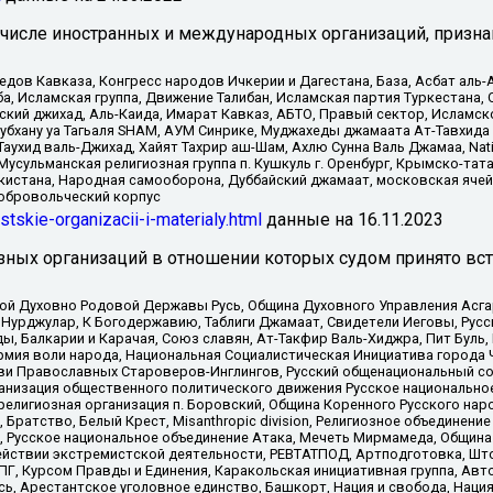
 числе иностранных и международных организаций, призна
в Кавказа, Конгресс народов Ичкерии и Дагестана, База, Асбат аль-Ан
ба, Исламская группа, Движение Талибан, Исламская партия Туркестан
ский джихад, Аль-Каида, Имарат Кавказ, АБТО, Правый сектор, Исламск
Субхану уа Тагьаля SHAM, АУМ Синрике, Муджахеды джамаата Ат-Тавхида
ухид валь-Джихад, Хайят Тахрир аш-Шам, Ахлю Сунна Валь Джамаа, Natio
Мусульманская религиозная группа п. Кушкуль г. Оренбург, Крымско-т
кистана, Народная самооборона, Дуббайский джамаат, московская ячей
добровольческий корпус
istskie-organizacii-i-materialy.html
данные на
16.11.2023
зных организаций в отношении которых судом принято вс
ской Духовно Родовой Державы Русь, Община Духовного Управления Асг
Нурджулар, К Богодержавию, Таблиги Джамаат, Свидетели Иеговы, Рус
, Балкарии и Карачая, Союз славян, Ат-Такфир Валь-Хиджра, Пит Буль,
рмия воли народа, Национальная Социалистическая Инициатива города 
ви Православных Староверов-Инглингов, Русский общенациональный сою
ганизация общественного политического движения Русское национально
елигиозная организация п. Боровский, Община Коренного Русского нар
 Братство, Белый Крест, Misanthropic division, Религиозное объединен
е, Русское национальное объединение Атака, Мечеть Мирмамеда, Община
йствии экстремистской деятельности, РЕВТАТПОД, Артподготовка, Што
, Курсом Правды и Единения, Каракольская инициативная группа, Автог
ь, Арестантское уголовное единство, Башкорт, Нация и свобода, Нация и