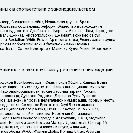
нных в соответствии с законодательством
сар, Священная война, Исламская группа, Братья-
а, Общество социальных реформ, Общество возрождения
ое государство, Джабха аль-Нусра ли-Ахль аш-Шам, Народное
 Валь-Джихад, Чистопольский Джамаат, Рохнамо ба суи
nal Socialism/White Power, Артподготовка, Религиозная группа
атарский добровольческий батальон имени Номана
ка, Батал-Хаджи Белхороев, Маньяки Культ Убийц, Молодёжь
тупившее в законную силу решение о ликвидации
ардской Веси Беловодья, Славянская Община Капища Веды
ское национальное единство, Национал-социалистическое
 Национал-социалистическая рабочая партия России,
Череповца, Духовно-Родовая Держава Русь, Русское
з, Движение против нелегальной иммиграции, Кровь и Честь,
е единство, Северное Братство, Клуб Болельщиков
ода Щелковского района, Правый сектор, УНА - УНСО,
ие последователей инглиизма, Народная Социальная
 Коренного Русского народа г. Астрахани, ВОЛЯ, Меджлис
льц, В честь иконы Божией Матери Державная, Сектор 16,
рад Крю, Союз Славянских Сил Руси, Алля-Аят,
 свобода, W.H.С., Фалунь Дафа, Иртыш Ultras, Русский