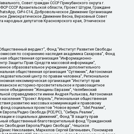
вального, Совет граждан СССР Прикубанского округа г.
ФСР СССР Архангельской области, Проект Штурм, Граждане
, WhatsApp, СИЧ-С14, Добровольческое Движение Организации
жное Демократическое Движение Весна, Верховный Совет
та народных депутатов Красноярского края, Этническое
, Дальневосточное общественное движение "Маяк", Санкт-Петербургская ЛГБТ-инициативная группа "Выход", Инициативная группа ЛГБТ+ "Реверс", Алексеев Андрей Викторович, Бекбулатова Таисия Львовна, Беляев Иван Михайлович, Владыкина Елена Сергеевна, Гельман Марат Александрович, Никульшина Вероника Юрьевна, Толоконникова Надежда Андреевна, Шендерович Виктор Анатольевич, Общество с ограниченной ответственностью "Данное сообщение", Общество с ограниченной ответственностью Издательский дом "Новая глава", Айнбиндер Александра Александровна, Московский комьюнити-центр для ЛГБТ+инициатив, Благотворительный фонд развития филантропии, Deutsche Welle (Германия, Kurt-Schumacher-Strasse 3, 53113 Bonn), Борзунова Мария Михайловна, Воробьев Виктор Викторович, Голубева Анна Львовна, Константинова Алла Михайловна, Малкова Ирина Владимировна, Мурадов Мурад Абдулгалимович, Осетинская Елизавета Николаевна, Понасенков Евгений Николаевич, Ганапольский Матвей Юрьевич, Киселев Евгений Алексеевич, Борухович Ирина Григорьевна, Дремин Иван Тимофеевич, Дубровский Дмитрий Викторович, Красноярская региональная общественная организация поддержки и развития альтернативных образовательных технологий и межкультурных коммуникаций "ИНТЕРРА", Маяковская Екатерина Алексеевна, Фейгин Марк Захарович, Филимонов Андрей Викторович, Дзугкоева Регина Николаевна, Доброхотов Роман Александрович, Дудь Юрий Александрович, Елкин Сергей Владимирович, Кругликов Кирилл Игоревич, Сабунаева Мария Леонидовна, Семенов Алексей Владимирович, Шаинян Карен Багратович, Шульман Екатерина Михайловна, Асафьев Артур Валерьевич, Вахштайн Виктор Семенович, Венедиктов Алексей Алексеевич, Лушникова Екатерина Евгеньевна, Волков Леонид Михайлович, Невзоров Александр Глебович, Пархоменко Сергей Борисович, Сироткин Ярослав Николаевич, Кара-Мурза Владимир Владимирович, Баранова Наталья Владимировна, Гозман Леонид Яковлевич, Кагарлицкий Борис Юльевич, Климарев Михаил Валерьевич, Милов Владимир Станиславович, Автономная некоммерческая организация Краснодарский центр современного искусства "Типография", Моргенштерн Алишер Тагирович, Соболь Любовь Эдуардовна, Общество с ограниченной ответственностью "ЛИЗА НОРМ", Каспаров Гарри Кимович, Ходорковский Михаил Борисович, Общество с ограниченной ответственностью "Апрельские тезисы", Данилович Ирина Брониславовна, Кашин Олег Владимирович, Петров Николай Владимирович, Пивоваров Алексей Владимирович, Соколов Михаил Владимирович, Цветкова Юлия Владимировна, Чичваркин Евгений Александрович, Комитет против пыток/Команда против пыток, Общество с ограниченной ответственностью "Первый научный", Общество с ограниченной ответственностью "Вертолет и ко", Белоцерковская Вероника Борисовна, Кац Максим Евгеньевич, Лазарева Татьяна Юрьевна, Шаведдинов Руслан Табризович, Яшин Илья Валерьевич, Общество с ограниченной ответственностью "Иноагент ААВ", Алешковский Дмитрий Петрович, Альбац Евгения Марковна, Быков Дмитрий Львович, Галямина Юлия Евгеньевна, Лойко Сергей Леонидович, Мартынов Кирилл Константинович, Медведев Сергей Александрович, Крашенинников Федор Геннадиевич, Гордеева Катерина Вл