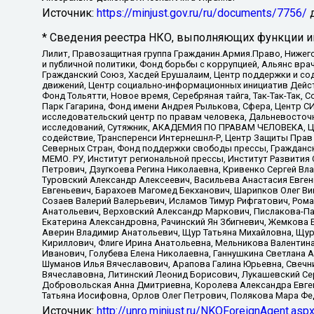
Источник:
https://minjust.gov.ru/ru/documents/7756/
д
* Сведения реестра НКО, выполняющих функции ин
Лилит, Правозащитная группа Гражданин.Армия.Право, Нижего
и публичной политики, Фонд борьбы с коррупцией, Альянс вр
Гражданский Союз, Хасдей Ерушалаим, Центр поддержки и сод
движений, Центр социально-информационных инициатив Дейс
Фонд Тольятти, Новое время, Серебряная тайга, Так-Так-Так,
Парк Гагарина, Фонд имени Андрея Рылькова, Сфера, Центр С
исследовательский центр по правам человека, Дальневосточн
исследований, Сутяжник, АКАДЕМИЯ ПО ПРАВАМ ЧЕЛОВЕКА, Це
содействие, Трансперенси Интернешнл-Р, Центр Защиты Прав
Северных Стран, Фонд поддержки свободы прессы, Гражданск
МЕМО. РУ, Институт региональной прессы, Институт Развити
Петрович, Дзугкоева Регина Николаевна, Кривенко Сергей В
Туровский Александр Алексеевич, Васильева Анастасия Евген
Евгеньевич, Барахоев Магомед Бекханович, Шарипков Олег В
Созаев Валерий Валерьевич, Исламов Тимур Рифгатович, Рома
Анатольевич, Верховский Александр Маркович, Пислакова-Па
Екатерина Александровна, Рачинский Ян Збигневич, Жемкова 
Аверин Владимир Анатольевич, Щур Татьяна Михайловна, Щур
Кириллович, Флиге Ирина Анатольевна, Мельникова Валентин
Иванович, Голубева Елена Николаевна, Ганнушкина Светлана 
Шуманов Илья Вячеславович, Арапова Галина Юрьевна, Свечн
Вячеславовна, Литинский Леонид Борисович, Лукашевский Се
Добровольская Анна Дмитриевна, Королева Александра Евген
Татьяна Иосифовна, Орлов Олег Петрович, Полякова Мара Фе
Источник:
http://unro.minjust.ru/NKOForeignAgent.asp