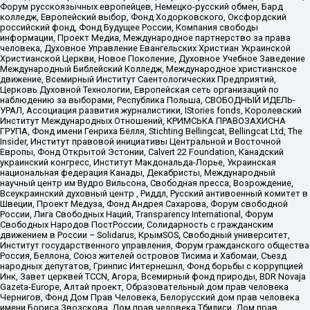
Форум русскоязычных европейцев, Немецко-русский обмен, Бард
колледж, Европейский выбор, Фонд Ходорковского, Оксфордский
российский фонд, Фонд Будущее России, Компания свободы
информации, Проект Медиа, Международное партнерство за права
человека, Духовное Управление Евангельских Христиан Украинской
Христианской Церкви, Новое Поколение, Духовное Учебное Заведение
Международный Библейский Колледж, Международное христианское
движение, Всемирный Институт Саентологических Предприятий,
Церковь Духовной Технологии, Европейская сеть организаций по
наблюдению за выборами, Республика Польша, СВОБОДНЫЙ ИДЕЛЬ-
УРАЛ, Ассоциация развития журналистики, IStories fonds, Королевский
Институт Международных Отношений, КРИМСЬКА ПРАВОЗАХИСНА
ГРУПА, Фонд имени Генриха Бёлля, Stichting Bellingcat, Bellingcat Ltd, The
Insider, Институт правовой инициативы Центральной и Восточной
Европы, Фонд Открытой Эстонии, Calvert 22 Foundation, Канадский
украинский конгресс, Институт Макдональда-Лорье, Украинская
национальная федерация Канады, Декабристы, Международный
научный центр им Вудро Вильсона, Свободная пресса, Возрождение,
Всеукраинский духовный центр , Риддл, Русский антивоенный комитет в
Швеции, Проект Медуза, Фонд Андрея Сахарова, Форум свободной
России, Лига Свободных Наций, Transparеncy International, Форум
Свободных Народов ПостРоссии, Солидарность с гражданским
движением в России – Solidarus, КрымSOS, Свободный университет,
Институт государственного управления, Форум гражданского общества
Россия, Беллона, Союз жителей островов Тисима и Хабомаи, Съезд
народных депутатов, Гринпис Интернешнл, Фонд борьбы с коррупцией
Инк, Завет церквей TCCN, Агора, Всемирный фонд природы, BDR Novaja
Gazeta-Europe, Алтай проект, Образовательный дом прав человека
Чернигов, Фонд Дом Прав Человека, Белорусский дом прав человека
имени Бориса Звозскова, Дом прав человека Тбилиси, Дом прав