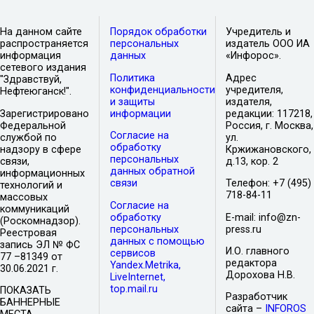
На данном сайте
Порядок обработки
Учредитель и
распространяется
персональных
издатель ООО ИА
информация
данных
«Инфорос».
сетевого издания
Политика
Адрес
"Здравствуй,
конфиденциальности
учредителя,
Нефтеюганск!".
и защиты
издателя,
Зарегистрировано
информации
редакции: 117218,
Федеральной
Россия, г. Москва,
Согласие на
службой по
ул.
обработку
надзору в сфере
Кржижановского,
персональных
связи,
д.13, кор. 2
данных обратной
информационных
связи
Телефон: +7 (495)
технологий и
718-84-11
массовых
Согласие на
коммуникаций
обработку
E-mail: info@zn-
(Роскомнадзор).
персональных
press.ru
Реестровая
данных с помощью
запись ЭЛ № ФС
И.О. главного
сервисов
77 –81349 от
редактора
Yandex.Metrika,
30.06.2021 г.
Дорохова Н.В.
LiveInternet,
top.mail.ru
ПОКАЗАТЬ
Разработчик
БАННЕРНЫЕ
сайта –
INFOROS