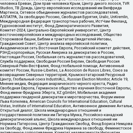
человека Ереван, Дом прав человека Крым, Центр дикого лосося, TVR
Studios, ТВ Дождь, Центр европейских исследований им Вилфрида
Мартенса, Сетевое объединение журналистов расследователей,
АЛЛАТРА, За свободную Россию, Свободная Бурятия, Uralic, UnKremlin,
Международная федерация транспортных рабочих, ИстЧам Финланд,
Гудзоновский институт, Фонд Демократического Развития,
Комитет-2024, Центрально-Европейский университет, Центр
восточноевропейских и международных исследований, Общество
Сторожевой башни, Библии и трактатов Свидетелей Иеговы,
Гражданский Совет, Центр анализа европейской политики,
Академическая сеть Восточная Европа, Российский комитет действия,
РЭНД корпорейшн, Русская Америка за демократию в России,
Настоящая Россия, Глобальная сеть журналистов-расследователей,
Служба поддержки, Свободная Россия Берлин, Свободная Россия
Северный Рейн-Вестфалия, Фонд глобальной помощи, Антивоенный
комитет России, Russie-Libertes, La Asocicion de Rusos Libres, Союз за
возвращение Северных территорий, Крымскотатарский Ресурсный
Центр, Глобальный союз IndustriALL, Russian Election Monitor, Article 19,
Мнение медиа, Федерация анархического черного креста, Радио
Свободная Европа, Германское общество изучения Восточной Европы,
Фонд имени Фридриха Эберта, XZ gGmbH, Мобильная академия
поддержки гендерной демократии и миротворчества, Форум имени
Льва Копелева, American Councils for International Education, Cultural
Vistas, Institute of International Education, Антивоенное движение Антальи,
Открытый диалог, Школа международных отношений и
государственной политики им Питера Мунка, Российско-канадский
демократический альянс, Школа международных отношений им
Нормана Патерсона, Центр Гражданских Свобод, Фонд Бориса Немцова
за Свободу, Фонд имени Фридриха Науманна за свободу, Феминистское
антивоенное сопротивление, Комитет независимости Ингушетии,