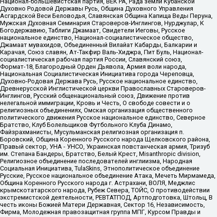
Национал-большевистская партия, ВЕК РА, Рада земли Кубанской
Духовно Родовой Державы Русь, Община Духовного Управления
Асгардской Веси Беловодья, Славянская Община Капища Веды Перуна,
Мужская Духовная Семинария Староверов-Инглингов, Нурджулар, К
Богодержавию, Таблиги Джамаат, Свидетели Иеговы, Русское
национальное единство, Национал-социалистическое общество,
Джамаат мувахидов, Объединенный Вилайат Кабарды, Балкарии и
Карачая, Союз славян, Ат-Такфир Валь-Хиджра, Пит Буль, Национал-
социалистическая рабочая партия России, Славянский союз,
Формат-18, Благородный Орден Дьявола, Армия воли народа,
Национальная Социалистическая Инициатива города Череповца,
Духовно-Родовая Держава Русь, Русское национальное единство,
Древнерусской Инглистической церкви Православных Староверов-
Инглингов, Русский общенациональный союз, Движение против
нелегальной иммиграции, Кровь и Честь, О свободе совести и о
религиозных объединениях, Омская организация общественного
политического движения Русское национальное единство, Северное
Братство, Клуб Болельщиков Футбольного Клуба Динамо,
Файзрахманисты, Мусульманская религиозная организация п.
Боровский, Община Коренного Русского народа Щелковского района,
Правый сектор, УНА - УНСО, Украинская повстанческая армия, Тризуб
им. Степана Бандеры, Братство, Белый Крест, Misanthropic division,
Религиозное объединение последователей инглиизма, Народная
Социальная Инициатива, TulaSkins, Этнополитическое объединение
Русские, Русское национальное объединение Атака, Мечеть Мирмамеда,
Община Коренного Русского народа г. Астрахани, ВОЛЯ, Меджлис
крымскотатарского народа, Рубеж Севера, ТОЙС, О противодействии
экстремистской деятельности, РЕВТАТПОД, Артподготовка, Штольц, В
честь иконы Божией Матери Державная, Сектор 16, Независимость,
Фирма, Молодежная правозащитная группа МПГ, Курсом Правды и