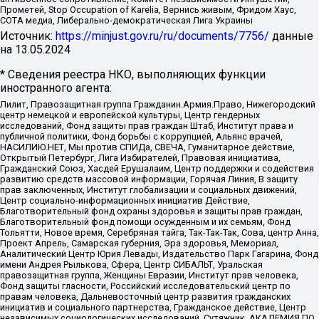
Прометей, Stop Occupation of Karelia, Вернись живым, Фридом Хаус,
СОТА медиа, Либерально-демократическая Лига Украины
Источник:
https://minjust.gov.ru/ru/documents/7756/
данные
на
13.05.2024
* Сведения реестра НКО, выполняющих функции
иностранного агента:
Лилит, Правозащитная группа Гражданин.Армия.Право, Нижегородский
центр немецкой и европейской культуры, Центр гендерных
исследований, Фонд защиты прав граждан Штаб, Институт права и
публичной политики, Фонд борьбы с коррупцией, Альянс врачей,
НАСИЛИЮ.НЕТ, Мы против СПИДа, СВЕЧА, Гуманитарное действие,
Открытый Петербург, Лига Избирателей, Правовая инициатива,
Гражданский Союз, Хасдей Ерушалаим, Центр поддержки и содействия
развитию средств массовой информации, Горячая Линия, В защиту
прав заключенных, Институт глобализации и социальных движений,
Центр социально-информационных инициатив Действие,
Благотворительный фонд охраны здоровья и защиты прав граждан,
Благотворительный фонд помощи осужденным и их семьям, Фонд
Тольятти, Новое время, Серебряная тайга, Так-Так-Так, Сова, центр Анна,
Проект Апрель, Самарская губерния, Эра здоровья, Мемориал,
Аналитический Центр Юрия Левады, Издательство Парк Гагарина, Фонд
имени Андрея Рылькова, Сфера, Центр СИБАЛЬТ, Уральская
правозащитная группа, Женщины Евразии, Институт прав человека,
Фонд защиты гласности, Российский исследовательский центр по
правам человека, Дальневосточный центр развития гражданских
инициатив и социального партнерства, Гражданское действие, Центр
независимых социологических исследований, Сутяжник, АКАДЕМИЯ ПО