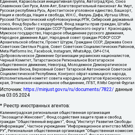
Единения, Каракольская инициативная группа, Автоград Крю, Союз
Славянских Сил Руси, Алля-Аят, Благотворительный пансионат Ак Умут,
Русская республика Русь, Арестантское уголовное единство, Башкорт,
Нация и свобода, Нация и свобода, W.H.С., Фалунь Дафа, Иртыш Ultras,
Русский Патриотический клуб-Новокузнецк/РПК, Сибирский державный
союз, Фонд борьбы с коррупцией, Фонд защиты прав граждан, Штабы
Навального, Совет граждан СССР Прикубанского округа г. Краснодара,
Мужское государство, Народное объединение русского движения,
Народное движение Адат, Народный совет граждан РСФСР СССР
Архангельской области, Проект Штурм, Граждане СССР, Держава Союз
Советских Светлых Родов, Совет Советских Социалистических Районов,
Meta Platforms Inc, Facebook, Instagram, WhatsApp, СИЧ-С14,
Добровольческое Движение Организации украинских националистов,
Черный Комитет, Татарстанское Региональное Всетатарское
общественное движение, Невоград, Молодежное Демократическое
Движение Весна, Верховный Совет Татарской Автономной Советской
Социалистической Республики, Конгресс ойрат-калмыцкого народа,
Исполнительный комитет совета народных депутатов Красноярского
края, Этническое национальное объединение, ЛГБТ, Я.МЫ Сергей Фургал
Источник:
https://minjust.gov.ru/ru/documents/7822/
данные
на
03.05.2024
* Реестр иностранных агентов:
Калининградская региональная общественная организация "Экозащита!-Женсовет", Фонд содействия защите прав и свобод граждан "Общественный вердикт", Фонд "Институт Развития Свободы Информации", Частное учреждение "Информационное агентство МЕМО. РУ", Региональная общественная организация "Общественная комиссия по сохранению наследия академика Сахарова", Фонд поддержки свободы прессы, Санкт-Петербургская общественная правозащитная организация "Гражданский контроль", Межрегиональная общественная организация "Информационно-просветительский центр "Мемориал", Региональный Фонд "Центр Защиты Прав Средств Массовой Информации", с 05.12.2023 Фонд "Центр Защиты Прав Средств массовой информации", Региональная общественная благотворительная организация помощи беженцам и мигрантам "Гражданское содействие", Негосударственное образовательное учреждение дополнительного профессионального образования (повышение квалификации) специалистов "АКАДЕМИЯ ПО ПРАВАМ ЧЕЛОВЕКА", Свердловская региональная общественная организация "Сутяжник", Автономная некоммерческая организация "Центр независимых социологических исследований", Союз общественных объединений "Российский исследовательский центр по правам человека", Региональное общественное учреждение научно-информационный центр "МЕМОРИАЛ", Некоммерческая организация "Фонд защиты гласности", Автономная некоммерческая организация "Институт прав человека", Городская общественная организация "Екатеринбургское общество "МЕМОРИАЛ", Городская общественная организация "Рязанское историко-просветительское и правозащитное общество "Мемориал" (Рязанский Мемориал), Челябинский региональный орган общественной самодеятельности – женское общественное объединение "Женщины Евразии", Челябинский региональный орган общественной самодеятельности "Уральская правозащитная группа", Фонд содействия защите здоровья и социальной справедливости имени Андрея Рылькова, Автономная Некоммерческая Организация "Аналитический Центр Юрия Левады", Автономная некоммерческая организация социальной поддержки населения "Проект Апрель", Региональная общественная организация помощи женщинам и детям, находящимся в кризисной ситуации "Информационно-методический центр "Анна", Фонд содействия развитию массовых коммуникаций и правовому просвещению "Так-так-Так", Фонд содействия устойчивому развитию "Серебряная тайга", Свердловский региональный общественный фонд социальных проектов "Новое время", "Idel.Реалии", Кавказ.Реалии, Крым.Реалии, Телеканал Настоящее Время, Татаро-башкирская служба Радио Свобода (Azatliq Radiosi), Радио Свободная Европа/Радио Свобода (PCE/PC), "Сибирь.Реалии", "Фактограф", Благотворительный фонд помощи осужденным и их семьям, Автономная некоммерческая организация "Институт глобализации и социальных движений", Фонд "В защиту прав заключенных", Частное учреждение "Центр поддержки и содействия развитию средств массовой информации", Пензенский региональный общественный благотворительный фонд "Гражданский союз", "Север.Реалии", Некоммерческая организация Фонд "Правовая инициатива", Общество с ограниченной ответственностью "Радио Свободная Европа/Радио Свобода", Чешское информационное агентство "MEDIUM-ORIENT", Красноярская региональная общественная организация "Мы против СПИДа", Камалягин Денис Николаевич, Маркелов Сергей Евгеньевич, Пономарев Лев Александрович, Савицкая Людмила Алексеевна, Автономная некоммерческая организация "Центр по работе с проблемой насилия "НАСИЛИЮ.НЕТ", Межрегиональный профессиональный союз работников здравоохранения "Альянс врачей", Юридическое лицо, зарегистрированное в Латвийской Республике, SIA "Medusa Project" (регистрационный номер 40103797863, дата регистрации 10.06.2014), Некоммерческая организация "Фонд по борьбе с коррупцией", Автономная некоммерческая организация "Институт права и публичной политики", Баданин Роман Сергеевич, Гликин Максим Александрович, Железнова Мария Михайловна, Лукьянова Юлия Сергеевна, Маетная Елизавета Витальевна, Маняхин Петр Борисович, Чуракова Ольга Владимировна, Ярош Юлия Петровна, Юридическое лицо "The Insider SIA", зарегистрированное в Риге, Латвийская Республика (дата регистрации 26.06.2015), являющееся администратором доменного имени интернет-издания "The Insider SIA", https://theins.ru, Постернак Алексей Евгеньевич, Рубин Михаил Аркадьевич, Анин Роман Александрович, Юридическое лицо Istories fonds, зарегистрированное в Латвийской Республике (регистрационный номер 50008295751, дата регистрации 24.02.2020), Великовский Дмитрий Александрович, Долинина Ирина Николаевна, Мароховская Алеся Алексеевна, Шлейнов Роман Юрьевич, Шмагун Олеся Валентиновна, Общество с ограниченной ответственностью "Альтаир 2021", Общество с ограниченной ответственностью "Вега 2021", Общество с ограниченной ответственностью "Главный редактор 2021", Общество с ограниченной ответственностью "Ромашки монолит", Важенков Артем Валерьевич, Ивановская областная общественная организация "Центр гендерных исследований", Гурман Юрий Альбертович, Медиапроект "ОВД-Инфо", Егоров Владимир Владимирович, Жилинский Владимир Александрович, Общество с ограниченной ответственностью "ЗП", Иванова София Юрьевна, Карезина Инна Павловна, Кильтау Екатерина Викторовна, Петров Алексей Викторович, Пискунов Сергей Евгеньевич, Смирнов Сергей Сергеевич, Тихонов Михаил Сергеевич, Общество с ограниченной ответственностью "ЖУРНАЛИСТ-ИНОСТРАННЫЙ АГЕНТ", Арапова Галина Юрьевна, Вольтская Татьяна Анатольевна, Американская компания "Mason G.E.S. Anonymous Foundation" (США), являющаяся владельцем интернет-издания https://mnews.world/, Компания "Stichting Bellingcat", зарегистрированная в Нидерландах (дата регистрации 11.07.2018), Захаров Андрей Вячеславович, Клепиковская Екатерина Дмитриевна, Общество с ограниченной ответственностью "МЕМО", Перл Роман Александрович, Симонов Евгений Алексеевич, Соловьева Елена Анатольевна, Сотников Даниил Владимирович, Сурначева Елизавета Дмитриевна, Автономная некоммерческая организация по защите прав человека и информированию населения "Якутия – Наше Мнение", Общество с ограниченной ответственностью "Москоу диджитал медиа", с 26.01.2023 Общество с ограниченной ответственностью "Чайка Белые сады", Ветошкина Валерия Валерьевна, Заговора Максим Александрович, Межрегиональное общественное движение "Российская ЛГБТ - сеть", Оленичев Максим Владимирович, Павлов Иван Юрьевич, Скворцова Елена Сергеевна, Общество с ограниченной ответственностью "Как бы инагент", Кочетков Игорь Викторович, Общество с ограниченной ответственностью "Честные выборы", Еланчик Олег Александрович, Общество с ограниченной ответственностью "Нобелевский призыв", Гималова Регина Эмилевна, Григорьев Андрей Валерьевич, Григорьева Алина Александровна, Ассоциация по содействию защите прав призывников, альтернативнослужащих и военнослужащих "Правозащитная группа "Гражданин.Армия.Право", Хисамова Регина Фаритовна, Автономная некоммерческая организация по реализации социально-правовых программ "Лилит", Дальневосточное общественное движение "Маяк", Санкт-Петербургская ЛГБТ-инициативная группа "Выход", Инициативная группа ЛГБТ+ "Реверс", Алексеев Андрей Викторович, Бекбулатова Таисия Львовна, Беляев Иван Михайлович, Владыкина Елена Сергеевна, Гельман Марат Александрович, Никульшина Вероника Юрьевна, Толоконникова Надежда Андреевна, Шендерович Виктор Анатольевич, Общество с ограниченной ответственностью "Данное сообщение", Общество с ограниченной ответственностью Издательский дом "Новая глава", Айнбиндер Александра Александровна, Московский комьюнити-центр для ЛГБТ+инициатив, Благотворительный фонд развития филантропии, Deutsche Welle (Германия, Kurt-Schumacher-Strasse 3, 53113 Bonn), Борзунова Мария Михайловна, Воробьев Виктор Викторович, Голубева Анна Львовна, Константинова Алла Михайловна, Малкова Ирина Владимировна, Мурадов Мурад Абдулгалимович, Осетинская Елизавета Николаевна, Понасенков Евгений Николаевич, Ганапольский Матвей Юрьевич, Киселев Евгений Алексеевич, Борухович Ирина Григорьевна, Дремин Иван Тимофеевич, Дубровский Дмитрий Викторович, Красноярская региональная общественная организация поддержки и развития альтернативных образовательных технологий и межкультурных коммуникаций "ИНТЕРРА", Маяковская Екатерина Алексеевна, Фейгин Марк Захарович, Филимонов Андрей Викторович, Дзугкоева Регина Николаевна, Доброхотов Роман Александрович, Дудь Юрий Александрович, Елкин Сергей Владимирович, Кругликов Кирилл Игоревич, Сабунаева Мария Леонидовна, Семенов Алексей Владимирович, Шаинян Карен Багратович, Шульман Екатерина Михайловна, Асафьев Артур Валерьевич, Вахштайн Виктор Семенович, Венедиктов Алексей Алексеевич, Лушникова Екатерина Евгеньевна, Волков Леонид Михайлович, Невзоров Александр Глебович, Пархоменко Сергей Борисович, Сироткин Ярослав Николаевич, Кара-Мурза Владимир Владимирович, Баранова Наталья Владимировна, Гозман Леонид Яковлевич, Кагарлицкий Борис Юльевич, Климарев Михаил Валерьевич, Милов Владимир Станиславович, Автономная некоммерческая организация Краснодарский центр современного искусства "Типография", Моргенштерн Алишер Тагирович, Соболь Любовь Эдуардовна, Общество с ограниченной ответственностью "ЛИЗА НОРМ", Каспаров Гарри Кимович, Ходорковский Михаил Борисович, Общество с ограниченной ответственностью "Апрельские тезисы", Данилович Ирина Брониславовна, Кашин Олег Владимирович, Петров Николай Владимирович, Пивоваров Алексей Владимирович, Соколов Михаил Владимирович, Цветкова Юлия Владимировна, Чичваркин Евгений Александрович, Комитет против пыток/Команда против пыток, Общество с ограниченной ответственностью "Первый научный", Общество с ограниченной ответственностью "Вертолет и ко", Белоцерковская Вероника Борисовна, Кац Максим Евгеньевич, Лазарева Татьяна Юрьевна, Шаведдинов Руслан Табризович, Яшин Илья Валерьевич, Общество с ограниченной ответственностью "Иноагент ААВ", Алешковский Дмитрий Петрович, Альбац Евгения Марковна, Быков Дмитрий Львович, Галямина Юлия Евгеньевна, Лойко Сергей Леонидович, Мартынов Кирилл Константинович, Медведев Сергей Александрович, Крашенинников Федор Геннадиевич, Гордеева Катерина Вл