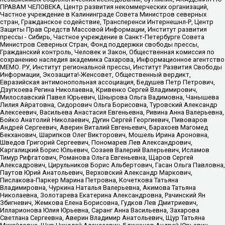
ПРАВАМ ЧЕЛОВЕКА, Центр развития некоммерческих организаций,
Частное учреждение в Калининграде Совета Министров северных
стран, Гражданское содействие, Трансперенси Интернешнл-Р, Центр
Защиты Прав Средств Массовой Информации, Институт развития
прессы - Сибирь, Частное учреждение в Санкт-Петербурге Совета
Министров Северных Стран, Фонд поддержки свободы прессы,
Гражданский контроль, Человек и Закон, Общественная комиссия по
сохранению наследия академика Сахарова, Информационное агентство
МЕМО. РУ, Институт региональной прессы, Институт Развития Свободы
Информации, Экозащита!-Женсовет, Общественный вердикт,
Евразийская антимонопольная ассоциация, Бедушев Петр Петрович,
Дзугкоева Регина Николаевна, Кривенко Сергей Владимирович,
Милославский Павел Юрьевич, Шнырова Ольга Вадимовна, Чанышева
Лилия Айратовна, Сидорович Ольга Борисовна, Туровский Александр
Алексеевич, Васильева Анастасия Евгеньевна, Ривина Анна Валерьевна,
Бойко Анатолий Николаевич, Дугин Сергей Георгиевич, Пивоваров
Андрей Сергеевич, Аверин Виталий Евгеньевич, Барахоев Магомед
Бекханович, Шарипков Олег Викторович, Мошель Ирина Ароновна,
Шведов Григорий Сергеевич, Пономарев Лев Александрович,
Каргалицкий Борис Юльевич, Созаев Валерий Валерьевич, Исламов
Тимур Рифгатович, Романова Ольга Евгеньевна, Щаров Сергей
Алексадрович, Цирульников Борис Альбертович, Гасан Ольга Павловна,
Паутов Юрий Анатольевич, Верховский Александр Маркович,
Пислакова-Паркер Марина Петровна, Кочеткова Татьяна
Владимировна, Чуркина Наталья Валерьевна, Акимова Татьяна
Николаевна, Золотарева Екатерина Александровна, Рачинский Ян
Збигневич, Жемкова Елена Борисовна, Гудков Лев Дмитриевич,
Илларионова Юлия Юрьевна, Саранг Анна Васильевна, Захарова
Светлана Сергеевна, Аверин Владимир Анатольевич, Щур Татьяна