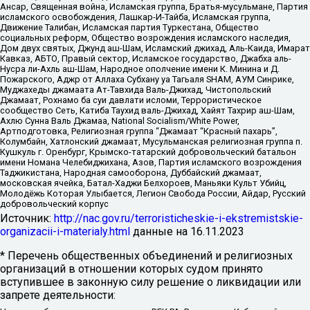
Ансар, Священная война, Исламская группа, Братья-мусульмане, Партия
исламского освобождения, Лашкар-И-Тайба, Исламская группа,
Движение Талибан, Исламская партия Туркестана, Общество
социальных реформ, Общество возрождения исламского наследия,
Дом двух святых, Джунд аш-Шам, Исламский джихад, Аль-Каида, Имарат
Кавказ, АБТО, Правый сектор, Исламское государство, Джабха аль-
Нусра ли-Ахль аш-Шам, Народное ополчение имени К. Минина и Д.
Пожарского, Аджр от Аллаха Субхану уа Тагьаля SHAM, АУМ Синрике,
Муджахеды джамаата Ат-Тавхида Валь-Джихад, Чистопольский
Джамаат, Рохнамо ба суи давлати исломи, Террористическое
сообщество Сеть, Катиба Таухид валь-Джихад, Хайят Тахрир аш-Шам,
Ахлю Сунна Валь Джамаа, National Socialism/White Power,
Артподготовка, Религиозная группа “Джамаат “Красный пахарь”,
Колумбайн, Хатлонский джамаат, Мусульманская религиозная группа п.
Кушкуль г. Оренбург, Крымско-татарский добровольческий батальон
имени Номана Челебиджихана, Азов, Партия исламского возрождения
Таджикистана, Народная самооборона, Дуббайский джамаат,
московская ячейка, Батал-Хаджи Белхороев, Маньяки Культ Убийц,
Молодёжь Которая Улыбается, Легион Свобода России, Айдар, Русский
добровольческий корпус
Источник:
http://nac.gov.ru/terroristicheskie-i-ekstremistskie-
organizacii-i-materialy.html
данные на
16.11.2023
* Перечень общественных объединений и религиозных
организаций в отношении которых судом принято
вступившее в законную силу решение о ликвидации или
запрете деятельности: