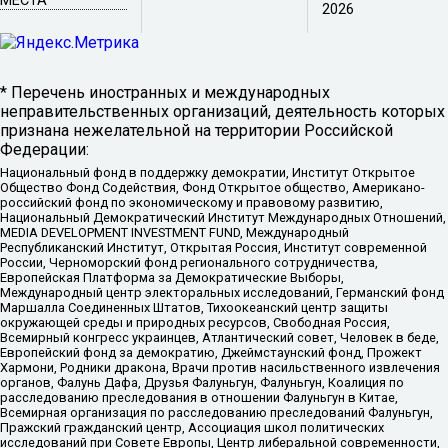
МЕСТА
2026
* Перечень иностранных и международных
неправительственных организаций, деятельность которых
признана нежелательной на территории Российской
Федерации:
Национальный фонд в поддержку демократии, Институт Открытое
Общество Фонд Содействия, Фонд Открытое общество, Американо-
российский фонд по экономическому и правовому развитию,
Национальный Демократический Институт Международных Отношений,
MEDIA DEVELOPMENT INVESTMENT FUND, Международный
Республиканский Институт, Открытая Россия, Институт современной
России, Черноморский фонд регионального сотрудничества,
Европейская Платформа за Демократические Выборы,
Международный центр электоральных исследований, Германский фонд
Маршалла Соединенных Штатов, Тихоокеанский центр защиты
окружающей среды и природных ресурсов, Свободная Россия,
Всемирный конгресс украинцев, Атлантический совет, Человек в беде,
Европейский фонд за демократию, Джеймстаунский фонд, Прожект
Хармони, Родники дракона, Врачи против насильственного извлечения
органов, Фалунь Дафа, Друзья Фалуньгун, Фалуньгун, Коалиция по
расследованию преследования в отношении Фалуньгун в Китае,
Всемирная организация по расследованию преследований Фалуньгун,
Пражский гражданский центр, Ассоциация школ политических
исследований при Совете Европы, Центр либеральной современности,