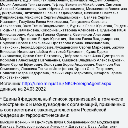
Михайловна, Щур Николай Алексеевич, Блинушов Андрей Юрьевич,
Мосин Алексей Геннадьевич, Гефтер Валентин Михайлович, Симонов
Алексей Кириллович, Флиге Ирина Анатольевна, Мельникова Валентина
Дмитриевна, Вититинова Елена Владимировна, Баженова Светлана
Куприяновна, Максимов Сергей Владимирович, Беляев Сергей
Иванович, Голубева Елена Николаевна, Ганнушкина Светлана
Алексеевна, Закс Елена Владимировна, Буртина Елена Юрьевна, Гендель
Людмила Залмановна, Кокорина Екатерина Алексеевна, Шуманов Илья
Вячеславович, Арапова Галина Юрьевна, Свечников Анатолий
Мариевич, Прохоров Вадим Юрьевич, Шахова Елена Владимировна,
Подузов Сергей Васильевич, Протасова Ирина Вячеславовна,
Литинский Леонид Борисович, Лукашевский Сергей Маркович, Бахмин
Вячеслав Иванович, Шабад Анатолий Ефимович, Сухих Дарья
Николаевна, Орлов Олег Петрович, Добровольская Анна Дмитриевна,
Королева Александра Евгеньевна, Смирнов Владимир Александрович,
Вицин Сергей Ефимович, Золотухин Борис Андреевич, Левинсон Лев
Семенович, Локшина Татьяна Иосифовна, Орлов Олег Петрович,
Полякова Мара Федоровна, Резник Генри Маркович, Захаров Герман
Константинович
Источник:
http://unro.minjust.ru/NKOForeignAgent.aspx
данные на
24.03.2022
* Единый федеральный список организаций, в том числе
иностранных и международных организаций, признанных
в соответствии с законодательством Российской
Федерации террористическими:
Высший военный Маджлисуль Шура Объединенных сил моджахедов
Кавказа, Конгресс народов Ичкерии и Дагестана, База, Асбат аль-