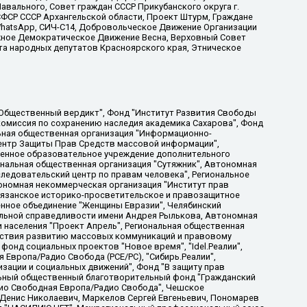
вального, Совет граждан СССР Прикубанского округа г.
ФСР СССР Архангельской области, Проект Штурм, Граждане
, WhatsApp, СИЧ-С14, Добровольческое Движение Организации
жное Демократическое Движение Весна, Верховный Совет
та народных депутатов Красноярского края, Этническое
, Дальневосточное общественное движение "Маяк", Санкт-Петербургская ЛГБТ-инициативная группа "Выход", Инициативная группа ЛГБТ+ "Реверс", Алексеев Андрей Викторович, Бекбулатова Таисия Львовна, Беляев Иван Михайлович, Владыкина Елена Сергеевна, Гельман Марат Александрович, Никульшина Вероника Юрьевна, Толоконникова Надежда Андреевна, Шендерович Виктор Анатольевич, Общество с ограниченной ответственностью "Данное сообщение", Общество с ограниченной ответственностью Издательский дом "Новая глава", Айнбиндер Александра Александровна, Московский комьюнити-центр для ЛГБТ+инициатив, Благотворительный фонд развития филантропии, Deutsche Welle (Германия, Kurt-Schumacher-Strasse 3, 53113 Bonn), Борзунова Мария Михайловна, Воробьев Виктор Викторович, Голубева Анна Львовна, Константинова Алла Михайловна, Малкова Ирина Владимировна, Мурадов Мурад Абдулгалимович, Осетинская Елизавета Николаевна, Понасенков Евгений Николаевич, Ганапольский Матвей Юрьевич, Киселев Евгений Алексеевич, Борухович Ирина Григорьевна, Дремин Иван Тимофеевич, Дубровский Дмитрий Викторович, Красноярская региональная общественная организация поддержки и развития альтернативных образовательных технологий и межкультурных коммуникаций "ИНТЕРРА", Маяковская Екатерина Алексеевна, Фейгин Марк Захарович, Филимонов Андрей Викторович, Дзугкоева Регина Николаевна, Доброхотов Роман Александрович, Дудь Юрий Александрович, Елкин Сергей Владимирович, Кругликов Кирилл Игоревич, Сабунаева Мария Леонидовна, Семенов Алексей Владимирович, Шаинян Карен Багратович, Шульман Екатерина Михайловна, Асафьев Артур Валерьевич, Вахштайн Виктор Семенович, Венедиктов Алексей Алексеевич, Лушникова Екатерина Евгеньевна, Волков Леонид Михайлович, Невзоров Александр Глебович, Пархоменко Сергей Борисович, Сироткин Ярослав Николаевич, Кара-Мурза Владимир Владимирович, Баранова Наталья Владимировна, Гозман Леонид Яковлевич, Кагарлицкий Борис Юльевич, Климарев Михаил Валерьевич, Милов Владимир Станиславович, Автономная некоммерческая организация Краснодарский центр современного искусства "Типография", Моргенштерн Алишер Тагирович, Соболь Любовь Эдуардовна, Общество с ограниченной ответственностью "ЛИЗА НОРМ", Каспаров Гарри Кимович, Ходорковский Михаил Борисович, Общество с ограниченной ответственностью "Апрельские тезисы", Данилович Ирина Брониславовна, Кашин Олег Владимирович, Петров Николай Владимирович, Пивоваров Алексей Владимирович, Соколов Михаил Владимирович, Цветкова Юлия Владимировна, Чичваркин Евгений Александрович, Комитет против пыток/Команда против пыток, Общество с ограниченной ответственностью "Первый научный", Общество с ограниченной ответственностью "Вертолет и ко", Белоцерковская Вероника Борисовна, Кац Максим Евгеньевич, Лазарева Татьяна Юрьевна, Шаведдинов Руслан Табризович, Яшин Илья Валерьевич, Общество с ограниченной ответственностью "Иноагент ААВ", Алешковский Дмитрий Петрович, Альбац Евгения Марковна, Быков Дмитрий Львович, Галямина Юлия Евгеньевна, Лойко Сергей Леонидович, Мартынов Кирилл Константинович, Медведев Сергей Александрович, Крашенинников Федор Геннадиевич, Гордеева Катерина Вл