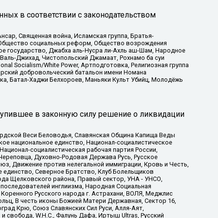
нных в соответствии с законодательством
сар, Священная война, Исламская группа, Братья-
а, Общество социальных реформ, Общество возрождения
ое государство, Джабха аль-Нусра ли-Ахль аш-Шам, Народное
 Валь-Джихад, Чистопольский Джамаат, Рохнамо ба суи
nal Socialism/White Power, Артподготовка, Религиозная группа
атарский добровольческий батальон имени Номана
ка, Батал-Хаджи Белхороев, Маньяки Культ Убийц, Молодёжь
тупившее в законную силу решение о ликвидации
ардской Веси Беловодья, Славянская Община Капища Веды
ское национальное единство, Национал-социалистическое
 Национал-социалистическая рабочая партия России,
Череповца, Духовно-Родовая Держава Русь, Русское
з, Движение против нелегальной иммиграции, Кровь и Честь,
е единство, Северное Братство, Клуб Болельщиков
ода Щелковского района, Правый сектор, УНА - УНСО,
ие последователей инглиизма, Народная Социальная
 Коренного Русского народа г. Астрахани, ВОЛЯ, Меджлис
льц, В честь иконы Божией Матери Державная, Сектор 16,
рад Крю, Союз Славянских Сил Руси, Алля-Аят,
 свобода, W.H.С., Фалунь Дафа, Иртыш Ultras, Русский