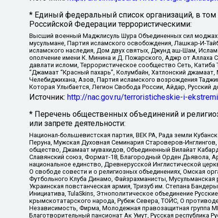
* Единый федеральный список организаций, в том
Российской Федерации террористическими:
Высший военный Маджлисуль Шура Объединенных сил моджахедо
мусульмане, Партия исламского освобождения, Лашкар-И-Тай
исламского наследия, Дом двух святых, Джунд аш-Шам, Ислам
ополчение имени К. Минина и Д. Пожарского, Аджр от Аллаха 
давлати исломи, Террористическое сообщество Сеть, Катиба Та
“Джамаат “Красный пахарь”, Колумбайн, Хатлонский джамаат, 
Челебиджихана, Азов, Партия исламского возрождения Таджи
Которая Улыбается, Легион Свобода России, Айдар, Русский 
Источник:
http://nac.gov.ru/terroristicheskie-i-ekstrem
* Перечень общественных объединений и религио
или запрете деятельности:
Национал-большевистская партия, ВЕК РА, Рада земли Кубан
Перуна, Мужская Духовная Семинария Староверов-Инглингов, 
общество, Джамаат мувахидов, Объединенный Вилайат Кабарды
Славянский союз, Формат-18, Благородный Орден Дьявола, А
национальное единство, Древнерусской Инглистической церк
О свободе совести и о религиозных объединениях, Омская ор
Футбольного Клуба Динамо, Файзрахманисты, Мусульманская р
Украинская повстанческая армия, Тризуб им. Степана Бандеры,
Инициатива, TulaSkins, Этнополитическое объединение Русски
крымскотатарского народа, Рубеж Севера, ТОЙС, О противоде
Независимость, Фирма, Молодежная правозащитная группа МПГ
Благотворительный пансионат Ак Умут, Русская республика Рус