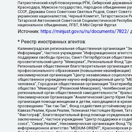
Патриотический клуб-Новокузнецк/РПК, Сибирский державный 
Краснодара, Мужское государство, Народное объединение ру
СССР, Держава Союз Советских Светлых Родов, Совет Советски
украинских националистов, Черный Комитет, Татарстанское 
Татарской Автономной Советской Социалистической Республи
национальное объединение, ЛГБТ, Я.МЫ Сергей Фургал
Источник:
https://minjust.gov.ru/ru/documents/7822/
д
* Реестр иностранных агентов:
Калининградская региональная общественная организация "Экозащита!-Женсовет", Фонд содействия защите прав и свобод граждан "Общественный вердикт", Фонд "Институт Развития Свободы Информации", Частное учреждение "Информационное агентство МЕМО. РУ", Региональная общественная организация "Общественная комиссия по сохранению наследия академика Сахарова", Фонд поддержки свободы прессы, Санкт-Петербургская общественная правозащитная организация "Гражданский контроль", Межрегиональная общественная организация "Информационно-просветительский центр "Мемориал", Региональный Фонд "Центр Защиты Прав Средств Массовой Информации", с 05.12.2023 Фонд "Центр Защиты Прав Средств массовой информации", Региональная общественная благотворительная организация помощи беженцам и мигрантам "Гражданское содействие", Негосударственное образовательное учреждение дополнительного профессионального образования (повышение квалификации) специалистов "АКАДЕМИЯ ПО ПРАВАМ ЧЕЛОВЕКА", Свердловская региональная общественная организация "Сутяжник", Автономная некоммерческая организация "Центр независимых социологических исследований", Союз общественных объединений "Российский исследовательский центр по правам человека", Региональное общественное учреждение научно-информационный центр "МЕМОРИАЛ", Некоммерческая организация "Фонд защиты гласности", Автономная некоммерческая организация "Институт прав человека", Городская общественная организация "Екатеринбургское общество "МЕМОРИАЛ", Городская общественная организация "Рязанское историко-просветительское и правозащитное общество "Мемориал" (Рязанский Мемориал), Челябинский региональный орган общественной самодеятельности – женское общественное объединение "Женщины Евразии", Челябинский региональный орган общественной самодеятельности "Уральская правозащитная группа", Фонд содействия защите здоровья и социальной справедливости имени Андрея Рылькова, Автономная Некоммерческая Организация "Аналитический Центр Юрия Левады", Автономная некоммерческая организация социальной поддержки населения "Проект Апрель", Региональная общественная организация помощи женщинам и детям, находящимся в кризисной ситуации "Информационно-методический центр "Анна", Фонд содействия развитию массовых коммуникаций и правовому просвещению "Так-так-Так", Фонд содействия устойчивому развитию "Серебряная тайга", Свердловский региональный общественный фонд социальных проектов "Новое время", "Idel.Реалии", Кавказ.Реалии, Крым.Реалии, Телеканал Настоящее Время, Татаро-башкирская служба Радио Свобода (Azatliq Radiosi), Радио Свободная Европа/Радио Свобода (PCE/PC), "Сибирь.Реалии", "Фактограф", Благотворительный фонд помощи осужденным и их семьям, Автономная некоммерческая организация "Институт глобализации и социальных движений", Фонд "В защиту прав заключенных", Частное учреждение "Центр поддержки и содействия развитию средств массовой информации", Пензенский региональный общественный благотворительный фонд "Гражданский союз", "Север.Реалии", Некоммерческая организация Фонд "Правовая инициатива", Общество с ограниченной ответственностью "Радио Свободная Европа/Радио Свобода", Чешское информационное агентство "MEDIUM-ORIENT", Красноярская региональная общественная организация