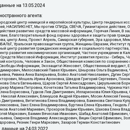
анные на
13.05.2024
остранного агента:
родский центр немецкой и европейской культуры, Центр гендерных исс
ачей, НАСИЛИЮ.НЕТ, Мы против СПИДа, СВЕЧА, Гуманитарное действие, 
ействия развитию средств массовой информации, Горячая Линия, В защ
твие, Благотворительный фонд охраны здоровья и защиты прав гражда
 Сова, центр Анна, Проект Апрель, Самарская губерния, Эра здоровья, 
ИБАЛЬТ, Уральская правозащитная группа, Женщины Евразии, Институт п
ый центр развития гражданских инициатив и социального партнерства,
нтр развития некоммерческих организаций, Частное учреждение в Кал
 Средств Массовой Информации, Институт развития прессы - Сибирь, Ч
ий контроль, Человек и Закон, Общественная комиссия по сохранению
я Свободы Информации, Экозащита!-Женсовет, Общественный вердикт, 
ладимирович, Милославский Павел Юрьевич, Шнырова Ольга Вадимовна,
ьевна, Ривина Анна Валерьевна, Бойко Анатолий Николаевич, Дугин Сер
икторович, Мошель Ирина Ароновна, Шведов Григорий Сергеевич, Поно
нова Ольга Евгеньевна, Щаров Сергей Алексадрович, Цирульников Бори
ркер Марина Петровна, Кочеткова Татьяна Владимировна, Чуркина Нат
Елена Борисовна, Гудков Лев Дмитриевич, Илларионова Юлия Юрьевна, С
 Николай Алексеевич, Блинушов Андрей Юрьевич, Мосин Алексей Генна
а Дмитриевна, Вититинова Елена Владимировна, Баженова Светлана Куп
Алексеевна, Закс Елена Владимировна, Буртина Елена Юрьевна, Гендель
иков Анатолий Мариевич, Прохоров Вадим Юрьевич, Шахова Елена Влад
ргей Маркович, Бахмин Вячеслав Иванович, Шабад Анатолий Ефимович, 
ьевна, Смирнов Владимир Александрович, Вицин Сергей Ефимович, Зол
доровна, Резник Генри Маркович, Захаров Герман Константинович
x
данные на
24.03.2022