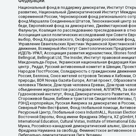
Федерации:
Национальный фонд в поддержку демократии, Институт Откр
развитию, Национальный Демократический Институт Междуна
современной России, Черноморский фонд регионального сот
фонд Маршалла Соединенных Штатов, Тихоокеанский центр за
беде, Европейский фонд за демократию, Джеймстаунский фонд
Фалуньгун, Коалиция по расследованию преследования в отно
Ассоциация школ политических исследований при Совете Евр
выбор, Фонд Ходорковского, Оксфордский российский фонд, 
Управление Евангельских Христиан Украинской Христианской
движение, Всемирный Институт Саентологических Предприяти
ИДЕЛЬ-УРАЛ, Ассоциация развития журналистики, IStories fo
Bellingcat, Bellingcat Ltd, The Insider, Институт правовой ин
Макдональда-Лорье, Украинская национальная федерация Кан
центр , Риддл, Русский антивоенный комитет в Швеции, Проект
Народов ПостРоссии, Солидарность с гражданским движением 
Россия, Беллона, Союз жителей островов Тисима и Хабомаи, 
природы, BDR Novaja Gazeta-Europe, Алтай проект, Образова
человека Тбилиси, Дом прав человека Ереван, Дом прав челов
объединение журналистов расследователей, АЛЛАТРА, За своб
Гудзоновский институт, Фонд Демократического Развития, К
Сторожевой башни, Библии и трактатов Свидетелей Иеговы, Г
РЭНД корпорейшн, Русская Америка за демократию в России, 
Северный Рейн-Вестфалия, Фонд глобальной помощи, Антивоенн
Ресурсный Центр, Глобальный союз IndustriALL, Russian Electi
Восточной Европы, Фонд имени Фридриха Эберта, XZ gGmbH, М
International Education, Cultural Vistas, Institute of Intern
Мунка, Российско-канадский демократический альянс, Школа
Фридриха Науманна за свободу, Феминистское антивоенное соп
Либерально-демократическая Лига Украины