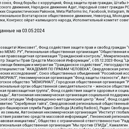
союз, Фонд борьбы с коррупцией, Фонд защиты прав граждан, Штабы На
сского движения, Народное движение Адат, Народный совет граждан РС
х Социалистических Районов, Meta Platforms Inc, Facebook, Instagram
Региональное Всетатарское общественное движение, Невоград, Молоде
ки, Конгресс ойрат-калмыцкого народа, Исполнительный комитет сове
анные на
03.05.2024
 "Мы против СПИДа", Камалягин Денис Николаевич, Маркелов Сергей Евгеньевич, Пономарев Лев Александрович, Савицкая Людмила Алексеевна, Автономная некоммерческая организация "Центр по работе с проблемой насилия "НАСИЛИЮ.НЕТ", Межрегиональный профессиональный союз работников здравоохранения "Альянс врачей", Юридическое лицо, зарегистрированное в Латвийской Республике, SIA "Medusa Project" (регистрационный номер 40103797863, дата регистрации 10.06.2014), Некоммерческая организация "Фонд по борьбе с коррупцией", Автономная некоммерческая организация "Институт права и публичной политики", Баданин Роман Сергеевич, Гликин Максим Александрович, Железнова Мария Михайловна, Лукьянова Юлия Сергеевна, Маетная Елизавета Витальевна, Маняхин Петр Борисович, Чуракова Ольга Владимировна, Ярош Юлия Петровна, Юридическое лицо "The Insider SIA", зарегистрированное в Риге, Латвийская Республика (дата регистрации 26.06.2015), являющееся администратором доменного имени интернет-издания "The Insider SIA", https://theins.ru, Постернак Алексей Евгеньевич, Рубин Михаил Аркадьевич, Анин Роман Александрович, Юридическое лицо Istories fonds, зарегистрированное в Латвийской Республике (регистрационный номер 50008295751, дата регистрации 24.02.2020), Великовский Дмитрий Александрович, Долинина Ирина Николаевна, Мароховская Алеся Алексеевна, Шлейнов Роман Юрьевич, Шмагун Олеся Валентиновна, Общество с ограниченной ответственностью "Альтаир 2021", Общество с ограниченной ответственностью "Вега 2021", Общество с ограниченной ответственностью "Главный редактор 2021", Общество с ограниченной ответственностью "Ромашки монолит", Важенков Артем Валерьевич, Ивановская областная общественная организация "Центр гендерных исследований", Гурман Юрий Альбертович, Медиапроект "ОВД-Инфо", Егоров Владимир Владимирович, Жилинский Владимир Александрович, Общество с ограниченной ответственностью "ЗП", Иванова София Юрьевна, Карезина Инна Павловна, Кильтау Екатерина Викторовна, Петров Алексей Викторович, Пискунов Сергей Евгеньевич, Смирнов Сергей Сергеевич, Тихонов Михаил Сергеевич, Общество с ограниченной ответственностью "ЖУРНАЛИСТ-ИНОСТРАННЫЙ АГЕНТ", Арапова Галина Юрьевна, Вольтская Татьяна Анатольевна, Американская компания "Mason G.E.S. Anonymous Foundation" (США), являющаяся владельцем интернет-издания https://mnews.world/, Компания "Stichting Bellingcat", зарегистрированная в Нидерландах (дата регистрации 11.07.2018), Захаров Андрей Вячеславович, Клепиковская Екатерина Дмитриевна, Общество с ограниченной ответственностью "МЕМО", Перл Роман Александрович, Симонов Евгений Алексеевич, Соловьева Елена Анатольевна, Сотников Даниил Владимирович, Сурначева Елизавета Дмитриевна, Автономная некоммерческая организация по защите прав человека и информированию населения "Якутия – Наше Мнение", Общество с ограниченной ответственностью "Москоу диджитал медиа", с 26.01.2023 Общество с ограниченной ответственностью "Чайка Белые сады", Ветошкина Валерия Валерьевна, Заговора Максим Александрович, Межрегиональное общественное движение "Российская ЛГБТ - сеть", Оленичев Максим Владимирович, Павлов Иван Юрьевич, Скворцова Елена Сергеевна, Общество с ограниченной ответственностью "Как бы инагент", Кочетков Игорь Викторович, Общество с ограниченной ответственностью "Честные выборы", Еланчик Олег Александрович, Общество с ограниченной ответственностью "Нобелевский призыв", Гималова Регина Эмилевна, Григорьев Андрей Валерьевич, Григорьева Алина Александровна, Ассоциация по содействию защите прав призывников, альтернативнослужащих и военнослужащих "Правозащитная группа "Гражданин.Армия.Право", Хисамова Регина Фаритовна, Автономная некоммерческая организация по реализации социально-правовых программ "Лилит"