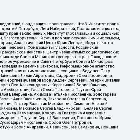
ледований, Фонд защиты прав граждан Штаб, Институт права
Открытый Петербург, Лига Избирателей, Правовая инициатива,
иту прав заключенных, Институт глобализации и социальных
н, Благотворительный фонд помощи осужденным и их семьям,
Мемориал, Аналитический Центр Юрия Левады, Издательство
рав человека, Фонд защиты гласности, Российский
 Гражданское действие, Центр независимых социологических
ининграде Совета Министров северных стран, Гражданское
астное учреждение в Санкт-Петербурге Совета Министров
 наследия академика Сахарова, Информационное агентство
Евразийская антимонопольная ассоциация, Бедушев Петр
 Чанышева Лилия Айратовна, Сидорович Ольга Борисовна,
гей Георгиевич, Пивоваров Андрей Сергеевич, Аверин Виталий
марев Лев Александрович, Каргалицкий Борис Юльевич,
с Альбертович, Гасан Ольга Павловна, Паутов Юрий
алья Валерьевна, Акимова Татьяна Николаевна, Золотарева
аранг Анна Васильевна, Захарова Светлана Сергеевна,
дьевич, Гефтер Валентин Михайлович, Симонов Алексей
рияновна, Максимов Сергей Владимирович, Беляев Сергей
 Людмила Залмановна, Кокорина Екатерина Алексеевна,
имировна, Подузов Сергей Васильевич, Протасова Ирина
Сухих Дарья Николаевна, Орлов Олег Петрович,
отухин Борис Андреевич, Левинсон Лев Семенович, Локшина