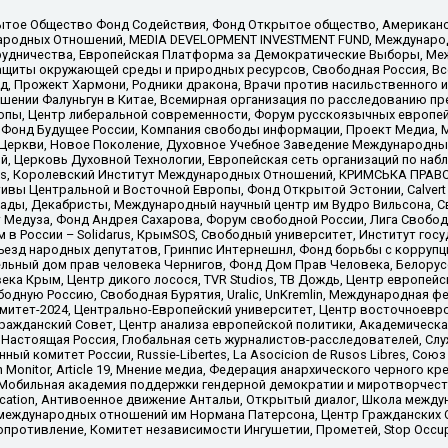
ытое Общество Фонд Содействия, Фонд Открытое общество, Американо
родных Отношений, MEDIA DEVELOPMENT INVESTMENT FUND, Международн
рудничества, Европейская Платформа за Демократические Выборы, Ме
щиты окружающей среды и природных ресурсов, Свободная Россия, Все
, Прожект Хармони, Родники дракона, Врачи против насильственного и
шении Фалуньгун в Китае, Всемирная организация по расследованию пр
опы, Центр либеральной современности, Форум русскоязычных европей
Фонд Будущее России, Компания свободы информации, Проект Медиа, 
 Церкви, Новое Поколение, Духовное Учебное Заведение Международн
й, Церковь Духовной Технологии, Европейская сеть организаций по н
nds, Королевский Институт Международных Отношений, КРИМСЬКА ПРАВОЗ
ициативы Центральной и Восточной Европы, Фонд Открытой Эстонии, Calver
ады, Декабристы, Международный научный центр им Вудро Вильсона, С
 Медуза, Фонд Андрея Сахарова, Форум свободной России, Лига Свободны
в России – Solidarus, КрымSOS, Свободный университет, Институт гос
Съезд народных депутатов, Гринпис Интернешнл, Фонд борьбы с коррупц
тельный дом прав человека Чернигов, Фонд Дом Прав Человека, Белору
ека Крым, Центр дикого лосося, TVR Studios, ТВ Дождь, Центр европей
одную Россию, Свободная Бурятия, Uralic, UnKremlin, Международная ф
омитет-2024, Центрально-Европейский университет, Центр восточноев
ражданский Совет, Центр анализа европейской политики, Академическа
Настоящая Россия, Глобальная сеть журналистов-расследователей, Слу
ый комитет России, Russie-Libertes, La Asocicion de Rusos Libres, С
on Monitor, Article 19, Мнение медиа, Федерация анархического черного
обильная академия поддержки гендерной демократии и миротворчества,
ational Education, Антивоенное движение Антальи, Открытый диалог, Школа 
 международных отношений им Нормана Патерсона, Центр Гражданских 
ротивление, Комитет независимости Ингушетии, Прометей, Stop Occupat