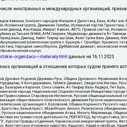
 числе иностранных и международных организаций, призна
в Кавказа, Конгресс народов Ичкерии и Дагестана, База, Асбат аль-Ан
ба, Исламская группа, Движение Талибан, Исламская партия Туркестан
ский джихад, Аль-Каида, Имарат Кавказ, АБТО, Правый сектор, Исламск
Субхану уа Тагьаля SHAM, АУМ Синрике, Муджахеды джамаата Ат-Тавхида
ухид валь-Джихад, Хайят Тахрир аш-Шам, Ахлю Сунна Валь Джамаа, Natio
Мусульманская религиозная группа п. Кушкуль г. Оренбург, Крымско-т
кистана, Народная самооборона, Дуббайский джамаат, московская ячей
добровольческий корпус
istskie-organizacii-i-materialy.html
данные на
16.11.2023
зных организаций в отношении которых судом принято вс
ской Духовно Родовой Державы Русь, Община Духовного Управления Асг
Нурджулар, К Богодержавию, Таблиги Джамаат, Свидетели Иеговы, Рус
, Балкарии и Карачая, Союз славян, Ат-Такфир Валь-Хиджра, Пит Буль,
рмия воли народа, Национальная Социалистическая Инициатива города 
ви Православных Староверов-Инглингов, Русский общенациональный сою
ганизация общественного политического движения Русское национально
елигиозная организация п. Боровский, Община Коренного Русского нар
 Братство, Белый Крест, Misanthropic division, Религиозное объединен
е, Русское национальное объединение Атака, Мечеть Мирмамеда, Община
йствии экстремистской деятельности, РЕВТАТПОД, Артподготовка, Што
, Курсом Правды и Единения, Каракольская инициативная группа, Автог
ь, Арестантское уголовное единство, Башкорт, Нация и свобода, Нация и