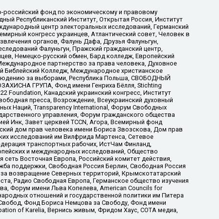
-российский фонд по экономическому и правовому
ый Республиканский Институт, Открытая Россия, Институт
ждународный центр электоральных исследований, Германский
мирный конгресс украинцев, Атлантический совет, Человек в
звлечения органов, Фалунь Дафа, Друзья Фалуньгун,
еследований Фалуньгун, Пражский гражданский центр,
цев, Немецко-русский обмен, Бард колледж, Европейский
Международное партнерство за права человека, Духовное
ый Библейский Колледж, Международное христианское
аблюдению за выборами, Республика Польша, СВОБОДНЫЙ
АХИСНА ГРУПА, Фонд имени Генриха Бёлля, Stichting
t 22 Foundation, Канадский украинский конгресс, Институт
вободная пресса, Возрождение, Всеукраинский духовный
х Наций, Transparеncy International, Форум Свободных
ударственного управления, Форум гражданского общества
ией Инк, Завет церквей TCCN, Агора, Всемирный фонд
сский дом прав человека имени Бориса Звозскова, Дом прав
ских исследований им Вилфрида Мартенса, Сетевое
едерация транспортных рабочих, ИстЧам Финланд,
ропейских и международных исследований, Общество
я сеть Восточная Европа, Российский комитет действия,
жба поддержки, Свободная Россия Берлин, Свободная Россия
оюз за возвращение Северных территорий, Крымскотатарский
 креста, Радио Свободная Европа, Германское общество изучения
 Форум имени Льва Копелева, American Councils for
международных отношений и государственной политики им Питера
Свобод, Фонд Бориса Немцова за Свободу, Фонд имени
ion of Karelia, Вернись живым, Фридом Хаус, СОТА медиа,