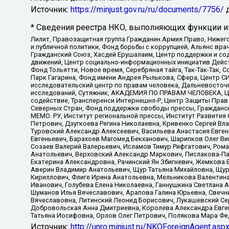
Источник:
https://minjust.gov.ru/ru/documents/7756/
д
* Сведения реестра НКО, выполняющих функции ин
Лилит, Правозащитная группа Гражданин.Армия.Право, Нижего
и публичной политики, Фонд борьбы с коррупцией, Альянс вр
Гражданский Союз, Хасдей Ерушалаим, Центр поддержки и сод
движений, Центр социально-информационных инициатив Дейс
Фонд Тольятти, Новое время, Серебряная тайга, Так-Так-Так,
Парк Гагарина, Фонд имени Андрея Рылькова, Сфера, Центр С
исследовательский центр по правам человека, Дальневосточн
исследований, Сутяжник, АКАДЕМИЯ ПО ПРАВАМ ЧЕЛОВЕКА, Це
содействие, Трансперенси Интернешнл-Р, Центр Защиты Прав
Северных Стран, Фонд поддержки свободы прессы, Гражданск
МЕМО. РУ, Институт региональной прессы, Институт Развити
Петрович, Дзугкоева Регина Николаевна, Кривенко Сергей В
Туровский Александр Алексеевич, Васильева Анастасия Евген
Евгеньевич, Барахоев Магомед Бекханович, Шарипков Олег В
Созаев Валерий Валерьевич, Исламов Тимур Рифгатович, Рома
Анатольевич, Верховский Александр Маркович, Пислакова-Па
Екатерина Александровна, Рачинский Ян Збигневич, Жемкова 
Аверин Владимир Анатольевич, Щур Татьяна Михайловна, Щур
Кириллович, Флиге Ирина Анатольевна, Мельникова Валентин
Иванович, Голубева Елена Николаевна, Ганнушкина Светлана 
Шуманов Илья Вячеславович, Арапова Галина Юрьевна, Свечн
Вячеславовна, Литинский Леонид Борисович, Лукашевский Се
Добровольская Анна Дмитриевна, Королева Александра Евген
Татьяна Иосифовна, Орлов Олег Петрович, Полякова Мара Фе
Источник:
http://unro.minjust.ru/NKOForeignAgent.asp