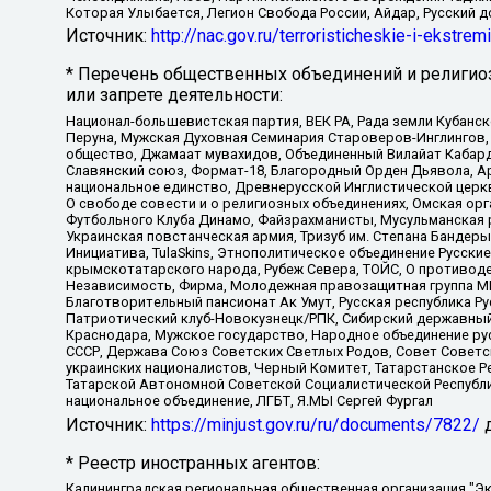
Которая Улыбается, Легион Свобода России, Айдар, Русский 
Источник:
http://nac.gov.ru/terroristicheskie-i-ekstrem
* Перечень общественных объединений и религио
или запрете деятельности:
Национал-большевистская партия, ВЕК РА, Рада земли Кубан
Перуна, Мужская Духовная Семинария Староверов-Инглингов, 
общество, Джамаат мувахидов, Объединенный Вилайат Кабарды
Славянский союз, Формат-18, Благородный Орден Дьявола, А
национальное единство, Древнерусской Инглистической церк
О свободе совести и о религиозных объединениях, Омская ор
Футбольного Клуба Динамо, Файзрахманисты, Мусульманская р
Украинская повстанческая армия, Тризуб им. Степана Бандеры,
Инициатива, TulaSkins, Этнополитическое объединение Русски
крымскотатарского народа, Рубеж Севера, ТОЙС, О противоде
Независимость, Фирма, Молодежная правозащитная группа МПГ
Благотворительный пансионат Ак Умут, Русская республика Рус
Патриотический клуб-Новокузнецк/РПК, Сибирский державный 
Краснодара, Мужское государство, Народное объединение ру
СССР, Держава Союз Советских Светлых Родов, Совет Советски
украинских националистов, Черный Комитет, Татарстанское 
Татарской Автономной Советской Социалистической Республи
национальное объединение, ЛГБТ, Я.МЫ Сергей Фургал
Источник:
https://minjust.gov.ru/ru/documents/7822/
д
* Реестр иностранных агентов:
Калининградская региональная общественная организация "Экозащита!-Женсовет", Фонд содействия защите прав и свобод граждан "Общественный вердикт", Фонд "Институт Развития Свободы Информации", Частное учреждение "Информационное агентство МЕМО. РУ", Региональная общественная организация "Общественная комиссия по сохранению наследия академика Сахарова", Фонд поддержки свободы прессы, Санкт-Петербургская общественная правозащитная организация "Гражданский контроль", Межрегиональная общественная организация "Информационно-просветительский центр "Мемориал", Региональный Фонд "Центр Защиты Прав Средств Массовой Информации", с 05.12.2023 Фонд "Центр Защиты Прав Средств массовой информации", Региональная общественная благотворительная организация помощи беженцам и мигрантам "Гражданское содействие", Негосударственное образовательное учреждение дополнительного профессионального образования (повышение квалификации) специалистов "АКАДЕМИЯ ПО ПРАВАМ ЧЕЛОВЕКА", Свердловская региональная общественная организация "Сутяжник", Автономная некоммерческая организация "Центр независимых социологических исследований", Союз общественных объединений "Российский исследовательский центр по правам человека", Региональное общественное учреждение научно-информационный центр "МЕМОРИАЛ", Некоммерческая организация "Фонд защиты гласности", Автономная некоммерческая организация "Институт прав человека", Городская общественная организация "Екатеринбургское общество "МЕМОРИАЛ", Городская общественная организация "Рязанское историко-просветительское и правозащитное общество "Мемориал" (Рязанский Мемориал), Челябинский региональный орган общественной самодеятельности – женское общественное объединение "Женщины Евразии", Челябинский региональный орган общественной самодеятельности "Уральская правозащитная группа", Фонд содействия защите здоровья и социальной справедливости имени Андрея Рылькова, Автономная Некоммерческая Организация "Аналитический Центр Юрия Левады", Автономная некоммерческая организация социальной поддержки населения "Проект Апрель", Региональная общественная организация помощи женщинам и детям, находящимся в кризисной ситуации "Информационно-методический центр "Анна", Фонд содействия развитию массовых коммуникаций и правовому просвещению "Так-так-Так", Фонд содействия устойчивому развитию "Серебряная тайга", Свердловский региональный общественный фонд социальных проектов "Новое время", "Idel.Реалии", Кавказ.Реалии, Крым.Реалии, Телеканал Настоящее Время, Татаро-башкирская служба Радио Свобода (Azatliq Radiosi), Радио Свободная Европа/Радио Свобода (PCE/PC), "Сибирь.Реалии", "Фактограф", Благотворительный фонд помощи осужденным и их семьям, Автономная некоммерческая организация "Институт глобализации и социальных движений", Фонд "В защиту прав заключенных", Частное учреждение "Центр поддержки и содействия развитию средств массовой информации", Пензенский региональный общественный благотворительный фонд "Гражданский союз", "Север.Реалии", Некоммерческая организация Фонд "Правовая инициатива", Общество с ограниченной ответственностью "Радио Свободная Европа/Радио Свобода", Чешское информационное агентство "MEDIUM-ORIENT", Красноярская региональная общественная организация