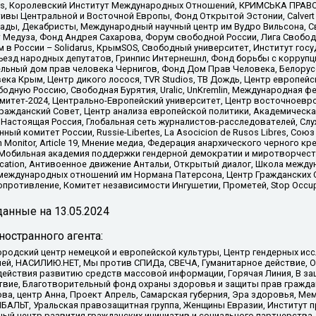
nds, Королевский Институт Международных Отношений, КРИМСЬКА ПРАВОЗ
ициативы Центральной и Восточной Европы, Фонд Открытой Эстонии, Calver
ады, Декабристы, Международный научный центр им Вудро Вильсона, С
 Медуза, Фонд Андрея Сахарова, Форум свободной России, Лига Свободны
в России – Solidarus, КрымSOS, Свободный университет, Институт гос
Съезд народных депутатов, Гринпис Интернешнл, Фонд борьбы с коррупц
тельный дом прав человека Чернигов, Фонд Дом Прав Человека, Белору
ека Крым, Центр дикого лосося, TVR Studios, ТВ Дождь, Центр европей
одную Россию, Свободная Бурятия, Uralic, UnKremlin, Международная ф
омитет-2024, Центрально-Европейский университет, Центр восточноев
ражданский Совет, Центр анализа европейской политики, Академическа
Настоящая Россия, Глобальная сеть журналистов-расследователей, Слу
ый комитет России, Russie-Libertes, La Asocicion de Rusos Libres, С
on Monitor, Article 19, Мнение медиа, Федерация анархического черного
обильная академия поддержки гендерной демократии и миротворчества,
ational Education, Антивоенное движение Антальи, Открытый диалог, Школа 
 международных отношений им Нормана Патерсона, Центр Гражданских 
ротивление, Комитет независимости Ингушетии, Прометей, Stop Occupat
анные на
13.05.2024
остранного агента:
родский центр немецкой и европейской культуры, Центр гендерных исс
ачей, НАСИЛИЮ.НЕТ, Мы против СПИДа, СВЕЧА, Гуманитарное действие, 
ействия развитию средств массовой информации, Горячая Линия, В защ
твие, Благотворительный фонд охраны здоровья и защиты прав гражда
 Сова, центр Анна, Проект Апрель, Самарская губерния, Эра здоровья, 
ИБАЛЬТ, Уральская правозащитная группа, Женщины Евразии, Институт п
ый центр развития гражданских инициатив и социального партнерства,