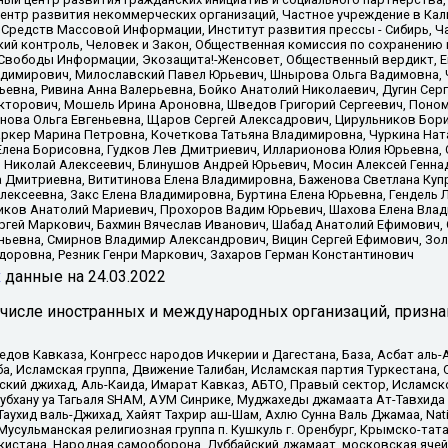
нтр развития некоммерческих организаций, Частное учреждение в Кал
 Средств Массовой Информации, Институт развития прессы - Сибирь, Ч
ий контроль, Человек и Закон, Общественная комиссия по сохранению
я Свободы Информации, Экозащита!-Женсовет, Общественный вердикт, 
ладимирович, Милославский Павел Юрьевич, Шнырова Ольга Вадимовна,
ьевна, Ривина Анна Валерьевна, Бойко Анатолий Николаевич, Дугин Сер
икторович, Мошель Ирина Ароновна, Шведов Григорий Сергеевич, Поно
нова Ольга Евгеньевна, Щаров Сергей Алексадрович, Цирульников Бори
ркер Марина Петровна, Кочеткова Татьяна Владимировна, Чуркина Нат
Елена Борисовна, Гудков Лев Дмитриевич, Илларионова Юлия Юрьевна, С
 Николай Алексеевич, Блинушов Андрей Юрьевич, Мосин Алексей Генна
а Дмитриевна, Вититинова Елена Владимировна, Баженова Светлана Куп
Алексеевна, Закс Елена Владимировна, Буртина Елена Юрьевна, Гендель
иков Анатолий Мариевич, Прохоров Вадим Юрьевич, Шахова Елена Влад
ргей Маркович, Бахмин Вячеслав Иванович, Шабад Анатолий Ефимович, 
ьевна, Смирнов Владимир Александрович, Вицин Сергей Ефимович, Зол
доровна, Резник Генри Маркович, Захаров Герман Константинович
x
данные на
24.03.2022
 числе иностранных и международных организаций, призна
в Кавказа, Конгресс народов Ичкерии и Дагестана, База, Асбат аль-Ан
ба, Исламская группа, Движение Талибан, Исламская партия Туркестан
ский джихад, Аль-Каида, Имарат Кавказ, АБТО, Правый сектор, Исламск
Субхану уа Тагьаля SHAM, АУМ Синрике, Муджахеды джамаата Ат-Тавхида
ухид валь-Джихад, Хайят Тахрир аш-Шам, Ахлю Сунна Валь Джамаа, Natio
Мусульманская религиозная группа п. Кушкуль г. Оренбург, Крымско-т
кистана, Народная самооборона, Дуббайский джамаат, московская ячей