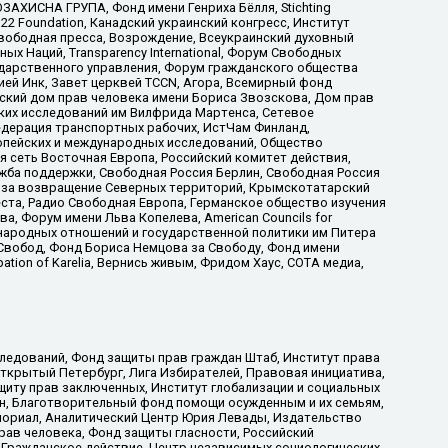
АХИСНА ГРУПА, Фонд имени Генриха Бёлля, Stichting
t 22 Foundation, Канадский украинский конгресс, Институт
вободная пресса, Возрождение, Всеукраинский духовный
х Наций, Transparеncy International, Форум Свободных
ударственного управления, Форум гражданского общества
ией Инк, Завет церквей TCCN, Агора, Всемирный фонд
сский дом прав человека имени Бориса Звозскова, Дом прав
ских исследований им Вилфрида Мартенса, Сетевое
едерация транспортных рабочих, ИстЧам Финланд,
ропейских и международных исследований, Общество
я сеть Восточная Европа, Российский комитет действия,
жба поддержки, Свободная Россия Берлин, Свободная Россия
оюз за возвращение Северных территорий, Крымскотатарский
 креста, Радио Свободная Европа, Германское общество изучения
 Форум имени Льва Копелева, American Councils for
международных отношений и государственной политики им Питера
Свобод, Фонд Бориса Немцова за Свободу, Фонд имени
ion of Karelia, Вернись живым, Фридом Хаус, СОТА медиа,
ледований, Фонд защиты прав граждан Штаб, Институт права
Открытый Петербург, Лига Избирателей, Правовая инициатива,
иту прав заключенных, Институт глобализации и социальных
н, Благотворительный фонд помощи осужденным и их семьям,
Мемориал, Аналитический Центр Юрия Левады, Издательство
рав человека, Фонд защиты гласности, Российский
 Гражданское действие, Центр независимых социологических