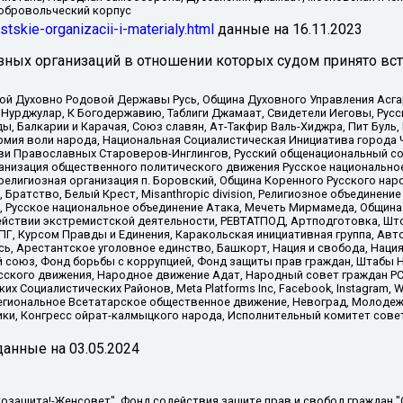
добровольческий корпус
istskie-organizacii-i-materialy.html
данные на
16.11.2023
зных организаций в отношении которых судом принято вс
ской Духовно Родовой Державы Русь, Община Духовного Управления Асг
Нурджулар, К Богодержавию, Таблиги Джамаат, Свидетели Иеговы, Рус
, Балкарии и Карачая, Союз славян, Ат-Такфир Валь-Хиджра, Пит Буль,
рмия воли народа, Национальная Социалистическая Инициатива города 
ви Православных Староверов-Инглингов, Русский общенациональный сою
ганизация общественного политического движения Русское национально
елигиозная организация п. Боровский, Община Коренного Русского нар
 Братство, Белый Крест, Misanthropic division, Религиозное объединен
е, Русское национальное объединение Атака, Мечеть Мирмамеда, Община
йствии экстремистской деятельности, РЕВТАТПОД, Артподготовка, Што
, Курсом Правды и Единения, Каракольская инициативная группа, Автог
ь, Арестантское уголовное единство, Башкорт, Нация и свобода, Нация и
союз, Фонд борьбы с коррупцией, Фонд защиты прав граждан, Штабы На
сского движения, Народное движение Адат, Народный совет граждан РС
х Социалистических Районов, Meta Platforms Inc, Facebook, Instagram
Региональное Всетатарское общественное движение, Невоград, Молоде
ки, Конгресс ойрат-калмыцкого народа, Исполнительный комитет сове
анные на
03.05.2024
 "Мы против СПИДа", Камалягин Денис Николаевич, Маркелов Сергей Евгеньевич, Пономарев Лев Александрович, Савицкая Людмила Алексеевна, Автономная некоммерческая организация "Центр по работе с проблемой насилия "НАСИЛИЮ.НЕТ", Межрегиональный профессиональный союз работников здравоохранения "Альянс врачей", Юридическое лицо, зарегистрированное в Латвийской Республике, SIA "Medusa Project" (регистрационный номер 40103797863, дата регистрации 10.06.2014), Некоммерческая организация "Фонд по борьбе с коррупцией", Автономная некоммерческая организация "Институт права и публичной политики", Баданин Роман Сергеевич, Гликин Максим Александрович, Железнова Мария Михайловна, Лукьянова Юлия Сергеевна, Маетная Елизавета Витальевна, Маняхин Петр Борисович, Чуракова Ольга Владимировна, Ярош Юлия Петровна, Юридическое лицо "The Insider SIA", зарегистрированное в Риге, Латвийская Республика (дата регистрации 26.06.2015), являющееся администратором доменного имени интернет-издания "The Insider SIA", https://theins.ru, Постернак Алексей Евгеньевич, Рубин Михаил Аркадьевич, Анин Роман Александрович, Юридическое лицо Istories fonds, зарегистрированное в Латвийской Республике (регистрационный номер 50008295751, дата регистрации 24.02.2020), Великовский Дмитрий Александрович, Долинина Ирина Николаевна, Мароховская Алеся Алексеевна, Шлейнов Роман Юрьевич, Шмагун Олеся Валентиновна, Общество с ограниченной ответственностью "Альтаир 2021", Общество с ограниченной ответственностью "Вега 2021", Общество с ограниченной ответственностью "Главный редактор 2021", Общество с ограниченной ответственностью "Ромашки монолит", Важенков Артем Валерьевич, Ивановская областная общественная организация "Центр гендерных исследований", Гурман Юрий Альбертович, Медиапроект "ОВД-Инфо", Егоров Владимир Владимирович, Жилинский Владимир Александрович, Общество с ограниченной ответственностью "ЗП", Иванова София Юрьевна, Карезина Инна Павловна, Кильтау Екатерина Викторовна, Петров Алексей Викторович, Пискунов Сергей Евгеньевич, Смирнов Сергей Сергеевич, Тихонов Михаил Сергеевич, Общество с ограниченной ответственностью "ЖУРНАЛИСТ-ИНОСТРАННЫЙ АГЕНТ", Арапова Галина Юрьевна, Вольтская Татьяна Анатольевна, Американская компания "Mason G.E.S. Anonymous Foundation" (США), являющаяся владельцем интернет-издания https://mnews.world/, Компания "Stichting Bellingcat", зарегистрированная в Нидерландах (дата регистрации 11.07.2018), Захаров Андрей Вячеславович, Клепиковская Екатерина Дмитриевна, Общество с ограниченной ответственностью "МЕМО", Перл Роман Александрович, Симонов Евгений Алексеевич, Соловьева Елена Анатольевна, Сотников Даниил Владимирович, Сурначева Елизавета Дмитриевна, Автономная некоммерческая организация по защите прав человека и информированию населения "Якутия – Наше Мнение", Общество с ограниченной ответственностью "Москоу диджитал медиа", с 26.01.2023 Общество с ограниченной ответственностью "Чайка Белые сады", Ветошкина Валерия Валерьевна, Заговора Максим Александрович, Межрегиональное общественное движение "Российская ЛГБТ - сеть", Оленичев Максим Владимирович, Павлов Иван Юрьевич, Скворцова Елена Сергеевна, Общество с ограниченной ответственностью "Как бы инагент", Кочетков Игорь Викторович, Общество с ограниченной ответственностью "Честные выборы", Еланчик Олег Александрович, Общество с ограниченной ответственностью "Нобелевский призыв", Гималова Регина Эмилевна, Григорьев Андрей Валерьевич, Григорьева Алина Александровна, Ассоциация по содействию защите прав призывников, альтернативнослужащих и военнослужащих "Правозащитная группа "Гражданин.Армия.Право", Хисамова Регина Фаритовна, Автономная некоммерческая организация по реализации социально-правовых программ "Лилит"