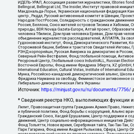
ИДЕЛЬ-УРАЛ, Ассоциация развития журналистики, IStories fo
Bellingcat, Bellingcat Ltd, The Insider, Институт правовой ин
Макдональда-Лорье, Украинская национальная федерация Кан
центр , Риддл, Русский антивоенный комитет в Швеции, Проект
Народов ПостРоссии, Солидарность с гражданским движением 
Россия, Беллона, Союз жителей островов Тисима и Хабомаи, 
природы, BDR Novaja Gazeta-Europe, Алтай проект, Образова
человека Тбилиси, Дом прав человека Ереван, Дом прав челов
объединение журналистов расследователей, АЛЛАТРА, За своб
Гудзоновский институт, Фонд Демократического Развития, К
Сторожевой башни, Библии и трактатов Свидетелей Иеговы, Г
РЭНД корпорейшн, Русская Америка за демократию в России, 
Северный Рейн-Вестфалия, Фонд глобальной помощи, Антивоенн
Ресурсный Центр, Глобальный союз IndustriALL, Russian Electi
Восточной Европы, Фонд имени Фридриха Эберта, XZ gGmbH, М
International Education, Cultural Vistas, Institute of Intern
Мунка, Российско-канадский демократический альянс, Школа
Фридриха Науманна за свободу, Феминистское антивоенное соп
Либерально-демократическая Лига Украины
Источник:
https://minjust.gov.ru/ru/documents/7756/
д
* Сведения реестра НКО, выполняющих функции ин
Лилит, Правозащитная группа Гражданин.Армия.Право, Нижего
и публичной политики, Фонд борьбы с коррупцией, Альянс вр
Гражданский Союз, Хасдей Ерушалаим, Центр поддержки и сод
движений, Центр социально-информационных инициатив Дейс
Фонд Тольятти, Новое время, Серебряная тайга, Так-Так-Так,
Парк Гагарина, Фонд имени Андрея Рылькова, Сфера, Центр С
исследовательский центр по правам человека, Дальневосточн