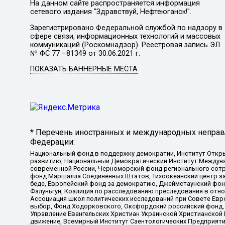
На данном сайте распространяется информация
сетевого издания "Здравствуй, Нефтеюганск!".
Зарегистрировано Федеральной службой по надзору в
сфере связи, информационных технологий и массовых
коммуникаций (Роскомнадзор). Реестровая запись ЭЛ
№ ФС 77 –81349 от 30.06.2021 г.
ПОКАЗАТЬ БАННЕРНЫЕ МЕСТА
* Перечень иностранных и международных неправи
Федерации:
Национальный фонд в поддержку демократии, Институт Откр
развитию, Национальный Демократический Институт Междуна
современной России, Черноморский фонд регионального сот
фонд Маршалла Соединенных Штатов, Тихоокеанский центр за
беде, Европейский фонд за демократию, Джеймстаунский фонд
Фалуньгун, Коалиция по расследованию преследования в отно
Ассоциация школ политических исследований при Совете Евр
выбор, Фонд Ходорковского, Оксфордский российский фонд, 
Управление Евангельских Христиан Украинской Христианской
движение, Всемирный Институт Саентологических Предприяти