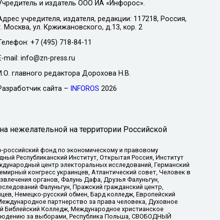
Учредитель и издатель ООО ИА «Инфорос».
Адрес учредителя, издателя, редакции: 117218, Россия,
г. Москва, ул. Кржижановского, д.13, кор. 2
Телефон: +7 (495) 718-84-11
E-mail: info@zn-press.ru
И.О. главного редактора Дорохова Н.В.
Разработчик сайта –
INFOROS
2026
на нежелательной на территории Российской
-российский фонд по экономическому и правовому
ый Республиканский Институт, Открытая Россия, Институт
ждународный центр электоральных исследований, Германский
мирный конгресс украинцев, Атлантический совет, Человек в
звлечения органов, Фалунь Дафа, Друзья Фалуньгун,
еследований Фалуньгун, Пражский гражданский центр,
цев, Немецко-русский обмен, Бард колледж, Европейский
Международное партнерство за права человека, Духовное
ый Библейский Колледж, Международное христианское
аблюдению за выборами, Республика Польша, СВОБОДНЫЙ