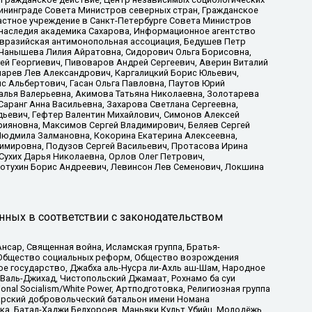
ининграде Совета Министров северных стран, Гражданское
астное учреждение в Санкт-Петербурге Совета Министров
 наследия академика Сахарова, Информационное агентство
Евразийская антимонопольная ассоциация, Бедушев Петр
 Чанышева Лилия Айратовна, Сидорович Ольга Борисовна,
гей Георгиевич, Пивоваров Андрей Сергеевич, Аверин Виталий
марев Лев Александрович, Каргалицкий Борис Юльевич,
с Альбертович, Гасан Ольга Павловна, Паутов Юрий
алья Валерьевна, Акимова Татьяна Николаевна, Золотарева
аранг Анна Васильевна, Захарова Светлана Сергеевна,
дьевич, Гефтер Валентин Михайлович, Симонов Алексей
рияновна, Максимов Сергей Владимирович, Беляев Сергей
 Людмила Залмановна, Кокорина Екатерина Алексеевна,
имировна, Подузов Сергей Васильевич, Протасова Ирина
Сухих Дарья Николаевна, Орлов Олег Петрович,
отухин Борис Андреевич, Левинсон Лев Семенович, Локшина
нных в соответствии с законодательством
сар, Священная война, Исламская группа, Братья-
а, Общество социальных реформ, Общество возрождения
ое государство, Джабха аль-Нусра ли-Ахль аш-Шам, Народное
 Валь-Джихад, Чистопольский Джамаат, Рохнамо ба суи
nal Socialism/White Power, Артподготовка, Религиозная группа
атарский добровольческий батальон имени Номана
ка, Батал-Хаджи Белхороев, Маньяки Культ Убийц, Молодёжь