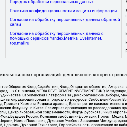
Порядок обработки персональных данных
Политика конфиденциальности и защиты информации
Согласие на обработку персональных данных обратной
связи
Согласие на обработку персональных данных с
помощью сервисов Yandex.Metrika, LiveInternet,
top.mail.ru
тельственных организаций, деятельность которых призна
ытое Общество Фонд Содействия, Фонд Открытое общество, Американо
родных Отношений, MEDIA DEVELOPMENT INVESTMENT FUND, Международн
рудничества, Европейская Платформа за Демократические Выборы, Ме
щиты окружающей среды и природных ресурсов, Свободная Россия, Все
, Прожект Хармони, Родники дракона, Врачи против насильственного и
шении Фалуньгун в Китае, Всемирная организация по расследованию пр
опы, Центр либеральной современности, Форум русскоязычных европей
Фонд Будущее России, Компания свободы информации, Проект Медиа, 
 Церкви, Новое Поколение, Духовное Учебное Заведение Международн
й, Церковь Духовной Технологии, Европейская сеть организаций по н