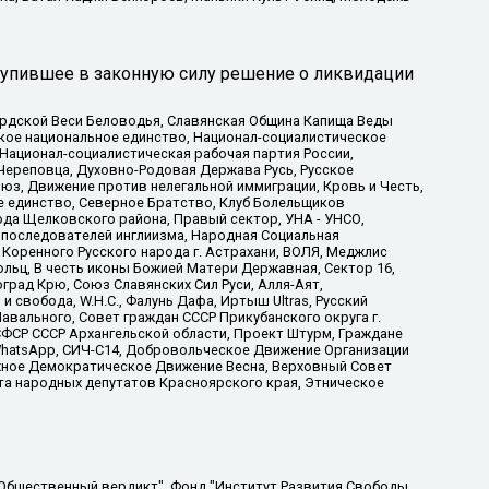
тупившее в законную силу решение о ликвидации
ардской Веси Беловодья, Славянская Община Капища Веды
ское национальное единство, Национал-социалистическое
 Национал-социалистическая рабочая партия России,
Череповца, Духовно-Родовая Держава Русь, Русское
з, Движение против нелегальной иммиграции, Кровь и Честь,
е единство, Северное Братство, Клуб Болельщиков
ода Щелковского района, Правый сектор, УНА - УНСО,
ие последователей инглиизма, Народная Социальная
 Коренного Русского народа г. Астрахани, ВОЛЯ, Меджлис
льц, В честь иконы Божией Матери Державная, Сектор 16,
рад Крю, Союз Славянских Сил Руси, Алля-Аят,
 свобода, W.H.С., Фалунь Дафа, Иртыш Ultras, Русский
вального, Совет граждан СССР Прикубанского округа г.
ФСР СССР Архангельской области, Проект Штурм, Граждане
, WhatsApp, СИЧ-С14, Добровольческое Движение Организации
жное Демократическое Движение Весна, Верховный Совет
та народных депутатов Красноярского края, Этническое
, Дальневосточное общественное движение "Маяк", Санкт-Петербургская ЛГБТ-инициативная группа "Выход", Инициативная группа ЛГБТ+ "Реверс", Алексеев Андрей Викторович, Бекбулатова Таисия Львовна, Беляев Иван Михайлович, Владыкина Елена Сергеевна, Гельман Марат Александрович, Никульшина Вероника Юрьевна, Толоконникова Надежда Андреевна, Шендерович Виктор Анатольевич, Общество с ограниченной ответственностью "Данное сообщение", Общество с ограниченной ответственностью Издательский дом "Новая глава", Айнбиндер Александра Александровна, Московский комьюнити-центр для ЛГБТ+инициатив, Благотворительный фонд развития филантропии, Deutsche Welle (Германия, Kurt-Schumacher-Strasse 3, 53113 Bonn), Борзунова Мария Михайловна, Воробьев Виктор Викторович, Голубева Анна Львовна, Константинова Алла Михайловна, Малкова Ирина Владимировна, Мурадов Мурад Абдулгалимович, Осетинская Елизавета Николаевна, Понасенков Евгений Николаевич, Ганапольский Матвей Юрьевич, Киселев Евгений Алексеевич, Борухович Ирина Григорьевна, Дремин Иван Тимофеевич, Дубровский Дмитрий Викторович, Красноярская региональная общественная организация поддержки и развития альтернативных образовательных технологий и межкультурных коммуникаций "ИНТЕРРА", Маяковская Екатерина Алексеевна, Фейгин Марк Захарович, Филимонов Андрей Викторович, Дзугкоева Регина Николаевна, Доброхотов Роман Александрович, Дудь Юрий Александрович, Елкин Сергей Владимирович, Кругликов Кирилл Игоревич, Сабунаева Мария Леонидовна, Семенов Алексей Владимирович, Шаинян Карен Багратович, Шульман Екатерина Михайловна, Асафьев Артур Валерьевич, Вахштайн Виктор Семенович, Венедиктов Алексей Алексеевич, Лушникова Екатерина Евгеньевна, Волков Леонид Михайлович, Невзоров Александр Глебович, Пархоменко Сергей Борисович, Сироткин Ярослав Николаевич, Кара-Мурза Владимир Владимирович, Баранова Наталья Владимировна, Гозман Леонид Яковлевич, Кагарлицкий Борис Юльевич, Климарев Михаил Валерьевич, Милов Владимир Станиславович, Автономная некоммерческая организация Краснодарский центр современного искусства "Типография", Моргенштерн Алишер Тагирович, Соболь Любовь Эдуардовна, Общество с ограниченной ответственностью "ЛИЗА НОРМ", Каспаров Гарри Кимович, Ходорковский Михаил Борисович, Общество с ограниченной ответственностью "Апрельские тезисы", Данилович Ирина Брониславовна, Кашин Олег Владимирович, Петров Николай Владимирович, Пивоваров Алексей Владимирович, Соколов Михаил Владимирович, Цветкова Юлия Владимировна, Чичваркин Евгений Александрович, Комитет против пыток/Команда против пыток, Общество с ограниченной ответственностью "Первый научный", Общество с ограниченной ответственностью "Вертолет и ко", Белоцерковская Вероника Борисовна, Кац Максим Евгеньевич, Лазарева Татьяна Юрьевна, Шаведдинов Руслан Табризович, Яшин Илья Валерьевич, Общество с ограниченной ответственностью "Иноагент ААВ", Алешковский Дмитрий Петрович, Альбац Евгения Марковна, Быков Дмитрий Львович, Галямина Юлия Евгеньевна, Лойко Сергей Леонидович, Мартынов Кирилл Константинович, Медведев Сергей Александрович, Крашенинников Федор Геннадиевич, Гордеева Катерина Вл