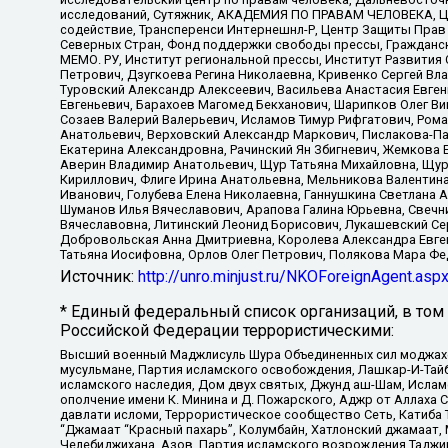
исследований, Сутяжник, АКАДЕМИЯ ПО ПРАВАМ ЧЕЛОВЕКА, Це
содействие, Трансперенси Интернешнл-Р, Центр Защиты Прав
Северных Стран, Фонд поддержки свободы прессы, Гражданск
МЕМО. РУ, Институт региональной прессы, Институт Развити
Петрович, Дзугкоева Регина Николаевна, Кривенко Сергей В
Туровский Александр Алексеевич, Васильева Анастасия Евген
Евгеньевич, Барахоев Магомед Бекханович, Шарипков Олег В
Созаев Валерий Валерьевич, Исламов Тимур Рифгатович, Рома
Анатольевич, Верховский Александр Маркович, Пислакова-Па
Екатерина Александровна, Рачинский Ян Збигневич, Жемкова 
Аверин Владимир Анатольевич, Щур Татьяна Михайловна, Щур
Кириллович, Флиге Ирина Анатольевна, Мельникова Валентин
Иванович, Голубева Елена Николаевна, Ганнушкина Светлана 
Шуманов Илья Вячеславович, Арапова Галина Юрьевна, Свечн
Вячеславовна, Литинский Леонид Борисович, Лукашевский Се
Добровольская Анна Дмитриевна, Королева Александра Евген
Татьяна Иосифовна, Орлов Олег Петрович, Полякова Мара Фе
Источник:
http://unro.minjust.ru/NKOForeignAgent.asp
* Единый федеральный список организаций, в том
Российской Федерации террористическими:
Высший военный Маджлисуль Шура Объединенных сил моджахедо
мусульмане, Партия исламского освобождения, Лашкар-И-Тай
исламского наследия, Дом двух святых, Джунд аш-Шам, Ислам
ополчение имени К. Минина и Д. Пожарского, Аджр от Аллаха 
давлати исломи, Террористическое сообщество Сеть, Катиба Та
“Джамаат “Красный пахарь”, Колумбайн, Хатлонский джамаат, 
Челебиджихана, Азов, Партия исламского возрождения Таджи