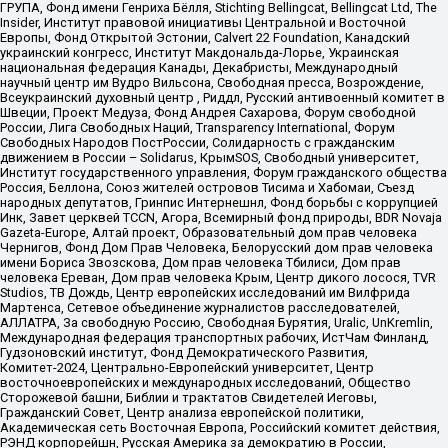
ГРУПА, Фонд имени Генриха Бёлля, Stichting Bellingcat, Bellingcat Ltd, The
Insider, Институт правовой инициативы Центральной и Восточной
Европы, Фонд Открытой Эстонии, Calvert 22 Foundation, Канадский
украинский конгресс, Институт Макдональда-Лорье, Украинская
национальная федерация Канады, Декабристы, Международный
научный центр им Вудро Вильсона, Свободная пресса, Возрождение,
Всеукраинский духовный центр , Риддл, Русский антивоенный комитет в
Швеции, Проект Медуза, Фонд Андрея Сахарова, Форум свободной
России, Лига Свободных Наций, Transparеncy International, Форум
Свободных Народов ПостРоссии, Солидарность с гражданским
движением в России – Solidarus, КрымSOS, Свободный университет,
Институт государственного управления, Форум гражданского общества
Россия, Беллона, Союз жителей островов Тисима и Хабомаи, Съезд
народных депутатов, Гринпис Интернешнл, Фонд борьбы с коррупцией
Инк, Завет церквей TCCN, Агора, Всемирный фонд природы, BDR Novaja
Gazeta-Europe, Алтай проект, Образовательный дом прав человека
Чернигов, Фонд Дом Прав Человека, Белорусский дом прав человека
имени Бориса Звозскова, Дом прав человека Тбилиси, Дом прав
человека Ереван, Дом прав человека Крым, Центр дикого лосося, TVR
Studios, ТВ Дождь, Центр европейских исследований им Вилфрида
Мартенса, Сетевое объединение журналистов расследователей,
АЛЛАТРА, За свободную Россию, Свободная Бурятия, Uralic, UnKremlin,
Международная федерация транспортных рабочих, ИстЧам Финланд,
Гудзоновский институт, Фонд Демократического Развития,
Комитет-2024, Центрально-Европейский университет, Центр
восточноевропейских и международных исследований, Общество
Сторожевой башни, Библии и трактатов Свидетелей Иеговы,
Гражданский Совет, Центр анализа европейской политики,
Академическая сеть Восточная Европа, Российский комитет действия,
РЭНД корпорейшн, Русская Америка за демократию в России,