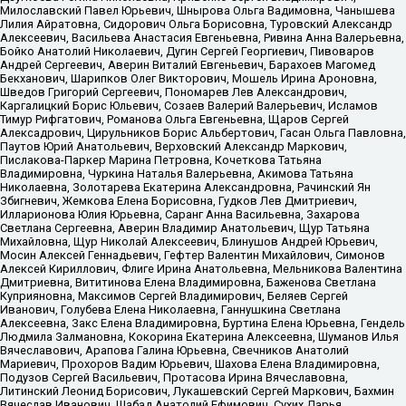
Милославский Павел Юрьевич, Шнырова Ольга Вадимовна, Чанышева
Лилия Айратовна, Сидорович Ольга Борисовна, Туровский Александр
Алексеевич, Васильева Анастасия Евгеньевна, Ривина Анна Валерьевна,
Бойко Анатолий Николаевич, Дугин Сергей Георгиевич, Пивоваров
Андрей Сергеевич, Аверин Виталий Евгеньевич, Барахоев Магомед
Бекханович, Шарипков Олег Викторович, Мошель Ирина Ароновна,
Шведов Григорий Сергеевич, Пономарев Лев Александрович,
Каргалицкий Борис Юльевич, Созаев Валерий Валерьевич, Исламов
Тимур Рифгатович, Романова Ольга Евгеньевна, Щаров Сергей
Алексадрович, Цирульников Борис Альбертович, Гасан Ольга Павловна,
Паутов Юрий Анатольевич, Верховский Александр Маркович,
Пислакова-Паркер Марина Петровна, Кочеткова Татьяна
Владимировна, Чуркина Наталья Валерьевна, Акимова Татьяна
Николаевна, Золотарева Екатерина Александровна, Рачинский Ян
Збигневич, Жемкова Елена Борисовна, Гудков Лев Дмитриевич,
Илларионова Юлия Юрьевна, Саранг Анна Васильевна, Захарова
Светлана Сергеевна, Аверин Владимир Анатольевич, Щур Татьяна
Михайловна, Щур Николай Алексеевич, Блинушов Андрей Юрьевич,
Мосин Алексей Геннадьевич, Гефтер Валентин Михайлович, Симонов
Алексей Кириллович, Флиге Ирина Анатольевна, Мельникова Валентина
Дмитриевна, Вититинова Елена Владимировна, Баженова Светлана
Куприяновна, Максимов Сергей Владимирович, Беляев Сергей
Иванович, Голубева Елена Николаевна, Ганнушкина Светлана
Алексеевна, Закс Елена Владимировна, Буртина Елена Юрьевна, Гендель
Людмила Залмановна, Кокорина Екатерина Алексеевна, Шуманов Илья
Вячеславович, Арапова Галина Юрьевна, Свечников Анатолий
Мариевич, Прохоров Вадим Юрьевич, Шахова Елена Владимировна,
Подузов Сергей Васильевич, Протасова Ирина Вячеславовна,
Литинский Леонид Борисович, Лукашевский Сергей Маркович, Бахмин
Вячеслав Иванович, Шабад Анатолий Ефимович, Сухих Дарья