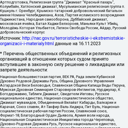
Артподготовка, Религиозная группа “Джамаат “Красный пахарь”,
Колумбайн, Хатлонский джамаат, Мусульманская религиозная группа п.
Кушкуль г. Оренбург, Крымско-татарский добровольческий батальон
имени Номана Челебиджихана, Азов, Партия исламского возрождения
Таджикистана, Народная самооборона, Дуббайский джамаат,
московская ячейка, Батал-Хаджи Белхороев, Маньяки Культ Убийц,
Молодёжь Которая Улыбается, Легион Свобода России, Айдар, Русский
добровольческий корпус
Источник:
http://nac.gov.ru/terroristicheskie-i-ekstremistskie-
organizacii-i-materialy.html
данные на
16.11.2023
* Перечень общественных объединений и религиозных
организаций в отношении которых судом принято
вступившее в законную силу решение о ликвидации или
запрете деятельности:
Национал-большевистская партия, ВЕК РА, Рада земли Кубанской
Духовно Родовой Державы Русь, Община Духовного Управления
Асгардской Веси Беловодья, Славянская Община Капища Веды Перуна,
Мужская Духовная Семинария Староверов-Инглингов, Нурджулар, К
Богодержавию, Таблиги Джамаат, Свидетели Иеговы, Русское
национальное единство, Национал-социалистическое общество,
Джамаат мувахидов, Объединенный Вилайат Кабарды, Балкарии и
Карачая, Союз славян, Ат-Такфир Валь-Хиджра, Пит Буль, Национал-
социалистическая рабочая партия России, Славянский союз,
Формат-18, Благородный Орден Дьявола, Армия воли народа,
Национальная Социалистическая Инициатива города Череповца,
Духовно-Родовая Держава Русь, Русское национальное единство,