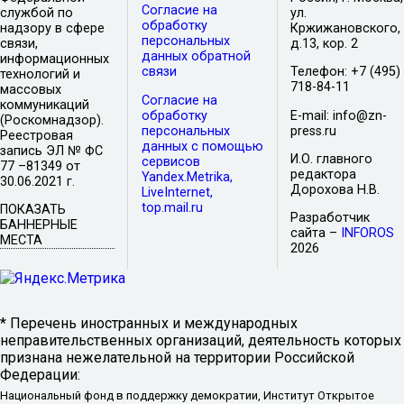
Согласие на
службой по
ул.
обработку
надзору в сфере
Кржижановского,
персональных
связи,
д.13, кор. 2
данных обратной
информационных
связи
Телефон: +7 (495)
технологий и
718-84-11
массовых
Согласие на
коммуникаций
обработку
E-mail: info@zn-
(Роскомнадзор).
персональных
press.ru
Реестровая
данных с помощью
запись ЭЛ № ФС
И.О. главного
сервисов
77 –81349 от
редактора
Yandex.Metrika,
30.06.2021 г.
Дорохова Н.В.
LiveInternet,
top.mail.ru
ПОКАЗАТЬ
Разработчик
БАННЕРНЫЕ
сайта –
INFOROS
МЕСТА
2026
* Перечень иностранных и международных
неправительственных организаций, деятельность которых
признана нежелательной на территории Российской
Федерации:
Национальный фонд в поддержку демократии, Институт Открытое