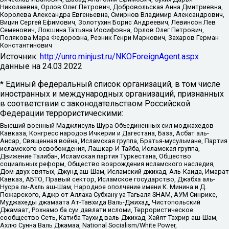
Николаевна, Орлов Олег Петрович, Добровольская Анна Дмитриевна,
Королева Александра Евгеньевна, Смирнов Владимир Александрович,
Вицин Сергей Ефимович, Золотухин Борис Андреевич, Левинсон Лев
Семенович, Локшина Татьяна Иосифовна, Орлов Олег Петрович,
Полякова Мара Федоровна, Резник Генри Маркович, Захаров Герман
Константинович
Источник:
http://unro.minjust.ru/NKOForeignAgent.aspx
данные на
24.03.2022
* Единый федеральный список организаций, в том числе
иностранных и международных организаций, признанных
в соответствии с законодательством Российской
Федерации террористическими:
Высший военный Маджлисуль Шура Объединенных сил моджахедов
Кавказа, Конгресс народов Ичкерии и Дагестана, База, Асбат аль-
Ансар, Священная война, Исламская группа, Братья-мусульмане, Партия
исламского освобождения, Лашкар-И-Тайба, Исламская группа,
Движение Талибан, Исламская партия Туркестана, Общество
социальных реформ, Общество возрождения исламского наследия,
Дом двух святых, Джунд аш-Шам, Исламский джихад, Аль-Каида, Имарат
Кавказ, АБТО, Правый сектор, Исламское государство, Джабха аль-
Нусра ли-Ахль аш-Шам, Народное ополчение имени К. Минина и Д.
Пожарского, Аджр от Аллаха Субхану уа Тагьаля SHAM, АУМ Синрике,
Муджахеды джамаата Ат-Тавхида Валь-Джихад, Чистопольский
Джамаат, Рохнамо ба суи давлати исломи, Террористическое
сообщество Сеть, Катиба Таухид валь-Джихад, Хайят Тахрир аш-Шам,
Ахлю Сунна Валь Джамаа, National Socialism/White Power,