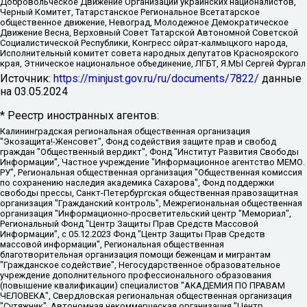
Добровольческое Движение Организации украинских националистов,
Черный Комитет, Татарстанское Региональное Всетатарское
общественное движение, Невоград, Молодежное Демократическое
Движение Весна, Верховный Совет Татарской Автономной Советской
Социалистической Республики, Конгресс ойрат-калмыцкого народа,
Исполнительный комитет совета народных депутатов Красноярского
края, Этническое национальное объединение, ЛГБТ, Я.МЫ Сергей Фургал
Источник:
https://minjust.gov.ru/ru/documents/7822/
данные
на
03.05.2024
* Реестр иностранных агентов:
Калининградская региональная общественная организация "Экозащита!-Женсовет", Фонд содействия защите прав и свобод граждан "Общественный вердикт", Фонд "Институт Развития Свободы Информации", Частное учреждение "Информационное агентство МЕМО. РУ", Региональная общественная организация "Общественная комиссия по сохранению наследия академика Сахарова", Фонд поддержки свободы прессы, Санкт-Петербургская общественная правозащитная организация "Гражданский контроль", Межрегиональная общественная организация "Информационно-просветительский центр "Мемориал", Региональный Фонд "Центр Защиты Прав Средств Массовой Информации", с 05.12.2023 Фонд "Центр Защиты Прав Средств массовой информации", Региональная общественная благотворительная организация помощи беженцам и мигрантам "Гражданское содействие", Негосударственное образовательное учреждение дополнительного профессионального образования (повышение квалификации) специалистов "АКАДЕМИЯ ПО ПРАВАМ ЧЕЛОВЕКА", Свердловская региональная общественная организация "Сутяжник", Автономная некоммерческая организация "Центр независимых социологических исследований", Союз общественных объединений "Российский исследовательский центр по правам человека", Региональное общественное учреждение научно-информационный центр "МЕМОРИАЛ", Некоммерческая организация "Фонд защиты гласности", Автономная некоммерческая организация "Институт прав человека", Городская общественная организация "Екатеринбургское общество "МЕМОРИАЛ", Городская общественная организация "Рязанское историко-просветительское и правозащитное общество "Мемориал" (Рязанский Мемориал), Челябинский региональный орган общественной самодеятельности – женское общественное объединение "Женщины Евразии", Челябинский региональный орган общественной самодеятельности "Уральская правозащитная группа", Фонд содействия защите здоровья и социальной справедливости имени Андрея Рылькова, Автономная Некоммерческая Организация "Аналитический Центр Юрия Левады", Автономная некоммерческая организация социальной поддержки населения "Проект Апрель", Региональная общественная организация помощи женщинам и детям, находящимся в кризисной ситуации "Информационно-методический центр "Анна", Фонд содействия развитию массовых коммуникаций и правовому просвещению "Так-так-Так", Фонд содействия устойчивому развитию "Серебряная тайга", Свердловский региональный общественный фонд социальных проектов "Новое время", "Idel.Реалии", Кавказ.Реалии, Крым.Реалии, Телеканал Настоящее Время, Татаро-башкирская служба Радио Свобода (Azatliq Radiosi), Радио Свободная Европа/Радио Свобода (PCE/PC), "Сибирь.Реалии", "Фактограф", Благотворительный фонд помощи осужденным и их семьям, Автономная некоммерческая организация "Институт глобализации и социальных движений", Фонд "В защиту прав заключенных", Частное учреждение "Центр поддержки и содействия развитию средств массовой информации", Пензенский региональный общественный благотворительный фонд "Гражданский союз", "Север.Реалии", Некоммерческая организация Фонд "Правовая инициатива", Общество с ограниченной ответственностью "Радио Свободная Европа/Радио Свобода", Чешское информационное агентство "MEDIUM-ORIENT", Красноярская региональная общественная организация "Мы против СПИДа", Камалягин Денис Николаевич, Маркелов Сергей Евгеньевич, Пономарев Лев Александрович, Савицкая Людмила Алексеевна, Автономная некоммерческая организация "Центр по работе с проблемой насилия "НАСИЛИЮ.НЕТ", Межрегиональный профессиональный союз работников здравоохранения "Альянс врачей", Юридическое лицо, зарегистрированное в Латвийской Республике, SIA "Medusa Project" (регистрационный номер 40103797863, дата регистрации 10.06.2014), Некоммерческая организация "Фонд по борьбе с коррупцией", Автономная некоммерческая организация "Институт права и публичной политики", Баданин Роман Сергеевич, Гликин Максим Александрович, Железнова Мария Михайловна, Лукьянова Юлия Сергеевна, Маетная Елизавета Витальевна, Маняхин Петр Борисович, Чуракова Ольга Владимировна, Ярош Юлия Петровна, Юридическое лицо "The Insider SIA", зарегистрированное в Риге, Латвийская Республика (дата регистрации 26.06.2015), являющееся администратором доменного имени интернет-издания "The Insider SIA", https://theins.ru, Постернак Алексей Евгеньевич, Рубин Михаил Аркадьевич, Анин Роман Александрович, Юридическое лицо Istories fonds, зарегистрированное в Латвийской Республике (регистрационный номер 50008295751, дата регистрации 24.02.2020), Великовский Дмитрий Александрович, Долинина Ирина Николаевна, Мароховская Алеся Алексеевна, Шлейнов Роман Юрьевич, Шмагун Олеся Валентиновна, Общество с ограниченной ответственностью "Альтаир 2021", Общество с ограниченной ответственностью "Вега 2021", Общество с ограниченной ответственностью "Главный редактор 2021", Общество с ограниченной ответственностью "Ромашки монолит", Важенков Артем Валерьевич, Ивановская областная общественная организация "Центр гендерных исследований", Гурман Юрий Альбертович, Медиапроект "ОВД-Инфо", Егоров Владимир Владимирович, Жилинский Владимир Александрович, Общество с ограниченной ответственностью "ЗП", Иванова София Юрьевна, Карезина Инна Павловна, Кильтау Екатерина Викторовна, Петров Алексей Викторович, Пискунов Сергей Евгеньевич, Смирнов Сергей Сергеевич, Тихонов Михаил Сергеевич, Общество с ограниченной ответственностью "ЖУРНАЛИСТ-ИНОСТРАННЫЙ АГЕНТ", Арапова Галина Юрьевна, Вольтская Татьяна Анатольевна, Американская компания "Mason G.E.S. Anonymous Foundation" (США), являющаяся владельцем интернет-издания https://mnews.world/, Компания "Stichting Bellingcat", зарегистрированная в Нидерландах (дата регистрации 11.07.2018), Захаров Андрей Вячеславович, Клепиковская Екатерина Дмитриевна, Общество с ограниченной ответственностью "МЕМО", Перл Роман Александрович, Симонов Евгений Алексеевич, Соловьева Елена Анатольевна, Сотников Даниил Владимирович, Сурначева Елизавета Дмитриевна, Автономная некоммерческая организация по защите прав человека и информированию населения "Якутия – Наше Мнение", Общество с ограниченной ответственностью "Москоу диджитал медиа", с 26.01.2023 Общество с ограниченной ответственностью "Чайка Белые сады", Ветошкина Валерия Валерьевна, Заговора Максим Александрович, Межрегиональное общественное движение "Российская ЛГБТ - сеть", Оленичев Максим Владимирович, Павлов Иван Юрьевич, Скворцова Елена Сергеевна, Общество с ограниченной ответственностью "Как бы инагент", Кочетков Игорь Викторович, Общество с ограниченной ответственностью "Честные выборы", Еланчик Олег Александрович, Общество с ограниченной ответственностью "Нобелевский призыв", Гималова Регина Эмилевна, Григорьев Андрей Валерьевич, Григорьева Алина Александровна, Ассоциация по содействию защите прав призывников, альтернативнослужащих и военнослужащих "Правозащитная группа "Гражданин.Армия.Право", Хисамова Регина Фаритовна, Автономная некоммерческая организация по реализации социально-правовых программ "Лилит", Дальневосточное общественное движение "Маяк", Санкт-Петербургская ЛГБТ-инициативная группа "Выход", Инициативная группа ЛГБТ+ "Реверс", Алексеев Андрей Викторович, Бекбулатова Таисия Львовна, Беляев Иван Михайлович, Владыкина Елена Сергеевна, Гельман Марат Александрович, Никульшина Вероника Юрьевна, Толоконникова Надежда Андреевна, Шендерович Виктор Анатольевич, Общество с ограниченной ответственностью "Данное сообщение", Общество с ограниченной ответственностью Издательский дом "Новая глава", Айнбиндер Александра Александровна, Московский комьюнити-центр для ЛГБТ+инициатив, Благотворительный фонд развития филантропии, Deutsche Welle (Германия, Kurt-Schumacher-Strasse 3, 53113 Bonn), Борзунова Мария Михайловна, Воробьев Виктор Викторович, Голубева Анна Львовна, Константинова Алла Михайловна, Малкова Ирина Владимировна, Мурадов Мурад Абдулгалимович, Осетинская Елизавета Николаевна, Понасенков Евгений Николаевич, Ганапольский Матвей Юрьевич, Киселев Евгений Алексеевич, Борухович Ирина Григорьевна, Дремин Иван Тимофеевич, Дубровский Дмитрий Викторович, Красноярская региональная общественная организация поддержки и развития альтернативных образовательных технологий и межкультурных коммуникаций "ИНТЕРРА", Маяковская Екатерина Алексеевна, Фейгин Марк Захарович, Филимонов Андрей Викторович, Дзугкоева Регина Николаевна, Доброхотов Роман Александрович, Дудь Юрий Александрович, Елкин Сергей Владимирович, Кругликов Кирилл Игоревич, Сабунаева Мария Леонидовна, Семенов Алексей Владимирович, Шаинян Карен Багратович, Шульман Екатерина Михайловна, Асафьев Артур Валерьевич, Вахштайн Виктор Семенович, Венедиктов Алексей Алексеевич, Лушникова Екатерина Евгеньевна, Волков Леонид Михайлович, Невзоров Александр Глебович, Пархоменко Сергей Борисович, Сироткин Ярослав Николаевич, Кара-Мурза Владимир Владимирович, Баранова Наталья Владимировна, Гозман Леонид Яковлевич, Кагарлицкий Борис Юльевич, Климарев Михаил Валерьевич, Милов Владимир Станиславович, Автономная некоммерческая организация Краснодарский центр современного искусства "Типография", Моргенштерн Алишер Тагирович, Соболь Любовь Эдуардовна, Общество с ограниченной ответственностью "ЛИЗА НОРМ", Каспаров Гарри Кимович, Ходорковский Михаил Борисович, Общество с ограниченной ответственностью "Апрельские тезисы", Данилович Ирина Брониславовна, Кашин Олег Владимирович, Петров Николай Владимирович, Пивоваров Алексей Владимирович, Соколов Михаил Владимирович, Цветкова Юлия Владимировна, Чичваркин Евгений Александрович, Комитет против пыток/Команда против пыток, Общество с ограниченной ответственностью "Первый научный", Общество с ограниченной ответственностью "Вертолет и ко", Белоцерковская Вероника Борисовна, Кац Максим Евгеньевич, Лазарева Татьяна Юрьевна, Шаведдинов Руслан Табризович, Яшин Илья Валерьевич, Общество с ограниченной ответственностью "Иноагент ААВ", Алешковский Дмитрий Петрович, Альбац Евгения Марковна, Быков Дмитрий Львович, Галямина Юлия Евгеньевна, Лойко Сергей Леонидович, Мартынов Кирилл Константинович, Медведев Сергей Александрович, Крашенинников Федор Геннадиевич, Гордеева Катерина Вл