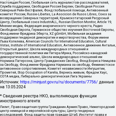
Настоящая Россия, Глобальная сеть журналистов-расследователей,
Служба поддержки, Свободная Россия Берлин, Свободная Россия
Северный Рейн-Вестфалия, Фонд глобальной помощи, Антивоенный
комитет России, Russie-Libertes, La Asocicion de Rusos Libres, Союз за
возвращение Северных территорий, Крымскотатарский Ресурсный
Центр, Глобальный союз IndustriALL, Russian Election Monitor, Article 19,
Мнение медиа, Федерация анархического черного креста, Радио
Свободная Европа, Германское общество изучения Восточной Европы,
Фонд имени Фридриха Эберта, XZ gGmbH, Мобильная академия
поддержки гендерной демократии и миротворчества, Форум имени
Льва Копелева, American Councils for International Education, Cultural
Vistas, Institute of International Education, Антивоенное движение Антальи,
Открытый диалог, Школа международных отношений и
государственной политики им Питера Мунка, Российско-канадский
демократический альянс, Школа международных отношений им
Нормана Патерсона, Центр Гражданских Свобод, Фонд Бориса Немцова
за Свободу, Фонд имени Фридриха Науманна за свободу, Феминистское
антивоенное сопротивление, Комитет независимости Ингушетии,
Прометей, Stop Occupation of Karelia, Вернись живым, Фридом Хаус,
СОТА медиа, Либерально-демократическая Лига Украины
Источник:
https://minjust.gov.ru/ru/documents/7756/
данные
на
13.05.2024
* Сведения реестра НКО, выполняющих функции
иностранного агента:
Лилит, Правозащитная группа Гражданин.Армия.Право, Нижегородский
центр немецкой и европейской культуры, Центр гендерных
исследований, Фонд защиты прав граждан Штаб, Институт права и