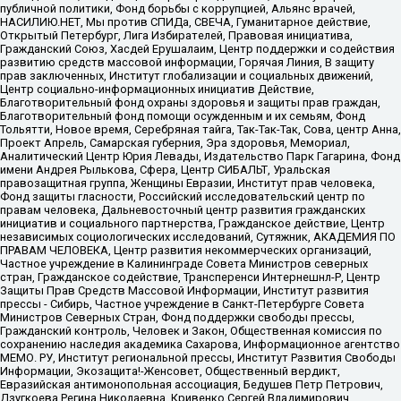
публичной политики, Фонд борьбы с коррупцией, Альянс врачей,
НАСИЛИЮ.НЕТ, Мы против СПИДа, СВЕЧА, Гуманитарное действие,
Открытый Петербург, Лига Избирателей, Правовая инициатива,
Гражданский Союз, Хасдей Ерушалаим, Центр поддержки и содействия
развитию средств массовой информации, Горячая Линия, В защиту
прав заключенных, Институт глобализации и социальных движений,
Центр социально-информационных инициатив Действие,
Благотворительный фонд охраны здоровья и защиты прав граждан,
Благотворительный фонд помощи осужденным и их семьям, Фонд
Тольятти, Новое время, Серебряная тайга, Так-Так-Так, Сова, центр Анна,
Проект Апрель, Самарская губерния, Эра здоровья, Мемориал,
Аналитический Центр Юрия Левады, Издательство Парк Гагарина, Фонд
имени Андрея Рылькова, Сфера, Центр СИБАЛЬТ, Уральская
правозащитная группа, Женщины Евразии, Институт прав человека,
Фонд защиты гласности, Российский исследовательский центр по
правам человека, Дальневосточный центр развития гражданских
инициатив и социального партнерства, Гражданское действие, Центр
независимых социологических исследований, Сутяжник, АКАДЕМИЯ ПО
ПРАВАМ ЧЕЛОВЕКА, Центр развития некоммерческих организаций,
Частное учреждение в Калининграде Совета Министров северных
стран, Гражданское содействие, Трансперенси Интернешнл-Р, Центр
Защиты Прав Средств Массовой Информации, Институт развития
прессы - Сибирь, Частное учреждение в Санкт-Петербурге Совета
Министров Северных Стран, Фонд поддержки свободы прессы,
Гражданский контроль, Человек и Закон, Общественная комиссия по
сохранению наследия академика Сахарова, Информационное агентство
МЕМО. РУ, Институт региональной прессы, Институт Развития Свободы
Информации, Экозащита!-Женсовет, Общественный вердикт,
Евразийская антимонопольная ассоциация, Бедушев Петр Петрович,
Дзугкоева Регина Николаевна, Кривенко Сергей Владимирович,