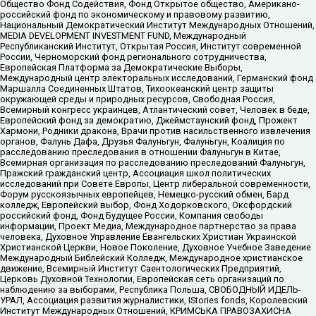
Общество Фонд Содействия, Фонд Открытое общество, Американо-
российский фонд по экономическому и правовому развитию,
Национальный Демократический Институт Международных Отношений,
MEDIA DEVELOPMENT INVESTMENT FUND, Международный
Республиканский Институт, Открытая Россия, Институт современной
России, Черноморский фонд регионального сотрудничества,
Европейская Платформа за Демократические Выборы,
Международный центр электоральных исследований, Германский фонд
Маршалла Соединенных Штатов, Тихоокеанский центр защиты
окружающей среды и природных ресурсов, Свободная Россия,
Всемирный конгресс украинцев, Атлантический совет, Человек в беде,
Европейский фонд за демократию, Джеймстаунский фонд, Прожект
Хармони, Родники дракона, Врачи против насильственного извлечения
органов, Фалунь Дафа, Друзья Фалуньгун, Фалуньгун, Коалиция по
расследованию преследования в отношении Фалуньгун в Китае,
Всемирная организация по расследованию преследований Фалуньгун,
Пражский гражданский центр, Ассоциация школ политических
исследований при Совете Европы, Центр либеральной современности,
Форум русскоязычных европейцев, Немецко-русский обмен, Бард
колледж, Европейский выбор, Фонд Ходорковского, Оксфордский
российский фонд, Фонд Будущее России, Компания свободы
информации, Проект Медиа, Международное партнерство за права
человека, Духовное Управление Евангельских Христиан Украинской
Христианской Церкви, Новое Поколение, Духовное Учебное Заведение
Международный Библейский Колледж, Международное христианское
движение, Всемирный Институт Саентологических Предприятий,
Церковь Духовной Технологии, Европейская сеть организаций по
наблюдению за выборами, Республика Польша, СВОБОДНЫЙ ИДЕЛЬ-
УРАЛ, Ассоциация развития журналистики, IStories fonds, Королевский
Институт Международных Отношений, КРИМСЬКА ПРАВОЗАХИСНА