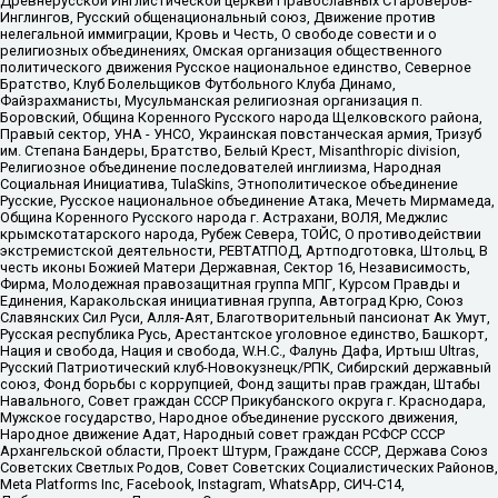
Древнерусской Инглистической церкви Православных Староверов-
Инглингов, Русский общенациональный союз, Движение против
нелегальной иммиграции, Кровь и Честь, О свободе совести и о
религиозных объединениях, Омская организация общественного
политического движения Русское национальное единство, Северное
Братство, Клуб Болельщиков Футбольного Клуба Динамо,
Файзрахманисты, Мусульманская религиозная организация п.
Боровский, Община Коренного Русского народа Щелковского района,
Правый сектор, УНА - УНСО, Украинская повстанческая армия, Тризуб
им. Степана Бандеры, Братство, Белый Крест, Misanthropic division,
Религиозное объединение последователей инглиизма, Народная
Социальная Инициатива, TulaSkins, Этнополитическое объединение
Русские, Русское национальное объединение Атака, Мечеть Мирмамеда,
Община Коренного Русского народа г. Астрахани, ВОЛЯ, Меджлис
крымскотатарского народа, Рубеж Севера, ТОЙС, О противодействии
экстремистской деятельности, РЕВТАТПОД, Артподготовка, Штольц, В
честь иконы Божией Матери Державная, Сектор 16, Независимость,
Фирма, Молодежная правозащитная группа МПГ, Курсом Правды и
Единения, Каракольская инициативная группа, Автоград Крю, Союз
Славянских Сил Руси, Алля-Аят, Благотворительный пансионат Ак Умут,
Русская республика Русь, Арестантское уголовное единство, Башкорт,
Нация и свобода, Нация и свобода, W.H.С., Фалунь Дафа, Иртыш Ultras,
Русский Патриотический клуб-Новокузнецк/РПК, Сибирский державный
союз, Фонд борьбы с коррупцией, Фонд защиты прав граждан, Штабы
Навального, Совет граждан СССР Прикубанского округа г. Краснодара,
Мужское государство, Народное объединение русского движения,
Народное движение Адат, Народный совет граждан РСФСР СССР
Архангельской области, Проект Штурм, Граждане СССР, Держава Союз
Советских Светлых Родов, Совет Советских Социалистических Районов,
Meta Platforms Inc, Facebook, Instagram, WhatsApp, СИЧ-С14,