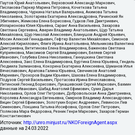
Паутов Юрий Анатольевич, Верховский Александр Маркович,
Пислакова-Паркер Марина Петровна, Кочеткова Татьяна
Владимировна, Чуркина Наталья Валерьевна, Акимова Татьяна
Николаевна, Золотарева Екатерина Александровна, Рачинский Ян
Збигневич, Жемкова Елена Борисовна, Гудков Лев Дмитриевич,
Илларионова Юлия Юрьевна, Саранг Анна Васильевна, Захарова
Светлана Сергеевна, Аверин Владимир Анатольевич, Щур Татьяна
Михайловна, Щур Николай Алексеевич, Блинушов Андрей Юрьевич,
Мосин Алексей Геннадьевич, Гефтер Валентин Михайлович, Симонов
Алексей Кириллович, Флиге Ирина Анатольевна, Мельникова Валентина
Дмитриевна, Вититинова Елена Владимировна, Баженова Светлана
Куприяновна, Максимов Сергей Владимирович, Беляев Сергей
Иванович, Голубева Елена Николаевна, Ганнушкина Светлана
Алексеевна, Закс Елена Владимировна, Буртина Елена Юрьевна, Гендель
Людмила Залмановна, Кокорина Екатерина Алексеевна, Шуманов Илья
Вячеславович, Арапова Галина Юрьевна, Свечников Анатолий
Мариевич, Прохоров Вадим Юрьевич, Шахова Елена Владимировна,
Подузов Сергей Васильевич, Протасова Ирина Вячеславовна,
Литинский Леонид Борисович, Лукашевский Сергей Маркович, Бахмин
Вячеслав Иванович, Шабад Анатолий Ефимович, Сухих Дарья
Николаевна, Орлов Олег Петрович, Добровольская Анна Дмитриевна,
Королева Александра Евгеньевна, Смирнов Владимир Александрович,
Вицин Сергей Ефимович, Золотухин Борис Андреевич, Левинсон Лев
Семенович, Локшина Татьяна Иосифовна, Орлов Олег Петрович,
Полякова Мара Федоровна, Резник Генри Маркович, Захаров Герман
Константинович
Источник:
http://unro.minjust.ru/NKOForeignAgent.aspx
данные на
24.03.2022