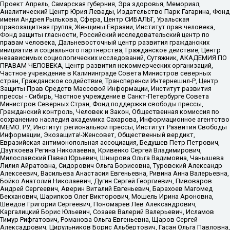
Проект Апрель, Самарская губерния, Эра здоровья, Мемориал,
Аналитический Центр Юрия Левады, Издательство Парк Гагарина, Фонд
имени Андрея Рылькова, Сфера, Центр СИБАЛЬТ, Уральская
правозащитная группа, Женщины Евразии, Институт прав человека,
Фонд защиты гласности, Российский исследовательский центр по
правам человека, Дальневосточный центр развития гражданских
инициатив и социального партнерства, Гражданское действие, Центр
независимых социологических исследований, Сутяжник, АКАДЕМИЯ ПО
ПРАВАМ ЧЕЛОВЕКА, Центр развития некоммерческих организаций,
Частное учреждение в Калининграде Совета Министров северных
стран, Гражданское содействие, Трансперенси Интернешнл-Р, Центр
Защиты Прав Средств Массовой Информации, Институт развития
прессы - Сибирь, Частное учреждение в Санкт-Петербурге Совета
Министров Северных Стран, Фонд поддержки свободы прессы,
Гражданский контроль, Человек и Закон, Общественная комиссия по
сохранению наследия академика Сахарова, Информационное агентство
МЕМО. РУ, Институт региональной прессы, Институт Развития Свободы
Информации, Экозащита!-Женсовет, Общественный вердикт,
Евразийская антимонопольная ассоциация, Бедушев Петр Петрович,
Дзугкоева Регина Николаевна, Кривенко Сергей Владимирович,
Милославский Павел Юрьевич, Шнырова Ольга Вадимовна, Чанышева
Лилия Айратовна, Сидорович Ольга Борисовна, Туровский Александр
Алексеевич, Васильева Анастасия Евгеньевна, Ривина Анна Валерьевна,
Бойко Анатолий Николаевич, Дугин Сергей Георгиевич, Пивоваров
Андрей Сергеевич, Аверин Виталий Евгеньевич, Барахоев Магомед
Бекханович, Шарипков Олег Викторович, Мошель Ирина Ароновна,
Шведов Григорий Сергеевич, Пономарев Лев Александрович,
Каргалицкий Борис Юльевич, Созаев Валерий Валерьевич, Исламов
Тимур Рифгатович, Романова Ольга Евгеньевна, Щаров Сергей
Алексадрович, Цирульников Борис Альбертович, Гасан Ольга Павловна,