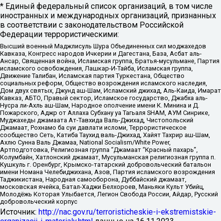
* Единый федеральный список организаций, в том числе
иностранных и международных организаций, признанных
в соответствии с законодательством Российской
Федерации террористическими:
Высший военный Маджлисуль Шура Объединенных сил моджахедов
Кавказа, Конгресс народов Ичкерии и Дагестана, База, Асбат аль-
Ансар, Священная война, Исламская группа, Братья-мусульмане, Партия
исламского освобождения, Лашкар-И-Тайба, Исламская группа,
Движение Талибан, Исламская партия Туркестана, Общество
социальных реформ, Общество возрождения исламского наследия,
Дом двух святых, Джунд аш-Шам, Исламский джихад, Аль-Каида, Имарат
Кавказ, АБТО, Правый сектор, Исламское государство, Джабха аль-
Нусра ли-Ахль аш-Шам, Народное ополчение имени К. Минина и Д.
Пожарского, Аджр от Аллаха Субхану уа Тагьаля SHAM, АУМ Синрике,
Муджахеды джамаата Ат-Тавхида Валь-Джихад, Чистопольский
Джамаат, Рохнамо ба суи давлати исломи, Террористическое
сообщество Сеть, Катиба Таухид валь-Джихад, Хайят Тахрир аш-Шам,
Ахлю Сунна Валь Джамаа, National Socialism/White Power,
Артподготовка, Религиозная группа “Джамаат “Красный пахарь”,
Колумбайн, Хатлонский джамаат, Мусульманская религиозная группа п.
Кушкуль г. Оренбург, Крымско-татарский добровольческий батальон
имени Номана Челебиджихана, Азов, Партия исламского возрождения
Таджикистана, Народная самооборона, Дуббайский джамаат,
московская ячейка, Батал-Хаджи Белхороев, Маньяки Культ Убийц,
Молодёжь Которая Улыбается, Легион Свобода России, Айдар, Русский
добровольческий корпус
Источник:
http://nac.gov.ru/terroristicheskie-i-ekstremistskie-