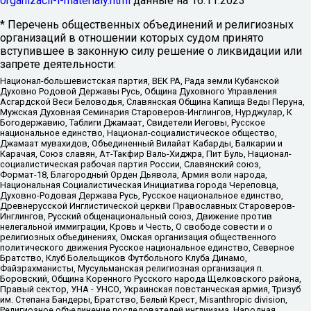
organizacii-i-materialy.html
данные на
16.11.2023
* Перечень общественных объединений и религиозных
организаций в отношении которых судом принято
вступившее в законную силу решение о ликвидации или
запрете деятельности:
Национал-большевистская партия, ВЕК РА, Рада земли Кубанской
Духовно Родовой Державы Русь, Община Духовного Управления
Асгардской Веси Беловодья, Славянская Община Капища Веды Перуна,
Мужская Духовная Семинария Староверов-Инглингов, Нурджулар, К
Богодержавию, Таблиги Джамаат, Свидетели Иеговы, Русское
национальное единство, Национал-социалистическое общество,
Джамаат мувахидов, Объединенный Вилайат Кабарды, Балкарии и
Карачая, Союз славян, Ат-Такфир Валь-Хиджра, Пит Буль, Национал-
социалистическая рабочая партия России, Славянский союз,
Формат-18, Благородный Орден Дьявола, Армия воли народа,
Национальная Социалистическая Инициатива города Череповца,
Духовно-Родовая Держава Русь, Русское национальное единство,
Древнерусской Инглистической церкви Православных Староверов-
Инглингов, Русский общенациональный союз, Движение против
нелегальной иммиграции, Кровь и Честь, О свободе совести и о
религиозных объединениях, Омская организация общественного
политического движения Русское национальное единство, Северное
Братство, Клуб Болельщиков Футбольного Клуба Динамо,
Файзрахманисты, Мусульманская религиозная организация п.
Боровский, Община Коренного Русского народа Щелковского района,
Правый сектор, УНА - УНСО, Украинская повстанческая армия, Тризуб
им. Степана Бандеры, Братство, Белый Крест, Misanthropic division,
Религиозное объединение последователей инглиизма, Народная