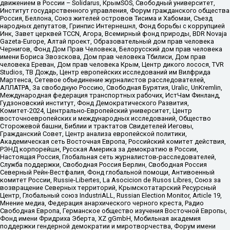
движением в России – Solidarus, КрымSOS, Свободный университет,
Институт государственного управления, Форум гражданского общества
Россия, Беллона, Союз жителей островов Тисима и Хабомаи, Съезд
народных депутатов, Гринпис Интернешнл, Фонд борьбы с коррупцией
Инк, Завет церквей TCCN, Агора, Всемирный фонд природы, BDR Novaja
Gazeta-Europe, Алтай проект, Образовательный дом прав человека
Чернигов, Фонд Дом Прав Человека, Белорусский дом прав человека
имени Бориса Звозскова, Дом прав человека Тбилиси, Дом прав
человека Ереван, Дом прав человека Крым, Центр дикого лосося, TVR
Studios, ТВ Дождь, Центр европейских исследований им Вилфрида
Мартенса, Сетевое объединение журналистов расследователей,
АЛЛАТРА, За свободную Россию, Свободная Бурятия, Uralic, UnKremlin,
Международная федерация транспортных рабочих, ИстЧам Финланд,
Гудзоновский институт, Фонд Демократического Развития,
Комитет-2024, Центрально-Европейский университет, Центр
восточноевропейских и международных исследований, Общество
Сторожевой башни, Библии и трактатов Свидетелей Иеговы,
Гражданский Совет, Центр анализа европейской политики,
Академическая сеть Восточная Европа, Российский комитет действия,
РЭНД корпорейшн, Русская Америка за демократию в России,
Настоящая Россия, Глобальная сеть журналистов-расследователей,
Служба поддержки, Свободная Россия Берлин, Свободная Россия
Северный Рейн-Вестфалия, Фонд глобальной помощи, Антивоенный
комитет России, Russie-Libertes, La Asocicion de Rusos Libres, Союз за
возвращение Северных территорий, Крымскотатарский Ресурсный
Центр, Глобальный союз IndustriALL, Russian Election Monitor, Article 19,
Мнение медиа, Федерация анархического черного креста, Радио
Свободная Европа, Германское общество изучения Восточной Европы,
Фонд имени Фридриха Эберта, XZ gGmbH, Мобильная академия
поддержки гендерной демократии и миротворчества, Форум имени