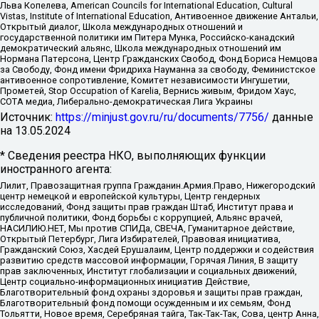
Льва Копелева, American Councils for International Education, Cultural
Vistas, Institute of International Education, Антивоенное движение Антальи,
Открытый диалог, Школа международных отношений и
государственной политики им Питера Мунка, Российско-канадский
демократический альянс, Школа международных отношений им
Нормана Патерсона, Центр Гражданских Свобод, Фонд Бориса Немцова
за Свободу, Фонд имени Фридриха Науманна за свободу, Феминистское
антивоенное сопротивление, Комитет независимости Ингушетии,
Прометей, Stop Occupation of Karelia, Вернись живым, Фридом Хаус,
СОТА медиа, Либерально-демократическая Лига Украины
Источник:
https://minjust.gov.ru/ru/documents/7756/
данные
на
13.05.2024
* Сведения реестра НКО, выполняющих функции
иностранного агента:
Лилит, Правозащитная группа Гражданин.Армия.Право, Нижегородский
центр немецкой и европейской культуры, Центр гендерных
исследований, Фонд защиты прав граждан Штаб, Институт права и
публичной политики, Фонд борьбы с коррупцией, Альянс врачей,
НАСИЛИЮ.НЕТ, Мы против СПИДа, СВЕЧА, Гуманитарное действие,
Открытый Петербург, Лига Избирателей, Правовая инициатива,
Гражданский Союз, Хасдей Ерушалаим, Центр поддержки и содействия
развитию средств массовой информации, Горячая Линия, В защиту
прав заключенных, Институт глобализации и социальных движений,
Центр социально-информационных инициатив Действие,
Благотворительный фонд охраны здоровья и защиты прав граждан,
Благотворительный фонд помощи осужденным и их семьям, Фонд
Тольятти, Новое время, Серебряная тайга, Так-Так-Так, Сова, центр Анна,