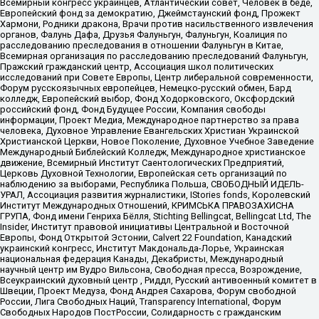
Всемирный конгресс украинцев, Атлантический совет, Человек в беде,
Европейский фонд за демократию, Джеймстаунский фонд, Прожект
Хармони, Родники дракона, Врачи против насильственного извлечения
органов, Фалунь Дафа, Друзья Фалуньгун, Фалуньгун, Коалиция по
расследованию преследования в отношении Фалуньгун в Китае,
Всемирная организация по расследованию преследований Фалуньгун,
Пражский гражданский центр, Ассоциация школ политических
исследований при Совете Европы, Центр либеральной современности,
Форум русскоязычных европейцев, Немецко-русский обмен, Бард
колледж, Европейский выбор, Фонд Ходорковского, Оксфордский
российский фонд, Фонд Будущее России, Компания свободы
информации, Проект Медиа, Международное партнерство за права
человека, Духовное Управление Евангельских Христиан Украинской
Христианской Церкви, Новое Поколение, Духовное Учебное Заведение
Международный Библейский Колледж, Международное христианское
движение, Всемирный Институт Саентологических Предприятий,
Церковь Духовной Технологии, Европейская сеть организаций по
наблюдению за выборами, Республика Польша, СВОБОДНЫЙ ИДЕЛЬ-
УРАЛ, Ассоциация развития журналистики, IStories fonds, Королевский
Институт Международных Отношений, КРИМСЬКА ПРАВОЗАХИСНА
ГРУПА, Фонд имени Генриха Бёлля, Stichting Bellingcat, Bellingcat Ltd, The
Insider, Институт правовой инициативы Центральной и Восточной
Европы, Фонд Открытой Эстонии, Calvert 22 Foundation, Канадский
украинский конгресс, Институт Макдональда-Лорье, Украинская
национальная федерация Канады, Декабристы, Международный
научный центр им Вудро Вильсона, Свободная пресса, Возрождение,
Всеукраинский духовный центр , Риддл, Русский антивоенный комитет в
Швеции, Проект Медуза, Фонд Андрея Сахарова, Форум свободной
России, Лига Свободных Наций, Transparеncy International, Форум
Свободных Народов ПостРоссии, Солидарность с гражданским