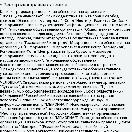
* Реестр иностранных агентов:
Калининградская региональная общественная организация "Экозащита!-Женсовет", Фонд содействия защите прав и свобод граждан "Общественный вердикт", Фонд "Институт Развития Свободы Информации", Частное учреждение "Информационное агентство МЕМО. РУ", Региональная общественная организация "Общественная комиссия по сохранению наследия академика Сахарова", Фонд поддержки свободы прессы, Санкт-Петербургская общественная правозащитная организация "Гражданский контроль", Межрегиональная общественная организация "Информационно-просветительский центр "Мемориал", Региональный Фонд "Центр Защиты Прав Средств Массовой Информации", с 05.12.2023 Фонд "Центр Защиты Прав Средств массовой информации", Региональная общественная благотворительная организация помощи беженцам и мигрантам "Гражданское содействие", Негосударственное образовательное учреждение дополнительного профессионального образования (повышение квалификации) специалистов "АКАДЕМИЯ ПО ПРАВАМ ЧЕЛОВЕКА", Свердловская региональная общественная организация "Сутяжник", Автономная некоммерческая организация "Центр независимых социологических исследований", Союз общественных объединений "Российский исследовательский центр по правам человека", Региональное общественное учреждение научно-информационный центр "МЕМОРИАЛ", Некоммерческая организация "Фонд защиты гласности", Автономная некоммерческая организация "Институт прав человека", Городская общественная организация "Екатеринбургское общество "МЕМОРИАЛ", Городская общественная организация "Рязанское историко-просветительское и правозащитное общество "Мемориал" (Рязанский Мемориал), Челябинский региональный орган общественной самодеятельности – женское общественное объединение "Женщины Евразии", Челябинский региональный орган общественной самодеятельности "Уральская правозащитная группа", Фонд содействия защите здоровья и социальной справедливости имени Андрея Рылькова, Автономная Некоммерческая Организация "Аналитический Центр Юрия Левады", Автономная некоммерческая организация социальной поддержки населения "Проект Апрель", Региональная общественная организация помощи женщинам и детям, находящимся в кризисной ситуации "Информационно-методический центр "Анна", Фонд содействия развитию массовых коммуникаций и правовому просвещению "Так-так-Так", Фонд содействия устойчивому развитию "Серебряная тайга", Свердловский региональный общественный фонд социальных проектов "Новое время", "Idel.Реалии", Кавказ.Реалии, Крым.Реалии, Телеканал Настоящее Время, Татаро-башкирская служба Радио Свобода (Azatliq Radiosi), Радио Свободная Европа/Радио Свобода (PCE/PC), "Сибирь.Реалии", "Фактограф", Благотворительный фонд помощи осужденным и их семьям, Автономная некоммерческая организация "Институт глобализации и социальных движений", Фонд "В защиту прав заключенных", Частное учреждение "Центр поддержки и содействия развитию средств массовой информации", Пензенский региональный общественный благотворительный фонд "Гражданский союз", "Север.Реалии", Некоммерческая организация Фонд "Правовая инициатива", Общество с ограниченной ответственностью "Радио Свободная Европа/Радио Свобода", Чешское информационное агентство "MEDIUM-ORIENT", Красноярская региональная общественная организация "Мы против СПИДа", Камалягин Денис Николаевич, Маркелов Сергей Евгеньевич, Пономарев Лев Александрович, Савицкая Людмила Алексеевна, Автономная некоммерческая организация "Центр по работе с проблемой насилия "НАСИЛИЮ.НЕТ", Межрегиональный профессиональный союз работников здравоохранения "Альянс врачей", Юридическое лицо, зарегистрированное в Латвийской Республике, SIA "Medusa Project" (регистрационный номер 40103797863, дата регистрации 10.06.2014), Некоммерческая организация "Фонд по борьбе с коррупцией", Автономная некоммерческая организация "Институт права и публичной политики", Баданин Роман Сергеевич, Гликин Максим Александрович, Железнова Мария Михайловна, Лукьянова Юлия Сергеевна, Маетная Елизавета Витальевна, Маняхин Петр Борисович, Чуракова Ольга Владимировна, Ярош Юлия Петровна, Юридическое лицо "The Insider SIA", зарегистрированное в Риге, Латвийская Республика (дата регистрации 26.06.2015), являющееся администратором доменного имени интернет-издания "The Insider SIA", https://theins.ru, Постернак Алексей Евгеньевич, Рубин Михаил Аркадьевич, Анин Роман Александрович, Юридическое лицо Istories fonds, зарегистрированное в Латвийской Республике (регистрационный номер 50008295751, дата регистрации 24.02.2020), Великовский Дмитрий Александрович, Долинина Ирина Николаевна, Мароховская Алеся Алексеевна, Шлейнов Роман Юрьевич, Шмагун Олеся Валентиновна, Общество с ограниченной ответственностью "Альтаир 2021", Общество с ограниченной ответственностью "Вега 2021", Общество с ограниченной ответственностью "Главный редактор 2021", Общество с ограниченной ответственностью "Ромашки монолит", Важенков Артем Валерьевич, Ивановская областная общественная организация "Центр гендерных исследований", Гурман Юрий Альбертович, Медиапроект "ОВД-Инфо", Егоров Владимир Владимирович, Жилинский Владимир Александрович, Общество с ограниченной ответственностью "ЗП", Иванова София Юрьевна, Карезина Инна Павловна, Кильтау Екатерина Викторовна, Петров Алексей Викторович, Пискунов Сергей Евгеньевич, Смирнов Сергей Сергеевич, Тихонов Михаил Сергеевич, Общество с ограниченной ответственностью "ЖУРНАЛИСТ-ИНОСТРАННЫЙ АГЕНТ", Арапова Галина Юрьевна, Вольтская Татьяна Анатольевна, Американская компания "Mason G.E.S. Anonymous Foundation" (США), являющаяся владельцем интернет-издания https://mnews.world/, Компания "Stichting Bellingcat", зарегистрированная в Нидерландах (дата регистрации 11.07.2018), Захаров Андрей Вячеславович, Клепиковская Екатерина Дмитриевна, Общество с ограниченной ответственностью "МЕМО", Перл Роман Александрович, Симонов Евгений Алексеевич, Соловьева Елена Анатольевна, Сотников Даниил Владимирович, Сурначева Елизавета Дмитриевна, Автономная некоммерческая организация по защите прав человека и информированию населения "Якутия – Наше Мнение", Общество с ограниченной ответственностью "Москоу диджитал медиа", с 26.01.2023 Общество с ограниченной ответственностью "Чайка Белые сады", Ветошкина Валерия Валерьевна, Заговора Максим Александрович, Межрегиональное общественное движение "Российская ЛГБТ - сеть", Оленичев Максим Владимирович, Павлов Иван Юрьевич, Скворцова Елена Сергеевна, Общество с ограниченной ответственностью "Как бы инагент", Кочетков Игорь Викторович, Общество с ограниченной ответственностью "Честные выборы", Еланчик Олег Александрович, Общество с ограниченной ответственностью "Нобелевский призыв", Гималова Регина Эмилевна, Григорьев Андрей Валерьевич, Григорьева Алина Александровна, Ассоциация по содействию защите прав призывников, альтернативнослужащих и военнослужащих "Правозащитная группа "Гражданин.Армия.Право", Хисамова Регина Фаритовна, Автономная некоммерческая организация по реализации социально-правовых программ "Лилит", Дальневосточное общественное движение "Маяк", Санкт-Петербургская ЛГБТ-инициативная группа "Выход", Инициативная группа ЛГБТ+ "Реверс", Алексеев Андрей Викторович, Бекбулатова Таисия Львовна, Беляев Иван Михайлович, Владыкина Елена Сергеевна, Гельман Марат Александрович, Никульшина Вероника Юрьевна, Толоконникова Надежда Андреевна, Шендерович Виктор Анатольевич, Общество с ограниченной ответственностью "Данное сообщение", Общество с ограниченной ответственностью Издательский дом "Новая глава", Айнбиндер Александра Александровна, Московский комьюнити-центр для ЛГБТ+инициатив, Благотворительный фонд развития филантропии, Deutsche Welle (Германия, Kurt-Schumacher-Strasse 3, 53113 Bonn), Борзунова Мария Михайловна, Воробьев Виктор Викторович, Голубева Анна Львовна, Константинова Алла Михайловна, Малкова Ирина Владимировна, Мурадов Мурад Абдулгалимович, Осетинская Елизавета Николаевна, Понасенков Евгений Николаевич, Ганапольский Матвей Юрьевич, Киселев Евгений Алексеевич, Борухович Ирина Григорьевна, Дремин Иван Тимофеевич, Дубровский Дмитрий Викторович, Красноярская региональная общественная организация поддержки и развития альтернативных образовательных технологий и межкультурных коммуникаций "ИНТЕРРА", Маяковская Екатерина Алексеевна, Фейгин Марк Захарович, Филимонов Андрей Викторович, Дзугкоева Регина Николаевна, Доброхотов Роман Александрович, Дудь Юрий Александрович, Елкин Сергей Владимирович, Кругликов Кирилл Игоревич, Сабунаева Мария Леонидовна, Семенов Алексей Владимирович, Шаинян Карен Багратович, Шульман Екатерина Михайловна, Асафьев Артур Валерьевич, Вахштайн Виктор Семенович, Венедиктов Алексей Алексеевич, Лушникова Екатерина Евгеньевна, Волков Леонид Михайлович, Невзоров Александр Глебович, Пархоменко Сергей Борисович, Сироткин Ярослав Николаевич, Кара-Мурза Владимир Владимирович, Баранова Наталья Владимировна, Гозман Леонид Яковлевич, Кагарлицкий Борис Юльевич, Климарев Михаил Валерьевич, Милов Владимир Станиславович, Автономная некоммерческая организация Краснодарский центр современного искусства "Типография", Моргенштерн Алишер Тагирович, Соболь Любовь Эдуардовна, Общество с ограниченной ответственностью "ЛИЗА НОРМ", Каспаров Гарри Кимович, Ходорковский Михаил Борисович, Общество с ограниченной ответственностью "Апрельские тезисы", Данилович Ирина Брониславовна, Кашин Олег Владимирович, Петров Николай Владимирович, Пивоваров Алексей Владимирович, Соколов Михаил Владимирович, Цветкова Юлия Владимировна, Чичваркин Евгений Александрович, Комитет против пыток/Команда против пыток, Общество с ограниченной ответственностью "Первый научный", Общество с ограниченной ответственностью "Вертолет и ко", Белоцерковская Вероника Борисовна, Кац Максим Евгеньевич, Лазарева Татьяна Юрьевна, Шаведдинов Руслан Табризович, Яшин Илья Валерьевич, Общество с ограниченной ответственностью "Иноагент ААВ", Алешковский Дмитрий Петрович, Альбац Евгения Марковна, Быков Дмитрий Львович, Галямина Юлия Евгеньевна, Лойко Сергей Леонидович, Мартынов Кирилл Константинович, Медведев Сергей Александрович, Крашенинников Федор Геннадиевич, Гордеева Катерина Вл