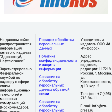
На данном сайте
Порядок обработки
Учредитель и
распространяется
персональных
издатель ООО ИА
информация
данных
«Инфорос».
сетевого издания
Политика
Адрес
"Здравствуй,
конфиденциальности
учредителя,
Нефтеюганск!".
и защиты
издателя,
Зарегистрировано
информации
редакции: 117218,
Федеральной
Россия, г. Москва,
Согласие на
службой по
ул.
обработку
надзору в сфере
Кржижановского,
персональных
связи,
д.13, кор. 2
данных обратной
информационных
связи
Телефон: +7 (495)
технологий и
718-84-11
массовых
Согласие на
коммуникаций
обработку
E-mail: info@zn-
(Роскомнадзор).
персональных
press.ru
Реестровая