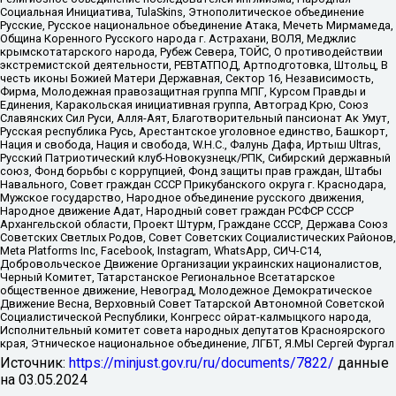
Социальная Инициатива, TulaSkins, Этнополитическое объединение
Русские, Русское национальное объединение Атака, Мечеть Мирмамеда,
Община Коренного Русского народа г. Астрахани, ВОЛЯ, Меджлис
крымскотатарского народа, Рубеж Севера, ТОЙС, О противодействии
экстремистской деятельности, РЕВТАТПОД, Артподготовка, Штольц, В
честь иконы Божией Матери Державная, Сектор 16, Независимость,
Фирма, Молодежная правозащитная группа МПГ, Курсом Правды и
Единения, Каракольская инициативная группа, Автоград Крю, Союз
Славянских Сил Руси, Алля-Аят, Благотворительный пансионат Ак Умут,
Русская республика Русь, Арестантское уголовное единство, Башкорт,
Нация и свобода, Нация и свобода, W.H.С., Фалунь Дафа, Иртыш Ultras,
Русский Патриотический клуб-Новокузнецк/РПК, Сибирский державный
союз, Фонд борьбы с коррупцией, Фонд защиты прав граждан, Штабы
Навального, Совет граждан СССР Прикубанского округа г. Краснодара,
Мужское государство, Народное объединение русского движения,
Народное движение Адат, Народный совет граждан РСФСР СССР
Архангельской области, Проект Штурм, Граждане СССР, Держава Союз
Советских Светлых Родов, Совет Советских Социалистических Районов,
Meta Platforms Inc, Facebook, Instagram, WhatsApp, СИЧ-С14,
Добровольческое Движение Организации украинских националистов,
Черный Комитет, Татарстанское Региональное Всетатарское
общественное движение, Невоград, Молодежное Демократическое
Движение Весна, Верховный Совет Татарской Автономной Советской
Социалистической Республики, Конгресс ойрат-калмыцкого народа,
Исполнительный комитет совета народных депутатов Красноярского
края, Этническое национальное объединение, ЛГБТ, Я.МЫ Сергей Фургал
Источник:
https://minjust.gov.ru/ru/documents/7822/
данные
на
03.05.2024